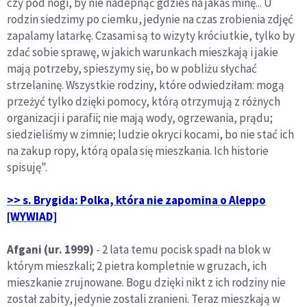
czy pod nogi, by nie nadepnąć gdzieś na jakaś minę... U
rodzin siedzimy po ciemku, jedynie na czas zrobienia zdjęć
zapalamy latarkę. Czasami są to wizyty króciutkie, tylko by
zdać sobie sprawę, w jakich warunkach mieszkają i jakie
mają potrzeby, spieszymy się, bo w pobliżu słychać
strzelaninę. Wszystkie rodziny, które odwiedziłam: mogą
przeżyć tylko dzięki pomocy, którą otrzymują z różnych
organizacji i parafii; nie mają wody, ogrzewania, prądu;
siedzieliśmy w zimnie; ludzie okryci kocami, bo nie stać ich
na zakup ropy, którą opala się mieszkania. Ich historie
spisuję".
>> s. Brygida: Polka, która nie zapomina o Aleppo
[WYWIAD]
Afgani (ur. 1999)
- 2 lata temu pocisk spadł na blok w
którym mieszkali; 2 pietra kompletnie w gruzach, ich
mieszkanie zrujnowane. Bogu dzięki nikt z ich rodziny nie
został zabity, jedynie zostali zranieni. Teraz mieszkają w