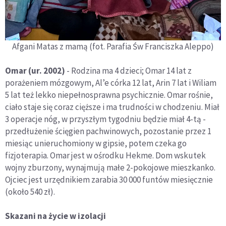
Afgani Matas z mamą (fot. Parafia Św Franciszka Aleppo)
Omar (ur. 2002)
- Rodzina ma 4 dzieci; Omar 14 lat z
porażeniem mózgowym, Al’e córka 12 lat, Arin 7 lat i Wiliam
5 lat też lekko niepełnosprawna psychicznie. Omar rośnie,
ciało staje się coraz cięższe i ma trudności w chodzeniu. Miał
3 operacje nóg, w przyszłym tygodniu będzie miał 4-tą -
przedłużenie ścięgien pachwinowych, pozostanie przez 1
miesiąc unieruchomiony w gipsie, potem czeka go
fizjoterapia. Omar jest w ośrodku Hekme. Dom wskutek
wojny zburzony, wynajmują małe 2-pokojowe mieszkanko.
Ojciec jest urzędnikiem zarabia 30 000 funtów miesięcznie
(około 540 zł).
Skazani na życie w izolacji