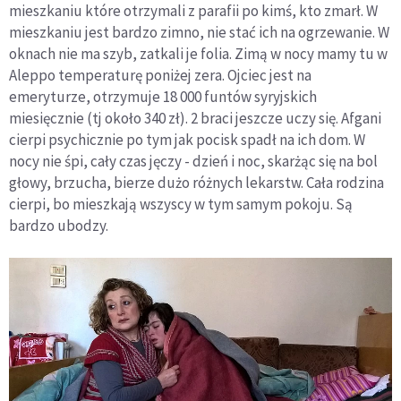
mieszkaniu które otrzymali z parafii po kimś, kto zmarł. W
mieszkaniu jest bardzo zimno, nie stać ich na ogrzewanie. W
oknach nie ma szyb, zatkali je folia. Zimą w nocy mamy tu w
Aleppo temperaturę poniżej zera. Ojciec jest na
emeryturze, otrzymuje 18 000 funtów syryjskich
miesięcznie (tj około 340 zł). 2 braci jeszcze uczy się. Afgani
cierpi psychicznie po tym jak pocisk spadł na ich dom. W
nocy nie śpi, cały czas jęczy - dzień i noc, skarżąc się na bol
głowy, brzucha, bierze dużo różnych lekarstw. Cała rodzina
cierpi, bo mieszkają wszyscy w tym samym pokoju. Są
bardzo ubodzy.