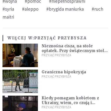
#wojna
#pomoc
#niepełnosprawni
#syria
#aleppo
#brygida maniurka
#ruch
maitri
WIĘCEJ W:
PRZYJĄĆ PRZYBYSZA
Nieznośna cisza, na stole
opłatek. Przy świątecznym stole
pani Maria. Sama
PRZYJĄĆ PRZYBYSZA
Graniczna hipokryzja
PRZYJĄĆ PRZYBYSZA
Kiedy pomagam kobietom z
Ukrainy, wiem, co czują i
rozumiem ich strach. Jestem
PRZYJĄĆ PRZYBYSZA