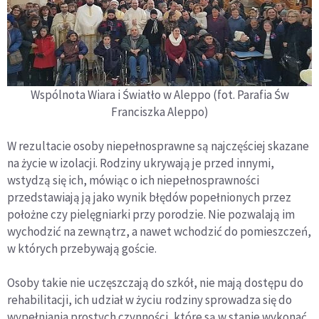
Wspólnota Wiara i Światło w Aleppo (fot. Parafia Św
Franciszka Aleppo)
W rezultacie osoby niepełnosprawne są najczęściej skazane
na życie w izolacji. Rodziny ukrywają je przed innymi,
wstydzą się ich, mówiąc o ich niepełnosprawności
przedstawiają ją jako wynik błędów popełnionych przez
położne czy pielęgniarki przy porodzie. Nie pozwalają im
wychodzić na zewnątrz, a nawet wchodzić do pomieszczeń,
w których przebywają goście.
Osoby takie nie uczęszczają do szkół, nie mają dostępu do
rehabilitacji, ich udział w życiu rodziny sprowadza się do
wypełniania prostych czynności, które są w stanie wykonać,