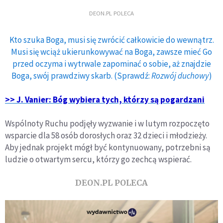
DEON.PL POLECA
Kto szuka Boga, musi się zwrócić całkowicie do wewnątrz.
Musi się wciąż ukierunkowywać na Boga, zawsze mieć Go
przed oczyma i wytrwale zapominać o sobie, aż znajdzie
Boga, swój prawdziwy skarb. (Sprawdź:
Rozwój duchowy
)
>> J. Vanier: Bóg wybiera tych, którzy są pogardzani
Wspólnoty Ruchu podjęły wyzwanie i w lutym rozpoczęto
wsparcie dla 58 osób dorosłych oraz 32 dzieci i młodzieży.
Aby jednak projekt mógł być kontynuowany, potrzebni są
ludzie o otwartym sercu, którzy go zechcą wspierać.
DEON.PL POLECA