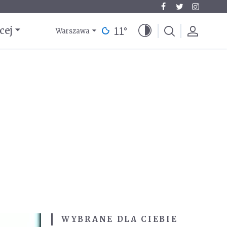
11
°
cej
Warszawa
WYBRANE DLA CIEBIE