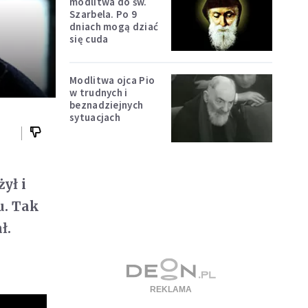
modlitwa do św.
Szarbela. Po 9
dniach mogą dziać
się cuda
Modlitwa ojca Pio
w trudnych i
beznadziejnych
sytuacjach
ył i
u. Tak
ł.