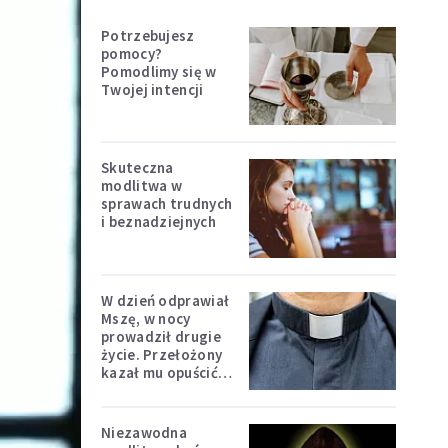
Potrzebujesz
pomocy?
Pomodlimy się w
Twojej intencji
Skuteczna
modlitwa w
sprawach trudnych
i beznadziejnych
W dzień odprawiał
Mszę, w nocy
prowadził drugie
życie. Przełożony
kazał mu opuścić
zakon
Niezawodna