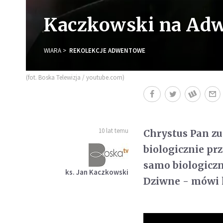
Kaczkowski na Adwe
WIARA
REKOLEKCJE ADWENTOWE
(fot. Boska Telewizja / youtube.com)
10 lat temu
Chrystus Pan zup
biologicznie pr
samo biologiczn
ks. Jan Kaczkowski
Dziwne - mówi 