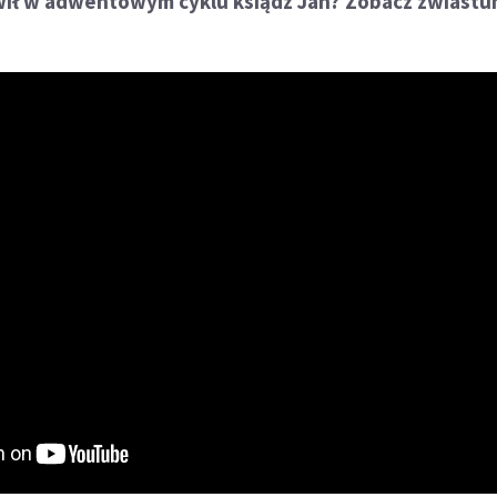
ił w adwentowym cyklu ksiądz Jan? Zobacz zwiastu