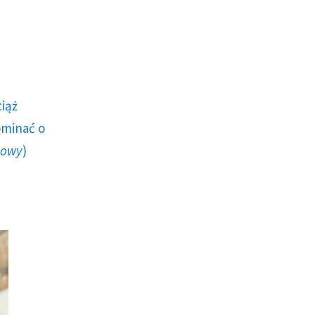
ciąż
ominać o
howy
)