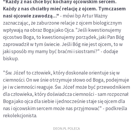
"Każdy z nas chce być kochany ojcowskim sercem.
Każdy z nas chciałby mieć relację z ojcem. Tymczasem
nasi ojcowie zawodzą..."
- mówi bp Artur Ważny
zaznaczając, że zaburzone relacje z ojcem biologicznym
wpływają na obraz Boga jako Ojca. "Jeśli kwestionujemy
ojcostwo Boga, to kwestionujemy porządek, jaki Pan Bóg
zaprowadził w tym świecie. Jeśli Bóg nie jest ojcem, to w
jaki sposób my mamy być braćmi i siostrami?" - dodaje
biskup.
"Św. Józef to człowiek, który doskonale orientuje się w
ciemności. On we śnie otrzymuje słowo od Boga, podejmuje
je i w ciemności reaguje. Św. Józef może być przewodnikiem
dla człowieka, który doświadcza ciemności - sam rozpoznał
Boga jako ojca dla siebie i jednocześnie staje się ojcem dla
nas i ojcowskim sercem może nas przyjmować" - podkreśla
rekolekcjonista.
DEON.PL POLECA