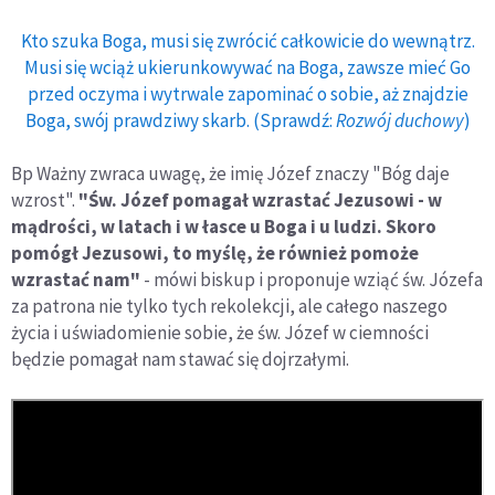
Kto szuka Boga, musi się zwrócić całkowicie do wewnątrz.
Musi się wciąż ukierunkowywać na Boga, zawsze mieć Go
przed oczyma i wytrwale zapominać o sobie, aż znajdzie
Boga, swój prawdziwy skarb. (Sprawdź:
Rozwój duchowy
)
Bp Ważny zwraca uwagę, że imię Józef znaczy "Bóg daje
wzrost".
"Św. Józef pomagał wzrastać Jezusowi - w
mądrości, w latach i w łasce u Boga i u ludzi. Skoro
pomógł Jezusowi, to myślę, że również pomoże
wzrastać nam"
- mówi biskup i proponuje wziąć św. Józefa
za patrona nie tylko tych rekolekcji, ale całego naszego
życia i uświadomienie sobie, że św. Józef w ciemności
będzie pomagał nam stawać się dojrzałymi.