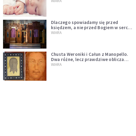
WIARA
Dlaczego spowiadamy się przed
księdzem, a nie przed Bogiem w sercu?
Dariusz Piórkowski SJ odpowiada
WIARA
Chusta Weroniki i Całun z Manopello.
Dwa różne, lecz prawdziwe oblicza
Chrystusa
WIARA