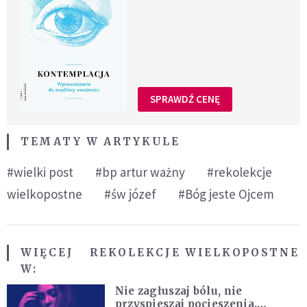
SPRAWDŹ CENĘ
TEMATY W ARTYKULE
#wielki post
#bp artur ważny
#rekolekcje
wielkopostne
#św józef
#Bóg jeste Ojcem
WIĘCEJ
REKOLEKCJE WIELKOPOSTNE
W:
Nie zagłuszaj bólu, nie
przyspieszaj pocieszenia.