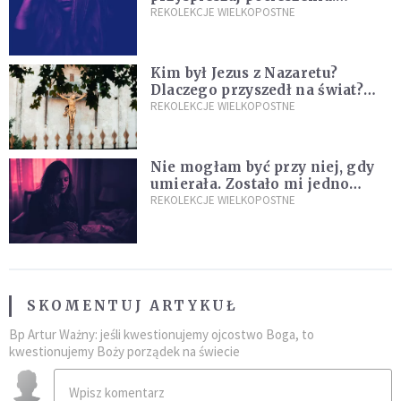
Przyjmij ciszę zamiast rzucać się
REKOLEKCJE WIELKOPOSTNE
w działanie [Siedem Boleści]
Kim był Jezus z Nazaretu?
Dlaczego przyszedł na świat?
I dlaczego umarł?
REKOLEKCJE WIELKOPOSTNE
Nie mogłam być przy niej, gdy
umierała. Zostało mi jedno
wspomnienie [Siedem Boleści]
REKOLEKCJE WIELKOPOSTNE
SKOMENTUJ ARTYKUŁ
Bp Artur Ważny: jeśli kwestionujemy ojcostwo Boga, to
kwestionujemy Boży porządek na świecie