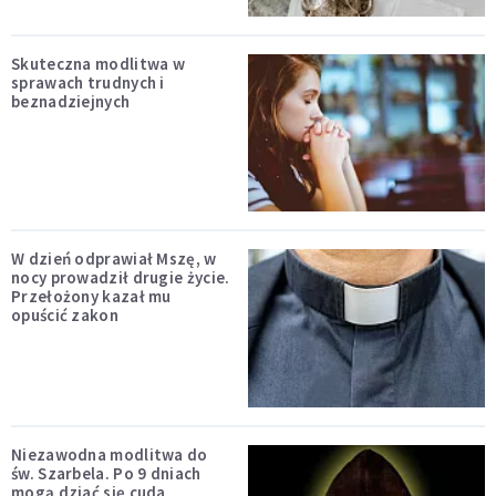
Skuteczna modlitwa w
sprawach trudnych i
beznadziejnych
W dzień odprawiał Mszę, w
nocy prowadził drugie życie.
Przełożony kazał mu
opuścić zakon
Niezawodna modlitwa do
św. Szarbela. Po 9 dniach
mogą dziać się cuda