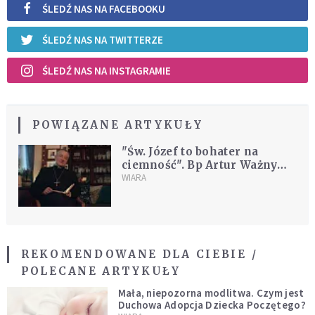
ŚLEDŹ NAS NA FACEBOOKU
ŚLEDŹ NAS NA TWITTERZE
ŚLEDŹ NAS NA INSTAGRAMIE
POWIĄZANE ARTYKUŁY
"Św. Józef to bohater na
ciemność". Bp Artur Ważny
zaprasza na rekolekcje
WIARA
wielkopostne
REKOMENDOWANE DLA CIEBIE /
POLECANE ARTYKUŁY
Mała, niepozorna modlitwa. Czym jest
Duchowa Adopcja Dziecka Poczętego?