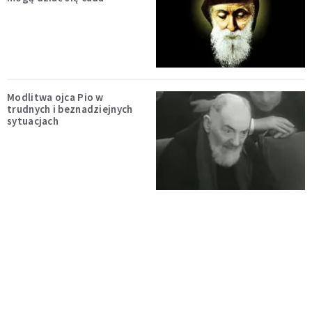
Modlitwa ojca Pio w
trudnych i beznadziejnych
sytuacjach