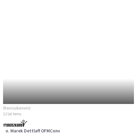
(franciszkanie.tv)
12 lat temu
o. Marek Dettlaff OFMConv