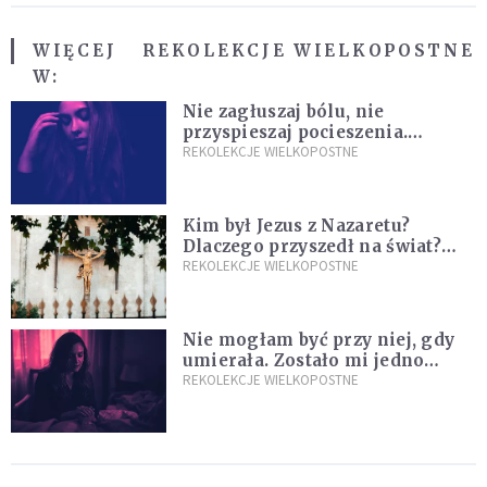
WIĘCEJ
REKOLEKCJE WIELKOPOSTNE
W:
Nie zagłuszaj bólu, nie
przyspieszaj pocieszenia.
Przyjmij ciszę zamiast rzucać się
REKOLEKCJE WIELKOPOSTNE
w działanie [Siedem Boleści]
Kim był Jezus z Nazaretu?
Dlaczego przyszedł na świat?
I dlaczego umarł?
REKOLEKCJE WIELKOPOSTNE
Nie mogłam być przy niej, gdy
umierała. Zostało mi jedno
wspomnienie [Siedem Boleści]
REKOLEKCJE WIELKOPOSTNE