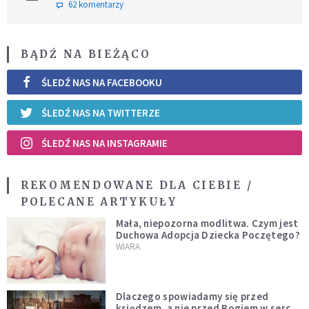
62 komentarzy
BĄDŹ NA BIEŻĄCO
ŚLEDŹ NAS NA FACEBOOKU
ŚLEDŹ NAS NA TWITTERZE
ŚLEDŹ NAS NA INSTAGRAMIE
REKOMENDOWANE DLA CIEBIE /
POLECANE ARTYKUŁY
Mała, niepozorna modlitwa. Czym jest
Duchowa Adopcja Dziecka Poczętego?
WIARA
Dlaczego spowiadamy się przed
księdzem, a nie przed Bogiem w sercu?