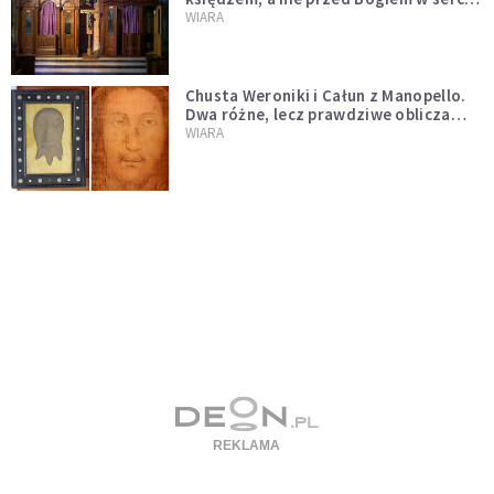
Dariusz Piórkowski SJ odpowiada
WIARA
Chusta Weroniki i Całun z Manopello.
Dwa różne, lecz prawdziwe oblicza
Chrystusa
WIARA