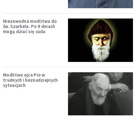
Niezawodna modlitwa do
św. Szarbela. Po 9 dniach
mogą dziać się cuda
Modlitwa ojca Pio w
trudnych i beznadziejnych
sytuacjach