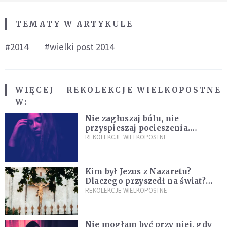
TEMATY W ARTYKULE
#2014
#wielki post 2014
WIĘCEJ
REKOLEKCJE WIELKOPOSTNE
W:
Nie zagłuszaj bólu, nie
przyspieszaj pocieszenia.
Przyjmij ciszę zamiast rzucać się
REKOLEKCJE WIELKOPOSTNE
w działanie [Siedem Boleści]
Kim był Jezus z Nazaretu?
Dlaczego przyszedł na świat?
I dlaczego umarł?
REKOLEKCJE WIELKOPOSTNE
Nie mogłam być przy niej, gdy