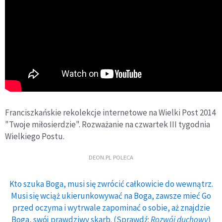
Franciszkańskie rekolekcje internetowe na Wielki Post 2014
"Twoje miłosierdzie". Rozważanie na czwartek III tygodnia
Wielkiego Postu.
DEON.PL POLECA
Kto szuka Boga, musi się zwrócić całkowicie do wewnątrz.
Musi się wciąż ukierunkowywać na Boga, zawsze mieć Go
przed oczyma i wytrwale zapominać o sobie, aż znajdzie
Boga, swój prawdziwy skarb. (Sprawdź:
Rozwój duchowy
)