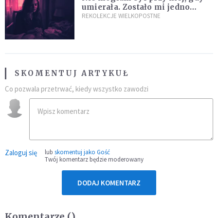
umierała. Zostało mi jedno
wspomnienie [Siedem Boleści]
REKOLEKCJE WIELKOPOSTNE
SKOMENTUJ ARTYKUŁ
Co pozwala przetrwać, kiedy wszystko zawodzi
Zaloguj się
lub
skomentuj jako Gość
Twój komentarz będzie moderowany
DODAJ KOMENTARZ
Komentarze (
)