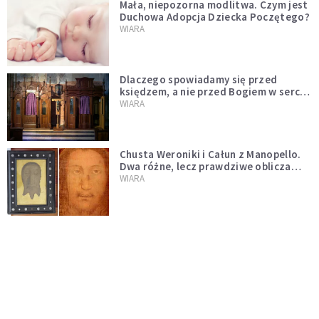
Mała, niepozorna modlitwa. Czym jest
Duchowa Adopcja Dziecka Poczętego?
WIARA
Dlaczego spowiadamy się przed
księdzem, a nie przed Bogiem w sercu?
Dariusz Piórkowski SJ odpowiada
WIARA
Chusta Weroniki i Całun z Manopello.
Dwa różne, lecz prawdziwe oblicza
Chrystusa
WIARA