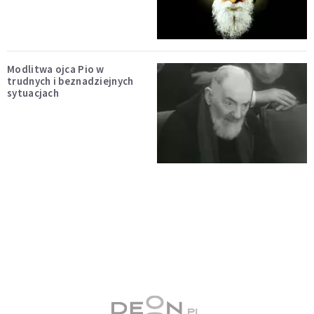
Modlitwa ojca Pio w
trudnych i beznadziejnych
sytuacjach