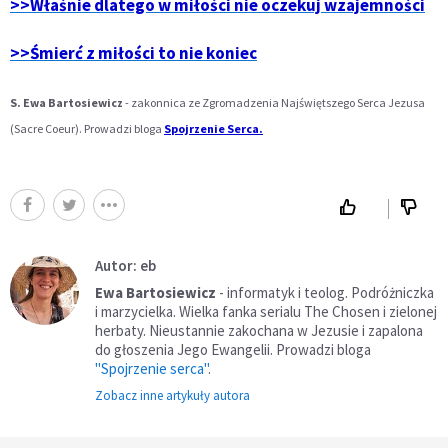
>>Właśnie dlatego w miłości nie oczekuj wzajemności
>>Śmierć z miłości to nie koniec
S. Ewa Bartosiewicz
- zakonnica ze Zgromadzenia Najświętszego Serca Jezusa
(Sacre Coeur). Prowadzi bloga
Spojrzenie Serca.
Autor: eb
Ewa Bartosiewicz
- informatyk i teolog. Podróżniczka
i marzycielka. Wielka fanka serialu The Chosen i zielonej
herbaty. Nieustannie zakochana w Jezusie i zapalona
do głoszenia Jego Ewangelii. Prowadzi bloga
"Spojrzenie serca"
.
Zobacz inne artykuły autora