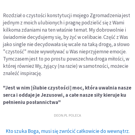
Rozdział o czystości konstytucji mojego Zgromadzenia jest
jednym z moich ulubionych i pragnę podzielić się z Wami
kilkoma zdaniami na ten właśnie temat. My dobrowolnie i
świadomie decydujemy się, by żyć w celibacie. Część z Was
jako single nie decydowała się wcale na taką drogę, a słowo
"czystość" może wywoływać u Was nieprzyjemne emocje.
Tymczasem jest to po prostu powszechna droga miłości, w
której również Wy, żyjący (na razie) w samotności, możecie
znaleźć inspirację.
"Jest w nim [ślubie czystości] moc, która uwalnia nasze
serca i oddaje je Jezusowi, a całe nasze siły kieruje ku
pełnieniu posłannictwa"
DEON.PL POLECA
Kto szuka Boga, musi się zwrócić całkowicie do wewnątrz.