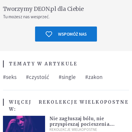
Tworzymy DEON.pl dla Ciebie
Tu możesz nas wesprzeć.
WSPOMÓŻ NAS
TEMATY W ARTYKULE
#seks
#czystość
#single
#zakon
WIĘCEJ
REKOLEKCJE WIELKOPOSTNE
W:
Nie zagłuszaj bólu, nie
przyspieszaj pocieszenia.
Przyjmij ciszę zamiast rzucać się
REKOLEKCJE WIELKOPOSTNE