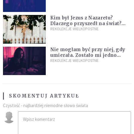
w działanie [Siedem Boleści]
Kim był Jezus z Nazaretu?
Dlaczego przyszedł na świat?
I dlaczego umarł?
REKOLEKCJE WIELKOPOSTNE
Nie mogłam być przy niej, gdy
umierała. Zostało mi jedno
wspomnienie [Siedem Boleści]
REKOLEKCJE WIELKOPOSTNE
SKOMENTUJ ARTYKUŁ
Czystość - najbardziej niemodne słowo świata