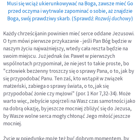
Musi się wciąż ukierunkowywać na Boga, zawsze mieć Go
przed oczyma i wytrwale zapominać o sobie, aż znajdzie
Boga, swój prawdziwy skarb. (Sprawdź:
Rozwój duchowy
)
Każdy chrześcijanin powinien mieć serce oddane Jezusowi.
O tym mówi pierwsze przykazanie - jeśli Pan Bóg będzie w
naszym życiu najważniejszy, wtedy cała reszta będzie na
swoim miejscu. Już jednak św. Paweł w pierwszych
wspólnotach przypominał, że nie jest to takie proste, bo
"człowiek bezżenny troszczy się o sprawy Pana, o to, jak by
się przypodobać Panu. Ten zaś, kto wstąpił w związek
małżeński, zabiega o sprawy świata, o to, jak się
przypodobać żonie czy mężowi" (por. 1 Kor 7,32-34). Może
warto więc, żebyście spojrzeli na Wasz czas samotności jako
na dobrą okazję, by jeszcze mocniej zbliżyć się do Jezusa,
by Wasze wolne serca mogły chłonąć Jego miłość jeszcze
mocniej.
Życie w pojedynkę może też być dobrym momentem, by