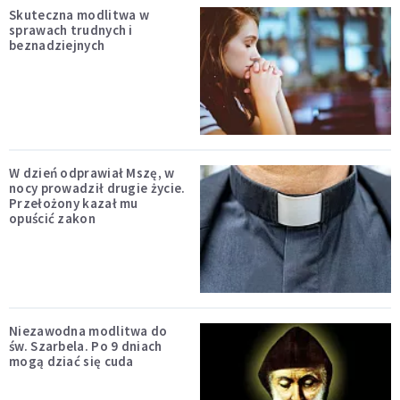
Skuteczna modlitwa w
sprawach trudnych i
beznadziejnych
W dzień odprawiał Mszę, w
nocy prowadził drugie życie.
Przełożony kazał mu
opuścić zakon
Niezawodna modlitwa do
św. Szarbela. Po 9 dniach
mogą dziać się cuda