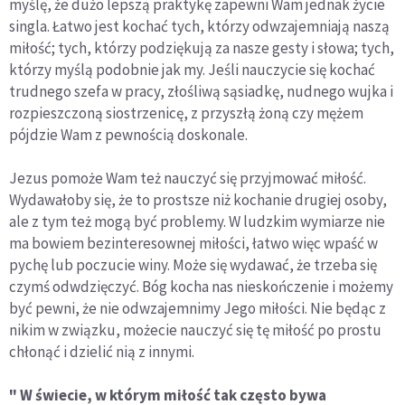
myślę, że dużo lepszą praktykę zapewni Wam jednak życie
singla. Łatwo jest kochać tych, którzy odwzajemniają naszą
miłość; tych, którzy podziękują za nasze gesty i słowa; tych,
którzy myślą podobnie jak my. Jeśli nauczycie się kochać
trudnego szefa w pracy, złośliwą sąsiadkę, nudnego wujka i
rozpieszczoną siostrzenicę, z przyszłą żoną czy mężem
pójdzie Wam z pewnością doskonale.
Jezus pomoże Wam też nauczyć się przyjmować miłość.
Wydawałoby się, że to prostsze niż kochanie drugiej osoby,
ale z tym też mogą być problemy. W ludzkim wymiarze nie
ma bowiem bezinteresownej miłości, łatwo więc wpaść w
pychę lub poczucie winy. Może się wydawać, że trzeba się
czymś odwdzięczyć. Bóg kocha nas nieskończenie i możemy
być pewni, że nie odwzajemnimy Jego miłości. Nie będąc z
nikim w związku, możecie nauczyć się tę miłość po prostu
chłonąć i dzielić nią z innymi.
" W świecie, w którym miłość tak często bywa