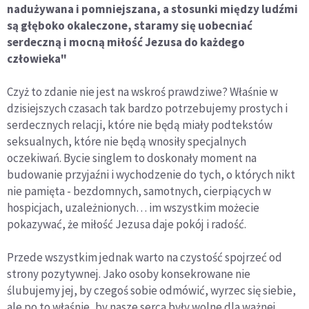
nadużywana i pomniejszana, a stosunki między ludźmi
są głęboko okaleczone, staramy się uobecniać
serdeczną i mocną miłość Jezusa do każdego
człowieka"
Czyż to zdanie nie jest na wskroś prawdziwe? Właśnie w
dzisiejszych czasach tak bardzo potrzebujemy prostych i
serdecznych relacji, które nie będą miały podtekstów
seksualnych, które nie będą wnosiły specjalnych
oczekiwań. Bycie singlem to doskonały moment na
budowanie przyjaźni i wychodzenie do tych, o których nikt
nie pamięta - bezdomnych, samotnych, cierpiących w
hospicjach, uzależnionych… im wszystkim możecie
pokazywać, że miłość Jezusa daje pokój i radość.
Przede wszystkim jednak warto na czystość spojrzeć od
strony pozytywnej. Jako osoby konsekrowane nie
ślubujemy jej, by czegoś sobie odmówić, wyrzec się siebie,
ale po to właśnie, by nasze serca były wolne dla ważnej