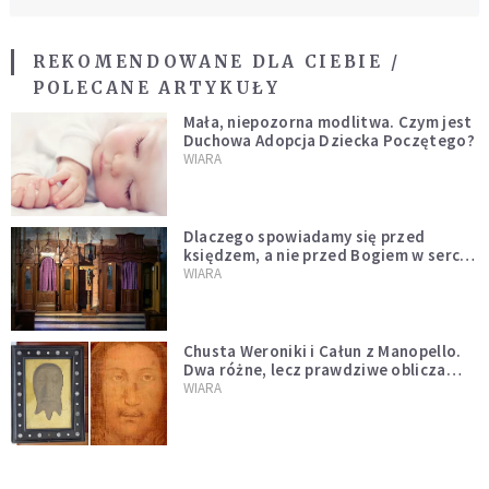
REKOMENDOWANE DLA CIEBIE /
POLECANE ARTYKUŁY
Mała, niepozorna modlitwa. Czym jest
Duchowa Adopcja Dziecka Poczętego?
WIARA
Dlaczego spowiadamy się przed
księdzem, a nie przed Bogiem w sercu?
Dariusz Piórkowski SJ odpowiada
WIARA
Chusta Weroniki i Całun z Manopello.
Dwa różne, lecz prawdziwe oblicza
Chrystusa
WIARA