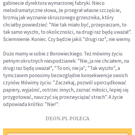
gabinecie dyrektora wymarzonej fabryki. Nieco
melodramatyczne słowa, że przegrał własne szczęście,
brzmią jak wyznanie skruszonego grzesznika, który
chciałby powiedzieć: "Nie tak miało być, przepraszam, to
tak samo wyszło, to okoliczności, na drugi raz będę uważał".
Ściemnienie. Koniec. Czy będzie jakiś "drugi raz", nie wiemy.
Dużo mamy w sobie z Borowieckiego. Też mówimy życiu
pełnym okrutnych niespodzianek: "Nie, ja nie chciałem, na
drugi raz będę uważał", "To oni, nie ja", "Tak wyszło", a
tymczasem ponosimy bezwzględne konsekwencje swoich
czynów. Mówimy życiu: "Zaczekaj, pozwól uporządkować
papiery, wyjaśnić, ostrzec innych, zaznać miłości, lepiej się
przygotować, nauczyć się przezwyciężać strach". A życie
odpowiada krótko: "Nie!".
DEON.PL POLECA