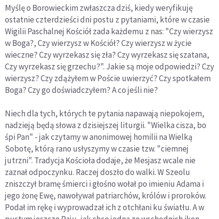
Myślę o Borowieckim zwłaszcza dziś, kiedy weryfikuję
ostatnie czterdzieści dni postu z pytaniami, które w czasie
Wigilii Paschalnej Kościół zada każdemu z nas: "Czy wierzysz
w Boga?, Czy wierzysz w Kościół? Czy wierzysz w życie
wieczne? Czy wyrzekasz się zła? Czy wyrzekasz się szatana,
Czy wyrzekasz się grzechu?". Jakie są moje odpowiedzi? Czy
wierzysz? Czy zdążyłem w Poście uwierzyć? Czy spotkałem
Boga? Czy go doświadczyłem? A co jeśli nie?
Niech dla tych, których te pytania napawają niepokojem,
nadzieją będą słowa z dzisiejszej liturgii. "Wielka cisza, bo
śpi Pan" - jak czytamy w anonimowej homilii na Wielką
Sobotę, którą rano usłyszymy w czasie tzw. "ciemnej
jutrzni". Tradycja Kościoła dodaje, że Mesjasz wcale nie
zaznał odpoczynku. Raczej doszło do walki. W Szeolu
zniszczył bramę śmierci i głośno wołał po imieniu Adama i
jego żonę Ewę, nawoływał patriarchów, królów i proroków.
Podał im rękę i wyprowadzał ich z otchłani ku światłu. A w