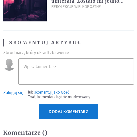
umierała. Zostało mi jedno
wspomnienie [Siedem Boleści]
REKOLEKCJE WIELKOPOSTNE
SKOMENTUJ ARTYKUŁ
Zbrodniarz, który ukradł zbawienie
Zaloguj się
lub
skomentuj jako Gość
Twój komentarz będzie moderowany
DODAJ KOMENTARZ
Komentarze (
)