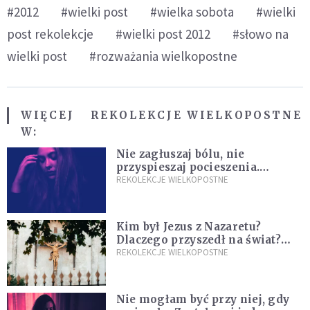
#2012
#wielki post
#wielka sobota
#wielki
post rekolekcje
#wielki post 2012
#słowo na
wielki post
#rozważania wielkopostne
WIĘCEJ
REKOLEKCJE WIELKOPOSTNE
W:
Nie zagłuszaj bólu, nie
przyspieszaj pocieszenia.
Przyjmij ciszę zamiast rzucać się
REKOLEKCJE WIELKOPOSTNE
w działanie [Siedem Boleści]
Kim był Jezus z Nazaretu?
Dlaczego przyszedł na świat?
I dlaczego umarł?
REKOLEKCJE WIELKOPOSTNE
Nie mogłam być przy niej, gdy