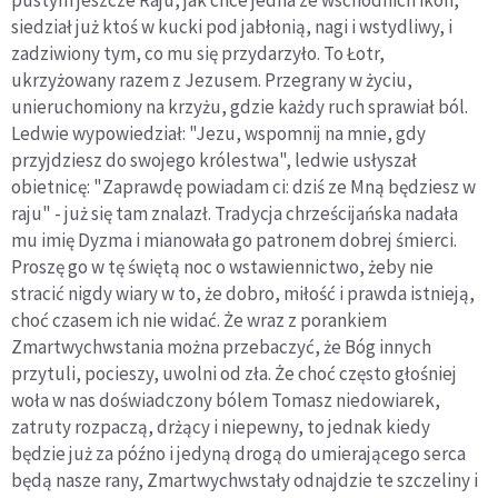
pustym jeszcze Raju, jak chce jedna ze wschodnich ikon,
siedział już ktoś w kucki pod jabłonią, nagi i wstydliwy, i
zadziwiony tym, co mu się przydarzyło. To Łotr,
ukrzyżowany razem z Jezusem. Przegrany w życiu,
unieruchomiony na krzyżu, gdzie każdy ruch sprawiał ból.
Ledwie wypowiedział: "Jezu, wspomnij na mnie, gdy
przyjdziesz do swojego królestwa", ledwie usłyszał
obietnicę: "Zaprawdę powiadam ci: dziś ze Mną będziesz w
raju" - już się tam znalazł. Tradycja chrześcijańska nadała
mu imię Dyzma i mianowała go patronem dobrej śmierci.
Proszę go w tę świętą noc o wstawiennictwo, żeby nie
stracić nigdy wiary w to, że dobro, miłość i prawda istnieją,
choć czasem ich nie widać. Że wraz z porankiem
Zmartwychwstania można przebaczyć, że Bóg innych
przytuli, pocieszy, uwolni od zła. Że choć często głośniej
woła w nas doświadczony bólem Tomasz niedowiarek,
zatruty rozpaczą, drżący i niepewny, to jednak kiedy
będzie już za późno i jedyną drogą do umierającego serca
będą nasze rany, Zmartwychwstały odnajdzie te szczeliny i