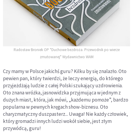
Radosław Broniek OP "Duchowe bezdroża. Przewodnik po wierze
zmutowanej" Wydawnictwo WAM
Czy mamy w Polsce jakichś guru? Kilku by się znalazło. Oto
pewien pan, który twierdzi, że leczy energią, do którego
przyjeżdżają ludzie z całej Polski szukający uzdrowienia.
Oto znana wróżka, jasnowidzka przyjmująca w jednym z
dużych miast, która, jak mówi, „każdemu pomoże”, bardzo
popularna w pewnych kręgach show-biznesu. Oto
charyzmatyczny duszpasterz... Uwaga! Nie każdy człowiek,
który gromadzi innych ludzi wokół siebie, jest złym
przywódcą, guru!