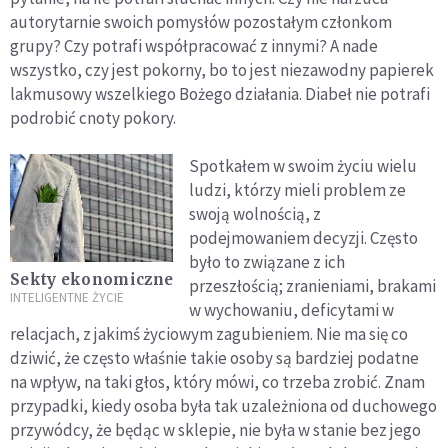
autorytarnie swoich pomysłów pozostałym członkom
grupy? Czy potrafi współpracować z innymi? A nade
wszystko, czy jest pokorny, bo to jest niezawodny papierek
lakmusowy wszelkiego Bożego działania. Diabeł nie potrafi
podrobić cnoty pokory.
Spotkałem w swoim życiu wielu
ludzi, którzy mieli problem ze
swoją wolnością, z
podejmowaniem decyzji. Często
było to związane z ich
Sekty ekonomiczne
przeszłością; zranieniami, brakami
INTELIGENTNE ŻYCIE
w wychowaniu, deficytami w
relacjach, z jakimś życiowym zagubieniem. Nie ma się co
dziwić, że często właśnie takie osoby są bardziej podatne
na wpływ, na taki głos, który mówi, co trzeba zrobić. Znam
przypadki, kiedy osoba była tak uzależniona od duchowego
przywódcy, że będąc w sklepie, nie była w stanie bez jego