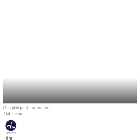
(Fot. pl.depositphotos.com)
4 lata temu
dm