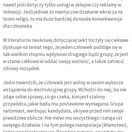
nawet jeśli dotyczy tylko usługi w sklepie czy reklamy w
telewizji. Jeśli jednak to nieetyczne działanie wkracza na
teren religii, to ma dużo bardziej doniosłe konsekwencje
dla człowieka.
W literaturze naukowej dotyczącej sekt toczyły się ciekawe
dyskusje na temat tego, że jeden człowiek poddaje się w
tak wielkim stopniu wpływowi drugiego bądź grupy; że jest
w stanie całkowicie oddać swoją wolność, a także zatracić
zdrowy rozsądek.
Jedni twierdzili, że człowiek jest wolny w swoim wyborze
wstąpienia do destrukcyjnej grupy. Wchodzi do niej, bo nie
zdaje sobie sprawy, co go czeka, kim jest szalony
przywódca, jakie będą mu postawione wymagania. Grupa
natomiast, werbując kandydata, ukrywa przed nim swoje
prawdziwe oblicze. Nie mówi mu wszystkiego i zataja cel
swojego działania. I na tym polega manipulacja (kłamstwo),