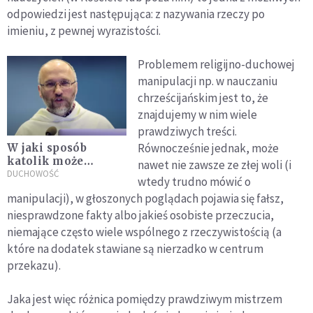
odpowiedzi jest następująca: z nazywania rzeczy po
imieniu, z pewnej wyrazistości.
Problemem religijno-duchowej
manipulacji np. w nauczaniu
chrześcijańskim jest to, że
znajdujemy w nim wiele
prawdziwych treści.
Równocześnie jednak, może
W jaki sposób
katolik może
nawet nie zawsze ze złej woli (i
rozeznać czy dane
DUCHOWOŚĆ
wtedy trudno mówić o
wyznanie jest sektą?
manipulacji), w głoszonych poglądach pojawia się fałsz,
niesprawdzone fakty albo jakieś osobiste przeczucia,
niemające często wiele wspólnego z rzeczywistością (a
które na dodatek stawiane są nierzadko w centrum
przekazu).
Jaka jest więc różnica pomiędzy prawdziwym mistrzem