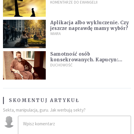
wielkość
KOMENTARZE DO EWANGELII
Aplikacja albo wykluczenie. Czy
jeszcze naprawdę mamy wybór?
WIARA
Samotność osób
konsekrowanych. Kapucyn:
Życie w pojedynkę rzadko jest
DUCHOWOŚĆ
sielanką
SKOMENTUJ ARTYKUŁ
Sekta, manipulacja, guru. Jak werbują sekty?