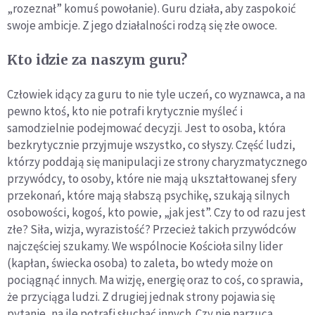
„rozeznał” komuś powołanie). Guru działa, aby zaspokoić
swoje ambicje. Z jego działalności rodzą się złe owoce.
Kto idzie za naszym guru?
Człowiek idący za guru to nie tyle uczeń, co wyznawca, a na
pewno ktoś, kto nie potrafi krytycznie myśleć i
samodzielnie podejmować decyzji. Jest to osoba, która
bezkrytycznie przyjmuje wszystko, co słyszy. Część ludzi,
którzy poddają się manipulacji ze strony charyzmatycznego
przywódcy, to osoby, które nie mają ukształtowanej sfery
przekonań, które mają słabszą psychikę, szukają silnych
osobowości, kogoś, kto powie, „jak jest”. Czy to od razu jest
złe? Siła, wizja, wyrazistość? Przecież takich przywódców
najczęściej szukamy. We wspólnocie Kościoła silny lider
(kapłan, świecka osoba) to zaleta, bo wtedy może on
pociągnąć innych. Ma wizję, energię oraz to coś, co sprawia,
że przyciąga ludzi. Z drugiej jednak strony pojawia się
pytanie, na ile potrafi słuchać innych. Czy nie narzuca