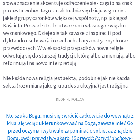
słowa znaczenie akcentuje odłączenie się - często na znak
protestu wobec tego, co aktualnie się dzieje w grupie -
jakiejś grupy członków większej wspólnoty, np. jakiegoś
Kościoła. Prowadzi to do utworzenia własnego związku
wyznaniowego. Dzieje się tak zawsze z inspiracji i pod
dyktando osobowości o cechach charyzmatycznych oraz
przywódczych. W większości przypadków nowe religie
odwołują się do starszej tradycji, którą albo zmieniają, albo
reformują i na nowo interpretują.
Nie każda nowa religia jest sektą, podobnie jak nie każda
sekta (rozumiana jako grupa destrukcyjna) jest religijna.
DEON.PL POLECA
Kto szuka Boga, musi się zwrócić całkowicie do wewnątrz.
Musi się wciąż ukierunkowywać na Boga, zawsze mieć Go
przed oczyma i wytrwale zapominać o sobie, aż znajdzie
Boga, swój prawdziwy skarb. (Sprawdź:
Rozwój duchowy
)