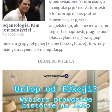
stanu świadomości obu osób, a
manipulacja już nie. Zatem jeśli
ktoś oferuje mi bezpłatne
konwersacje z języka
angielskiego, ale - nie mówiąc mi
Scjentologia. Kim
jest założyciel
tego - tak naprawdę pragnie pod
sekty?
PO GODZINACH
płaszczykiem zajęć wciągnąć
mnie do grupy religijnej (znamy takie sytuacje), to wtedy
mamy do czynienia z manipulacją.
DEON.PL POLECA