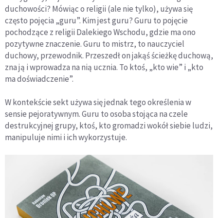
duchowości? Mówiąc o religii (ale nie tylko), używa się
często pojęcia „guru”. Kim jest guru? Guru to pojęcie
pochodzące z religii Dalekiego Wschodu, gdzie ma ono
pozytywne znaczenie. Guru to mistrz, to nauczyciel
duchowy, przewodnik. Przeszedł on jakąś ścieżkę duchową,
zna ją i wprowadza na nią ucznia. To ktoś, „kto wie” i „kto
ma doświadczenie”.
W kontekście sekt używa się jednak tego określenia w
sensie pejoratywnym. Guru to osoba stojąca na czele
destrukcyjnej grupy, ktoś, kto gromadzi wokół siebie ludzi,
manipuluje nimi i ich wykorzystuje.