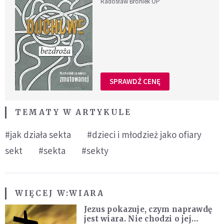
Radosław Broniek OP
SPRAWDŹ CENĘ
TEMATY W ARTYKULE
#jak działa sekta
#dzieci i młodzież jako ofiary
sekt
#sekta
#sekty
WIĘCEJ W:
WIARA
Jezus pokazuje, czym naprawdę
jest wiara. Nie chodzi o jej