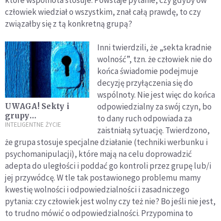
które wspólnota stosuje. Powstaje pytanie, czy gdyby ów
człowiek wiedział o wszystkim, znał całą prawdę, to czy
związałby się z tą konkretną grupą?
Inni twierdzili, że „sekta kradnie
wolność”, tzn. że człowiek nie do
końca świadomie podejmuje
decyzję przyłączenia się do
wspólnoty. Nie jest więc do końca
odpowiedzialny za swój czyn, bo
UWAGA! Sekty i
grupy
to dany ruch odpowiada za
psychomanipulacyjne
INTELIGENTNE ŻYCIE
zaistniałą sytuację. Twierdzono,
że grupa stosuje specjalne działanie (techniki werbunku i
psychomanipulacji), które mają na celu doprowadzić
adepta do uległości i poddać go kontroli przez grupę lub/i
jej przywódcę. W tle tak postawionego problemu mamy
kwestię wolności i odpowiedzialności i zasadniczego
pytania: czy człowiek jest wolny czy też nie? Bo jeśli nie jest,
to trudno mówić o odpowiedzialności. Przypomina to