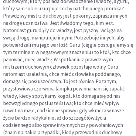
duchowym, który posiada doświadczenie i wiedzę, a guru,
który sam sobie uzurpuje cechy natchnionego proroka?
Prawdziwy mistrz duchowy jest pokorny, zaprasza innych
na drogę uczniostwa. Jest świadomy tego, kim jest.
Natomiast guru dąży do władzy, jest pyszny, wciąga na
swoją drogę, manipuluje innymi. Potrzebuje innych, aby
potwierdzali mu jego wartość. Guru (ciągle posługujemy się
tym terminem w negatywnym znaczeniu) to ktoś, kto chce
panować, mieć władzę. W spotkaniu z prawdziwym
mistrzem duchowym człowiek pozostaje wolny. Guru
natomiast uzależnia, chce mieć człowieka poddanego,
domaga się posłuszeństwa. To jest różnica. Poza tym,
przysłowiowa czerwona lampka powinna nam się zapalić
wtedy, kiedy spotykamy kogoś, kto domaga się od nas
bezwzględnego posłuszeństwa; kto chce mieć wpływ
nawet na małe, codzienne sprawy i gdy wkracza w nasze
życie bardzo radykalnie, aż do szczegółów życia
codziennego albo spraw intymnych czy powołaniowych
(znam np. takie przypadki, kiedy przewodnik duchowy