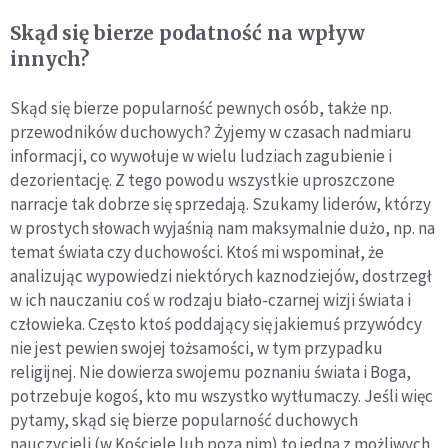
Skąd się bierze podatność na wpływ
innych?
Skąd się bierze popularność pewnych osób, także np.
przewodników duchowych? Żyjemy w czasach nadmiaru
informacji, co wywołuje w wielu ludziach zagubienie i
dezorientację. Z tego powodu wszystkie uproszczone
narracje tak dobrze się sprzedają. Szukamy liderów, którzy
w prostych słowach wyjaśnią nam maksymalnie dużo, np. na
temat świata czy duchowości. Ktoś mi wspominał, że
analizując wypowiedzi niektórych kaznodziejów, dostrzegł
w ich nauczaniu coś w rodzaju biało-czarnej wizji świata i
człowieka. Często ktoś poddający się jakiemuś przywódcy
nie jest pewien swojej tożsamości, w tym przypadku
religijnej. Nie dowierza swojemu poznaniu świata i Boga,
potrzebuje kogoś, kto mu wszystko wytłumaczy. Jeśli więc
pytamy, skąd się bierze popularność duchowych
nauczycieli (w Kościele lub poza nim) to jedna z możliwych