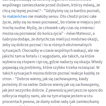
wspólnego zamieszkanie przed ślubem, którzy mówią, że
chcą się lepiej poznać? - "Gdybyśmy się za bardzo poznali,
to
małżeństwo
nie miałoby sensu. Oto chodzi przez całe
życie, żeby się na nowo poznawać, bo stanie w miejscu jest
trochę nudne. Myślę, że człowiek cały czas się zmienia i
można się poznawać do końca życia" - mówi Mateusz, a
Gabrysia dodaje, że dotychczas mieli już mnóstwo okazji,
żeby się dobrze poznać i to w różnych ekstremalnych
sytuacjach. Chociażby w czasie wspólnych wakacji, ale nie
jakichś tam w hotelu i z wygodami, ale takich, na które
wybiera się stopem i śpi się, gdzie nadarzy się okazja. Wtedy
pojawiają się problemy, które szybko trzeba rozwiązać. W
takich sytuacjach można dobrze poznać reakcje każdej ze
stron. - "Dobrze wiemy, jak się zachowujemy, kiedy
jesteśmy źli na siebie. Dobrze wiemy jak się zachowujemy,
jak jest wszystko dobrze. Z pewnością jest jeszcze sporo do
odkrycia między nami, ale na tym etapie jestem w stu
procentach pewna, że damy sobie radę i jak zamieszkamy