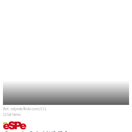
(fot. celynek/flickr.com/CC)
12 lat temu