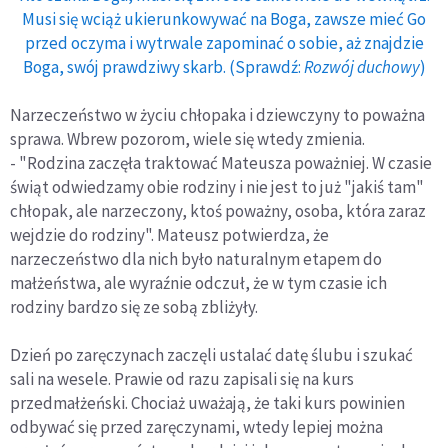
Musi się wciąż ukierunkowywać na Boga, zawsze mieć Go
przed oczyma i wytrwale zapominać o sobie, aż znajdzie
Boga, swój prawdziwy skarb. (Sprawdź:
Rozwój duchowy
)
Narzeczeństwo w życiu chłopaka i dziewczyny to poważna
sprawa. Wbrew pozorom, wiele się wtedy zmienia.
- "Rodzina zaczęła traktować Mateusza poważniej. W czasie
świąt odwiedzamy obie rodziny i nie jest to już "jakiś tam"
chłopak, ale narzeczony, ktoś poważny, osoba, która zaraz
wejdzie do rodziny". Mateusz potwierdza, że
narzeczeństwo dla nich było naturalnym etapem do
małżeństwa, ale wyraźnie odczuł, że w tym czasie ich
rodziny bardzo się ze sobą zbliżyły.
Dzień po zaręczynach zaczęli ustalać datę ślubu i szukać
sali na wesele. Prawie od razu zapisali się na kurs
przedmałżeński. Chociaż uważają, że taki kurs powinien
odbywać się przed zaręczynami, wtedy lepiej można