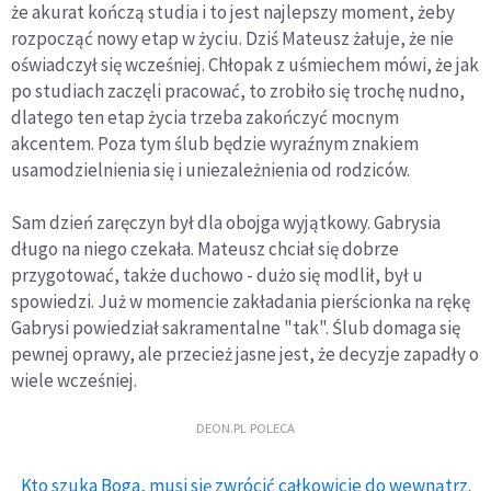
że akurat kończą studia i to jest najlepszy moment, żeby
rozpocząć nowy etap w życiu. Dziś Mateusz żałuje, że nie
oświadczył się wcześniej. Chłopak z uśmiechem mówi, że jak
po studiach zaczęli pracować, to zrobiło się trochę nudno,
dlatego ten etap życia trzeba zakończyć mocnym
akcentem. Poza tym ślub będzie wyraźnym znakiem
usamodzielnienia się i uniezależnienia od rodziców.
Sam dzień zaręczyn był dla obojga wyjątkowy. Gabrysia
długo na niego czekała. Mateusz chciał się dobrze
przygotować, także duchowo - dużo się modlił, był u
spowiedzi. Już w momencie zakładania pierścionka na rękę
Gabrysi powiedział sakramentalne "tak". Ślub domaga się
pewnej oprawy, ale przecież jasne jest, że decyzje zapadły o
wiele wcześniej.
DEON.PL POLECA
Kto szuka Boga, musi się zwrócić całkowicie do wewnątrz.