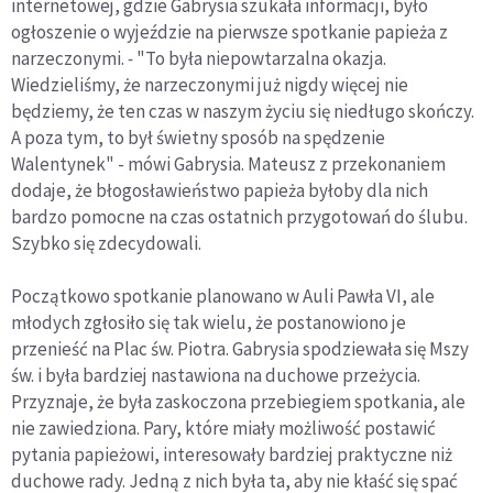
internetowej, gdzie Gabrysia szukała informacji, było
ogłoszenie o wyjeździe na pierwsze spotkanie papieża z
narzeczonymi.
-
"To była niepowtarzalna okazja.
Wiedzieliśmy, że narzeczonymi już nigdy więcej nie
będziemy, że ten czas w naszym życiu się niedługo skończy.
A poza tym, to był świetny sposób na spędzenie
Walentynek" - mówi Gabrysia. Mateusz z przekonaniem
dodaje, że błogosławieństwo papieża byłoby dla nich
bardzo pomocne na czas ostatnich przygotowań do ślubu.
Szybko się zdecydowali.
Początkowo spotkanie planowano w Auli Pawła VI, ale
młodych zgłosiło się tak wielu, że postanowiono je
przenieść na Plac św. Piotra. Gabrysia spodziewała się Mszy
św. i była bardziej nastawiona na duchowe przeżycia.
Przyznaje, że była zaskoczona przebiegiem spotkania, ale
nie zawiedziona. Pary, które miały możliwość postawić
pytania papieżowi, interesowały bardziej praktyczne niż
duchowe rady. Jedną z nich była ta, aby nie kłaść się spać