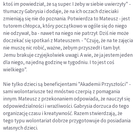
ktoś im powiedział, że są super. I żeby w siebie uwierzyły" -
tłumaczy Gabrysia i dodaje, że na ich oczach dzieciaki
zmieniają się nie do poznania. Potwierdza to Mateusz - jest
tutorem chłopca, który początkowo w ogóle się do niego
nie odzywał, ba - nawet na niego nie patrzył. Dziś nie może
doczekać się spotkań z Mateuszem. - "Czuję, że na te zajęcia
nie muszę nic robić, ważne, żebym przyszedł i tam był.
Jemu brakuje czyjejkolwiek uwagi. A wie, że ja jestem jeden
dla niego, na jedną godzinę w tygodniu. I to jest coś
wielkiego".
Nie tylko dzieci są beneficjentami "Akademii Przyszłości" -
sami wolontariusze też mnóstwo czerpią z pomagania
innym. Mateusz z przekonaniem odpowiada, że nauczył się
odpowiedzialności i wrażliwości. Gabrysia dorzuca do tego
organizację czasu i kreatywność. Razem stwierdzają, że
tego typu wolontariat dobrze przygotowuje do posiadania
własnych dzieci.