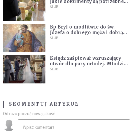
Jakie dokumenty są potrzebne
do ślubu konkordatowego?
ŚLUB
Bp Bryl o modlitwie do św.
Józefa o dobrego męża i dobrą
żonę: Nie bójmy się wołać do
ŚLUB
Boga tak, jak potrafimy
Ksiądz zaśpiewał wzruszający
utwór dla pary młodej. Młodzi
nie kryli wzruszenia [MUZYKA]
ŚLUB
SKOMENTUJ ARTYKUŁ
Od razu poczuć nową jakość