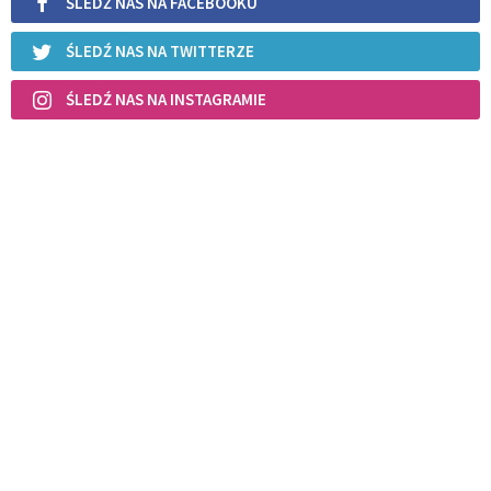
ŚLEDŹ NAS NA FACEBOOKU
ŚLEDŹ NAS NA TWITTERZE
ŚLEDŹ NAS NA INSTAGRAMIE
POWIĄZANE ARTYKUŁY
Narzeczeństwo to jest jedno
wielkie kłamstwo
ŚLUB
REKOMENDOWANE DLA CIEBIE /
POLECANE ARTYKUŁY
Modlitwa do św. Józefa o dobrego
męża i dobrą żonę
ŚLUB