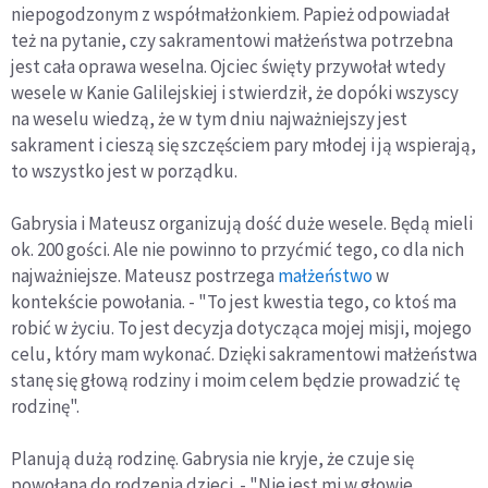
niepogodzonym z współmałżonkiem. Papież odpowiadał
też na pytanie, czy sakramentowi małżeństwa potrzebna
jest cała oprawa weselna. Ojciec święty przywołał wtedy
wesele w Kanie Galilejskiej i stwierdził, że dopóki wszyscy
na weselu wiedzą, że w tym dniu najważniejszy jest
sakrament i cieszą się szczęściem pary młodej i ją wspierają,
to wszystko jest w porządku.
Gabrysia i Mateusz organizują dość duże wesele. Będą mieli
ok. 200 gości. Ale nie powinno to przyćmić tego, co dla nich
najważniejsze. Mateusz postrzega
małżeństwo
w
kontekście powołania. - "To jest kwestia tego, co ktoś ma
robić w życiu. To jest decyzja dotycząca mojej misji, mojego
celu, który mam wykonać. Dzięki sakramentowi małżeństwa
stanę się głową rodziny i moim celem będzie prowadzić tę
rodzinę".
Planują dużą rodzinę. Gabrysia nie kryje, że czuje się
powołana do rodzenia dzieci. - "Nie jest mi w głowie