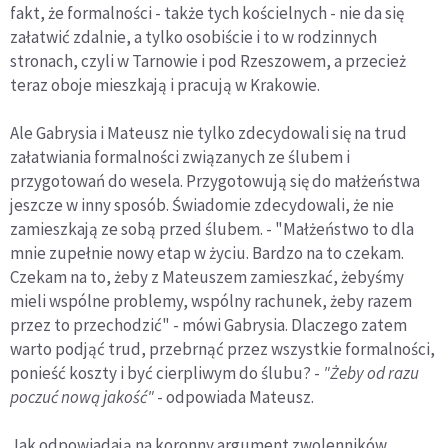
fakt, że formalności - także tych kościelnych - nie da się
załatwić zdalnie, a tylko osobiście i to w rodzinnych
stronach, czyli w Tarnowie i pod Rzeszowem, a przecież
teraz oboje mieszkają i pracują w Krakowie.
Ale Gabrysia i Mateusz nie tylko zdecydowali się na trud
załatwiania formalności związanych ze ślubem i
przygotowań do wesela. Przygotowują się do małżeństwa
jeszcze w inny sposób. Świadomie zdecydowali, że nie
zamieszkają ze sobą przed ślubem. - "Małżeństwo to dla
mnie zupełnie nowy etap w życiu. Bardzo na to czekam.
Czekam na to, żeby z Mateuszem zamieszkać, żebyśmy
mieli wspólne problemy, wspólny rachunek, żeby razem
przez to przechodzić" - mówi Gabrysia. Dlaczego zatem
warto podjąć trud, przebrnąć przez wszystkie formalności,
ponieść koszty i być cierpliwym do ślubu? -
"Żeby od razu
poczuć nową jakość"
- odpowiada Mateusz.
Jak odpowiadają na koronny argument zwolenników