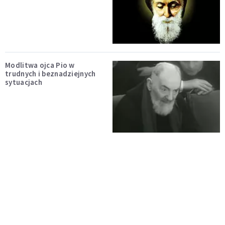
Modlitwa ojca Pio w
trudnych i beznadziejnych
sytuacjach