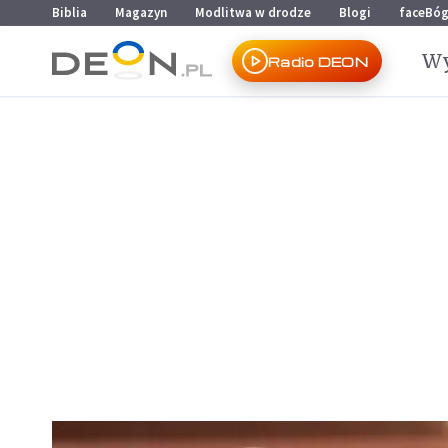
Przejdź do menu głównego
Przejdź do treści
Biblia
Magazyn
Modlitwa w drodze
Blogi
faceBó
Wy
Radio DEON