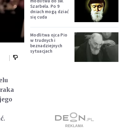
modlitwa do św.
Szarbela. Po 9
dniach mogą dziać
się cuda
Modlitwa ojca Pio
w trudnych i
beznadziejnych
sytuacjach
elu
 raka
 jego
ć.