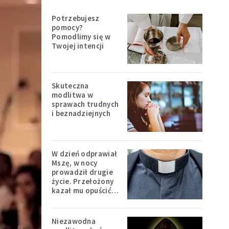
Potrzebujesz
pomocy?
Pomodlimy się w
Twojej intencji
Skuteczna
modlitwa w
sprawach trudnych
i beznadziejnych
W dzień odprawiał
Mszę, w nocy
prowadził drugie
życie. Przełożony
kazał mu opuścić
zakon
Niezawodna