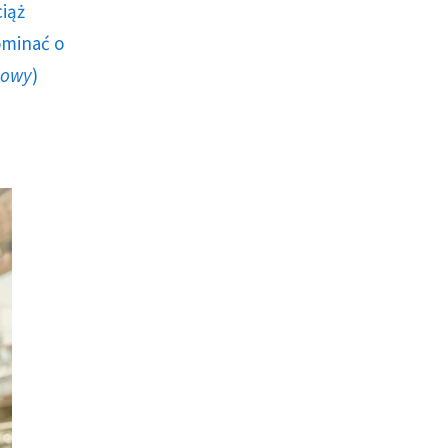
ciąż
ominać o
howy
)