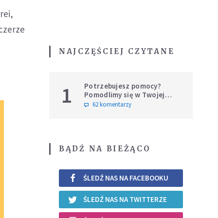
rei,
zczerze
NAJCZĘŚCIEJ CZYTANE
Potrzebujesz pomocy?
1
Pomodlimy się w Twojej
intencji
62 komentarzy
BĄDŹ NA BIEŻĄCO
ŚLEDŹ NAS NA FACEBOOKU
ŚLEDŹ NAS NA TWITTERZE