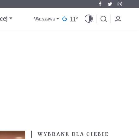
11
°
cej
Warszawa
WYBRANE DLA CIEBIE