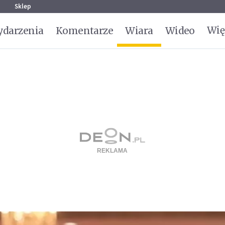
g
Sklep
Wię
darzenia
Komentarze
Wiara
Wideo