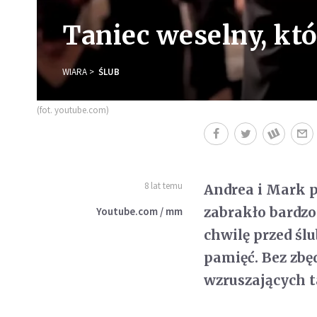
Taniec weselny, któ
WIARA
ŚLUB
(fot. youtube.com)
8 lat temu
Andrea i Mark p
zabrakło bardzo
Youtube.com / mm
chwilę przed śl
pamięć. Bez zbęd
wzruszających t