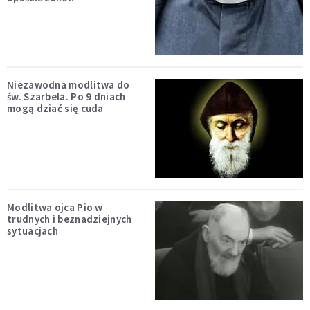
Niezawodna modlitwa do
św. Szarbela. Po 9 dniach
mogą dziać się cuda
Modlitwa ojca Pio w
trudnych i beznadziejnych
sytuacjach