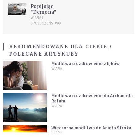
Popijając
"Demona"
WIARA I
SPOŁECZEŃSTWO
REKOMENDOWANE DLA CIEBIE /
POLECANE ARTYKUŁY
Modlitwa o uzdrowienie z lęków
WIARA
Modlitwa o uzdrowienie do Archanioła
Rafała
WIARA
Wieczorna modlitwa do Anioła Stróża
WIARA