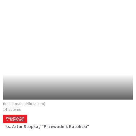
(fot. fatmanad/flickr.com)
14 lat temu
ks. Artur Stopka / "Przewodnik Katolicki"