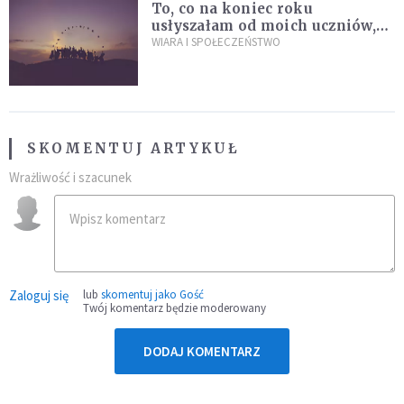
To, co na koniec roku
usłyszałam od moich uczniów,
idealnie tłumaczy nową
WIARA I SPOŁECZEŃSTWO
encyklikę Leona XIV
SKOMENTUJ ARTYKUŁ
Wrażliwość i szacunek
Zaloguj się
lub
skomentuj jako Gość
Twój komentarz będzie moderowany
DODAJ KOMENTARZ