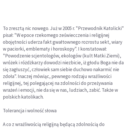
To zresztą nic nowego. Już w 2005 r. "Przewodnik Katolicki"
pisał: "W epoce rzekomego zeświecczenia i religijnej
obojętności uderza fakt gwałtownego rozrostu sekt, wiary
w paciorki, emblematy i horoskopy". I konstatował:
"Powodzenie scjentologów, ekologów (kult Matki Ziemi),
wróżek i różdżkarzy dowodzi niezbicie, iż głodu Boga nie da
się zagłuszyć, człowiek sam siebie duchowo nakarmić nie
zdoła". Inaczej mówiąc, pewnego rodzaju wrażliwości
religijnej, tej polegającej na zdolności do przeżywania
wrażeń i emocji, nie da się w nas, ludziach, zabić. Także w
polskich katolikach.
Tolerancja i wolność słowa
A co z wrażliwością religijną będącą zdolnością do