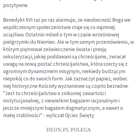
pozytywne.
Benedykt XVI raz po raz alarmuje, że nieobecność Boga we
współczesnym społeczeństwie staje się co najmniej
uciążliwa. Ostatnio mówił o tym w czasie wrześniowej
pielgrzymki do Niemiec. Ale w tym samym przemówieniu, w
którym piętnował zeświecczenie świata i presję
sekularyzacji, jakiej poddawani są chrześcijanie, zwracał
uwagę na nową postać chrześcijaństwa, która szerzy się z
ogromnym dynamizmem misyjnym, niekiedy budzącym
niepokój co do swoich form. Jak zaznaczył papież, wobec
niej historyczne Kościoły wyznaniowe są często bezradne.
"Jest to chrześcijaństwo o znikomej zawartości
instytucjonalnej, z niewielkim bagażem racjonalnym i
jeszcze mniejszym bagażem dogmatycznym, a nawet o
małej stabilności" - wyliczał Ojciec Święty.
DEON.PL POLECA