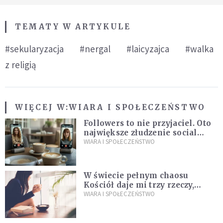
TEMATY W ARTYKULE
#sekularyzacja
#nergal
#laicyzajca
#walka
z religią
WIĘCEJ W:
WIARA I SPOŁECZEŃSTWO
Followers to nie przyjaciel. Oto
największe złudzenie social
mediów
WIARA I SPOŁECZEŃSTWO
W świecie pełnym chaosu
Kościół daje mi trzy rzeczy,
których wszystkim dziś bardzo
WIARA I SPOŁECZEŃSTWO
brakuje