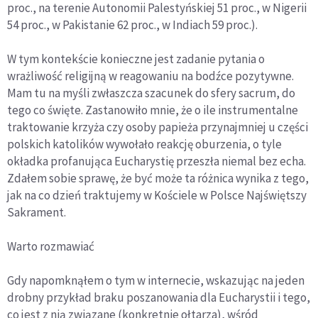
proc., na terenie Autonomii Palestyńskiej 51 proc., w Nigerii
54 proc., w Pakistanie 62 proc., w Indiach 59 proc.).
W tym kontekście konieczne jest zadanie pytania o
wrażliwość religijną w reagowaniu na bodźce pozytywne.
Mam tu na myśli zwłaszcza szacunek do sfery sacrum, do
tego co święte. Zastanowiło mnie, że o ile instrumentalne
traktowanie krzyża czy osoby papieża przynajmniej u części
polskich katolików wywołało reakcję oburzenia, o tyle
okładka profanująca Eucharystię przeszła niemal bez echa.
Zdałem sobie sprawę, że być może ta różnica wynika z tego,
jak na co dzień traktujemy w Kościele w Polsce Najświętszy
Sakrament.
Warto rozmawiać
Gdy napomknąłem o tym w internecie, wskazując na jeden
drobny przykład braku poszanowania dla Eucharystii i tego,
co jest z nią związane (konkretnie ołtarza), wśród