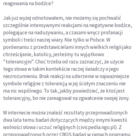
reagowania na bodźce?
Jak już wyżej odnotowałem, nie możemy się pochwalić
szczególnie intensywnymi reakcjami na negatywne bodźce,
polegające na nadużywaniu, a czasami wręcz profanacji
symboli i treści naszej wiary. Nie tylko w Polsce. W
porównaniu z przedstawicielami innych wielkich religii jako
chrześcijanie, katolicy, jesteśmy tu wyjątkowo
"tolerancyjni". Choć trzeba od razu zaznaczyć, że użycie
tego słowa w takim kontekście raczej świadczy o jego
niezrozumieniu. Brak reakcji na uderzenie w najważniejsze
symbole religijne z tolerancją w jej ścisłym znaczeniu nie
ma nic wspólnego. To tak, jakby powiedzieć, że ktoś jest
tolerancyjny, bo nie zareagował na zgwałcenie swojej żony.
W internecie można znaleźć rezultaty przeprowadzonych
dwa lata temu badań dotyczących między innymi kwestii
wolności słowa i uczuć religijnych (civicpedia.ngo.pl). Z
przeprowadzonych przez CBOS badań w ramach programu