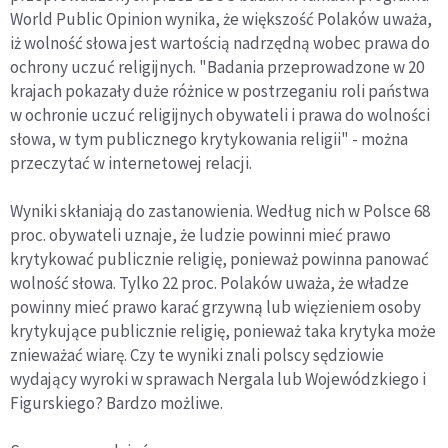
World Public Opinion wynika, że większość Polaków uważa,
iż wolność słowa jest wartością nadrzędną wobec prawa do
ochrony uczuć religijnych. "Badania przeprowadzone w 20
krajach pokazały duże różnice w postrzeganiu roli państwa
w ochronie uczuć religijnych obywateli i prawa do wolności
słowa, w tym publicznego krytykowania religii" - można
przeczytać w internetowej relacji.
Wyniki skłaniają do zastanowienia. Według nich w Polsce 68
proc. obywateli uznaje, że ludzie powinni mieć prawo
krytykować publicznie religię, ponieważ powinna panować
wolność słowa. Tylko 22 proc. Polaków uważa, że władze
powinny mieć prawo karać grzywną lub więzieniem osoby
krytykujące publicznie religię, ponieważ taka krytyka może
znieważać wiarę. Czy te wyniki znali polscy sędziowie
wydający wyroki w sprawach Nergala lub Wojewódzkiego i
Figurskiego? Bardzo możliwe.