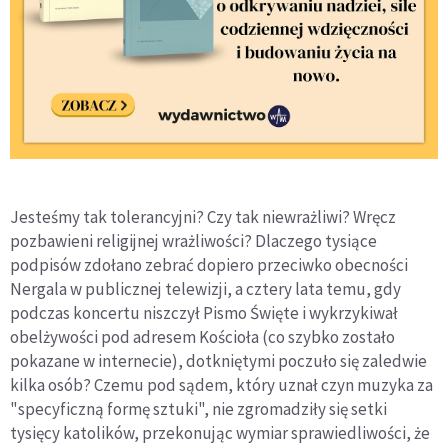
Jesteśmy tak tolerancyjni? Czy tak niewrażliwi? Wręcz
pozbawieni religijnej wrażliwości? Dlaczego tysiące
podpisów zdołano zebrać dopiero przeciwko obecności
Nergala w publicznej telewizji, a cztery lata temu, gdy
podczas koncertu niszczył Pismo Święte i wykrzykiwał
obelżywości pod adresem Kościoła (co szybko zostało
pokazane w internecie), dotkniętymi poczuło się zaledwie
kilka osób? Czemu pod sądem, który uznał czyn muzyka za
"specyficzną formę sztuki", nie zgromadziły się setki
tysięcy katolików, przekonując wymiar sprawiedliwości, że