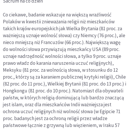
Sacrum na co dzień
Co ciekawe, badanie wskazuje na większą wrażliwość
Polaków w kwestii znieważania religii niż mieszkańców
takich krajów europejskich jak Wielka Brytania (81 proc. za
ważniejszą uznaje wolność słowa) czy Niemcy (76 proc.), ale
nieco mniejszą niż Francuzów (66 proc.). Największą wagę
do wolności słowa przywiązują mieszkańcy USA (89 proc.
uznaje nadrzędność wolności słowa, a tylko 9 proc. uznaje
prawo władz do karania naruszenia uczuć religijnych),
Meksyku (81 proc. za wolnością słowa, w stosunku do 12
proc., którzy są za karaniem publicznej krytyki religii), Chile
(82 proc. do 11 proc.), Wielkiej Brytanii (81 proc. do 13 proc.) i
Hongkongu (81 proc. do 10 proc.). Natomiast dla obywateli
państw, w których religią dominującą lub bardzo znaczącą
jest islam, oraz dla mieszkańców Indii ważniejsza jest
ochrona uczuć religijnych niż wolność słowa (w Egipcie 71
proc. badanych jest za ochroną religii przez władze
państwowe łącznie z grzywną lub więzieniem, w Iraku 57