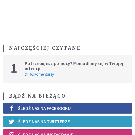
NAJCZĘŚCIEJ CZYTANE
1
Potrzebujesz pomocy? Pomodlimy się w Twojej
intencji
62 komentarzy
BĄDŹ NA BIEŻĄCO
ŚLEDŹ NAS NA FACEBOOKU
ŚLEDŹ NAS NA TWITTERZE
ŚLEDŹ NAS NA INSTAGRAMIE