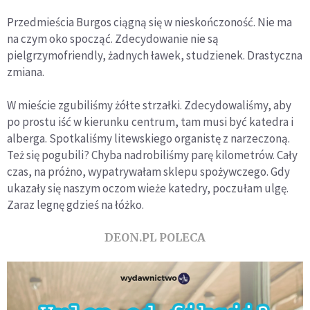
Przedmieścia Burgos ciągną się w nieskończoność. Nie ma
na czym oko spocząć. Zdecydowanie nie są
pielgrzymofriendly, żadnych ławek, studzienek. Drastyczna
zmiana.
W mieście zgubiliśmy żółte strzałki. Zdecydowaliśmy, aby
po prostu iść w kierunku centrum, tam musi być katedra i
alberga. Spotkaliśmy litewskiego organistę z narzeczoną.
Też się pogubili? Chyba nadrobiliśmy parę kilometrów. Cały
czas, na próżno, wypatrywałam sklepu spożywczego. Gdy
ukazały się naszym oczom wieże katedry, poczułam ulgę.
Zaraz legnę gdzieś na łóżko.
DEON.PL POLECA