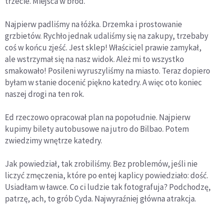
trzecie. Miejsca w bród.
Najpierw padliśmy na łóżka. Drzemka i prostowanie
grzbietów. Rychło jednak udaliśmy się na zakupy, trzebaby
coś w końcu zjeść. Jest sklep! Właściciel prawie zamykał,
ale wstrzymał się na nasz widok. Ależ mi to wszystko
smakowało! Posileni wyruszyliśmy na miasto. Teraz dopiero
byłam w stanie docenić piękno katedry. A więc oto koniec
naszej drogi na ten rok.
Ed rzeczowo opracował plan na popołudnie. Najpierw
kupimy bilety autobusowe na jutro do Bilbao. Potem
zwiedzimy wnętrze katedry.
Jak powiedział, tak zrobiliśmy. Bez problemów, jeśli nie
liczyć zmęczenia, które po entej kaplicy powiedziało: dość.
Usiadłam w ławce. Co ci ludzie tak fotografuja? Podchodzę,
patrzę, ach, to grób Cyda. Najwyraźniej główna atrakcja.