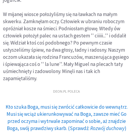
jogurcik.
W mijanej wiosce położyliśmy się na ławkach na małym
skwerku. Zamknęłam oczy. Człowiek w ubraniu roboczym
opróżniał kosze na śmieci. Podniosłam głowę. Wtedy ów
człowiek położył palec na ustach gestem '' ciiiii...'' i oddalił
się. Widział ktoś coś podobnego? Po pewnym czasie
usłyszeliśmy śpiew, na dwa głosy, ładny i radosny. Naszym
oczom ukazała się rodzina Francuzów, maszerująca gęsiego
i śpiewająca coś o '' la lune''. Mały Miguel na plecach taty
uśmiechnięty i zadowolony. Minęli nas i tak ich
zapamiętaliśmy.
DEON.PL POLECA
Kto szuka Boga, musi się zwrócić całkowicie do wewnątrz.
Musi się wciąż ukierunkowywać na Boga, zawsze mieć Go
przed oczyma i wytrwale zapominać o sobie, aż znajdzie
Boga, swój prawdziwy skarb. (Sprawdź:
Rozwój duchowy
)