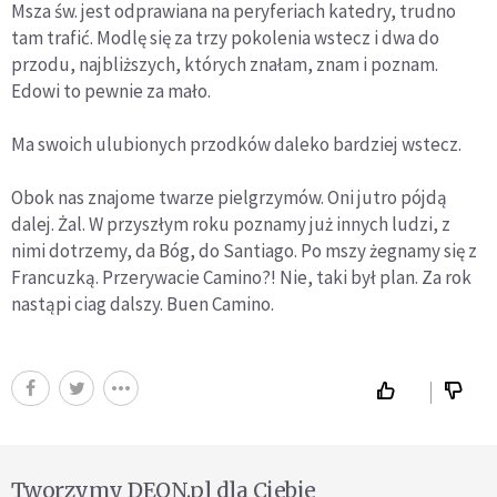
Msza św. jest odprawiana na peryferiach katedry, trudno
tam trafić. Modlę się za trzy pokolenia wstecz i dwa do
przodu, najbliższych, których znałam, znam i poznam.
Edowi to pewnie za mało.
Ma swoich ulubionych przodków daleko bardziej wstecz.
Obok nas znajome twarze pielgrzymów. Oni jutro pójdą
dalej. Żal. W przyszłym roku poznamy już innych ludzi, z
nimi dotrzemy, da Bóg, do Santiago. Po mszy żegnamy się z
Francuzką. Przerywacie Camino?! Nie, taki był plan. Za rok
nastąpi ciag dalszy. Buen Camino.
Tworzymy DEON.pl dla Ciebie