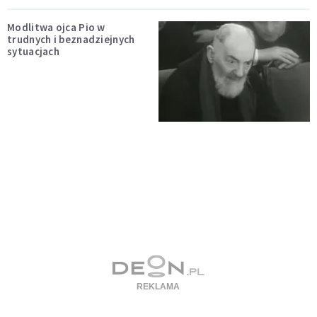
Modlitwa ojca Pio w
trudnych i beznadziejnych
sytuacjach