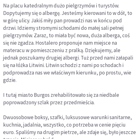
Na placu katedralnym dużo pielgrzymów i turystów.
Dopytujemy się o albergę. Jesteśmy kierowani to w dół, to
w górę ulicy. Jakiś miły pan prowadzi nas w końcu pod
drzwi. Idziemy stromymi schodami do małej sali pełnej
pielgrzymów. Zaraz, to miała być nowa, duża alberga, coś
się nie zgadza. Hostalero proponuje nam miejsce na
materacu w pomieszczeniu z pralką. Dziękujemy, ale
jednak poszukamy drugiej albergi. Tuż przed nami załapali
się na łóżka Litwini. Litwin schodzi z nami po schodach i
podprowadza nas we właściwym kierunku, po prostu, wie
gdzie.
I tutaj miasto Burgos zrehabilitowało się za niedbale
poprowadzony szlak przez przedmieścia.
Dwuosobowe boksy, szafki, luksusowe warunki sanitarne,
kuchnia, jadalnia, wszystko, co potrzeba w cenie pięciu
euro. Spaliśmy na drugim pietrze, ale zdaje się, było jeszcze