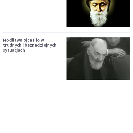
Modlitwa ojca Pio w
trudnych i beznadziejnych
sytuacjach