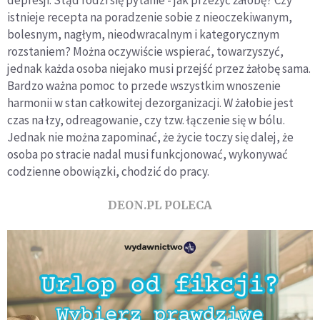
depresji. Stąd rodzi się pytanie - jak przeżyć żałobę? Czy
istnieje recepta na poradzenie sobie z nieoczekiwanym,
bolesnym, nagłym, nieodwracalnym i kategorycznym
rozstaniem? Można oczywiście wspierać, towarzyszyć,
jednak każda osoba niejako musi przejść przez żałobę sama.
Bardzo ważna pomoc to przede wszystkim wnoszenie
harmonii w stan całkowitej dezorganizacji. W żałobie jest
czas na łzy, odreagowanie, czy tzw. łączenie się w bólu.
Jednak nie można zapominać, że życie toczy się dalej, że
osoba po stracie nadal musi funkcjonować, wykonywać
codzienne obowiązki, chodzić do pracy.
DEON.PL POLECA