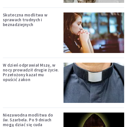
Skuteczna modlitwa w
sprawach trudnych i
beznadziejnych
W dzień odprawiał Mszę, w
nocy prowadził drugie życie.
Przełożony kazał mu
opuścić zakon
Niezawodna modlitwa do
św. Szarbela. Po 9 dniach
mogą dziać się cuda