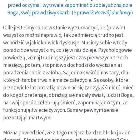
przed oczyma i wytrwale zapominać o sobie, aż znajdzie
Boga, swój prawdziwy skarb. (Sprawdź:
Rozwój duchowy
)
O ile jesteśmy sobie w stanie wytłumaczyć, że (prawie)
wszystko można naprawić, tak ze śmiercią trudno jest
wchodzić w jakiekolwiek dyskusje. Musimy sobie wtedy
poradzić ze wszystkim, co się w nas dzieje. Psychologowie
powiedzą, że najtrudniejszy jest czas pierwszych trzech
miesięcy, potem, stopniowo dochodzi do wyciszenia i
poradzenia sobie z żałobą. Są jednak wśród nas tacy, dla
których żałoba trwa niemalże całe życie. Są osoby, które
przez wiele lat potrafią obwiniać się za czyjąś śmierć, mieć
do kogoś pretensje, obrażają się na cały świat, ludzi i Boga,
na swój sposób celebrują śmierć, zapominając o tym, że
funkcjonują świecie żywych. Sami w pewnym sensie
pozostając martwymi.
Można powiedzieć, że z tego miejsca bardzo blisko już do