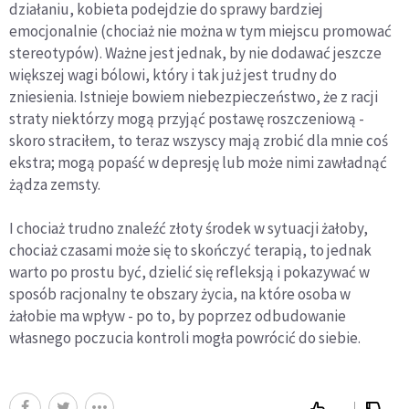
działaniu, kobieta podejdzie do sprawy bardziej
emocjonalnie (chociaż nie można w tym miejscu promować
stereotypów). Ważne jest jednak, by nie dodawać jeszcze
większej wagi bólowi, który i tak już jest trudny do
zniesienia. Istnieje bowiem niebezpieczeństwo, że z racji
straty niektórzy mogą przyjąć postawę roszczeniową -
skoro straciłem, to teraz wszyscy mają zrobić dla mnie coś
ekstra; mogą popaść w depresję lub może nimi zawładnąć
żądza zemsty.
I chociaż trudno znaleźć złoty środek w sytuacji żałoby,
chociaż czasami może się to skończyć terapią, to jednak
warto po prostu być, dzielić się refleksją i pokazywać w
sposób racjonalny te obszary życia, na które osoba w
żałobie ma wpływ - po to, by poprzez odbudowanie
własnego poczucia kontroli mogła powrócić do siebie.