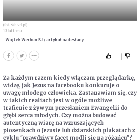
(fot. skb.vel.pl)
13 lat temu
Wojtek Werhun SJ / artykuł nadesłany
Za każdym razem kiedy włączam przeglądarkę,
widzę, jak Jezus na facebooku konkuruje o
uwagę młodego człowieka. Zastanawiam się, czy
w takich realiach jest w ogóle możliwe
trafienie z żywym przesłaniem Ewangelii do
głębi serca młodych. Czy można budować
autentyczną wiarę na wzruszających
piosenkach o Jezusie lub dziarskich plakatach z
cyklu "prawdziwy facet modli się na różańcu"?