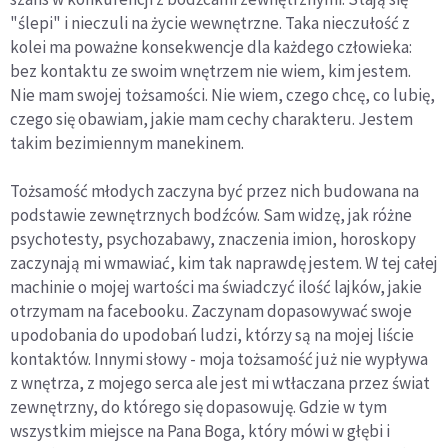
"ślepi" i nieczuli na życie wewnętrzne. Taka nieczułość z
kolei ma poważne konsekwencje dla każdego człowieka:
bez kontaktu ze swoim wnętrzem nie wiem, kim jestem.
Nie mam swojej tożsamości. Nie wiem, czego chcę, co lubię,
czego się obawiam, jakie mam cechy charakteru. Jestem
takim bezimiennym manekinem.
Tożsamość młodych zaczyna być przez nich budowana na
podstawie zewnętrznych bodźców. Sam widzę, jak różne
psychotesty, psychozabawy, znaczenia imion, horoskopy
zaczynają mi wmawiać, kim tak naprawdę jestem. W tej całej
machinie o mojej wartości ma świadczyć ilość lajków, jakie
otrzymam na facebooku. Zaczynam dopasowywać swoje
upodobania do upodobań ludzi, którzy są na mojej liście
kontaktów. Innymi słowy - moja tożsamość już nie wypływa
z wnętrza, z mojego serca ale jest mi wtłaczana przez świat
zewnętrzny, do którego się dopasowuję. Gdzie w tym
wszystkim miejsce na Pana Boga, który mówi w głębi i