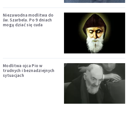
Niezawodna modlitwa do
św. Szarbela. Po 9 dniach
mogą dziać się cuda
Modlitwa ojca Pio w
trudnych i beznadziejnych
sytuacjach