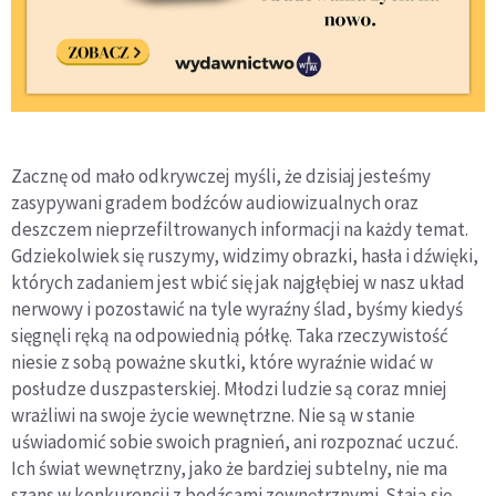
Zacznę od mało odkrywczej myśli, że dzisiaj jesteśmy
zasypywani gradem bodźców audiowizualnych oraz
deszczem nieprzefiltrowanych informacji na każdy temat.
Gdziekolwiek się ruszymy, widzimy obrazki, hasła i dźwięki,
których zadaniem jest wbić się jak najgłębiej w nasz układ
nerwowy i pozostawić na tyle wyraźny ślad, byśmy kiedyś
sięgnęli ręką na odpowiednią półkę. Taka rzeczywistość
niesie z sobą poważne skutki, które wyraźnie widać w
posłudze duszpasterskiej. Młodzi ludzie są coraz mniej
wrażliwi na swoje życie wewnętrzne. Nie są w stanie
uświadomić sobie swoich pragnień, ani rozpoznać uczuć.
Ich świat wewnętrzny, jako że bardziej subtelny, nie ma
szans w konkurencji z bodźcami zewnętrznymi. Stają się