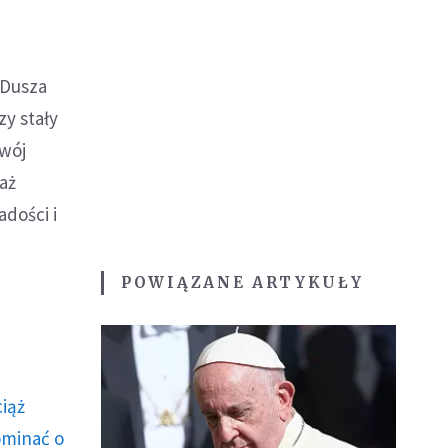
 Dusza
zy stały
twój
aż
dości i
POWIĄZANE ARTYKUŁY
ciąż
ominać o