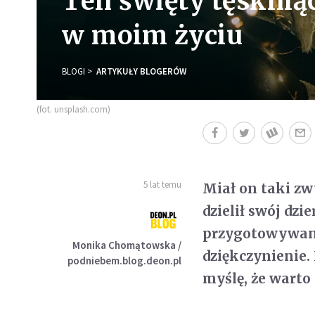
Ten święty tęsknią
w moim życiu
BLOGI
ARTYKUŁY BLOGERÓW
(fot. unsplash.com)
5 lat temu
Miał on taki zw
dzielił swój dz
przygotowywani
Monika Chomątowska /
dziękczynienie.
podniebem.blog.deon.pl
myślę, że warto