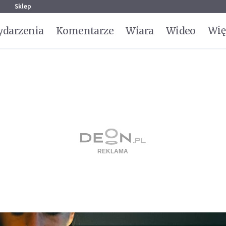
g
Sklep
Wię
darzenia
Komentarze
Wiara
Wideo