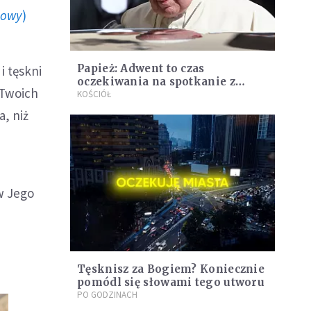
howy
)
Papież: Adwent to czas
i tęskni
oczekiwania na spotkanie z
 Twoich
Jezusem
KOŚCIÓŁ
a, niż
w Jego
Tęsknisz za Bogiem? Koniecznie
pomódl się słowami tego utworu
PO GODZINACH