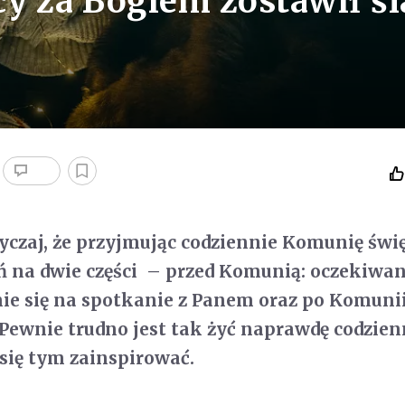
cy za Bogiem zostawił śl
yczaj, że przyjmując codziennie Komunię świę
ień na dwie części – przed Komunią: oczekiwan
e się na spotkanie z Panem oraz po Komuni
 Pewnie trudno jest tak żyć naprawdę codzienn
 się tym zainspirować.