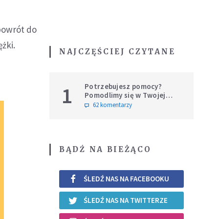
powrót do
żki.
NAJCZĘŚCIEJ CZYTANE
Potrzebujesz pomocy?
1
Pomodlimy się w Twojej
intencji
62 komentarzy
BĄDŹ NA BIEŻĄCO
ŚLEDŹ NAS NA FACEBOOKU
ŚLEDŹ NAS NA TWITTERZE