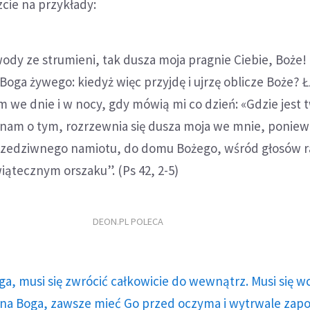
zcie na przykłady:
wody ze strumieni, tak dusza moja pragnie Ciebie, Boże!
Boga żywego: kiedyż więc przyjdę i ujrzę oblicze Boże? Ł
m we dnie i w nocy, gdy mówią mi co dzień: «Gdzie jest 
am o tym, rozrzewnia się dusza moja we mnie, poniew
edziwnego namiotu, do domu Bożego, wśród głosów ra
iątecznym orszaku”. (Ps 42, 2-5)
DEON.PL POLECA
ga, musi się zwrócić całkowicie do wewnątrz. Musi się w
a Boga, zawsze mieć Go przed oczyma i wytrwale zap