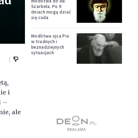
ad
modlitwa do św.
Szarbela. Po 9
dniach mogą dziać
się cuda
Modlitwa ojca Pio
w trudnych i
beznadziejnych
sytuacjach
tą,
ie i
i –
ie, ale