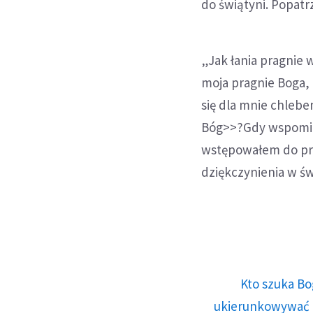
do świątyni. Popatr
„Jak łania pragnie 
moja pragnie Boga, 
się dla mnie chlebe
Bóg>>?Gdy wspomin
wstępowałem do prz
dziękczynienia w św
Kto szuka Bo
ukierunkowywać n