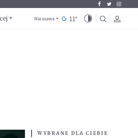
11
°
cej
Warszawa
WYBRANE DLA CIEBIE