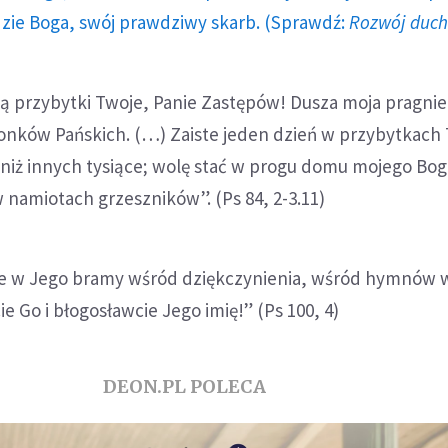
dzie Boga, swój prawdziwy skarb. (Sprawdź:
Rozwój duc
są przybytki Twoje, Panie Zastępów! Dusza moja pragnie 
onków Pańskich. (…) Zaiste jeden dzień w przybytkach
t niż innych tysiące; wolę stać w progu domu mojego Bog
 namiotach grzeszników”. (Ps 84, 2-3.11)
e w Jego bramy wśród dziękczynienia, wśród hymnów 
e Go i błogosławcie Jego imię!” (Ps 100, 4)
DEON.PL POLECA