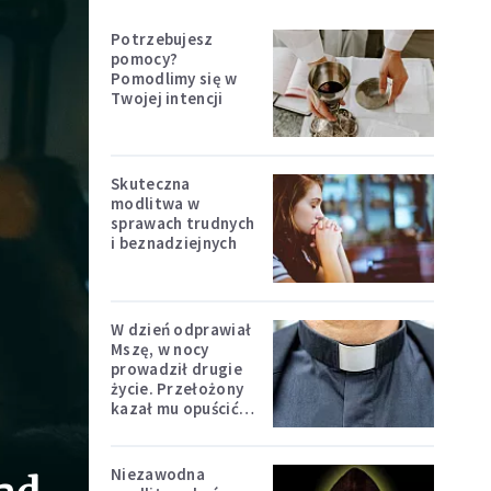
Potrzebujesz
pomocy?
Pomodlimy się w
Twojej intencji
Skuteczna
modlitwa w
sprawach trudnych
i beznadziejnych
W dzień odprawiał
Mszę, w nocy
prowadził drugie
życie. Przełożony
kazał mu opuścić
zakon
Niezawodna