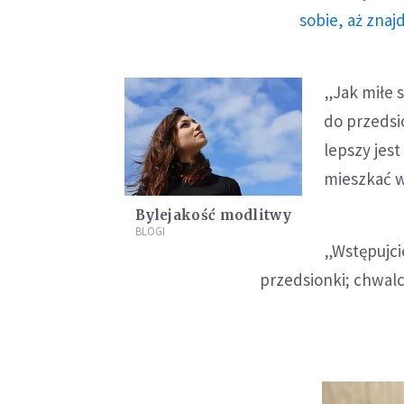
sobie, aż znaj
„Jak miłe 
do przedsi
lepszy jes
mieszkać w
Bylejakość modlitwy
BLOGI
„Wstępujci
przedsionki; chwalci