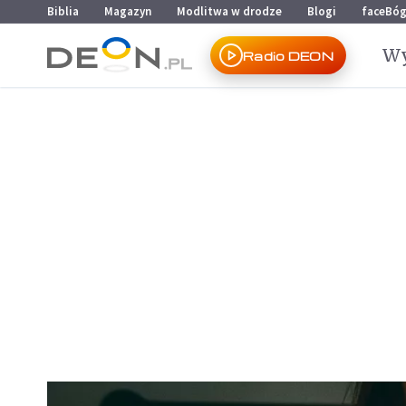
Przejdź do menu głównego
Przejdź do treści
Biblia
Magazyn
Modlitwa w drodze
Blogi
faceBó
Wy
Radio DEON