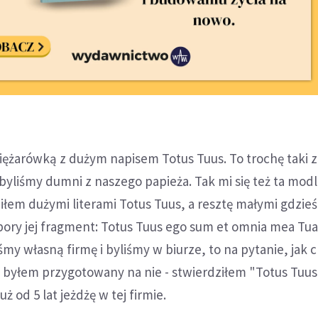
ciężarówką z dużym napisem Totus Tuus. To trochę taki 
byliśmy dumni z naszego papieża. Tak mi się też ta mod
iłem dużymi literami Totus Tuus, a resztę małymi gdzie
ory jej fragment: Totus Tuus ego sum et omnia mea Tua 
śmy własną firmę i byliśmy w biurze, to na pytanie, jak 
e byłem przygotowany na nie - stwierdziłem "Totus Tuus
już od 5 lat jeżdżę w tej firmie.