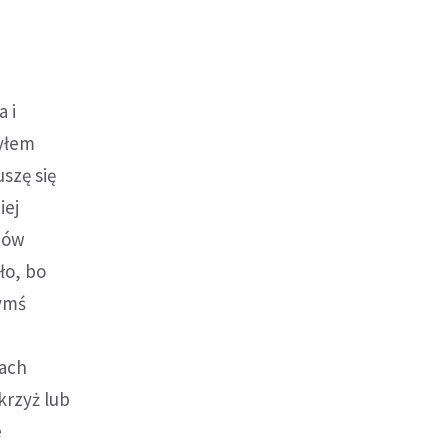
a i
żyłem
szę się
iej
stów
ło, bo
zymś
nach
krzyż lub
e