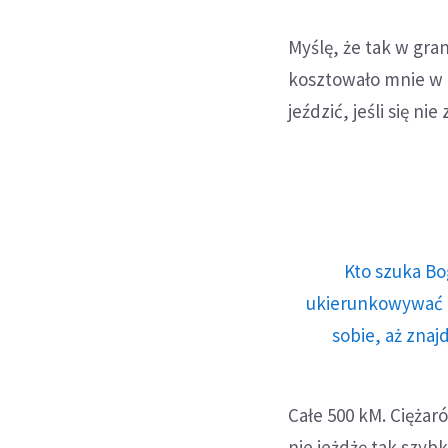
Myślę, że tak w gran
kosztowało mnie w t
jeździć, jeśli się nie
Kto szuka Bo
ukierunkowywać n
sobie, aż znaj
Całe 500 kM. Ciężar
nie jeżdżę tak szybk