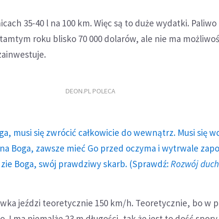
icach 35-40 l na 100 km. Więc są to duże wydatki. Paliwo
amtym roku blisko 70 000 dolarów, ale nie ma możliwoś
 zainwestuje.
DEON.PL POLECA
ga, musi się zwrócić całkowicie do wewnątrz. Musi się w
a Boga, zawsze mieć Go przed oczyma i wytrwale zap
dzie Boga, swój prawdziwy skarb. (Sprawdź:
Rozwój duc
ówka jeździ teoretycznie 150 km/h. Teoretycznie, bo w 
o. I ma niemalże 23 m długości, tak że jest to dość spory