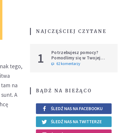
NAJCZĘŚCIEJ CZYTANE
Potrzebujesz pomocy?
1
Pomodlimy się w Twojej
intencji
62 komentarzy
znak tego,
litwa
ś tam na
BĄDŹ NA BIEŻĄCO
sunt. A
chcę
ŚLEDŹ NAS NA FACEBOOKU
ŚLEDŹ NAS NA TWITTERZE