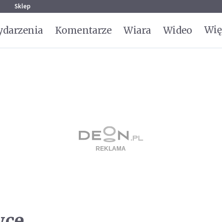
g
Sklep
Wię
darzenia
Komentarze
Wiara
Wideo
wce