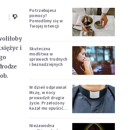
Potrzebujesz
pomocy?
Pomodlimy się w
Twojej intencji
woliłoby
siężyc i
Skuteczna
modlitwa w
ego
sprawach trudnych
i beznadziejnych
drodze
ob.
W dzień odprawiał
Mszę, w nocy
prowadził drugie
życie. Przełożony
kazał mu opuścić
zakon
Niezawodna