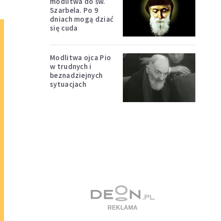
modlitwa do św.
Szarbela. Po 9
dniach mogą dziać
się cuda
Modlitwa ojca Pio
w trudnych i
beznadziejnych
sytuacjach