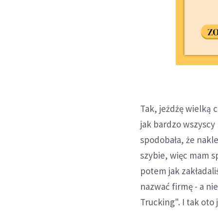
Tak, jeżdżę wielką 
jak bardzo wszyscy 
spodobała, że nakle
szybie, więc mam sp
potem jak zakładali
nazwać firmę - a ni
Trucking". I tak oto 