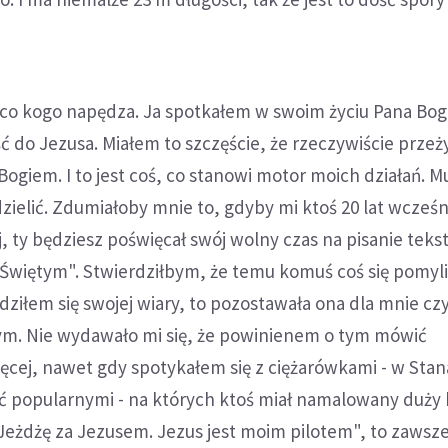
y, co kogo napędza. Ja spotkałem w swoim życiu Pana Bog
 do Jezusa. Miałem to szczęście, że rzeczywiście prze
ogiem. I to jest coś, co stanowi motor moich działań. Mu
zielić. Zdumiałoby mnie to, gdyby mi ktoś 20 lat wcześn
j, ty będziesz poświęcał swój wolny czas na pisanie tek
e Świętym". Stwierdziłbym, że temu komuś coś się pomyli
dziłem się swojej wiary, to pozostawała ona dla mnie c
m. Nie wydawało mi się, że powinienem o tym mówić
ęcej, nawet gdy spotykałem się z ciężarówkami - w Sta
 popularnymi - na których ktoś miał namalowany duży 
Jeżdżę za Jezusem. Jezus jest moim pilotem", to zawsz