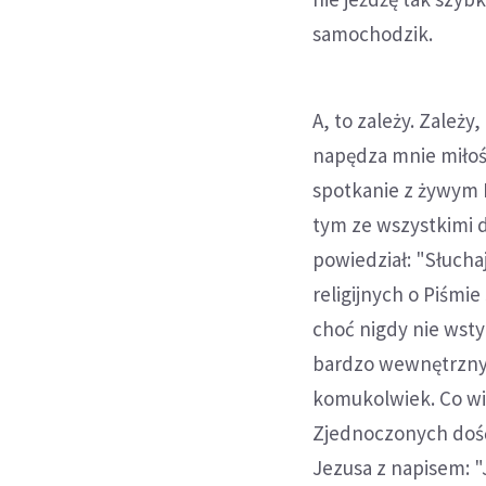
samochodzik.
A, to zależy. Zależ
napędza mnie miłość
spotkanie z żywym B
tym ze wszystkimi d
powiedział: "Słucha
religijnych o Piśmi
choć nigdy nie wsty
bardzo wewnętrzny
komukolwiek. Co wi
Zjednoczonych dość
Jezusa z napisem: "