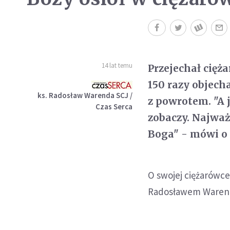
14 lat temu
Przejechał cięż
150 razy objech
ks. Radosław Warenda SCJ /
z powrotem. "A j
Czas Serca
zobaczy. Najważ
Boga" - mówi o s
O swojej ciężarówce
Radosławem Waren