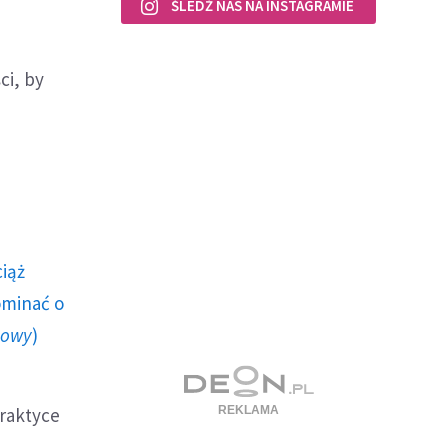
ŚLEDŹ NAS NA INSTAGRAMIE
ci, by
ciąż
ominać o
howy
)
praktyce