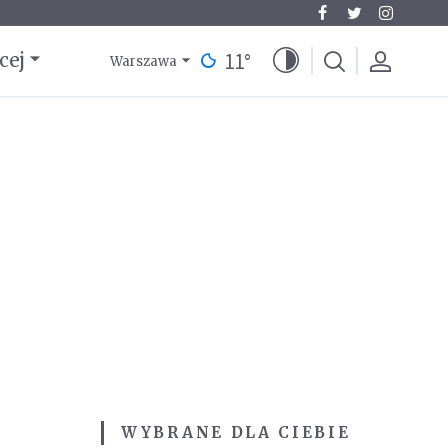
11
°
cej
Warszawa
WYBRANE DLA CIEBIE