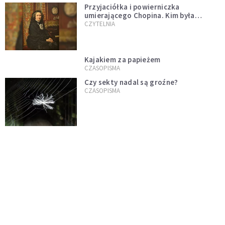
Przyjaciółka i powierniczka
umierającego Chopina. Kim była
Marcelina Czartoryska?
CZYTELNIA
Kajakiem za papieżem
CZASOPISMA
Czy sekty nadal są groźne?
CZASOPISMA