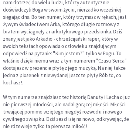
nam dotrzeć do wielu ludzi, którzy autentycznie
doświadczyli Boga w swoim życiu, nierzadko wcześniej
sięgając dna. Bo ten numer, który trzymasz w rękach, jest
żywym świadectwem Arka, którego długie rozmowy z
bratem wyciągnęły z narkotykowego przedsionka. Dziś
znany jest jako Arkadio - chrześcijański raper, który w
swoich tekstach opowiada o człowieku znajdującym
odpowiedź na pytanie: "Kim jestem?" tylko w Bogu. To
właśnie dzięki niemu wraz z tym numerem "Czasu Serca"
dostajesz w prezencie płytę z jego muzyką. Na niej także
jedna z piosenek z niewydanej jeszcze płyty Rób to, co
kochasz!.
W tym numerze znajdziesz też historię Danuty i Lecha o już
nie pierwszej młodości, ale nadal gorącej miłości. Miłości
trwającej pomimo wziętego niegdyś rozwodu i nowego
cywilnego związku. Dziś zeszli się na nowo, odkrywając, że
nie rdzewieje tylko ta pierwsza miłość!