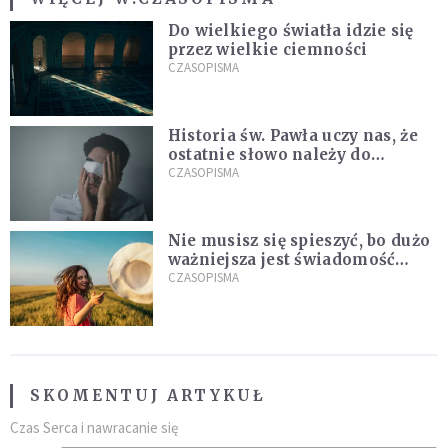
Do wielkiego światła idzie się
przez wielkie ciemności
CZASOPISMA
Historia św. Pawła uczy nas, że
ostatnie słowo należy do
światła, a nie do ciemności
CZASOPISMA
Nie musisz się spieszyć, bo dużo
ważniejsza jest świadomość
kierunku
CZASOPISMA
SKOMENTUJ ARTYKUŁ
Czas Serca i nawracanie się