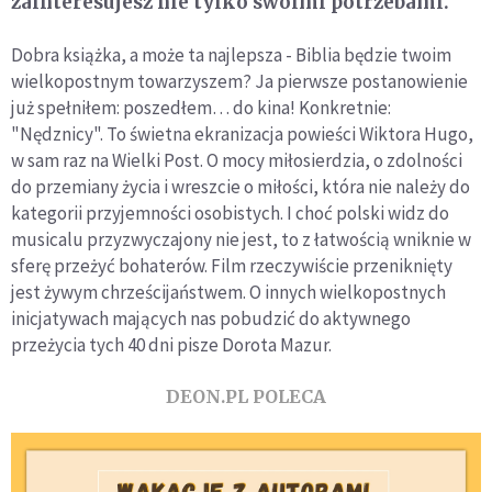
zainteresujesz nie tylko swoimi potrzebami.
Dobra książka, a może ta najlepsza - Biblia będzie twoim
wielkopostnym towarzyszem? Ja pierwsze postanowienie
już spełniłem: poszedłem… do kina! Konkretnie:
"Nędznicy". To świetna ekranizacja powieści Wiktora Hugo,
w sam raz na Wielki Post. O mocy miłosierdzia, o zdolności
do przemiany życia i wreszcie o miłości, która nie należy do
kategorii przyjemności osobistych. I choć polski widz do
musicalu przyzwyczajony nie jest, to z łatwością wniknie w
sferę przeżyć bohaterów. Film rzeczywiście przeniknięty
jest żywym chrześcijaństwem. O innych wielkopostnych
inicjatywach mających nas pobudzić do aktywnego
przeżycia tych 40 dni pisze Dorota Mazur.
DEON.PL POLECA