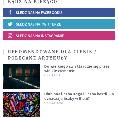
BĄDŹ NA BIEŻĄCO
ŚLEDŹ NAS NA FACEBOOKU
ŚLEDŹ NAS NA TWITTERZE
ŚLEDŹ NAS NA INSTAGRAMIE
REKOMENDOWANE DLA CIEBIE /
POLECANE ARTYKUŁY
Do wielkiego światła idzie się przez
wielkie ciemności
CZYTELNIA
Ulubiona liczba Boga i liczba bestii. Co
oznaczają liczby w Biblii?
CZASOPISMA