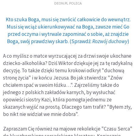
DEON.PL POLECA
Kto szuka Boga, musi się zwrócić całkowicie do wewnątrz.
Musi się wciąż ukierunkowywać na Boga, zawsze mieć Go
przed oczyma i wytrwale zapominać o sobie, aż znajdzie
Boga, swój prawdziwy skarb. (Sprawdź:
Rozwój duchowy
)
A co myślisz o matce wyrzucającej za drzwi swoje ukochane
dziecko-alkoholika? Dziś Wiktor dziękuje jej za tę radykalną
decyzję. To także dzięki temu krokowi odkrył "duchową
stronę życia" i w końcu Jezusa. Bo jak stwierdza: "Znów
chciałem spać w swoim łóżku…". Zajrzeliśmy także do
jednego z polskich zakładów karnych, by wysłuchać
opowieści siostry Kazi, która pomogła jednemu ze
skazanych wyjść na prostą. Dlaczego tam trafił? "Byłem zły,
bo nikt nie widział we mnie dobra".
Zapraszam Cię również na majowe rekolekcje "Czasu Serca"
do kluczborskiego sercańskiego klasztoru. Koniecznie