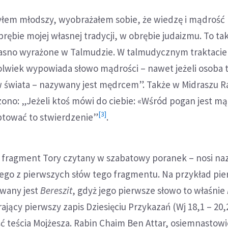
 byłem młodszy, wyobrażałem sobie, że wiedzę i mądroś
brębie mojej własnej tradycji, w obrębie judaizmu. To ta
 jasno wyrażone w Talmudzie. W talmudycznym traktacie
olwiek wypowiada słowo mądrości – nawet jeżeli osoba 
 świata – nazywany jest mędrcem”. Także w Midraszu R
ono: „Jeżeli ktoś mówi do ciebie: «Wśród pogan jest mą
[3]
tować to stwierdzenie”
.
li fragment Tory czytany w szabatowy poranek – nosi n
nego z pierwszych słów tego fragmentu. Na przykład pi
wany jest
Bereszit
, gdyż jego pierwsze słowo to właśnie
ający pierwszy zapis Dziesięciu Przykazań (Wj 18,1 – 20,
ć teścia Mojżesza. Rabin Chaim Ben Attar, osiemnastow