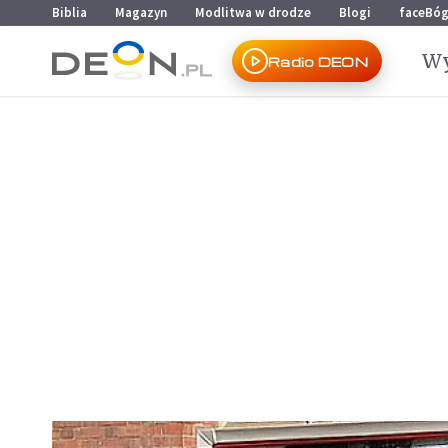
Przejdź do menu głównego
Przejdź do treści
Biblia
Magazyn
Modlitwa w drodze
Blogi
faceBó
Wy
Radio DEON