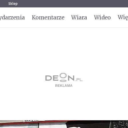
g
Sklep
Wię
darzenia
Komentarze
Wiara
Wideo