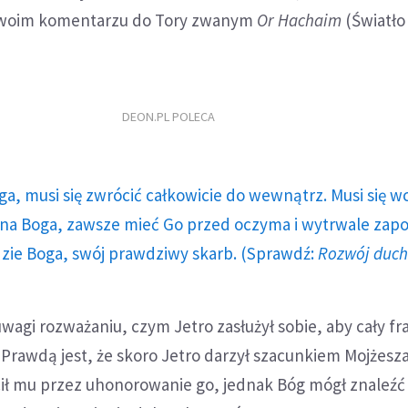
 swoim komentarzu do Tory zwanym
Or Hachaim
(Światło 
DEON.PL POLECA
ga, musi się zwrócić całkowicie do wewnątrz. Musi się w
a Boga, zawsze mieć Go przed oczyma i wytrwale zap
dzie Boga, swój prawdziwy skarb. (Sprawdź:
Rozwój duc
wagi rozważaniu, czym Jetro zasłużył sobie, aby cały f
. Prawdą jest, że skoro Jetro darzył szacunkiem Mojżesza
cił mu przez uhonorowanie go, jednak Bóg mógł znaleźć