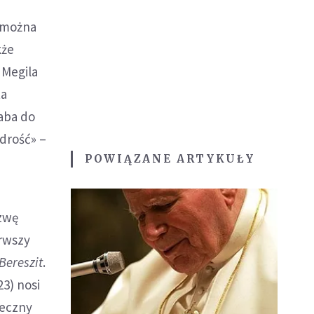
ć można
kże
 Megila
ta
aba do
drość» –
POWIĄZANE ARTYKUŁY
azwę
erwszy
Bereszit
.
23) nosi
ieczny