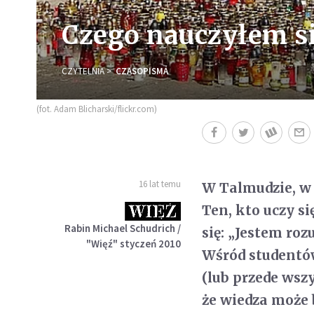
Czego nauczyłem si
CZYTELNIA
CZASOPISMA
(fot. Adam Blicharski/flickr.com)
16 lat temu
W Talmudzie, w 
Ten, kto uczy s
Rabin Michael Schudrich /
się: „Jestem roz
"Więź" styczeń 2010
Wśród studentów
(lub przede wsz
że wiedza może 