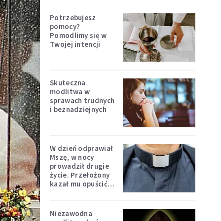
Potrzebujesz
pomocy?
Pomodlimy się w
Twojej intencji
Skuteczna
modlitwa w
sprawach trudnych
i beznadziejnych
W dzień odprawiał
Mszę, w nocy
prowadził drugie
życie. Przełożony
kazał mu opuścić
zakon
Niezawodna