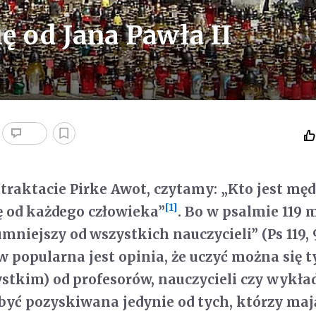
ę od Jana Pawła II
traktacie Pirke Awot, czytamy: „Kto jest mę
[1]
ię od każdego człowieka”
. Bo w psalmie 119
umniejszy od wszystkich nauczycieli” (Ps 119, 
 popularna jest opinia, że uczyć można się t
ystkim) od profesorów, nauczycieli czy wykł
być pozyskiwana jedynie od tych, którzy mają