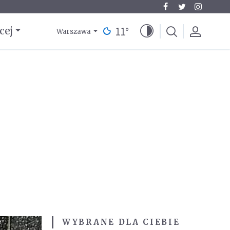
11
°
cej
Warszawa
WYBRANE DLA CIEBIE