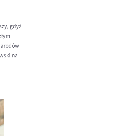
szy, gdyż
złym
 narodów
owski na