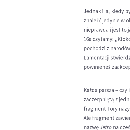
Jednak i ja, kiedy
znaleźć jedynie w o
nieprawda i jest to
16a czytamy: „Ktok
pochodzi z narodów
Lamentacji stwierdz
powinieneś zaakcep
Każda parsza – czy
zaczerpniętą z jed
fragment Tory nazy
Ale fragment zawier
nazwę
Jetro
na cześ