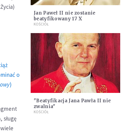
Życia)
Jan Paweł II nie zostanie
beatyfikowany 17 X
KOŚCIÓŁ
ciąż
ominać o
howy
)
"Beatyfikacja Jana Pawła II nie
zwalnia"
ragment
KOŚCIÓŁ
, sługę
 wiele