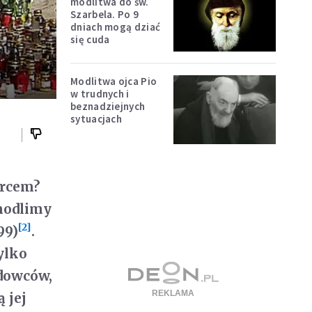
modlitwa do św.
Szarbela. Po 9
dniach mogą dziać
się cuda
Modlitwa ojca Pio
w trudnych i
beznadziejnych
sytuacjach
drcem?
 modlimy
[2]
99)
.
ylko
adowców,
 jej