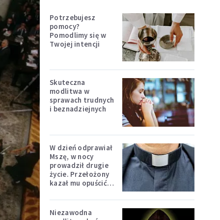
Potrzebujesz
pomocy?
Pomodlimy się w
Twojej intencji
Skuteczna
modlitwa w
sprawach trudnych
i beznadziejnych
W dzień odprawiał
Mszę, w nocy
prowadził drugie
życie. Przełożony
kazał mu opuścić
zakon
Niezawodna