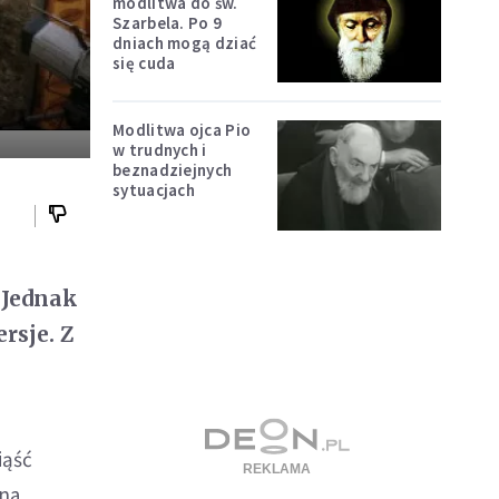
modlitwa do św.
Szarbela. Po 9
dniach mogą dziać
się cuda
Modlitwa ojca Pio
w trudnych i
beznadziejnych
sytuacjach
. Jednak
rsje. Z
iąść
 na