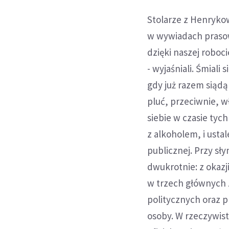
Stolarze z Henrykow
w wywiadach prasowy
dzięki naszej roboci
- wyjaśniali. Śmiali 
gdy już razem siądą
pluć, przeciwnie, w
siebie w czasie tych
z alkoholem, i ustal
publicznej. Przy s
dwukrotnie: z okaz
w trzech głównych z
politycznych oraz p
osoby. W rzeczywist