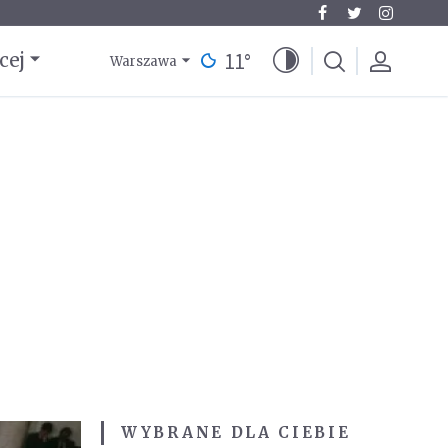
11
°
cej
Warszawa
WYBRANE DLA CIEBIE