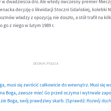
wy w dwadzieścia dni. Ale wtedy ówczesny premier Miecz
ienacka decyzję o likwidacji Stoczni Gdańskiej, kolebki 
rozmów władzy z opozycją nie doszło, a stół trafił na kil
 go z niego w lutym 1989 r.
DEON.PL POLECA
ga, musi się zwrócić całkowicie do wewnątrz. Musi się w
a Boga, zawsze mieć Go przed oczyma i wytrwale zap
dzie Boga, swój prawdziwy skarb. (Sprawdź:
Rozwój duc