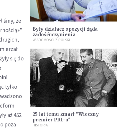
liśmy, że
Były działacz opozycji żąda
arnością»"
zadośćuczynienia
 drugich,
WIADOMOŚCI Z POLSKI
amierzał
yły się do
e
inii
c tylko
rowadzono
reform
ły aż 452
25 lat temu zmarł "Wieczny
premier PRL-u"
to poza
HISTORIA