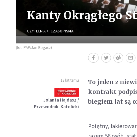
Kanty Okrągłego St
CZYTELNIA
CZASOPISMA
(fot. PAP/Jan Bogacz)
12 lat temu
To jeden z niewi
kontrakt podpis
Jolanta Hajdasz /
biegiem lat są o
Przewodniki Katolicki
Potężny, lakierowan
razem 56 osób, sta