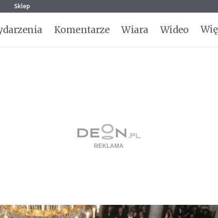
g
Sklep
Wię
darzenia
Komentarze
Wiara
Wideo