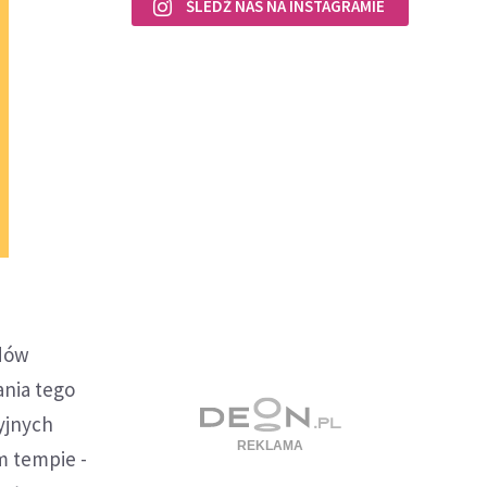
ŚLEDŹ NAS NA INSTAGRAMIE
adów
ania tego
yjnych
m tempie -