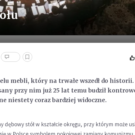
ołu
elu mebli, który na trwałe wszedł do historii
any przy nim już 25 lat temu budził kontrowe
ne niestety coraz bardziej widoczne.
y dębowy stół w kształcie okręgu, przy którym może us
ł się w Polsce symbolem pokojowej zamiany komunizmu