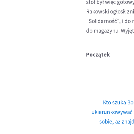
stół był więc goto
Rakowski ogłosił zn
"Solidarność", i do 
do magazynu. Wyjęto
Początek
Kto szuka Bo
ukierunkowywać n
sobie, aż znaj