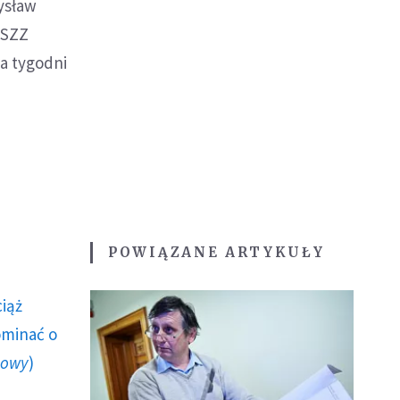
ysław
NSZZ
ka tygodni
POWIĄZANE ARTYKUŁY
ciąż
ominać o
howy
)