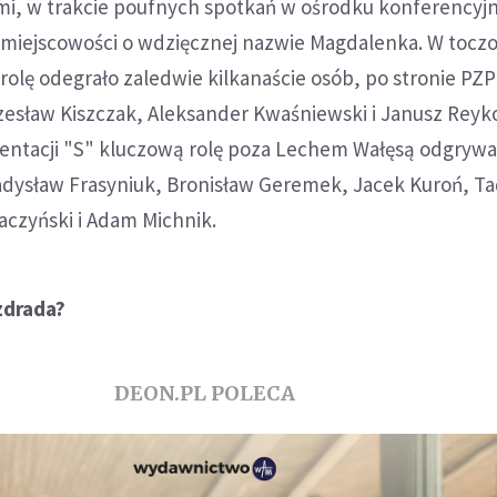
ami, w trakcie poufnych spotkań w ośrodku konferenc
miejscowości o wdzięcznej nazwie Magdalenka. W tocz
olę odegrało zaledwie kilkanaście osób, po stronie PZPR
zesław Kiszczak, Aleksander Kwaśniewski i Janusz Reyk
entacji "S" kluczową rolę poza Lechem Wałęsą odgrywal
adysław Frasyniuk, Bronisław Geremek, Jacek Kuroń, T
aczyński i Adam Michnik.
zdrada?
DEON.PL POLECA