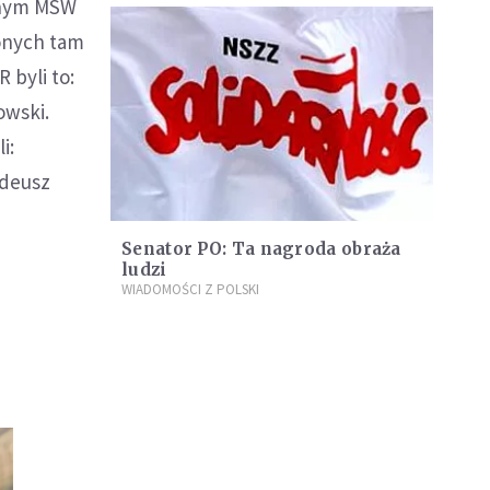
yjnym MSW
onych tam
 byli to:
owski.
i:
adeusz
Senator PO: Ta nagroda obraża
ludzi
WIADOMOŚCI Z POLSKI