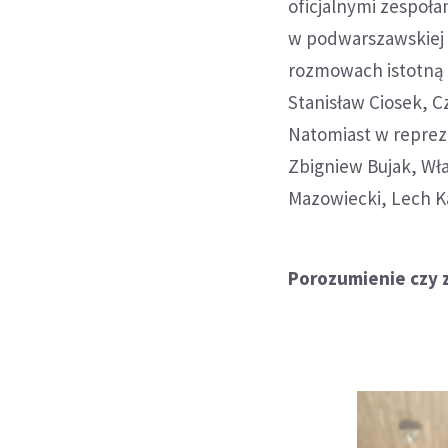
oficjalnymi zespoł
w podwarszawskiej 
rozmowach istotną r
Stanisław Ciosek, C
Natomiast w reprez
Zbigniew Bujak, Wł
Mazowiecki, Lech K
Porozumienie czy 