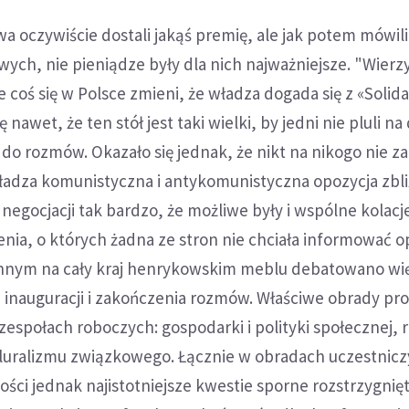
a oczywiście dostali jakąś premię, ale jak potem mówili
ch, nie pieniądze były dla nich najważniejsze. "Wierzy
e coś się w Polsce zmieni, że władza dogada się z «Solid
się nawet, że ten stół jest taki wielki, by jedni nie pluli na
 do rozmów. Okazało się jednak, że nikt na nikogo nie z
ładza komunistyczna i antykomunistyczna opozycja zbliż
 negocjacji tak bardzo, że możliwe były i wspólne kolacj
enia, o których żadna ze stron nie chciała informować op
łynnym na cały kraj henrykowskim meblu debatowano wię
ji inauguracji i zakończenia rozmów. Właściwe obrady p
espołach roboczych: gospodarki i polityki społecznej, 
luralizmu związkowego. Łącznie w obradach uczestniczy
ości jednak najistotniejsze kwestie sporne rozstrzygnię