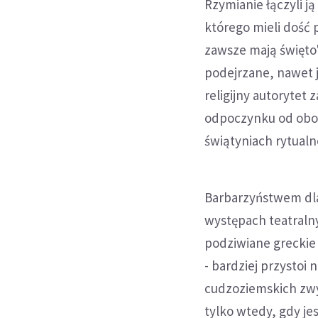
Rzymianie łączyli j
którego mieli dość 
zawsze mają święto"
podejrzane, nawet 
religijny autorytet
odpoczynku od obow
świątyniach rytual
Barbarzyństwem dla
występach teatraln
podziwiane greckie 
- bardziej przysto
cudzoziemskich zwyc
tylko wtedy, gdy je