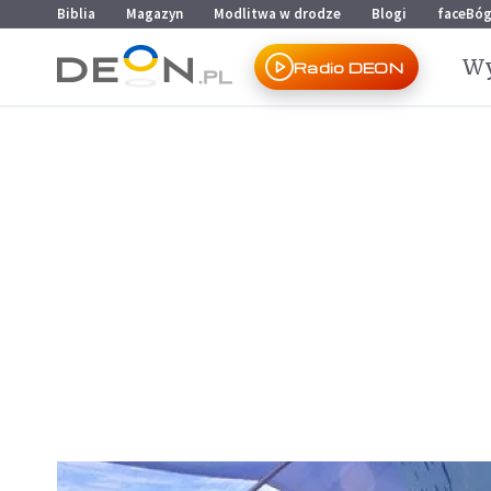
Przejdź do menu głównego
Przejdź do treści
Biblia
Magazyn
Modlitwa w drodze
Blogi
faceBó
Wy
Radio DEON