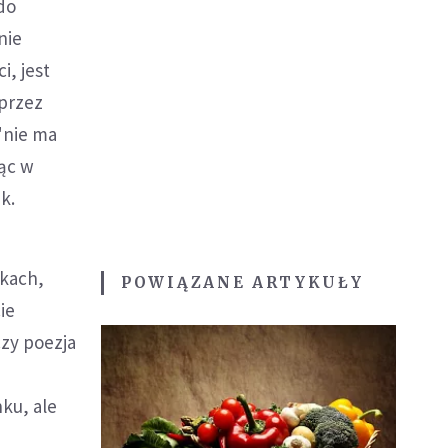
 do
nie
i, jest
 przez
"nie ma
jąc w
k.
skach,
POWIĄZANE ARTYKUŁY
ie
czy poezja
ku, ale