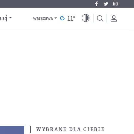
11
°
cej
Warszawa
WYBRANE DLA CIEBIE