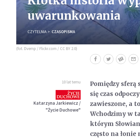
Krótka historia wy
uwarunkowania
CZYTELNIA
CZASOPISMA
(fot. Dvemp / Flickr.com / CC BY 2.0)
10 lat temu
Pomiędzy sferą 
się czas odpocz
Katarzyna Jarkiewicz /
zawieszone, a t
"Życie Duchowe"
Wchodzimy w ta
którym Słowiani
często na łonie