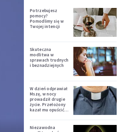
Potrzebujesz
pomocy?
Pomodlimy się w
Twojej intencji
Skuteczna
modlitwa w
sprawach trudnych
i beznadziejnych
W dzień odprawiał
Mszę, w nocy
prowadził drugie
życie. Przełożony
kazał mu opuścić
zakon
Niezawodna