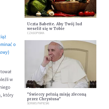
Uczta Babette. Aby Twój lud
weselił się w Tobie
CZASOPISMA
ciąż
ominać o
howy
)
ntował
leźli w
 niego
, który
"Świeccy pełnią misję zleconą
przez Chrystusa"
SERWIS PAPIESKI