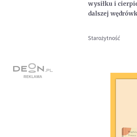
wysiłku i cierp
dalszej wędrówki
Starożytność