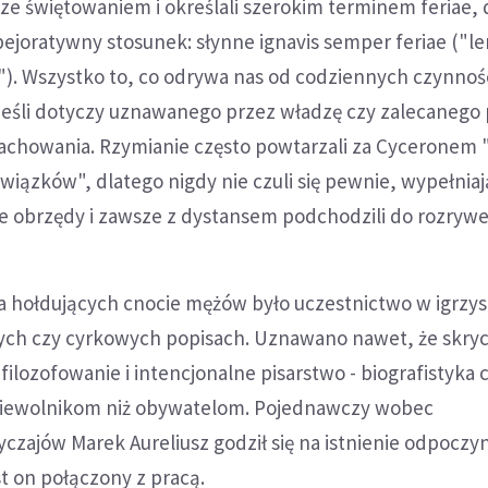
ą ze świętowaniem i określali szerokim terminem feriae,
pejoratywny stosunek: słynne ignavis semper feriae ("le
). Wszystko to, co odrywa nas od codziennych czynnośc
jeśli dotyczy uznawanego przez władzę czy zalecanego
 zachowania. Rzymianie często powtarzali za Cyceronem 
iązków", dlatego nigdy nie czuli się pewnie, wypełnia
ne obrzędy i zawsze z dystansem podchodzili do rozrywe
 hołdujących cnocie mężów było uczestnictwo w igrzy
ych czy cyrkowych popisach. Uznawano nawet, że skryc
filozofowanie i intencjonalne pisarstwo - biografistyka 
i niewolnikom niż obywatelom. Pojednawczy wobec
zajów Marek Aureliusz godził się na istnienie odpoczyn
st on połączony z pracą.