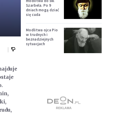
modlitwa do św.
Szarbela. Po 9
dniach mogą dziać
się cuda
Modlitwa ojca Pio
w trudnych i
beznadziejnych
sytuacjach
najduje
ostaje
o.
min,
ki,
rudu,