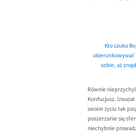
Kto szuka Bo
ukierunkowywać n
sobie, aż znaj
Równie nieprzychyl
Konfucjusz. Uważał 
swoim życiu tak pas
poszerzanie się sfe
niechybnie prowadzi