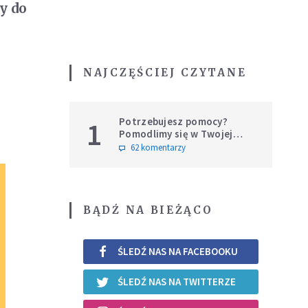
y do
NAJCZĘŚCIEJ CZYTANE
Potrzebujesz pomocy?
1
Pomodlimy się w Twojej
intencji
62 komentarzy
BĄDŹ NA BIEŻĄCO
ŚLEDŹ NAS NA FACEBOOKU
ŚLEDŹ NAS NA TWITTERZE