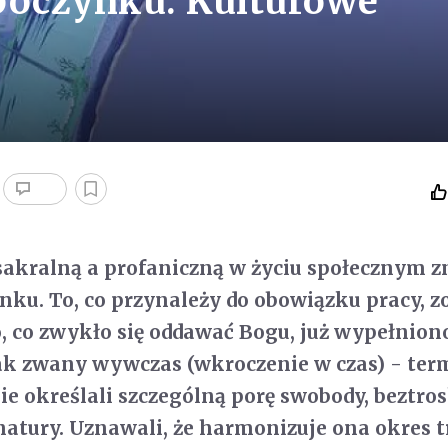
poczynku. Kulturowe
sakralną a profaniczną w życiu społecznym z
ynku. To, co przynależy do obowiązku pracy, z
o, co zwykło się oddawać Bogu, już wypełnion
k zwany wywczas (wkroczenie w czas) - ter
e określali szczególną porę swobody, beztros
 natury. Uznawali, że harmonizuje ona okres t