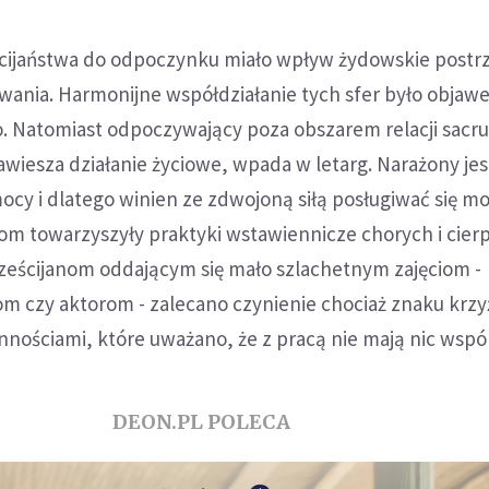
cijaństwa do odpoczynku miało wpływ żydowskie postr
owania. Harmonijne współdziałanie tych sfer było obja
 Natomiast odpoczywający poza obszarem relacji sacr
wiesza działanie życiowe, wpada w letarg. Narażony je
mocy i dlatego winien ze zdwojoną siłą posługiwać się mo
m towarzyszyły praktyki wstawiennicze chorych i cier
rześcijanom oddającym się mało szlachetnym zajęciom -
 czy aktorom - zalecano czynienie chociaż znaku krzy
ościami, które uważano, że z pracą nie mają nic wspó
DEON.PL POLECA