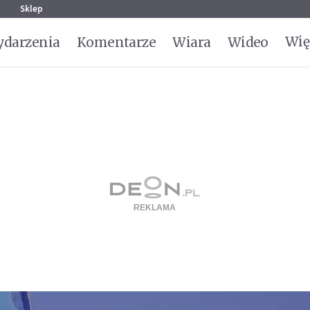
g
Sklep
Wię
darzenia
Komentarze
Wiara
Wideo