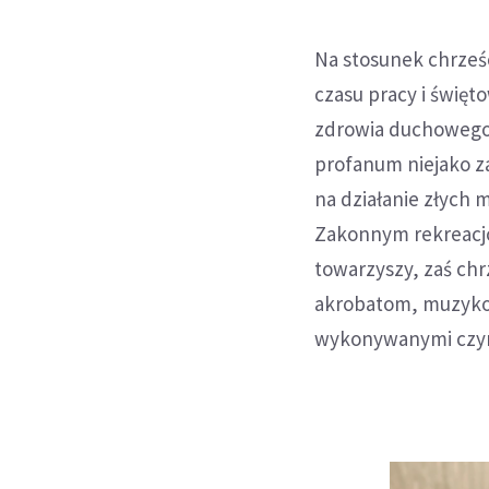
Na stosunek chrześ
czasu pracy i święt
zdrowia duchowego.
profanum niejako za
na działanie złych 
Zakonnym rekreacjo
towarzyszy, zaś ch
akrobatom, muzykom
wykonywanymi czynn