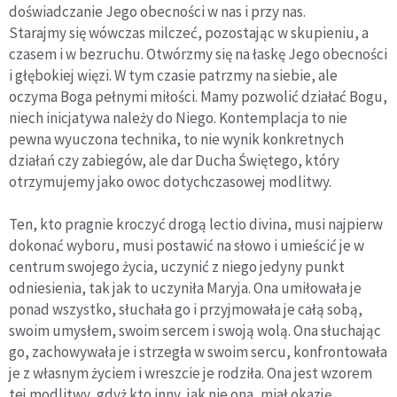
doświadczanie Jego obecności w nas i przy nas.
Starajmy się wówczas milczeć, pozostając w skupieniu, a
czasem i w bezruchu. Otwórzmy się na łaskę Jego obecności
i głębokiej więzi. W tym czasie patrzmy na siebie, ale
oczyma Boga pełnymi miłości. Mamy pozwolić działać Bogu,
niech inicjatywa należy do Niego. Kontemplacja to nie
pewna wyuczona technika, to nie wynik konkretnych
działań czy zabiegów, ale dar Ducha Świętego, który
otrzymujemy jako owoc dotychczasowej modlitwy.
Ten, kto pragnie kroczyć drogą lectio divina, musi najpierw
dokonać wyboru, musi postawić na słowo i umieścić je w
centrum swojego życia, uczynić z niego jedyny punkt
odniesienia, tak jak to uczyniła Maryja. Ona umiłowała je
ponad wszystko, słuchała go i przyjmowała je całą sobą,
swoim umysłem, swoim sercem i swoją wolą. Ona słuchając
go, zachowywała je i strzegła w swoim sercu, konfrontowała
je z własnym życiem i wreszcie je rodziła. Ona jest wzorem
tej modlitwy, gdyż kto inny, jak nie ona, miał okazję