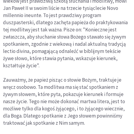
wieków jest prawdziwą szkołą słuchania i modlitwy, mówi
Jan Paweł II w swoim liście na trzecie tysiąclecie Novo
millennio ineunte. To jest prawdziwy program
duszpasterski, dlatego zachęta papieża do praktykowania
tej modlitwy jest tak ważna. Pisze on: "Konieczne jest
zwłaszcza, aby słuchanie słowa Bożego stawało się żywym
spotkaniem, zgodnie z wiekową i nadal aktualną tradycją
lectio divina, pomagającą odnaleźć w biblijnym tekście
żywe słowo, które stawia pytania, wskazuje kierunek,
kształtuje życie".
Zauważmy, że papież pisząc o słowie Bożym, traktuje je
wręcz osobowo. Ta modlitwa ma się stać spotkaniem z
żywym słowem, które pyta, pokazuje kierunek i formuje
nasze życie. Tego nie może dokonać martwa litera, jest to
możliwe tylko dla kogoś żyjącego, i to żyjącego wiecznie,
dla Boga. Dlatego spotkanie z Jego słowem powinniśmy
traktować jak spotkanie z Nim samym.