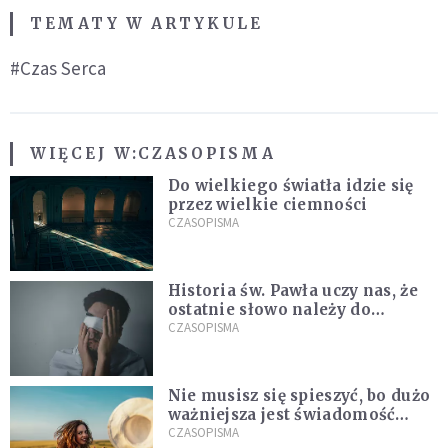
TEMATY W ARTYKULE
#Czas Serca
WIĘCEJ W:
CZASOPISMA
Do wielkiego światła idzie się
przez wielkie ciemności
CZASOPISMA
Historia św. Pawła uczy nas, że
ostatnie słowo należy do
światła, a nie do ciemności
CZASOPISMA
Nie musisz się spieszyć, bo dużo
ważniejsza jest świadomość
kierunku
CZASOPISMA