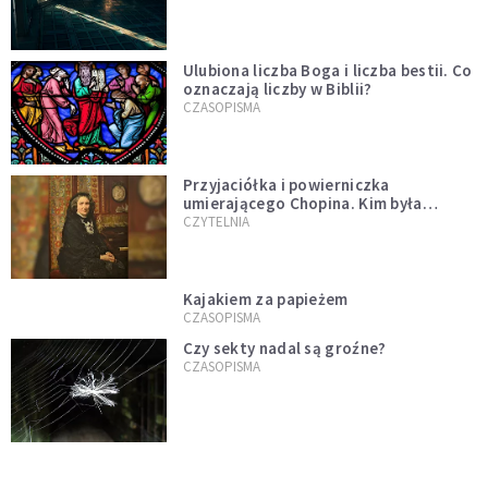
Ulubiona liczba Boga i liczba bestii. Co
oznaczają liczby w Biblii?
CZASOPISMA
Przyjaciółka i powierniczka
umierającego Chopina. Kim była
Marcelina Czartoryska?
CZYTELNIA
Kajakiem za papieżem
CZASOPISMA
Czy sekty nadal są groźne?
CZASOPISMA