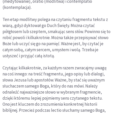
(medytowanie), oratio (modlitwa) i contemplatio
(kontemplacja).
Ten etap modlitwy polega na czytaniu fragmentu tekstu z
wiarą, gdyż dyktował go Duch Święty. Można czytać
półgłosem lub szeptem, smakując sens słów. Powinno się to
robić powoli i kilkakrotnie. Można także przepisywać słowo
Boże lub uczyć się go na pamięć. Ważne jest, by czytać je
całym sobą, całym sercem, umysłem i wolą. Trzeba je
usłyszeć i przyjąć całą istotą.
Czytając kilkakrotnie, za każdym razem zwracajmy uwagę
na coś innego: na treść fragmentu, jego opisy lub dialogi,
słowa Jezusa lub apostołów. Ważne, by stać się uważnym
słuchaczem samego Boga, który do nas mówi. Należy
odnaleźć najważniejsze słowo w wybranym fragmencie,
dzięki któremu lepiej pojmiemy sens czytanego tekstu.
Ono jest kluczem do zrozumienia konkretnej historii
biblijnej. Przecież podczas lectio słuchamy samego Boga,