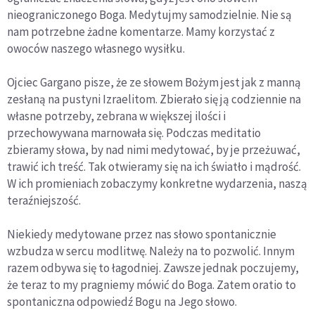
nieograniczonego Boga. Medytujmy samodzielnie. Nie są
nam potrzebne żadne komentarze. Mamy korzystać z
owoców naszego własnego wysiłku.
Ojciec Gargano pisze, że ze słowem Bożym jest jak z manną
zesłaną na pustyni Izraelitom. Zbierało się ją codziennie na
własne potrzeby, zebrana w większej ilości i
przechowywana marnowała się. Podczas meditatio
zbieramy słowa, by nad nimi medytować, by je przeżuwać,
trawić ich treść. Tak otwieramy się na ich światło i mądrość.
W ich promieniach zobaczymy konkretne wydarzenia, naszą
teraźniejszość.
Niekiedy medytowane przez nas słowo spontanicznie
wzbudza w sercu modlitwę. Należy na to pozwolić. Innym
razem odbywa się to łagodniej. Zawsze jednak poczujemy,
że teraz to my pragniemy mówić do Boga. Zatem oratio to
spontaniczna odpowiedź Bogu na Jego słowo.