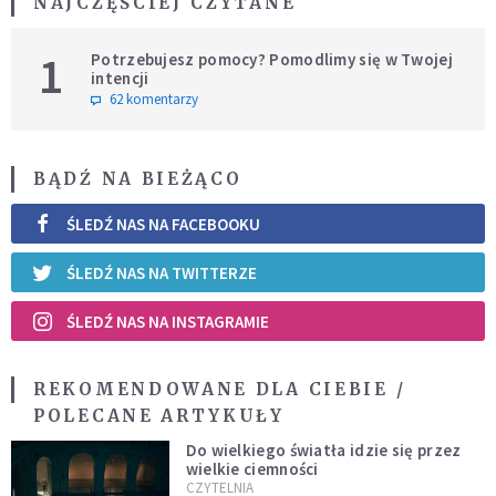
NAJCZĘŚCIEJ CZYTANE
1
Potrzebujesz pomocy? Pomodlimy się w Twojej
intencji
62 komentarzy
BĄDŹ NA BIEŻĄCO
ŚLEDŹ NAS NA FACEBOOKU
ŚLEDŹ NAS NA TWITTERZE
ŚLEDŹ NAS NA INSTAGRAMIE
REKOMENDOWANE DLA CIEBIE /
POLECANE ARTYKUŁY
Do wielkiego światła idzie się przez
wielkie ciemności
CZYTELNIA