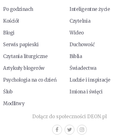
Po godzinach
Inteligentne życie
Kościół
Czytelnia
Blogi
Wideo
Serwis papieski
Duchowość
Czytania liturgiczne
Biblia
Artykuły blogerów
Świadectwa
Psychologia na co dzień
Ludzie i inspiracje
Ślub
Imiona i święci
Modlitwy
Dołącz do społeczności DEON.pl