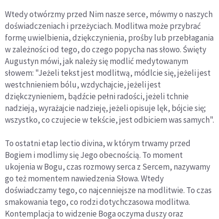
Wtedy otwórzmy przed Nim nasze serce, mówmy o naszych
doświadczeniach i przeżyciach. Modlitwa może przybrać
formę uwielbienia, dziękczynienia, prośby lub przebłagania
w zależności od tego, do czego popycha nas słowo. Święty
Augustyn mówi, jak należy się modlić medytowanym
słowem: "Jeżeli tekst jest modlitwą, módlcie się, jeżeli jest
westchnieniem bólu, wzdychajcie, jeżeli jest
dziękczynieniem, bądźcie pełni radości, jeżeli tchnie
nadzieją, wyrażajcie nadzieję, jeżeli opisuje lęk, bójcie się;
wszystko, co czujecie w tekście, jest odbiciem was samych".
To ostatni etap lectio divina, w którym trwamy przed
Bogiem i modlimy się Jego obecnością. To moment
ukojenia w Bogu, czas rozmowy serca z Sercem, nazywamy
go też momentem nawiedzenia Słowa. Wtedy
doświadczamy tego, co najcenniejsze na modlitwie. To czas
smakowania tego, co rodzi dotychczasowa modlitwa.
Kontemplacja to widzenie Boga oczyma duszy oraz