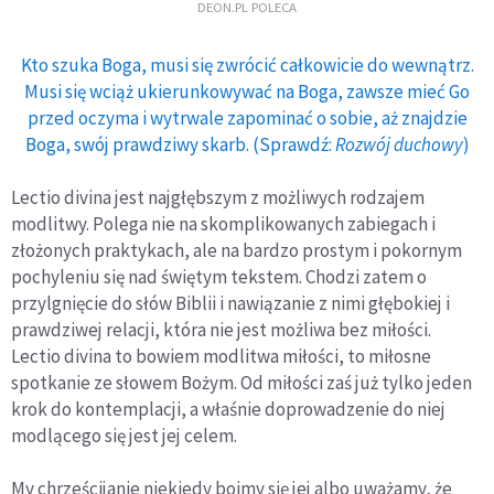
DEON.PL POLECA
Kto szuka Boga, musi się zwrócić całkowicie do wewnątrz.
Musi się wciąż ukierunkowywać na Boga, zawsze mieć Go
przed oczyma i wytrwale zapominać o sobie, aż znajdzie
Boga, swój prawdziwy skarb. (Sprawdź:
Rozwój duchowy
)
Lectio divina jest najgłębszym z możliwych rodzajem
modlitwy. Polega nie na skomplikowanych zabiegach i
złożonych praktykach, ale na bardzo prostym i pokornym
pochyleniu się nad świętym tekstem. Chodzi zatem o
przylgnięcie do słów Biblii i nawiązanie z nimi głębokiej i
prawdziwej relacji, która nie jest możliwa bez miłości.
Lectio divina to bowiem modlitwa miłości, to miłosne
spotkanie ze słowem Bożym. Od miłości zaś już tylko jeden
krok do kontemplacji, a właśnie doprowadzenie do niej
modlącego się jest jej celem.
My chrześcijanie niekiedy boimy się jej albo uważamy, że