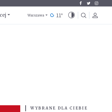
11
°
cej
Warszawa
WYBRANE DLA CIEBIE