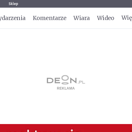
g
Sklep
Wię
darzenia
Komentarze
Wiara
Wideo