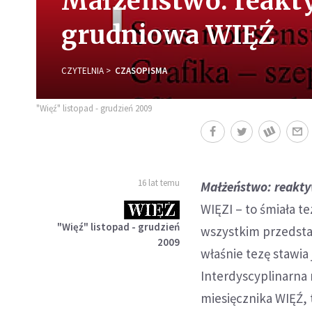
Małżeństwo: reakt
grudniowa WIĘŹ
CZYTELNIA
CZASOPISMA
"Więź" listopad - grudzień 2009
16 lat temu
Małżeństwo: reakt
WIĘZI – to śmiała t
"Więź" listopad - grudzień
wszystkim przedsta
2009
właśnie tezę stawi
Interdyscyplinarna 
miesięcznika WIĘŹ, 