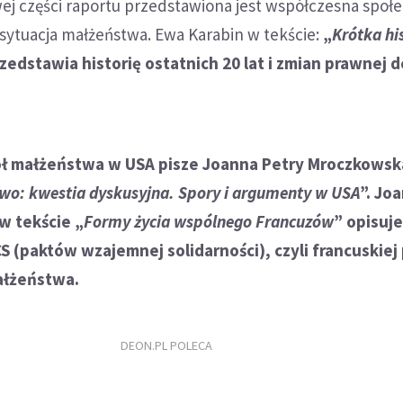
ej części raportu przedstawiona jest współczesna społ
sytuacja małżeństwa. Ewa Karabin w tekście:
„
Krótka hi
rzedstawia historię ostatnich 20 lat i zmian prawnej de
ł małżeństwa w USA pisze Joanna Petry Mroczkowsk
wo: kwestia dyskusyjna
. Spory i argumenty w USA
”. Jo
w tekście „
Formy życia wspólnego Francuzów
” opisuj
CS (paktów wzajemnej solidarności), czyli francuskiej
ałżeństwa.
DEON.PL POLECA