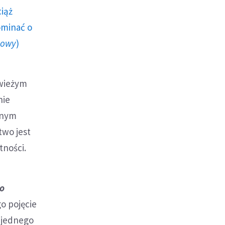
ciąż
ominać o
howy
)
świeżym
nie
wnym
two jest
tności.
do
go pojęcie
i jednego