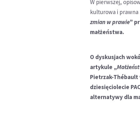
W pierwszej, opisow
kulturowa i prawna 
zmian w prawie
” p
małżeństwa.
O dyskusjach wokó
artykule „
Małżeńst
Pietrzak-Thébault 
dziesięciolecie PA
alternatywy dla m