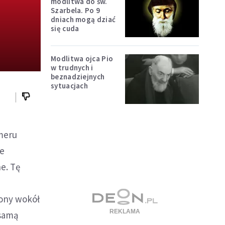
modlitwa do św.
Szarbela. Po 9
dniach mogą dziać
się cuda
Modlitwa ojca Pio
w trudnych i
beznadziejnych
sytuacjach
meru
de
e. Tę
ony wokół
 samą