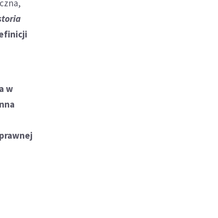
eczna,
storia
finicji
a w
anna
e
 prawnej