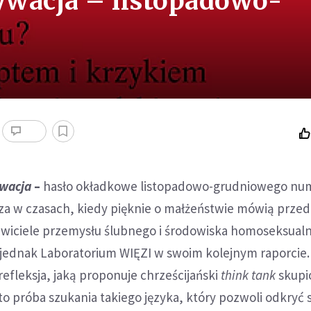
ywacja – listopadowo-
ywacja
–
hasło okładkowe listopadowo-grudniowego nu
eza w czasach, kiedy pięknie o małżeństwie mówią prze
wiciele przemysłu ślubnego i środowiska homoseksualn
a jednak Laboratorium WIĘZI w swoim kolejnym raporcie.
refleksja, jaką proponuje chrześcijański
think tank
skupi
to próba szukania takiego języka, który pozwoli odkryć