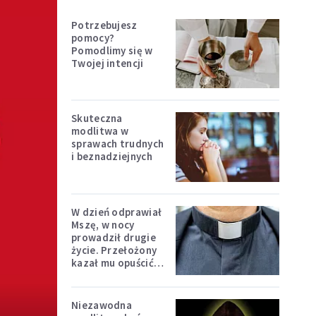
Potrzebujesz
pomocy?
Pomodlimy się w
Twojej intencji
Skuteczna
modlitwa w
sprawach trudnych
i beznadziejnych
W dzień odprawiał
Mszę, w nocy
prowadził drugie
życie. Przełożony
kazał mu opuścić
zakon
Niezawodna