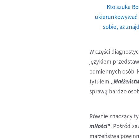
Kto szuka Bo
ukierunkowywać n
sobie, aż znaj
W części diagnosty
językiem przedstaw
odmiennych osób: 
tytułem „
Małżeństw
sprawą bardzo osobi
Równie znaczący ty
miłości
”
. Pośród za
małżeństwa powinno 