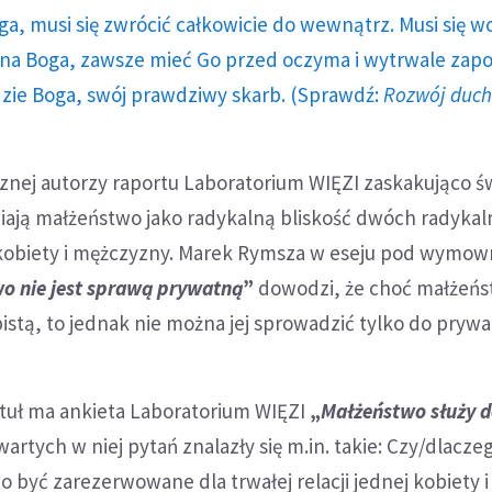
ga, musi się zwrócić całkowicie do wewnątrz. Musi się w
a Boga, zawsze mieć Go przed oczyma i wytrwale zap
dzie Boga, swój prawdziwy skarb. (Sprawdź:
Rozwój duc
cznej autorzy raportu Laboratorium WIĘZI zaskakująco 
iają małżeństwo jako radykalną bliskość dwóch radykal
kobiety i mężczyzny. Marek Rymsza w eseju pod wymo
o nie jest sprawą prywatną
”
dowodzi, że choć małżeńs
stą, to jednak nie można jej sprowadzić tylko do prywa
tuł ma ankieta Laboratorium WIĘZI
„
Małżeństwo służy 
wartych w niej pytań znalazły się m.in. takie: Czy/dlacze
być zarezerwowane dla trwałej relacji jednej kobiety 