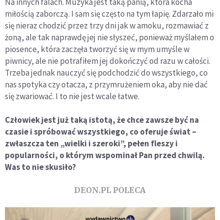
Na innych falach. Muzyka jest taką panią, która kocha
miłością zaborczą. I sam się często na tym łapię. Zdarzało mi
się nieraz chodzić przez trzy dni jak w amoku, rozmawiać z
żoną, ale tak naprawdę jej nie słyszeć, ponieważ myślałem o
piosence, która zaczęła tworzyć się w mym umyśle w
piwnicy, ale nie potrafiłem jej dokończyć od razu w całości.
Trzeba jednak nauczyć się podchodzić do wszystkiego, co
nas spotyka czy otacza, z przymrużeniem oka, aby nie dać
się zwariować. I to nie jest wcale łatwe.
Człowiek jest już taką istotą, że chce zawsze być na
czasie i spróbować wszystkiego, co oferuje świat –
zwłaszcza ten „wielki i szeroki”, pełen fleszy i
popularności, o którym wspominał Pan przed chwilą.
Was to nie skusiło?
DEON.PL POLECA