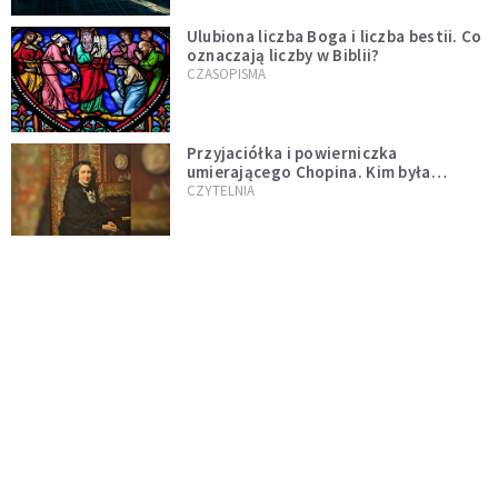
Ulubiona liczba Boga i liczba bestii. Co
oznaczają liczby w Biblii?
CZASOPISMA
Przyjaciółka i powierniczka
umierającego Chopina. Kim była
Marcelina Czartoryska?
CZYTELNIA
Kajakiem za papieżem
CZASOPISMA
Czy sekty nadal są groźne?
CZASOPISMA