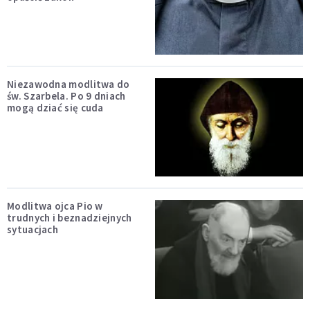
Niezawodna modlitwa do
św. Szarbela. Po 9 dniach
mogą dziać się cuda
Modlitwa ojca Pio w
trudnych i beznadziejnych
sytuacjach