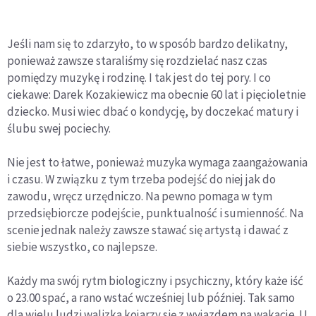
Jeśli nam się to zdarzyło, to w sposób bardzo delikatny,
ponieważ zawsze staraliśmy się rozdzielać nasz czas
pomiędzy muzykę i rodzinę. I tak jest do tej pory. I co
ciekawe: Darek Kozakiewicz ma obecnie 60 lat i pięcioletnie
dziecko. Musi wiec dbać o kondycję, by doczekać matury i
ślubu swej pociechy.
Nie jest to łatwe, ponieważ muzyka wymaga zaangażowania
i czasu. W związku z tym trzeba podejść do niej jak do
zawodu, wręcz urzędniczo. Na pewno pomaga w tym
przedsiębiorcze podejście, punktualność i sumienność. Na
scenie jednak należy zawsze stawać się artystą i dawać z
siebie wszystko, co najlepsze.
Każdy ma swój rytm biologiczny i psychiczny, który każe iść
o 23.00 spać, a rano wstać wcześniej lub później. Tak samo
dla wielu ludzi walizka kojarzy się z wyjazdem na wakacje. U