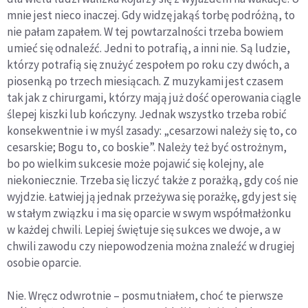
mnie jest nieco inaczej. Gdy widzę jakąś torbę podróżną, to
nie pałam zapałem. W tej powtarzalności trzeba bowiem
umieć się odnaleźć. Jedni to potrafią, a inni nie. Są ludzie,
którzy potrafią się znużyć zespołem po roku czy dwóch, a
piosenką po trzech miesiącach. Z muzykami jest czasem
tak jak z chirurgami, którzy mają już dość operowania ciągle
ślepej kiszki lub kończyny. Jednak wszystko trzeba robić
konsekwentnie i w myśl zasady: „cesarzowi należy się to, co
cesarskie; Bogu to, co boskie”. Należy też być ostrożnym,
bo po wielkim sukcesie może pojawić się kolejny, ale
niekoniecznie. Trzeba się liczyć także z porażką, gdy coś nie
wyjdzie. Łatwiej ją jednak przeżywa się porażkę, gdy jest się
w stałym związku i ma się oparcie w swym współmałżonku
w każdej chwili. Lepiej świętuje się sukces we dwoje, a w
chwili zawodu czy niepowodzenia można znaleźć w drugiej
osobie oparcie.
Nie. Wręcz odwrotnie – posmutniałem, choć te pierwsze