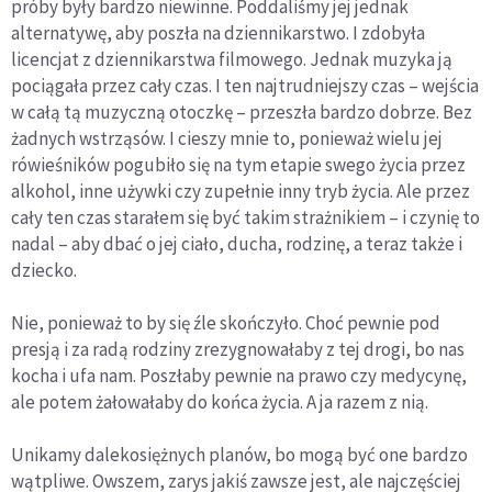
próby były bardzo niewinne. Poddaliśmy jej jednak
alternatywę, aby poszła na dziennikarstwo. I zdobyła
licencjat z dziennikarstwa filmowego. Jednak muzyka ją
pociągała przez cały czas. I ten najtrudniejszy czas – wejścia
w całą tą muzyczną otoczkę – przeszła bardzo dobrze. Bez
żadnych wstrząsów. I cieszy mnie to, ponieważ wielu jej
rówieśników pogubiło się na tym etapie swego życia przez
alkohol, inne używki czy zupełnie inny tryb życia. Ale przez
cały ten czas starałem się być takim strażnikiem – i czynię to
nadal – aby dbać o jej ciało, ducha, rodzinę, a teraz także i
dziecko.
Nie, ponieważ to by się źle skończyło. Choć pewnie pod
presją i za radą rodziny zrezygnowałaby z tej drogi, bo nas
kocha i ufa nam. Poszłaby pewnie na prawo czy medycynę,
ale potem żałowałaby do końca życia. A ja razem z nią.
Unikamy dalekosiężnych planów, bo mogą być one bardzo
wątpliwe. Owszem, zarys jakiś zawsze jest, ale najczęściej