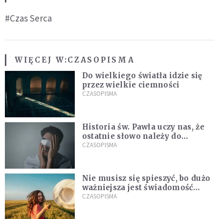
#Czas Serca
WIĘCEJ W:
CZASOPISMA
Do wielkiego światła idzie się
przez wielkie ciemności
CZASOPISMA
Historia św. Pawła uczy nas, że
ostatnie słowo należy do
światła, a nie do ciemności
CZASOPISMA
Nie musisz się spieszyć, bo dużo
ważniejsza jest świadomość
kierunku
CZASOPISMA