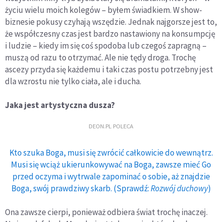
życiu wielu moich kolegów – byłem świadkiem. W show-
biznesie pokusy czyhają wszędzie. Jednak najgorsze jest to,
że współczesny czas jest bardzo nastawiony na konsumpcję
i ludzie – kiedy im się coś spodoba lub czegoś zapragną –
muszą od razu to otrzymać. Ale nie tędy droga. Trochę
ascezy przyda się każdemu i taki czas postu potrzebny jest
dla wzrostu nie tylko ciała, ale i ducha.
Jaka jest artystyczna dusza?
DEON.PL POLECA
Kto szuka Boga, musi się zwrócić całkowicie do wewnątrz.
Musi się wciąż ukierunkowywać na Boga, zawsze mieć Go
przed oczyma i wytrwale zapominać o sobie, aż znajdzie
Boga, swój prawdziwy skarb. (Sprawdź:
Rozwój duchowy
)
Ona zawsze cierpi, ponieważ odbiera świat trochę inaczej.