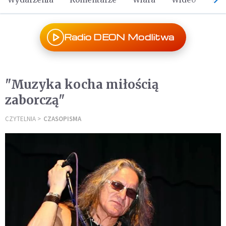
Radio DEON Modlitwa
"Muzyka kocha miłością
zaborczą"
CZYTELNIA
CZASOPISMA