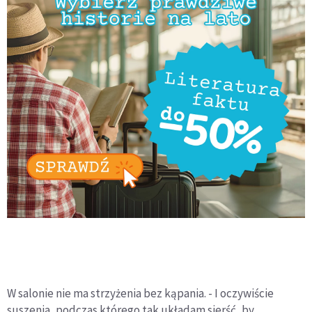
W salonie nie ma strzyżenia bez kąpania. - I oczywiście
suszenia, podczas którego tak układam sierść, by