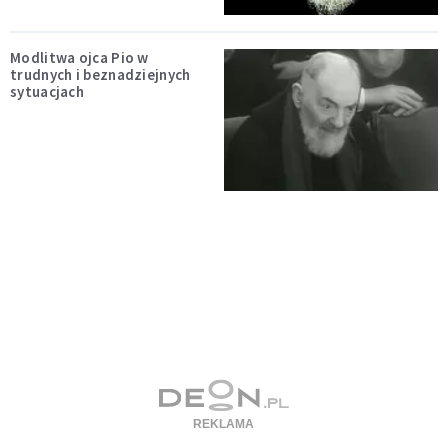
Modlitwa ojca Pio w
trudnych i beznadziejnych
sytuacjach