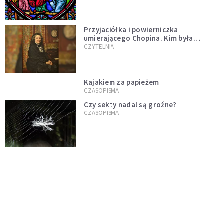
Przyjaciółka i powierniczka
umierającego Chopina. Kim była
Marcelina Czartoryska?
CZYTELNIA
Kajakiem za papieżem
CZASOPISMA
Czy sekty nadal są groźne?
CZASOPISMA