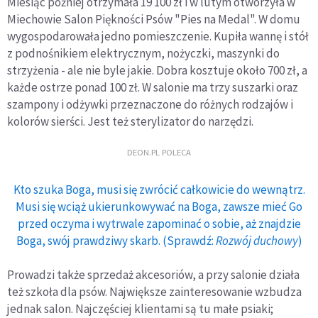
Miesiąc później otrzymała 19 100 zł i w lutym otworzyła w
Miechowie Salon Piękności Psów "Pies na Medal". W domu
wygospodarowała jedno pomieszczenie. Kupiła wannę i stół
z podnośnikiem elektrycznym, nożyczki, maszynki do
strzyżenia - ale nie byle jakie. Dobra kosztuje około 700 zł, a
każde ostrze ponad 100 zł. W salonie ma trzy suszarki oraz
szampony i odżywki przeznaczone do różnych rodzajów i
kolorów sierści. Jest też sterylizator do narzędzi.
DEON.PL POLECA
Kto szuka Boga, musi się zwrócić całkowicie do wewnątrz.
Musi się wciąż ukierunkowywać na Boga, zawsze mieć Go
przed oczyma i wytrwale zapominać o sobie, aż znajdzie
Boga, swój prawdziwy skarb. (Sprawdź:
Rozwój duchowy
)
Prowadzi także sprzedaż akcesoriów, a przy salonie działa
też szkoła dla psów. Największe zainteresowanie wzbudza
jednak salon. Najczęściej klientami są tu małe psiaki;