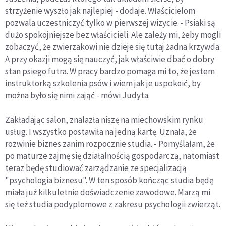
strzyżenie wyszło jak najlepiej - dodaje. Właścicielom
pozwala uczestniczyć tylko w pierwszej wizycie. - Psiaki są
dużo spokojniejsze bez właścicieli. Ale zależy mi, żeby mogli
zobaczyć, że zwierzakowi nie dzieje się tutaj żadna krzywda.
A przy okazji mogą się nauczyć, jak właściwie dbać o dobry
stan psiego futra. W pracy bardzo pomaga mi to, że jestem
instruktorką szkolenia psów i wiem jak je uspokoić, by
można było się nimi zająć - mówi Judyta.
Zakładając salon, znalazła niszę na miechowskim rynku
usług. I wszystko postawiła na jedną kartę. Uznała, że
rozwinie biznes zanim rozpocznie studia. - Pomyślałam, że
po maturze zajmę się działalnością gospodarczą, natomiast
teraz będę studiować zarządzanie ze specjalizacją
"psychologia biznesu". W ten sposób kończąc studia będę
miała już kilkuletnie doświadczenie zawodowe. Marzą mi
się też studia podyplomowe z zakresu psychologii zwierząt.