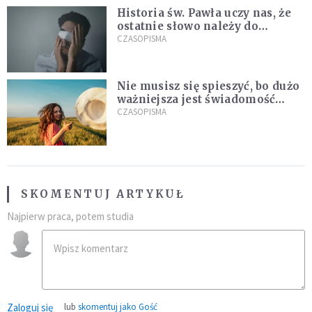
Historia św. Pawła uczy nas, że
ostatnie słowo należy do
światła, a nie do ciemności
CZASOPISMA
Nie musisz się spieszyć, bo dużo
ważniejsza jest świadomość
kierunku
CZASOPISMA
SKOMENTUJ ARTYKUŁ
Najpierw praca, potem studia
Zaloguj się
lub
skomentuj jako Gość