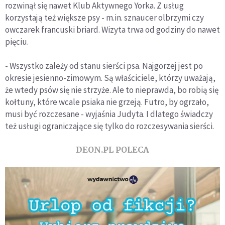
rozwinął się nawet Klub Aktywnego Yorka. Z usług
korzystają też większe psy - m.in. sznaucer olbrzymi czy
owczarek francuski briard. Wizyta trwa od godziny do nawet
pięciu.
- Wszystko zależy od stanu sierści psa. Najgorzej jest po
okresie jesienno-zimowym. Są właściciele, którzy uważają,
że wtedy psów się nie strzyże. Ale to nieprawda, bo robią się
kołtuny, które wcale psiaka nie grzeją. Futro, by ogrzało,
musi być rozczesane - wyjaśnia Judyta. I dlatego świadczy
też usługi ograniczające się tylko do rozczesywania sierści.
DEON.PL POLECA