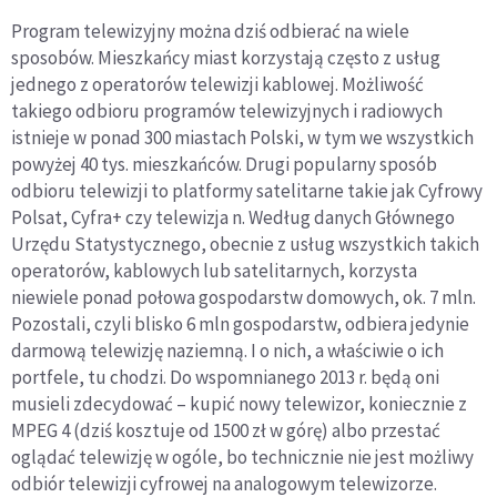
Program telewizyjny można dziś odbierać na wiele
sposobów. Mieszkańcy miast korzystają często z usług
jednego z operatorów telewizji kablowej. Możliwość
takiego odbioru programów telewizyjnych i radiowych
istnieje w ponad 300 miastach Polski, w tym we wszystkich
powyżej 40 tys. mieszkańców. Drugi popularny sposób
odbioru telewizji to platformy satelitarne takie jak Cyfrowy
Polsat, Cyfra+ czy telewizja n. Według danych Głównego
Urzędu Statystycznego, obecnie z usług wszystkich takich
operatorów, kablowych lub satelitarnych, korzysta
niewiele ponad połowa gospodarstw domowych, ok. 7 mln.
Pozostali, czyli blisko 6 mln gospodarstw, odbiera jedynie
darmową telewizję naziemną. I o nich, a właściwie o ich
portfele, tu chodzi. Do wspomnianego 2013 r. będą oni
musieli zdecydować – kupić nowy telewizor, koniecznie z
MPEG 4 (dziś kosztuje od 1500 zł w górę) albo przestać
oglądać telewizję w ogóle, bo technicznie nie jest możliwy
odbiór telewizji cyfrowej na analogowym telewizorze.