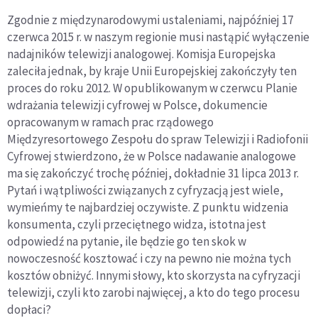
Zgodnie z międzynarodowymi ustaleniami, najpóźniej 17
czerwca 2015 r. w naszym regionie musi nastąpić wyłączenie
nadajników telewizji analogowej. Komisja Europejska
zaleciła jednak, by kraje Unii Europejskiej zakończyły ten
proces do roku 2012. W opublikowanym w czerwcu Planie
wdrażania telewizji cyfrowej w Polsce, dokumencie
opracowanym w ramach prac rządowego
Międzyresortowego Zespołu do spraw Telewizji i Radiofonii
Cyfrowej stwierdzono, że w Polsce nadawanie analogowe
ma się zakończyć trochę później, dokładnie 31 lipca 2013 r.
Pytań i wątpliwości związanych z cyfryzacją jest wiele,
wymieńmy te najbardziej oczywiste. Z punktu widzenia
konsumenta, czyli przeciętnego widza, istotna jest
odpowiedź na pytanie, ile będzie go ten skok w
nowoczesność kosztować i czy na pewno nie można tych
kosztów obniżyć. Innymi słowy, kto skorzysta na cyfryzacji
telewizji, czyli kto zarobi najwięcej, a kto do tego procesu
dopłaci?