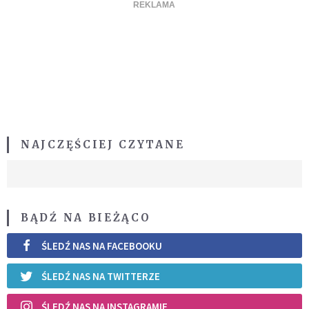
NAJCZĘŚCIEJ CZYTANE
BĄDŹ NA BIEŻĄCO
ŚLEDŹ NAS NA FACEBOOKU
ŚLEDŹ NAS NA TWITTERZE
ŚLEDŹ NAS NA INSTAGRAMIE