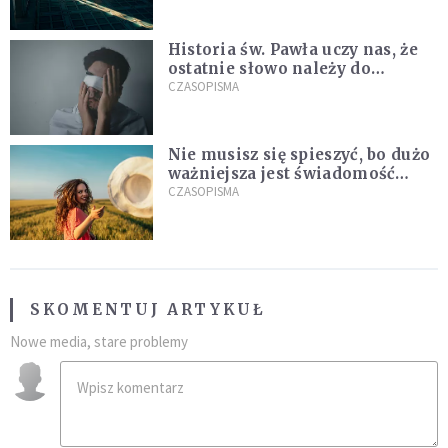
Historia św. Pawła uczy nas, że
ostatnie słowo należy do
światła, a nie do ciemności
CZASOPISMA
Nie musisz się spieszyć, bo dużo
ważniejsza jest świadomość
kierunku
CZASOPISMA
SKOMENTUJ ARTYKUŁ
Nowe media, stare problemy