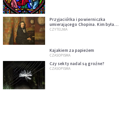
Przyjaciółka i powierniczka
umierającego Chopina. Kim była
Marcelina Czartoryska?
CZYTELNIA
Kajakiem za papieżem
CZASOPISMA
Czy sekty nadal są groźne?
CZASOPISMA