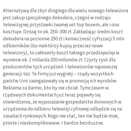
Alternatywą dla zbyt drogiego dla wielu nowego telewizora
jest zakup specjalnego dekodera, czegoś w rodzaju
telewizyjnej przystawki zwanej set top boxem, ale i ona
kosztuje. Dzisiaj to ok. 250–300 zł. Zakładając średni koszt
dekodera na poziomie 250 zł i konieczność cyfryzacji 5 mln
odbiorników (bo niektórzy kupią przecież nowe
telewizory), to całkowity koszt takiego przedsięwzięcia
wyniesie ok. 1 miliarda 250 milionów zł. Czysty zysk dla
producentów tych urządzeń. I telewizorów najnowszej
generacji też. Te firmy już wygrały – rządy wszystkich
państw Unii zaangażowały się w promocję ich wyrobów.
Reklama za darmo, kto by nie chciał. Tymczasem w
rządowych dokumentach już teraz pojawiły się
stwierdzenia, że wyposażanie gospodarstw domowych w
urządzenia do odbioru telewizji cyfrowej odbędzie się na
zasadach rynkowych. Kogo nie stać, ten nie będzie miał,
proste i nieskomplikowane. I bardzo bezduszne.