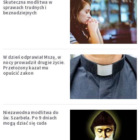
Skuteczna modlitwa w
sprawach trudnych i
beznadziejnych
W dzień odprawiał Mszę, w
nocy prowadził drugie życie.
Przełożony kazał mu
opuścić zakon
Niezawodna modlitwa do
św. Szarbela. Po 9 dniach
mogą dziać się cuda