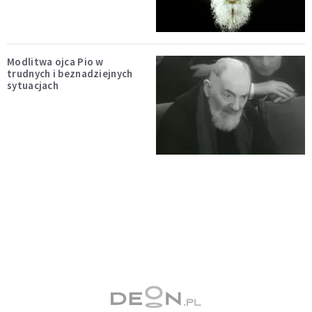
Modlitwa ojca Pio w
trudnych i beznadziejnych
sytuacjach