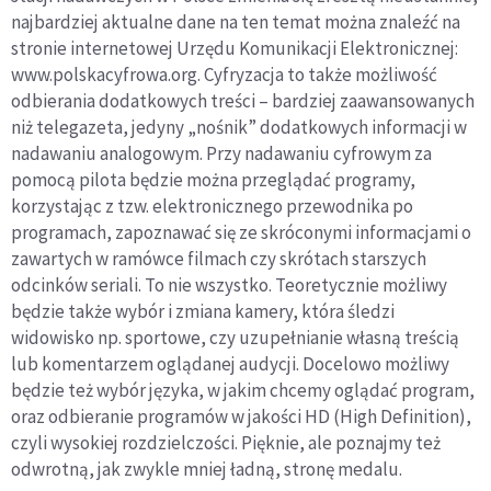
najbardziej aktualne dane na ten temat można znaleźć na
stronie internetowej Urzędu Komunikacji Elektronicznej:
www.polskacyfrowa.org. Cyfryzacja to także możliwość
odbierania dodatkowych treści – bardziej zaawansowanych
niż telegazeta, jedyny „nośnik” dodatkowych informacji w
nadawaniu analogowym. Przy nadawaniu cyfrowym za
pomocą pilota będzie można przeglądać programy,
korzystając z tzw. elektronicznego przewodnika po
programach, zapoznawać się ze skróconymi informacjami o
zawartych w ramówce filmach czy skrótach starszych
odcinków seriali. To nie wszystko. Teoretycznie możliwy
będzie także wybór i zmiana kamery, która śledzi
widowisko np. sportowe, czy uzupełnianie własną treścią
lub komentarzem oglądanej audycji. Docelowo możliwy
będzie też wybór języka, w jakim chcemy oglądać program,
oraz odbieranie programów w jakości HD (High Definition),
czyli wysokiej rozdzielczości. Pięknie, ale poznajmy też
odwrotną, jak zwykle mniej ładną, stronę medalu.