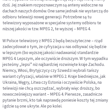
dziś. Jej znakiem rozpoznawczym są anteny widoczne na
dachach naszych domów. One same jednak nie wystarczą do
odbioru telewizji nowej generacji. Potrzebne są tu
telewizory wyposażone w specjalne systemy odbioru te
niższej jakości w tzw. MPEG 2, te wyższej – MPEG 4.
W Polsce telewizory z MPEG 2 będą bezużyteczne – rząd
zadecydował o tym, że cyfryzacja u nas odbywać się będzie
w lepszym (bo wyższej jakości nadawania) standardzie
MPEG 4. Lepszym, ale oczywiście droższym. W tym wypadku
jesteśmy „lepsi” niż najbardziej rozwinięte kraje Zachodu.
Niemcy, Włosi, Brytyjczycy czy Szwedzi wybrali tańszy
wariant cyfryzacji, właśnie w MPEG 2. Kraje biedniejsze, jak
Ukraina, Węgry, Litwa czy Estonia i oczywiście Polska, na
telewizji nie chcą oszczędzać, wybrały więc droższy, bo
nowocześniejszy wariant – MPEG 4. Pierwsze, zasadnicze
pytanie brzmi, kto tak naprawdę poniesie koszty tej zmiany
i gdzie są one ukryte. Ale po kolei.