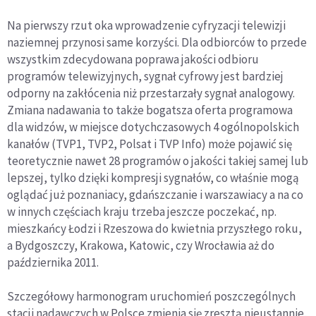
Na pierwszy rzut oka wprowadzenie cyfryzacji telewizji
naziemnej przynosi same korzyści. Dla odbiorców to przede
wszystkim zdecydowana poprawa jakości odbioru
programów telewizyjnych, sygnał cyfrowy jest bardziej
odporny na zakłócenia niż przestarzały sygnał analogowy.
Zmiana nadawania to także bogatsza oferta programowa
dla widzów, w miejsce dotychczasowych 4 ogólnopolskich
kanałów (TVP1, TVP2, Polsat i TVP Info) może pojawić się
teoretycznie nawet 28 programów o jakości takiej samej lub
lepszej, tylko dzięki kompresji sygnałów, co właśnie mogą
oglądać już poznaniacy, gdańszczanie i warszawiacy a na co
w innych częściach kraju trzeba jeszcze poczekać, np.
mieszkańcy Łodzi i Rzeszowa do kwietnia przyszłego roku,
a Bydgoszczy, Krakowa, Katowic, czy Wrocławia aż do
października 2011.
Szczegółowy harmonogram uruchomień poszczególnych
stacji nadawczych w Polsce zmienia się zresztą nieustannie,