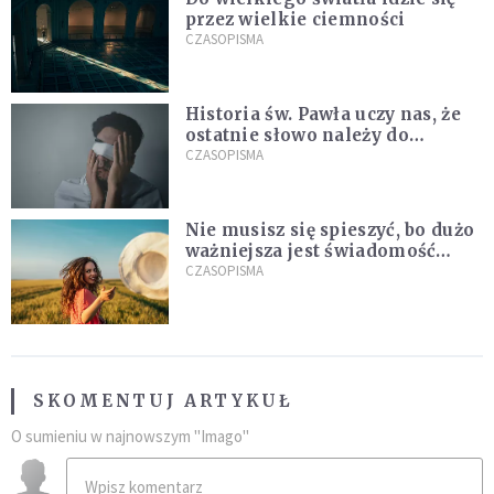
przez wielkie ciemności
CZASOPISMA
Historia św. Pawła uczy nas, że
ostatnie słowo należy do
światła, a nie do ciemności
CZASOPISMA
Nie musisz się spieszyć, bo dużo
ważniejsza jest świadomość
kierunku
CZASOPISMA
SKOMENTUJ ARTYKUŁ
O sumieniu w najnowszym "Imago"