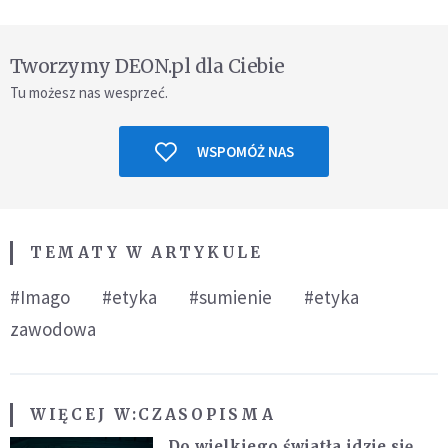
Tworzymy DEON.pl dla Ciebie
Tu możesz nas wesprzeć.
WSPOMÓŻ NAS
TEMATY W ARTYKULE
#Imago
#etyka
#sumienie
#etyka
zawodowa
WIĘCEJ W:
CZASOPISMA
Do wielkiego światła idzie się