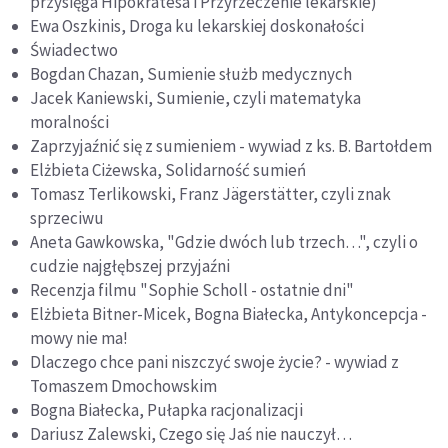
przysięga Hipokratesa i Przyrzeczenie lekarskie)
Ewa Oszkinis, Droga ku lekarskiej doskonałości
Świadectwo
Bogdan Chazan, Sumienie służb medycznych
Jacek Kaniewski, Sumienie, czyli matematyka
moralności
Zaprzyjaźnić się z sumieniem - wywiad z ks. B. Bartołdem
Elżbieta Ciżewska, Solidarność sumień
Tomasz Terlikowski, Franz Jägerstätter, czyli znak
sprzeciwu
Aneta Gawkowska, "Gdzie dwóch lub trzech…", czyli o
cudzie najgłębszej przyjaźni
Recenzja filmu "Sophie Scholl - ostatnie dni"
Elżbieta Bitner-Micek, Bogna Białecka, Antykoncepcja -
mowy nie ma!
Dlaczego chce pani niszczyć swoje życie? - wywiad z
Tomaszem Dmochowskim
Bogna Białecka, Pułapka racjonalizacji
Dariusz Zalewski, Czego się Jaś nie nauczył…