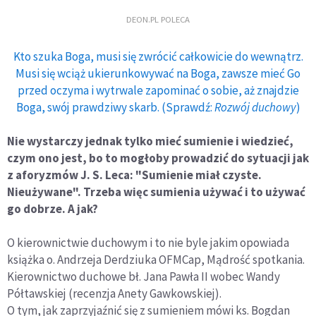
DEON.PL POLECA
Kto szuka Boga, musi się zwrócić całkowicie do wewnątrz.
Musi się wciąż ukierunkowywać na Boga, zawsze mieć Go
przed oczyma i wytrwale zapominać o sobie, aż znajdzie
Boga, swój prawdziwy skarb. (Sprawdź:
Rozwój duchowy
)
Nie wystarczy jednak tylko mieć sumienie i wiedzieć,
czym ono jest, bo to mogłoby prowadzić do sytuacji jak
z aforyzmów J. S. Leca: "Sumienie miał czyste.
Nieużywane". Trzeba więc sumienia używać i to używać
go dobrze. A jak?
O kierownictwie duchowym i to nie byle jakim opowiada
książka o. Andrzeja Derdziuka OFMCap, Mądrość spotkania.
Kierownictwo duchowe bł. Jana Pawła II wobec Wandy
Półtawskiej (recenzja Anety Gawkowskiej).
O tym, jak zaprzyjaźnić się z sumieniem mówi ks. Bogdan