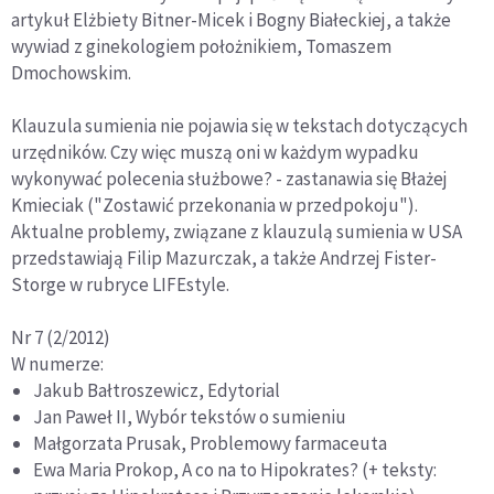
artykuł Elżbiety Bitner-Micek i Bogny Białeckiej, a także
wywiad z ginekologiem położnikiem, Tomaszem
Dmochowskim.
Klauzula sumienia nie pojawia się w tekstach dotyczących
urzędników. Czy więc muszą oni w każdym wypadku
wykonywać polecenia służbowe? - zastanawia się Błażej
Kmieciak ("Zostawić przekonania w przedpokoju").
Aktualne problemy, związane z klauzulą sumienia w USA
przedstawiają Filip Mazurczak, a także Andrzej Fister-
Storge w rubryce LIFEstyle.
Nr 7 (2/2012)
W numerze:
Jakub Bałtroszewicz, Edytorial
Jan Paweł II, Wybór tekstów o sumieniu
Małgorzata Prusak, Problemowy farmaceuta
Ewa Maria Prokop, A co na to Hipokrates? (+ teksty: