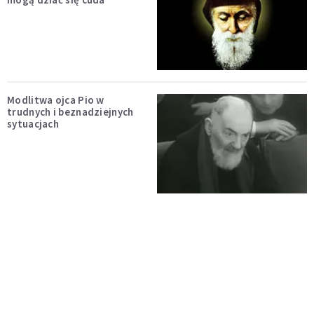
Modlitwa ojca Pio w
trudnych i beznadziejnych
sytuacjach