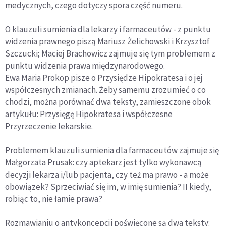
medycznych, czego dotyczy spora część numeru.
O klauzuli sumienia dla lekarzy i farmaceutów - z punktu
widzenia prawnego piszą Mariusz Żelichowski i Krzysztof
Szczucki; Maciej Brachowicz zajmuje się tym problemem z
punktu widzenia prawa międzynarodowego.
Ewa Maria Prokop pisze o Przysiędze Hipokratesa i o jej
współczesnych zmianach. Żeby samemu zrozumieć o co
chodzi, można porównać dwa teksty, zamieszczone obok
artykułu: Przysięgę Hipokratesa i współczesne
Przyrzeczenie lekarskie.
Problemem klauzuli sumienia dla farmaceutów zajmuje się
Małgorzata Prusak: czy aptekarz jest tylko wykonawcą
decyzji lekarza i/lub pacjenta, czy też ma prawo - a może
obowiązek? Sprzeciwiać się im, w imię sumienia? II kiedy,
robiąc to, nie łamie prawa?
Rozmawianiu o antykoncepcji poświęcone są dwa teksty: