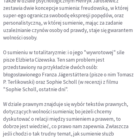
Także w dziale psychologicznym Henryk Jarosiewicz
zestawia dwie koncepcje sumienia: freudowską, w której
super-ego ogranicza swobodę ekspresji popędów, oraz
personalistyczną, w której sumienie, mając za zadanie
uzależnianie czynów osoby od prawdy, staje się gwarantem
wolności osoby.
O sumieniu w totalitaryzmie: i o jego "wywrotowej" sile
pisze Elżbieta Ciżewska. Ten sam problem jest
przedstawiony na przykładzie dwóch osób:
błogosławionego Franza Jägerstättera (pisze o nim Tomasz
P. Terlikowski) oraz Sophie Scholl (w recenzji z filmu
"Sophie Scholl, ostatnie dni".
W dziale prawnym znajduje się wybór tekstów prawnych,
dotyczących wolności sumienia; bo jeżeli chcemy
dyskutować o relacji między sumieniem a prawem, to
dobrze jest wiedzieć, co prawo nam zapewnia. Zwłaszcza
jeśli chodzi o tak trudny temat, jak sumienie służb