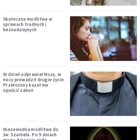
Skuteczna modlitwa w
sprawach trudnych i
beznadziejnych
W dzień odprawiał Mszę, w
nocy prowadził drugie życie.
Przełożony kazał mu
opuścić zakon
Niezawodna modlitwa do
św. Szarbela. Po 9 dniach
mogą dziać się cuda