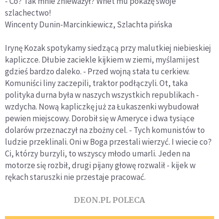
- Co? Tak mnie znieważył? Wnet mu pokażę swoje
szlachectwo!
Wincenty Dunin-Marcinkiewicz, Szlachta pińska
Irynę Kozak spotykamy siedzącą przy malutkiej niebieskiej
kapliczce. Dłubie zaciekle kijkiem w ziemi, myślami jest
gdzieś bardzo daleko. - Przed wojną stała tu cerkiew.
Komuniści liny zaczepili, traktor podłączyli. Ot, taka
polityka durna była w naszych wszystkich republikach -
wzdycha. Nową kapliczkę już za Łukaszenki wybudował
pewien miejscowy. Dorobił się w Ameryce i dwa tysiące
dolarów przeznaczył na zbożny cel. - Tych komunistów to
ludzie przeklinali. Oni w Boga przestali wierzyć. I wiecie co?
Ci, którzy burzyli, to wszyscy młodo umarli. Jeden na
motorze się rozbił, drugi pijany głowę rozwalił - kijek w
rękach staruszki nie przestaje pracować.
DEON.PL POLECA