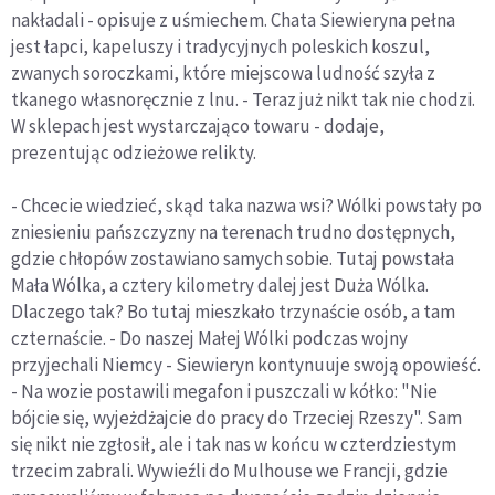
nakładali - opisuje z uśmiechem. Chata Siewieryna pełna
jest łapci, kapeluszy i tradycyjnych poleskich koszul,
zwanych soroczkami, które miejscowa ludność szyła z
tkanego własnoręcznie z lnu. - Teraz już nikt tak nie chodzi.
W sklepach jest wystarczająco towaru - dodaje,
prezentując odzieżowe relikty.
- Chcecie wiedzieć, skąd taka nazwa wsi? Wólki powstały po
zniesieniu pańszczyzny na terenach trudno dostępnych,
gdzie chłopów zostawiano samych sobie. Tutaj powstała
Mała Wólka, a cztery kilometry dalej jest Duża Wólka.
Dlaczego tak? Bo tutaj mieszkało trzynaście osób, a tam
czternaście. - Do naszej Małej Wólki podczas wojny
przyjechali Niemcy - Siewieryn kontynuuje swoją opowieść.
- Na wozie postawili megafon i puszczali w kółko: "Nie
bójcie się, wyjeżdżajcie do pracy do Trzeciej Rzeszy". Sam
się nikt nie zgłosił, ale i tak nas w końcu w czterdziestym
trzecim zabrali. Wywieźli do Mulhouse we Francji, gdzie