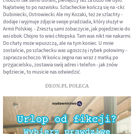
chodzili tak samo ubrani, pieniędzy też za dużo nie było.
Najłatwiej to po nazwisku. Szlacheckie kończą się na -cki:
Dubiniecki, Ostrowiecki. Ale my Kozaki, też ze szlachty -
dodaje i wyjmuje zdjęcie swoje pradziada, który służył w
Armii Polskiej. - Zresztą sami zobaczycie, jak pojedziecie do
wsi obok. Chojno to wieś chłopska. Tam was nikt nie nakarmi.
Do chaty może wpuszczą, ale na tym koniec. U mnie
zostańcie, po szlachecku was ugoszczę i rybek połowimy -
zaprasza ochoczo. W końcu żegna nas wraz z matką po
przyjacielsku, zostawia swój adres i telefon - jak znów
będziecie, to musicie nas odwiedzić.
DEON.PL POLECA