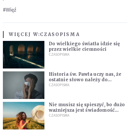
#Więź
WIĘCEJ W:
CZASOPISMA
Do wielkiego światła idzie się
przez wielkie ciemności
CZASOPISMA
Historia św. Pawła uczy nas, że
ostatnie słowo należy do
światła, a nie do ciemności
CZASOPISMA
Nie musisz się spieszyć, bo dużo
ważniejsza jest świadomość
kierunku
CZASOPISMA