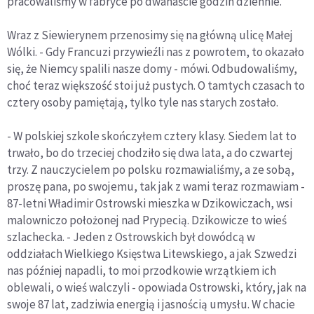
pracowaliśmy w fabryce po dwanaście godzin dziennie.
Wraz z Siewierynem przenosimy się na główną ulicę Małej
Wólki. - Gdy Francuzi przywieźli nas z powrotem, to okazało
się, że Niemcy spalili nasze domy - mówi. Odbudowaliśmy,
choć teraz większość stoi już pustych. O tamtych czasach to
cztery osoby pamiętają, tylko tyle nas starych zostało.
- W polskiej szkole skończyłem cztery klasy. Siedem lat to
trwało, bo do trzeciej chodziło się dwa lata, a do czwartej
trzy. Z nauczycielem po polsku rozmawialiśmy, a ze sobą,
proszę pana, po swojemu, tak jak z wami teraz rozmawiam -
87-letni Władimir Ostrowski mieszka w Dzikowiczach, wsi
malowniczo położonej nad Prypecią. Dzikowicze to wieś
szlachecka. - Jeden z Ostrowskich był dowódcą w
oddziałach Wielkiego Księstwa Litewskiego, a jak Szwedzi
nas później napadli, to moi przodkowie wrzątkiem ich
oblewali, o wieś walczyli - opowiada Ostrowski, który, jak na
swoje 87 lat, zadziwia energią i jasnością umysłu. W chacie