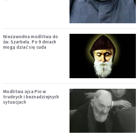
Niezawodna modlitwa do
św. Szarbela. Po 9 dniach
mogą dziać się cuda
Modlitwa ojca Pio w
trudnych i beznadziejnych
sytuacjach