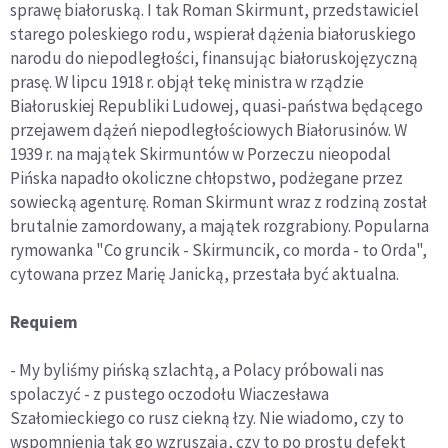
sprawę białoruską. I tak Roman Skirmunt, przedstawiciel
starego poleskiego rodu, wspierał dążenia białoruskiego
narodu do niepodległości, finansując białoruskojęzyczną
prasę. W lipcu 1918 r. objął tekę ministra w rządzie
Białoruskiej Republiki Ludowej, quasi-państwa będącego
przejawem dążeń niepodległościowych Białorusinów. W
1939 r. na majątek Skirmuntów w Porzeczu nieopodal
Pińska napadło okoliczne chłopstwo, podżegane przez
sowiecką agenturę. Roman Skirmunt wraz z rodziną został
brutalnie zamordowany, a majątek rozgrabiony. Popularna
rymowanka "Co gruncik - Skirmuncik, co morda - to Orda",
cytowana przez Marię Janicką, przestała być aktualna.
Requiem
- My byliśmy pińską szlachtą, a Polacy próbowali nas
spolaczyć - z pustego oczodołu Wiaczesława
Szałomieckiego co rusz ciekną łzy. Nie wiadomo, czy to
wspomnienia tak go wzruszają, czy to po prostu defekt