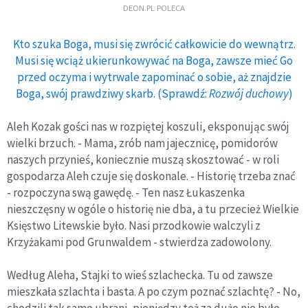
DEON.PL POLECA
Kto szuka Boga, musi się zwrócić całkowicie do wewnątrz.
Musi się wciąż ukierunkowywać na Boga, zawsze mieć Go
przed oczyma i wytrwale zapominać o sobie, aż znajdzie
Boga, swój prawdziwy skarb. (Sprawdź:
Rozwój duchowy
)
Aleh Kozak gości nas w rozpiętej koszuli, eksponując swój
wielki brzuch. - Mama, zrób nam jajecznicę, pomidorów
naszych przynieś, koniecznie muszą skosztować - w roli
gospodarza Aleh czuje się doskonale. - Historię trzeba znać
- rozpoczyna swą gawędę. - Ten nasz Łukaszenka
nieszczęsny w ogóle o historię nie dba, a tu przecież Wielkie
Księstwo Litewskie było. Nasi przodkowie walczyli z
Krzyżakami pod Grunwaldem - stwierdza zadowolony.
Według Aleha, Stajki to wieś szlachecka. Tu od zawsze
mieszkała szlachta i basta. A po czym poznać szlachtę? - No,