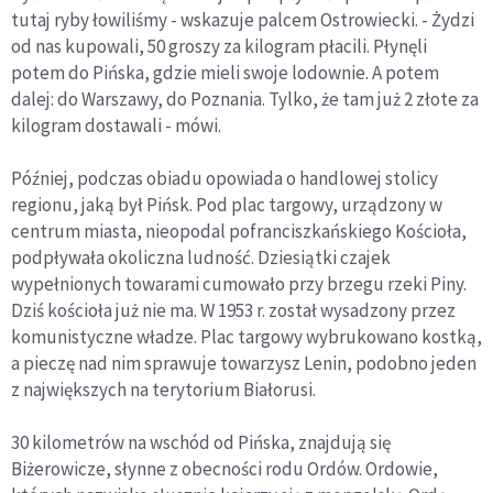
tutaj ryby łowiliśmy - wskazuje palcem Ostrowiecki. - Żydzi
od nas kupowali, 50 groszy za kilogram płacili. Płynęli
potem do Pińska, gdzie mieli swoje lodownie. A potem
dalej: do Warszawy, do Poznania. Tylko, że tam już 2 złote za
kilogram dostawali - mówi.
Później, podczas obiadu opowiada o handlowej stolicy
regionu, jaką był Pińsk. Pod plac targowy, urządzony w
centrum miasta, nieopodal pofranciszkańskiego Kościoła,
podpływała okoliczna ludność. Dziesiątki czajek
wypełnionych towarami cumowało przy brzegu rzeki Piny.
Dziś kościoła już nie ma. W 1953 r. został wysadzony przez
komunistyczne władze. Plac targowy wybrukowano kostką,
a pieczę nad nim sprawuje towarzysz Lenin, podobno jeden
z największych na terytorium Białorusi.
30 kilometrów na wschód od Pińska, znajdują się
Biżerowicze, słynne z obecności rodu Ordów. Ordowie,