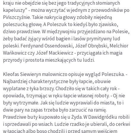
kraju nie obejdzie się bez jego tradycyjnych słomianych
kapeluszy" - można wyczytać w jednym z przewodników po
Pińszczyźnie. Takie nakrycia głowy zdobiły niejedną
poleszucką głowę. A Poleszuk to kiedyś było zjawisko,
dziwo prawdziwe. W międzywojniu przyjeżdżano na Polesie,
żeby badać żyjący wśród bagien i lasów prymitywny lud
poleski. Ferdynand Ossendowski, Józef Obrębski, Melchior
Wańkowicz czy Józef Mackiewicz - przyciągała ich magia
przyrody i prostota mieszkających tu ludzi.
Kleofas Siewieryn malowniczo opisuje wygląd Poleszuka. -
Najbardziej charakterystyczne były łapcie, obuwie
wyplatane z łyka brzozy. Chodziło się w takich cały rok -
opowiada, trzymając w ręku łapcie własnej roboty. - Oj nie
były wytrzymałe. Jak się ludzie wyprawiali do miasta, to i
dwie pary na zapas trzeba było zarzucić na ramię.
Prawdziwe buty kupowało się u Żyda. W Dawidgródku robili
i sprzedawali po wsiach. Ludzie rzadko je ubierali, do cerkwi
w łapciach albo boso chodzili i przed samym wejściem