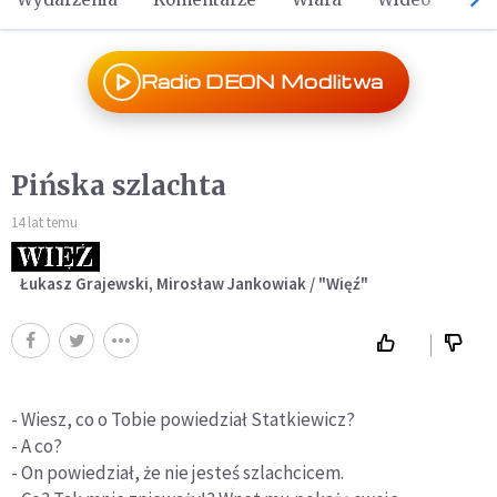
Radio DEON Modlitwa
Pińska szlachta
14 lat temu
Łukasz Grajewski, Mirosław Jankowiak / "Więź"
- Wiesz, co o Tobie powiedział Statkiewicz?
- A co?
- On powiedział, że nie jesteś szlachcicem.