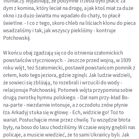
tłumaczy. Wyjaśniają, że podymne trzeba było płacić za
dym z komina, który leciał na drogę, a jak ktoś miał za duże
okno i za dużo światła mu wpadało do chaty, to płacił
świetlne. - I co z tego, skoro chleb na liściach klonu do pieca
wsadzaliśmy i tak, jak wszyscy piekliśmy - kontruje
Połchowskij.
W końcu obaj zgadzają się co do istnienia szałomickich
powstańców styczniowych. - Jeszcze przed wojną, w 1939
roku wójt, też Szałomiecki, postawił powstańcom pomnik z
orłem, koło tego jeziora, gdzie zginęli. Jak ludzie widzieli,
że sowieci się zbliżają, to rozebrali i wrzucili do wody -
relacjonuje Połchowskij. Potomek wójta przypomina sobie
drugą zwrotkę hymnu polskiego. - Dał nam przy-kład Bo-
na-parte - niezdarnie intonuje, a z oczodołu znów płynie
łza. Arkadyj stuka się w głowę: - Ech, widzicie go! Toż to
wariat. Posłuchajcie mnie przez chwilę. Tu wszędzie błota
były, na boso do lasu chodziliśmy. W czasie wojny gnębili nas
policaje, a musicie wiedzieć, że to sami Ukraińcy byli. Jak