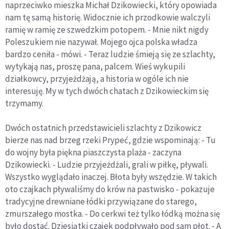
naprzeciwko mieszka Michał Dzikowiecki, który opowiada
nam tę samą historię. Widocznie ich przodkowie walczyli
ramię w ramię ze szwedzkim potopem. - Mnie nikt nigdy
Poleszukiem nie nazywał. Mojego ojca polska władza
bardzo ceniła - mówi. - Teraz ludzie śmieją się ze szlachty,
wytykają nas, proszę pana, palcem. Wieś wykupili
działkowcy, przyjeżdżają, a historia w ogóle ich nie
interesuję. My w tych dwóch chatach z Dzikowieckim się
trzymamy.
Dwóch ostatnich przedstawicieli szlachty z Dzikowicz
bierze nas nad brzeg rzeki Prypeć, gdzie wspominają: - Tu
do wojny była piękna piaszczysta plaża - zaczyna
Dzikowiecki. - Ludzie przyjeżdżali, grali w piłkę, pływali.
Wszystko wyglądało inaczej. Błota były wszędzie. W takich
oto czajkach pływaliśmy do krów na pastwisko - pokazuje
tradycyjne drewniane łódki przywiązane do starego,
zmurszałego mostka. - Do cerkwi też tylko łódką można się
było dostać. Dziesiątki czajek podpływało pod sam płot. - A