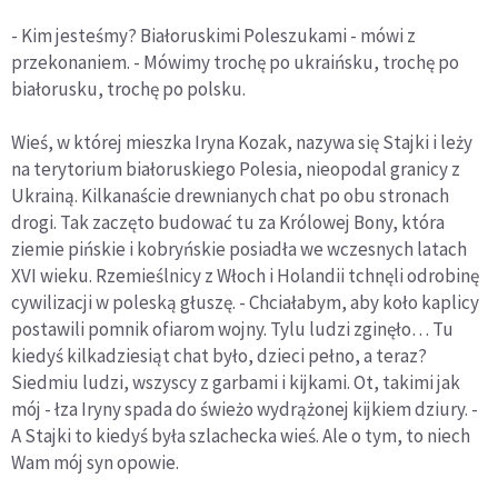
- Kim jesteśmy? Białoruskimi Poleszukami - mówi z
przekonaniem. - Mówimy trochę po ukraińsku, trochę po
białorusku, trochę po polsku.
Wieś, w której mieszka Iryna Kozak, nazywa się Stajki i leży
na terytorium białoruskiego Polesia, nieopodal granicy z
Ukrainą. Kilkanaście drewnianych chat po obu stronach
drogi. Tak zaczęto budować tu za Królowej Bony, która
ziemie pińskie i kobryńskie posiadła we wczesnych latach
XVI wieku. Rzemieślnicy z Włoch i Holandii tchnęli odrobinę
cywilizacji w poleską głuszę. - Chciałabym, aby koło kaplicy
postawili pomnik ofiarom wojny. Tylu ludzi zginęło… Tu
kiedyś kilkadziesiąt chat było, dzieci pełno, a teraz?
Siedmiu ludzi, wszyscy z garbami i kijkami. Ot, takimi jak
mój - łza Iryny spada do świeżo wydrążonej kijkiem dziury. -
A Stajki to kiedyś była szlachecka wieś. Ale o tym, to niech
Wam mój syn opowie.