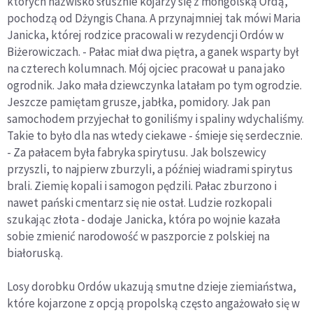
których nazwisko słusznie kojarzy się z mongolską Ordą,
pochodzą od Dżyngis Chana. A przynajmniej tak mówi Maria
Janicka, której rodzice pracowali w rezydencji Ordów w
Biżerowiczach. - Pałac miał dwa piętra, a ganek wsparty był
na czterech kolumnach. Mój ojciec pracował u pana jako
ogrodnik. Jako mała dziewczynka latałam po tym ogrodzie.
Jeszcze pamiętam grusze, jabłka, pomidory. Jak pan
samochodem przyjechał to goniliśmy i spaliny wdychaliśmy.
Takie to było dla nas wtedy ciekawe - śmieje się serdecznie.
- Za pałacem była fabryka spirytusu. Jak bolszewicy
przyszli, to najpierw zburzyli, a później wiadrami spirytus
brali. Ziemię kopali i samogon pędzili. Pałac zburzono i
nawet pański cmentarz się nie ostał. Ludzie rozkopali
szukając złota - dodaje Janicka, która po wojnie kazała
sobie zmienić narodowość w paszporcie z polskiej na
białoruską.
Losy dorobku Ordów ukazują smutne dzieje ziemiaństwa,
które kojarzone z opcją propolską często angażowało się w