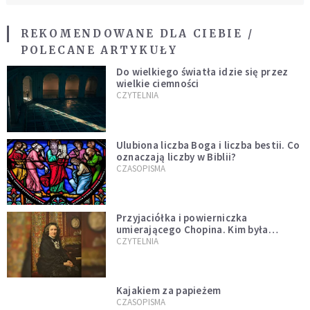
REKOMENDOWANE DLA CIEBIE /
POLECANE ARTYKUŁY
Do wielkiego światła idzie się przez
wielkie ciemności
CZYTELNIA
Ulubiona liczba Boga i liczba bestii. Co
oznaczają liczby w Biblii?
CZASOPISMA
Przyjaciółka i powierniczka
umierającego Chopina. Kim była
Marcelina Czartoryska?
CZYTELNIA
Kajakiem za papieżem
CZASOPISMA