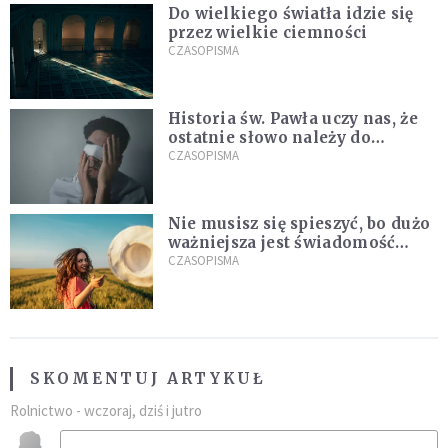
Do wielkiego światła idzie się
przez wielkie ciemności
CZASOPISMA
Historia św. Pawła uczy nas, że
ostatnie słowo należy do
światła, a nie do ciemności
CZASOPISMA
Nie musisz się spieszyć, bo dużo
ważniejsza jest świadomość
kierunku
CZASOPISMA
SKOMENTUJ ARTYKUŁ
Rolnictwo - wczoraj, dziś i jutro