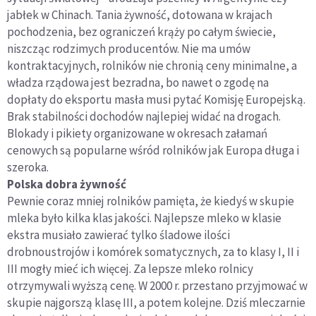
jabłek w Chinach. Tania żywność, dotowana w krajach
pochodzenia, bez ograniczeń krąży po całym świecie,
niszcząc rodzimych producentów. Nie ma umów
kontraktacyjnych, rolników nie chronią ceny minimalne, a
władza rządowa jest bezradna, bo nawet o zgodę na
dopłaty do eksportu masła musi pytać Komisję Europejską.
Brak stabilności dochodów najlepiej widać na drogach.
Blokady i pikiety organizowane w okresach załamań
cenowych są popularne wśród rolników jak Europa długa i
szeroka.
Polska dobra żywność
Pewnie coraz mniej rolników pamięta, że kiedyś w skupie
mleka było kilka klas jakości. Najlepsze mleko w klasie
ekstra musiało zawierać tylko śladowe ilości
drobnoustrojów i komórek somatycznych, za to klasy I, II i
III mogły mieć ich więcej. Za lepsze mleko rolnicy
otrzymywali wyższą cenę. W 2000 r. przestano przyjmować w
skupie najgorszą klasę III, a potem kolejne. Dziś mleczarnie