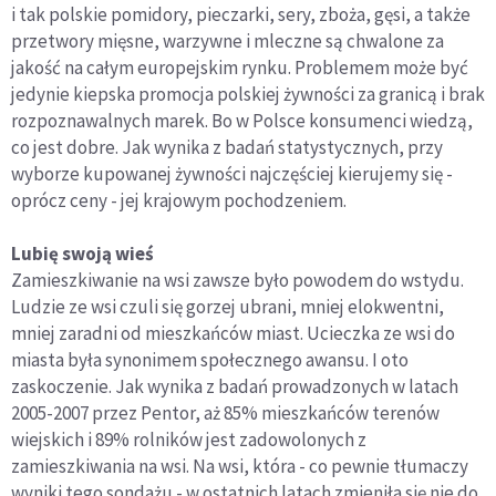
i tak polskie pomidory, pieczarki, sery, zboża, gęsi, a także
przetwory mięsne, warzywne i mleczne są chwalone za
jakość na całym europejskim rynku. Problemem może być
jedynie kiepska promocja polskiej żywności za granicą i brak
rozpoznawalnych marek. Bo w Polsce konsumenci wiedzą,
co jest dobre. Jak wynika z badań statystycznych, przy
wyborze kupowanej żywności najczęściej kierujemy się -
oprócz ceny - jej krajowym pochodzeniem.
Lubię swoją wieś
Zamieszkiwanie na wsi zawsze było powodem do wstydu.
Ludzie ze wsi czuli się gorzej ubrani, mniej elokwentni,
mniej zaradni od mieszkańców miast. Ucieczka ze wsi do
miasta była synonimem społecznego awansu. I oto
zaskoczenie. Jak wynika z badań prowadzonych w latach
2005-2007 przez Pentor, aż 85% mieszkańców terenów
wiejskich i 89% rolników jest zadowolonych z
zamieszkiwania na wsi. Na wsi, która - co pewnie tłumaczy
wyniki tego sondażu - w ostatnich latach zmieniła się nie do