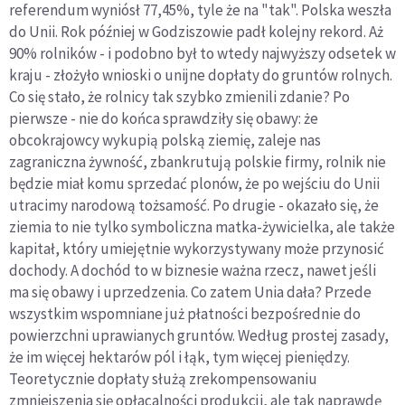
referendum wyniósł 77,45%, tyle że na "tak". Polska weszła
do Unii. Rok później w Godziszowie padł kolejny rekord. Aż
90% rolników - i podobno był to wtedy najwyższy odsetek w
kraju - złożyło wnioski o unijne dopłaty do gruntów rolnych.
Co się stało, że rolnicy tak szybko zmienili zdanie? Po
pierwsze - nie do końca sprawdziły się obawy: że
obcokrajowcy wykupią polską ziemię, zaleje nas
zagraniczna żywność, zbankrutują polskie firmy, rolnik nie
będzie miał komu sprzedać plonów, że po wejściu do Unii
utracimy narodową tożsamość. Po drugie - okazało się, że
ziemia to nie tylko symboliczna matka-żywicielka, ale także
kapitał, który umiejętnie wykorzystywany może przynosić
dochody. A dochód to w biznesie ważna rzecz, nawet jeśli
ma się obawy i uprzedzenia. Co zatem Unia dała? Przede
wszystkim wspomniane już płatności bezpośrednie do
powierzchni uprawianych gruntów. Według prostej zasady,
że im więcej hektarów pól i łąk, tym więcej pieniędzy.
Teoretycznie dopłaty służą zrekompensowaniu
zmniejszenia się opłacalności produkcji, ale tak naprawdę