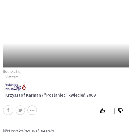
(fot. sxc.hu)
16 lat temu
Krzysztof Karman / "Posłaniec" kwiecień 2009
Wsi spokojna, wsi wesoła...