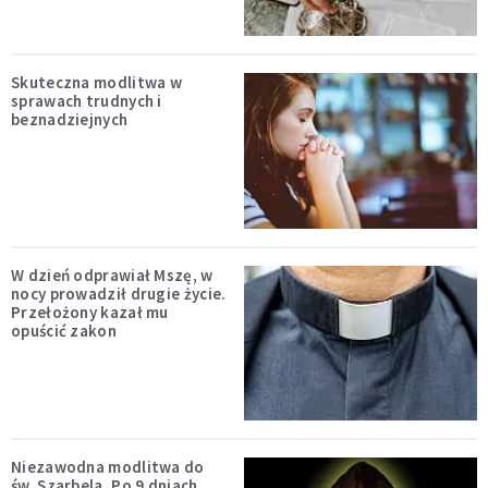
Skuteczna modlitwa w
sprawach trudnych i
beznadziejnych
W dzień odprawiał Mszę, w
nocy prowadził drugie życie.
Przełożony kazał mu
opuścić zakon
Niezawodna modlitwa do
św. Szarbela. Po 9 dniach