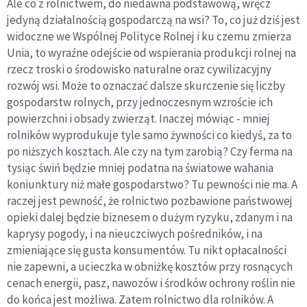
Ale co z rolnictwem, do niedawna podstawową, wręcz
jedyną działalnością gospodarczą na wsi? To, co już dziś jest
widoczne we Wspólnej Polityce Rolnej i ku czemu zmierza
Unia, to wyraźne odejście od wspierania produkcji rolnej na
rzecz troski o środowisko naturalne oraz cywilizacyjny
rozwój wsi. Może to oznaczać dalsze skurczenie się liczby
gospodarstw rolnych, przy jednoczesnym wzroście ich
powierzchni i obsady zwierząt. Inaczej mówiąc - mniej
rolników wyprodukuje tyle samo żywności co kiedyś, za to
po niższych kosztach. Ale czy na tym zarobią? Czy ferma na
tysiąc świń będzie mniej podatna na światowe wahania
koniunktury niż małe gospodarstwo? Tu pewności nie ma. A
raczej jest pewność, że rolnictwo pozbawione państwowej
opieki dalej będzie biznesem o dużym ryzyku, zdanym i na
kaprysy pogody, i na nieuczciwych pośredników, i na
zmieniające się gusta konsumentów. Tu nikt opłacalności
nie zapewni, a ucieczka w obniżkę kosztów przy rosnących
cenach energii, pasz, nawozów i środków ochrony roślin nie
do końca jest możliwa. Zatem rolnictwo dla rolników. A