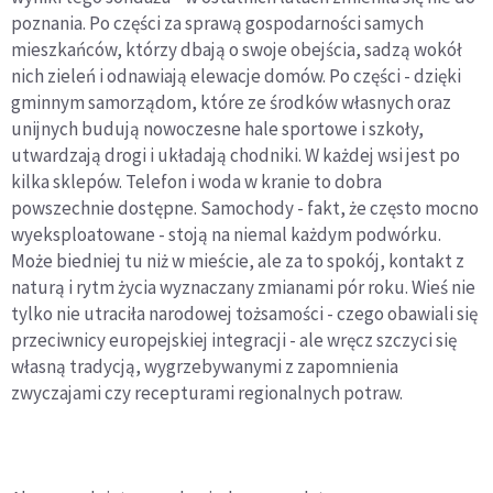
poznania. Po części za sprawą gospodarności samych
mieszkańców, którzy dbają o swoje obejścia, sadzą wokół
nich zieleń i odnawiają elewacje domów. Po części - dzięki
gminnym samorządom, które ze środków własnych oraz
unijnych budują nowoczesne hale sportowe i szkoły,
utwardzają drogi i układają chodniki. W każdej wsi jest po
kilka sklepów. Telefon i woda w kranie to dobra
powszechnie dostępne. Samochody - fakt, że często mocno
wyeksploatowane - stoją na niemal każdym podwórku.
Może biedniej tu niż w mieście, ale za to spokój, kontakt z
naturą i rytm życia wyznaczany zmianami pór roku. Wieś nie
tylko nie utraciła narodowej tożsamości - czego obawiali się
przeciwnicy europejskiej integracji - ale wręcz szczyci się
własną tradycją, wygrzebywanymi z zapomnienia
zwyczajami czy recepturami regionalnych potraw.