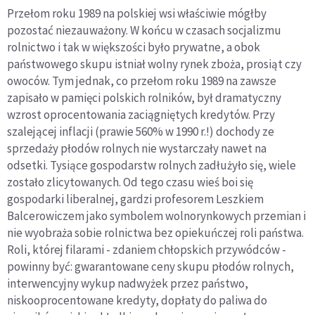
Przełom roku 1989 na polskiej wsi właściwie mógłby
pozostać niezauważony. W końcu w czasach socjalizmu
rolnictwo i tak w większości było prywatne, a obok
państwowego skupu istniał wolny rynek zboża, prosiąt czy
owoców. Tym jednak, co przełom roku 1989 na zawsze
zapisało w pamięci polskich rolników, był dramatyczny
wzrost oprocentowania zaciągniętych kredytów. Przy
szalejącej inflacji (prawie 560% w 1990 r.!) dochody ze
sprzedaży płodów rolnych nie wystarczały nawet na
odsetki. Tysiące gospodarstw rolnych zadłużyło się, wiele
zostało zlicytowanych. Od tego czasu wieś boi się
gospodarki liberalnej, gardzi profesorem Leszkiem
Balcerowiczem jako symbolem wolnorynkowych przemian i
nie wyobraża sobie rolnictwa bez opiekuńczej roli państwa.
Roli, której filarami - zdaniem chłopskich przywódców -
powinny być: gwarantowane ceny skupu płodów rolnych,
interwencyjny wykup nadwyżek przez państwo,
niskooprocentowane kredyty, dopłaty do paliwa do