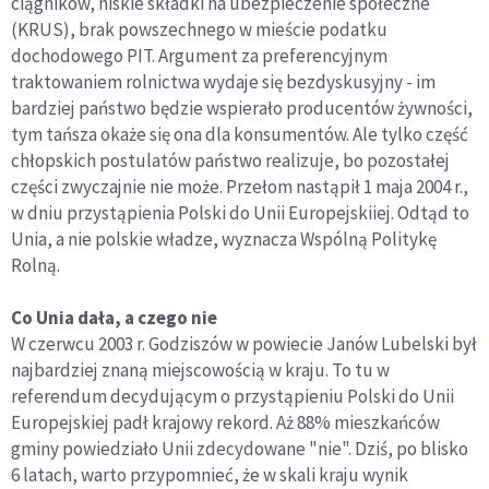
ciągników, niskie składki na ubezpieczenie społeczne
(KRUS), brak powszechnego w mieście podatku
dochodowego PIT. Argument za preferencyjnym
traktowaniem rolnictwa wydaje się bezdyskusyjny - im
bardziej państwo będzie wspierało producentów żywności,
tym tańsza okaże się ona dla konsumentów. Ale tylko część
chłopskich postulatów państwo realizuje, bo pozostałej
części zwyczajnie nie może. Przełom nastąpił 1 maja 2004 r.,
w dniu przystąpienia Polski do Unii Europejskiiej. Odtąd to
Unia, a nie polskie władze, wyznacza Wspólną Politykę
Rolną.
Co Unia dała, a czego nie
W czerwcu 2003 r. Godziszów w powiecie Janów Lubelski był
najbardziej znaną miejscowością w kraju. To tu w
referendum decydującym o przystąpieniu Polski do Unii
Europejskiej padł krajowy rekord. Aż 88% mieszkańców
gminy powiedziało Unii zdecydowane "nie". Dziś, po blisko
6 latach, warto przypomnieć, że w skali kraju wynik