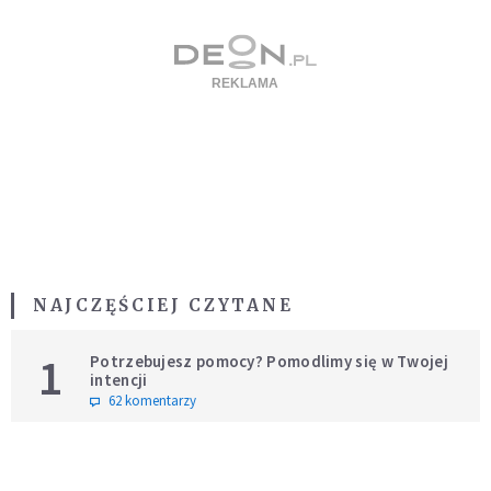
NAJCZĘŚCIEJ CZYTANE
1
Potrzebujesz pomocy? Pomodlimy się w Twojej
intencji
62 komentarzy
BĄDŹ NA BIEŻĄCO