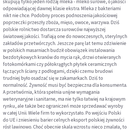
skupują tylko jeden rodzaj mleka - mleko surowe, o jakości
odpowiadającej dawnej klasie ekstra. Mleka z bakteriami
nikt nie chce. Podobny proces podnoszenia jakościowej
poprzeczki przeszły zboża, mięso, owoce, warzywa. Dziś
polskie rolnictwo dostarcza surowców najwyższej
światowej jakości. Trafiają one do nowoczesnych, sterylnych
zakładów przetwórczych. Jeszcze parę lat temu zdziwienie
w polskich masarniach budził obowiązek instalowania
bezdotykowych kranów do mycia rąk, drzwi otwieranych
fotokomórkami czy półokrągłych płytek ceramicznych
łączących ściany z podłogami, dzięki czemu brudowi
trudniej było osadzać się w zakamarkach. Dziś to
normalność. Żywność musi być bezpieczna dla konsumenta.
A przetwórnia, która spełnia unijne wymagania
weterynaryjne i sanitarne, ma nie tylko łatwiej na krajowym
rynku, ale także bez ograniczeń może sprzedawać wyroby
w całej Unii. Wiele firm to wykorzystało. Po wejściu Polski
do UE i zniesieniu barier celnych eksport polskiej żywności
rósł lawinowo. Choć obecnie skala wzrostu nieco zmalała, to