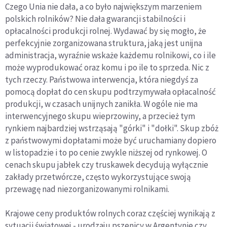
Czego Unia nie dała, a co było największym marzeniem
polskich rolników? Nie dała gwarancji stabilności i
opłacalności produkcji rolnej. Wydawać by się mogło, że
perfekcyjnie zorganizowana struktura, jaką jest unijna
administracja, wyraźnie wskaże każdemu rolnikowi, co i ile
może wyprodukować oraz komu i po ile to sprzeda. Nic z
tych rzeczy. Państwowa interwencja, która niegdyś za
pomocą dopłat do cen skupu podtrzymywała opłacalność
produkcji, w czasach unijnych zanikła. W ogóle nie ma
interwencyjnego skupu wieprzowiny, a przecież tym
rynkiem najbardziej wstrząsają "górki" i "dołki". Skup zbóż
z państwowymi dopłatami może być uruchamiany dopiero
w listopadzie i to po cenie zwykle niższej od rynkowej. O
cenach skupu jabłek czy truskawek decydują wyłącznie
zakłady przetwórcze, często wykorzystujące swoją
przewagę nad niezorganizowanymi rolnikami.
Krajowe ceny produktów rolnych coraz częściej wynikają z
sytuacji światowej - urodzaju pszenicy w Argentynie czy