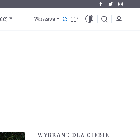
11
°
cej
Warszawa
WYBRANE DLA CIEBIE