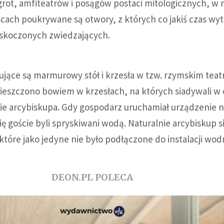
grot, amfiteatrów i posągów postaci mitologicznych, w 
cach poukrywane są otwory, z których co jakiś czas wy
skoczonych zwiedzających.
ujące są marmurowy stół i krzesła w tzw. rzymskim teat
ieszczono bowiem w krzesłach, na których siadywali w 
cie arcybiskupa. Gdy gospodarz uruchamiał urządzenie 
ię goście byli spryskiwani wodą. Naturalnie arcybiskup s
które jako jedyne nie było podłączone do instalacji wod
DEON.PL POLECA