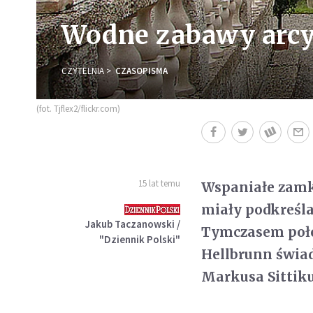
Wodne zabawy arc
CZYTELNIA
CZASOPISMA
(fot. Tjflex2/flickr.com)
15 lat temu
Wspaniałe zamk
miały podkreśla
Jakub Taczanowski /
Tymczasem poło
"Dziennik Polski"
Hellbrunn świad
Markusa Sittik