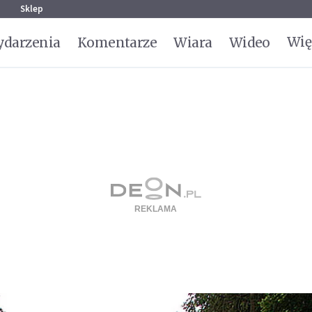
g
Sklep
Wię
darzenia
Komentarze
Wiara
Wideo