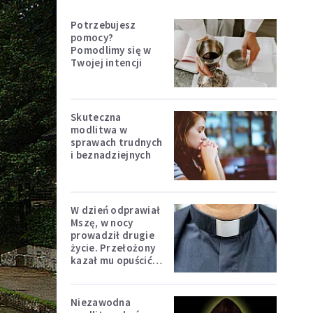
Potrzebujesz
pomocy?
Pomodlimy się w
Twojej intencji
Skuteczna
modlitwa w
sprawach trudnych
i beznadziejnych
W dzień odprawiał
Mszę, w nocy
prowadził drugie
życie. Przełożony
kazał mu opuścić
zakon
Niezawodna