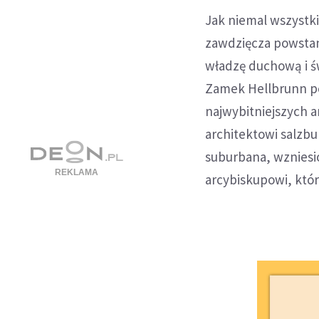
Jak niemal wszystki
zawdzięcza powstan
władzę duchową i św
Zamek Hellbrunn pow
najwybitniejszych 
architektowi salzbu
suburbana, wzniesi
arcybiskupowi, który