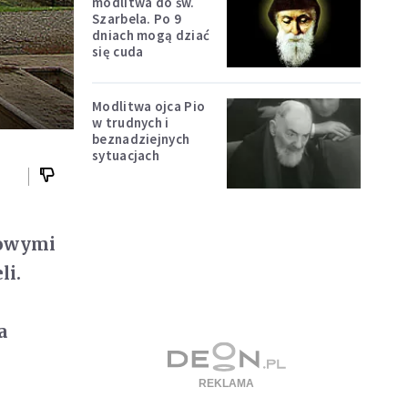
modlitwa do św.
Szarbela. Po 9
dniach mogą dziać
się cuda
Modlitwa ojca Pio
w trudnych i
beznadziejnych
sytuacjach
kowymi
li.
a