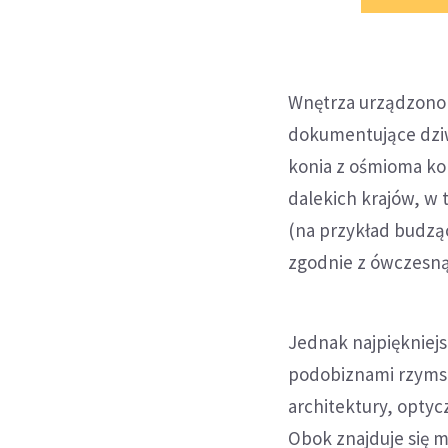
Wnętrza urządzono
dokumentujące dziw
konia z ośmioma ko
dalekich krajów, w 
(na przykład budzą
zgodnie z ówczesną 
Jednak najpiękniejs
podobiznami rzymski
architektury, opty
Obok znajduje się 