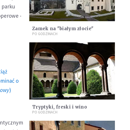
w parku
operowe -
Zamek na "białym złocie"
PO GODZINACH
ciąż
ominać o
howy
)
Tryptyki, freski i wino
PO GODZINACH
antycznym