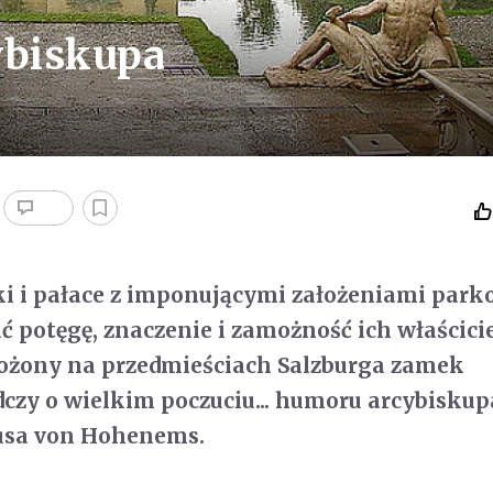
ybiskupa
i i pałace z imponującymi założeniami par
ć potęgę, znaczenie i zamożność ich właścicie
żony na przedmieściach Salzburga zamek
czy o wielkim poczuciu... humoru arcybiskup
usa von Hohenems.