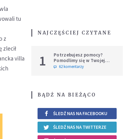
owla
owali tu
NAJCZĘŚCIEJ CZYTANE
o z
 zlecił
Potrzebujesz pomocy?
1
ncka villa
Pomodlimy się w Twojej
intencji
62 komentarzy
kich
BĄDŹ NA BIEŻĄCO
ŚLEDŹ NAS NA FACEBOOKU
ŚLEDŹ NAS NA TWITTERZE