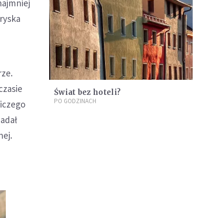
najmniej
tryska
rze.
czasie
Świat bez hoteli?
PO GODZINACH
niczego
iadał
nej.