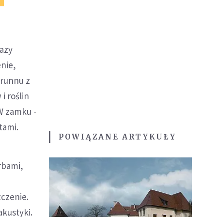
azy
nie,
brunnu z
i roślin
W zamku -
tami.
POWIĄZANE ARTYKUŁY
erbami,
zczenie.
kustyki.