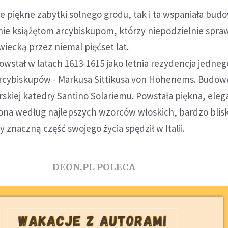
e piękne zabytki solnego grodu, tak i ta wspaniała bud
ie książętom arcybiskupom, którzy niepodzielnie spraw
iecką przez niemal pięćset lat.
stał w latach 1613-1615 jako letnia rezydencja jedneg
arcybiskupów - Markusa Sittikusa von Hohenems. Budowę
rskiej katedry Santino Solariemu. Powstała piękna, elega
ona według najlepszych wzorców włoskich, bardzo blis
 znaczną część swojego życia spędził w Italii.
DEON.PL POLECA