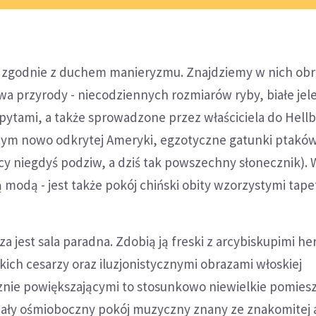
 zgodnie z duchem manieryzmu. Znajdziemy w nich obr
a przyrody - niecodziennych rozmiarów ryby, białe jele
pytami, a także sprowadzone przez właściciela do Hell
tym nowo odkrytej Ameryki, egzotyczne gatunki ptaków 
cy niegdyś podziw, a dziś tak powszechny słonecznik). 
modą - jest także pokój chiński obity wzorzystymi tape
za jest sala paradna. Zdobią ją freski z arcybiskupimi h
ch cesarzy oraz iluzjonistycznymi obrazami włoskiej
cznie powiększającymi to stosunkowo niewielkie pomies
mały ośmioboczny pokój muzyczny znany ze znakomitej a