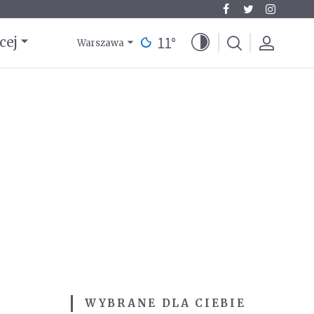
11
°
cej
Warszawa
WYBRANE DLA CIEBIE