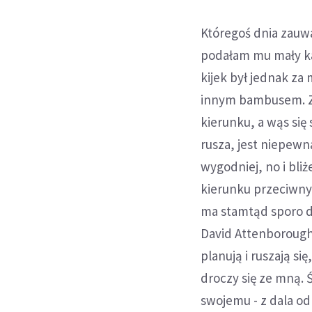
Któregoś dnia zauw
podałam mu mały ka
kijek był jednak za
innym bambusem. Za
kierunku, a wąs się 
rusza, jest niepewn
wygodniej, no i bliż
kierunku przeciwnym
ma stamtąd sporo da
David Attenborough 
planują i ruszają s
droczy się ze mną. Ś
swojemu - z dala od