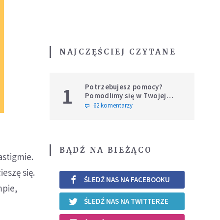
NAJCZĘŚCIEJ CZYTANE
Potrzebujesz pomocy?
1
Pomodlimy się w Twojej
intencji
62 komentarzy
BĄDŹ NA BIEŻĄCO
astigmie.
eszę się.
ŚLEDŹ NAS NA FACEBOOKU
mpie,
ŚLEDŹ NAS NA TWITTERZE