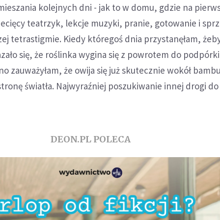
ieszania kolejnych dni - jak to w domu, gdzie na pier
iecięcy teatrzyk, lekcje muzyki, pranie, gotowanie i sprz
j tetrastigmie. Kiedy któregoś dnia przystanęłam, żeby 
azało się, że roślinka wygina się z powrotem do podpórki 
no zauważyłam, że owija się już skutecznie wokół bam
stronę światła. Najwyraźniej poszukiwanie innej drogi d
DEON.PL POLECA