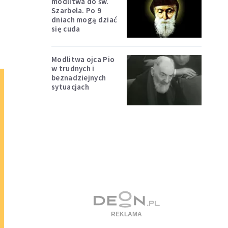
modlitwa do św.
Szarbela. Po 9
dniach mogą dziać
się cuda
Modlitwa ojca Pio
w trudnych i
beznadziejnych
sytuacjach