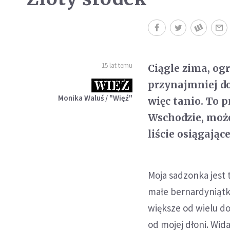
15 lat temu
Ciągle zima, ogr
przynajmniej d
Monika Waluś / "Więź"
więc tanio. To 
Wschodzie, moż
liście osiągając
Moja sadzonka jest t
małe bernardyniątko
większe od wielu do
od mojej dłoni. Wid