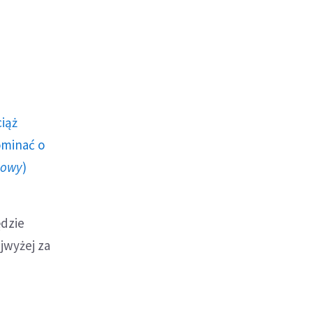
ciąż
ominać o
howy
)
ędzie
ajwyżej za