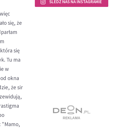
ŚLEDŹ NAS NA INSTAGRAMIE
 więc
o się, że
odparłam
ym
która się
yk. Tu ma
ie w
 od okna
ie, że sir
rzewidują,
trastigma
po
a: "Mamo,