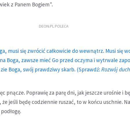
owiek z Panem Bogiem".
DEON.PL POLECA
ga, musi się zwrócić całkowicie do wewnątrz. Musi się w
a Boga, zawsze mieć Go przed oczyma i wytrwale zap
dzie Boga, swój prawdziwy skarb. (Sprawdź:
Rozwój duc
ęc pnącze. Poprawię za parę dni, jak jeszcze urośnie i b
, że jeśli będę codziennie ruszać, to w końcu uschnie. N
a podłogę.