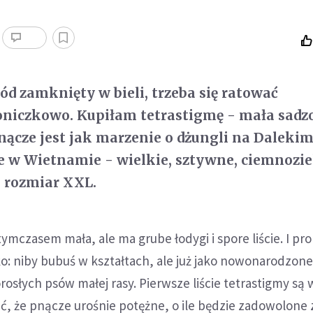
ód zamknięty w bieli, trzeba się ratować
oniczkowo. Kupiłam tetrastigmę - mała sadz
pnącze jest jak marzenie o dżungli na Daleki
e w Wietnamie - wielkie, sztywne, ciemnozi
e rozmiar XXL.
ymczasem mała, ale ma grube łodygi i spore liście. I pro
: niby bubuś w kształtach, ale już jako nowonarodzone 
rosłych psów małej rasy. Pierwsze liście tetrastigmy są 
ać, że pnącze urośnie potężne, o ile będzie zadowolone