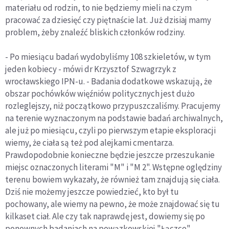
materiału od rodzin, to nie będziemy mieli na czym
pracować za dziesięć czy piętnaście lat. Już dzisiaj mamy
problem, żeby znaleźć bliskich członków rodziny.
- Po miesiącu badań wydobyliśmy 108 szkieletów, w tym
jeden kobiecy - mówi dr Krzysztof Szwagrzyk z
wrocławskiego IPN-u. - Badania dodatkowe wskazują, że
obszar pochówków więźniów politycznych jest dużo
rozleglejszy, niż początkowo przypuszczaliśmy. Pracujemy
na terenie wyznaczonym na podstawie badań archiwalnych,
ale już po miesiącu, czyli po pierwszym etapie eksploracji
wiemy, że ciała są też pod alejkami cmentarza.
Prawdopodobnie konieczne będzie jeszcze przeszukanie
miejsc oznaczonych literami "M" i "M 2". Wstępne oględziny
terenu bowiem wykazały, że również tam znajdują się ciała.
Dziś nie możemy jeszcze powiedzieć, kto był tu
pochowany, ale wiemy na pewno, że może znajdować się tu
kilkaset ciał. Ale czy tak naprawdę jest, dowiemy się po
ponownych badaniach na powązkowskiej "Łączce".