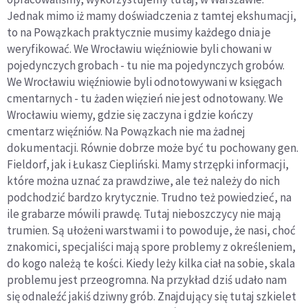
Jednak mimo iż mamy doświadczenia z tamtej ekshumacji,
to na Powązkach praktycznie musimy każdego dnia je
weryfikować. We Wrocławiu więźniowie byli chowani w
pojedynczych grobach - tu nie ma pojedynczych grobów.
We Wrocławiu więźniowie byli odnotowywani w księgach
cmentarnych - tu żaden więzień nie jest odnotowany. We
Wrocławiu wiemy, gdzie się zaczyna i gdzie kończy
cmentarz więźniów. Na Powązkach nie ma żadnej
dokumentacji. Równie dobrze może być tu pochowany gen.
Fieldorf, jak i Łukasz Ciepliński. Mamy strzępki informacji,
które można uznać za prawdziwe, ale też należy do nich
podchodzić bardzo krytycznie. Trudno też powiedzieć, na
ile grabarze mówili prawdę. Tutaj nieboszczycy nie mają
trumien. Są ułożeni warstwami i to powoduje, że nasi, choć
znakomici, specjaliści mają spore problemy z określeniem,
do kogo należą te kości. Kiedy leży kilka ciał na sobie, skala
problemu jest przeogromna. Na przykład dziś udało nam
się odnaleźć jakiś dziwny grób. Znajdujący się tutaj szkielet