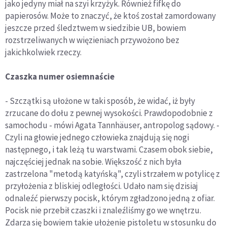
jako jedyny miał na szyi krzyżyk. Również fifkę do
papierosów. Może to znaczyć, że ktoś został zamordowany
jeszcze przed śledztwem w siedzibie UB, bowiem
rozstrzeliwanych w więzieniach przywożono bez
jakichkolwiek rzeczy.
Czaszka numer osiemnaście
- Szczątki są ułożone w taki sposób, że widać, iż były
zrzucane do dołu z pewnej wysokości. Prawdopodobnie z
samochodu - mówi Agata Tannhäuser, antropolog sądowy. -
Czyli na głowie jednego człowieka znajdują się nogi
następnego, i tak leżą tu warstwami. Czasem obok siebie,
najczęściej jednak na sobie. Większość z nich była
zastrzelona "metodą katyńską", czyli strzałem w potylicę z
przyłożenia z bliskiej odległości. Udało nam się dzisiaj
odnaleźć pierwszy pocisk, którym zgładzono jedną z ofiar.
Pocisk nie przebił czaszki i znaleźliśmy go we wnętrzu.
Zdarza się bowiem takie ułożenie pistoletu w stosunku do