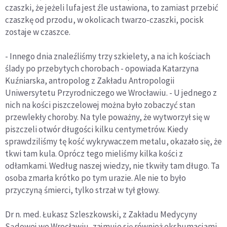
czaszki, że jeżeli lufa jest źle ustawiona, to zamiast przebić
czaszkę od przodu, w okolicach twarzo-czaszki, pocisk
zostaje w czaszce.
- Innego dnia znaleźliśmy trzy szkielety, a na ich kościach
ślady po przebytych chorobach - opowiada Katarzyna
Kuźniarska, antropolog z Zakładu Antropologii
Uniwersytetu Przyrodniczego we Wrocławiu. - U jednego z
nich na kości piszczelowej można było zobaczyć stan
przewlekły choroby. Na tyle poważny, że wytworzył się w
piszczeli otwór długości kilku centymetrów. Kiedy
sprawdziliśmy tę kość wykrywaczem metalu, okazało się, że
tkwi tam kula. Oprócz tego mieliśmy kilka kości z
odłamkami. Według naszej wiedzy, nie tkwiły tam długo. Ta
osoba zmarła krótko po tym urazie. Ale nie to było
przyczyną śmierci, tylko strzał w tył głowy.
Dr n. med. Łukasz Szleszkowski, z Zakładu Medycyny
Sądowej we Wrocławiu, zajmuje się również ekshumacjami