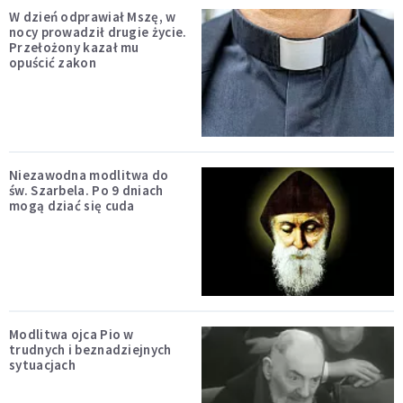
W dzień odprawiał Mszę, w
nocy prowadził drugie życie.
Przełożony kazał mu
opuścić zakon
Niezawodna modlitwa do
św. Szarbela. Po 9 dniach
mogą dziać się cuda
Modlitwa ojca Pio w
trudnych i beznadziejnych
sytuacjach