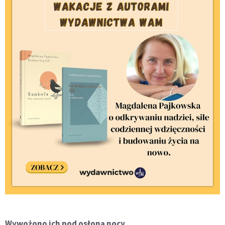
Wywożono ich pod osłoną nocy