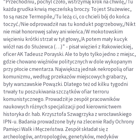
"Przechodniu, pochyl czoło, wstrzymaj krok na chwilę,/Tu
każda grudka krwią męczeńską broczy. To jest Służewiec,
to są nasze Termopile,/Tu leżą ci, co chcieli bój do końca
toczyć./Nie odprowadził nas tu kondukt pogrzebowy,/Nikt
nie miał honorowej salwy ani wieńca./W mokotowskim
więzieniu krótki strzał w tył głowy,/A potem mały kucyk
wiózł nas do Służewca (…)" - pisał więzień z Rakowieckiej,
oficer AK Tadeusz Porayski. Ale to było tylko jedno z miejsc,
gdzie chowano więźniów politycznych w dole wykopanym
przy płocie cmentarza. Największą jednak nekropolią ofiar
komunizmu, według przekazów miejscowych grabarzy,
były warszawskie Powązki. Dlatego też od kilku tygodni
trwały tu poszukiwania szczątków ofiar terroru
komunistycznego. Prowadził je zespół pracowników
naukowych różnych specjalizacji pod kierownictwem
historyka dr. hab. Krzysztofa Szwagrzyka z wrocławskiego
IPN-u. Badania prowadzone były na zlecenie Rady Ochrony
Pamięci Walk i Męczeństwa. Zespół składał się z
archeologów, antropologów, genetyków, medyków