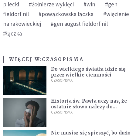
pilecki
#żołnierze wyklęci
#win
#gen
fieldorf nil
#powązkowska łączka
#więzienie
na rakowieckiej
#gen august fieldorf nil
#łączka
WIĘCEJ W:
CZASOPISMA
Do wielkiego światła idzie się
przez wielkie ciemności
CZASOPISMA
Historia św. Pawła uczy nas, że
ostatnie słowo należy do
światła, a nie do ciemności
CZASOPISMA
Nie musisz się spieszyć, bo dużo