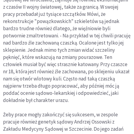
z czasów II wojny światowej, także za granicą. W swojej
pracy przebadał już tysiące szczątków. Mówi, że
rekonstrukcje "powązkowskich" szkieletów są jednak
bardzo trudne również dlatego, że więźniowie byli
potwornie zmaltretowani. - Na przykład w tej chwili pracuję
nad bardzo źle zachowaną czaszką. Ocalone jest tylko jej
sklepienie. Jednak mimo tych zmian widać szczeliny
pęknięć, które wskazują na zmiany pourazowe. Ten
człowiek musiał być więc strasznie katowany. Przy czaszce
nr 18, która jest również źle zachowana, po sklejeniu ukazał
nam się otwór wlotowy kuli. Często nad taką czaszką
najpierw trzeba długo popracować, aby później móc ją
poddać ocenie sądowo-lekarskiej i odpowiedzieć, jaki
dokładnie był charakter urazu.
Żeby prace mogły zakończyć się sukcesem, w zespole
pracuje również genetyk sądowy Andrzej Ossowski z
Zakładu Medycyny Sądowej w Szczecinie. Do jego zadań