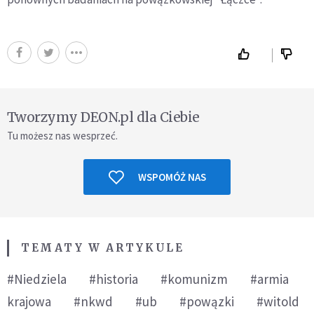
Tworzymy DEON.pl dla Ciebie
Tu możesz nas wesprzeć.
WSPOMÓŻ NAS
TEMATY W ARTYKULE
#Niedziela
#historia
#komunizm
#armia
krajowa
#nkwd
#ub
#powązki
#witold