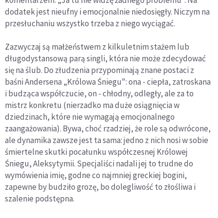
dodatek jest nieufny i emocjonalnie niedosięgły. Niczym na
przesłuchaniu wszystko trzeba z niego wyciągać.
Zazwyczaj są małżeństwem z kilkuletnim stażem lub
długodystansową parą singli, która nie może zdecydować
się na ślub. Do złudzenia przypominają znane postaci z
baśni Andersena „Królowa Śniegu": ona - ciepła, zatroskana
i budząca współczucie, on - chłodny, odległy, ale za to
mistrz konkretu (nierzadko ma duże osiągnięcia w
dziedzinach, które nie wymagają emocjonalnego
zaangażowania). Bywa, choć rzadziej, że role są odwrócone,
ale dynamika zawsze jest ta sama: jedno z nich nosi w sobie
śmiertelne skutki pocałunku współczesnej Królowej
Śniegu, Aleksytymii. Specjaliści nadali jej to trudne do
wymówienia imię, godne co najmniej greckiej bogini,
zapewne by budziło grozę, bo dolegliwość to złośliwa i
szalenie podstępna.