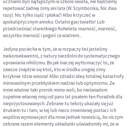
uczniami byli najtępszymi w szkole świata, nie będziemy
repetować żadnej zimy ani lata
(W. Szymborska,
Nic dwa
razy).
Nic tylko siąść i płakać! Albo krzyczeć w
apokaliptycznym amoku: Ostatni gasi światło! Lub
przedrzeźniać stareńkiego Koheleta: marność, marność,
wszystko marność i pogoń za wiatrem...
Jedyna pociecha w tym, że w rozpaczy też jesteśmy
niekonsekwentni, z natury niezdolni do systematycznego
uprawiania nihilizmu. Bo jak inaczej wytłumaczyć to, że
zawsze znajdzie się ktoś, kto w środku srogiej zimy
krzyknie: Idzie wiosna! Albo zdradzi ideę totalnej katastrofy
mimowolnym przebłyskiem nadziei lub optymizmu. Ze
mnie właśnie taki prorok mimo woli, bo nieświadom
zupełnie własnej misji od paru lat pisałem ten
Poradnik dla
nieprzystosowanych.
Zebrane tu teksty ukazały się już
drukiem tu i tam, w tej lub nieco zmienionej postaci. Ich
wspólna wymowa jest dla mnie jednak nowością, bo niczym
zebrane razem elementy układanki uświadomiły mi, że w