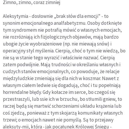
Zimno,
zimno, coraz zimniej
Aleksytymia - dosłownie „brak słów dla emocji" - to
synonim emocjonalnego analfabetyzmu. Osoby dotknięte
tym syndromem nie potrafią mówić o własnych emocjach,
nie rozróżniają ich fizjologicznych objawów, mają bardzo
ubogie życie wyobrażeniowe (np. nie miewają snów) i
operacyjny styl myślenia. Cierpią, choć o tym nie wiedzą, bo
nie są w stanie tego wyrazić i właściwie nazwać. Cierpią
zatem podwójnie. Mają trudności w określaniu własnych i
cudzych stanów emocjonalnych, co powoduje, że relacje
międzyludzkie zmieniają się dla nich w koszmar. Nawet z
własnym ciałem ledwie się dogadują, choć i tu popełniają
horrendalne błędy. Gdy kołacze im serce, bo czegoś się
przestraszyli, lub ssie ich w brzuchu, bo stłumili gniew, to
raczej będą się martwić schorzeniami układu krążenia lub
coś zjedzą, ponieważ z tym skojarzą komunikaty własnych
trzewi; o emocjach nawet nie pomyślą. Są to przejawy
aleksyty-mii, która - jak pocałunek Królowej Śniegu -