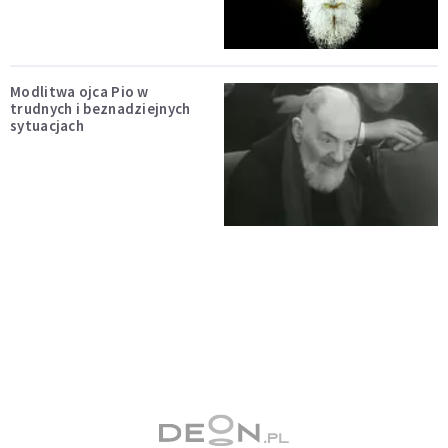
Modlitwa ojca Pio w
trudnych i beznadziejnych
sytuacjach