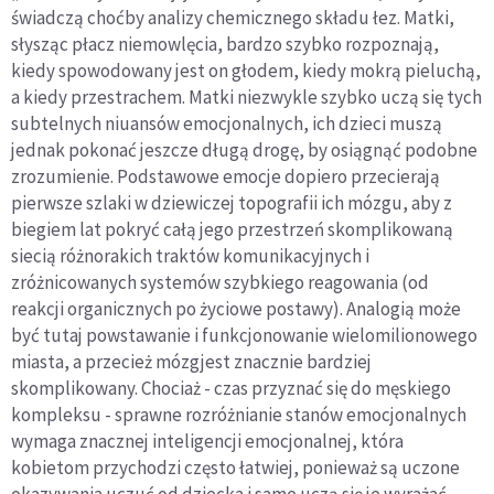
świadczą choćby analizy chemicznego składu łez. Matki,
słysząc płacz niemowlęcia, bardzo szybko rozpoznają,
kiedy spowodowany jest on głodem, kiedy mokrą pieluchą,
a kiedy przestrachem. Matki niezwykle szybko uczą się tych
subtelnych niuansów emocjonalnych, ich dzieci muszą
jednak pokonać jeszcze długą drogę, by osiągnąć podobne
zrozumienie. Podstawowe emocje dopiero przecierają
pierwsze szlaki w dziewiczej topografii ich mózgu, aby z
biegiem lat pokryć całą jego przestrzeń skomplikowaną
siecią różnorakich traktów komunikacyjnych i
zróżnicowanych systemów szybkiego reagowania (od
reakcji organicznych po życiowe postawy). Analogią może
być tutaj powstawanie i funkcjonowanie wielomilionowego
miasta, a przecież mózgjest znacznie bardziej
skomplikowany. Chociaż - czas przyznać się do męskiego
kompleksu - sprawne rozróżnianie stanów emocjonalnych
wymaga znacznej inteligencji emocjonalnej, która
kobietom przychodzi często łatwiej, ponieważ są uczone
okazywania uczuć od dziecka i same uczą się je wyrażać,