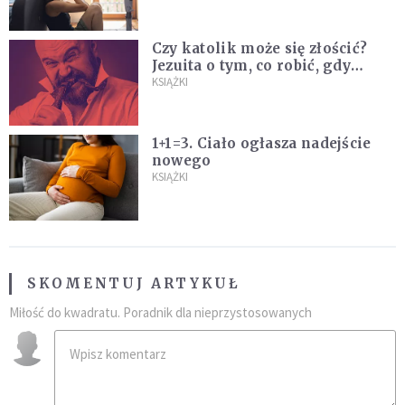
na "najlepsze wakacje życia"
Czy katolik może się złościć?
Jezuita o tym, co robić, gdy
puszczają nam nerwy
KSIĄŻKI
1+1=3. Ciało ogłasza nadejście
nowego
KSIĄŻKI
SKOMENTUJ ARTYKUŁ
Miłość do kwadratu. Poradnik dla nieprzystosowanych