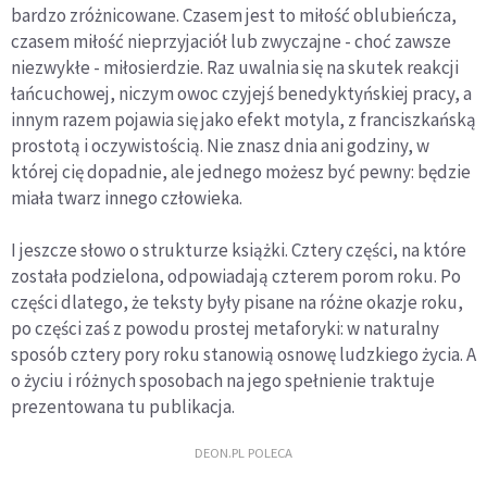
bardzo zróżnicowane. Czasem jest to miłość oblubieńcza,
czasem miłość nieprzyjaciół lub zwyczajne - choć zawsze
niezwykłe - miłosierdzie. Raz uwalnia się na skutek reakcji
łańcuchowej, niczym owoc czyjejś benedyktyńskiej pracy, a
innym razem pojawia się jako efekt motyla, z franciszkańską
prostotą i oczywistością. Nie znasz dnia ani godziny, w
której cię dopadnie, ale jednego możesz być pewny: będzie
miała twarz innego człowieka.
I jeszcze słowo o strukturze książki. Cztery części, na które
została podzielona, odpowiadają czterem porom roku. Po
części dlate
go, że teksty były pisane na różne okazje roku,
po części zaś z powodu prostej metaforyki: w naturalny
sposób cztery pory roku stanowią osnowę ludzkiego życia. A
o życiu i różnych sposobach na jego spełnienie traktuje
prezentowana tu publikacja.
DEON.PL POLECA