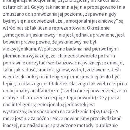
ostatnich lat. Gdyby tak nachalnie jej nie propagowano i nie
zmuszano do sprawdzania jej poziomu, zapewne nigdy
byśmy się nie dowiedzieli, że „emocjonalni jaskiniowcy" są
wśród nas aż tak licznie reprezentowani. Określenie
„emocjonalni jaskiniowcy" nie jest jednak uprawnione, jest
bowiem prawie pewne, że jaskiniowcy nie byli
aleksytymikami. Współczesne badania nad pierwotnymi
plemionami wykazują, że ich przedstawiciele potrafili
poprawnie odczytać i werbalizować najważniejsze emocje,
takie jak radość, smutek, gniew, wstręt, zdziwienie. Jeśli
więc dzięki odkryciu inteligencji emocjonalnej miało być
lepiej, to dlaczego jest tak źle? Dlaczego tak wielu cierpi na
emocjonalny analfabetyzm (trzeba raczej powiedzieć, że to
osoby z ich otoczenia cierpią z tego powodu)? Czy praca
nad inteligencją emocjonalną jednostek jest
wystarczającym sposobem na zaradzenie tej sytuacji? A
może jest już za późno? Może powinniśmy przeciwdziałać
inaczej, np. naśladując sprawdzone metody, publicznie