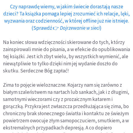
Czy naprawdę wiemy, w jakim świecie dorastają nasze
dzieci? Ta książka pomaga lepiej zrozumieć ich relacje, lęki,
wyzwania oraz codzienność, w której offline już nie istnieje.
(Sprawdź 👉
Dojrzewanie w sieci
)
Na koniec słowa wdzięczności skierowane do tych, którzy
zainspirowali mnie do pisania, a w efekcie do opublikowania
tej książki. Jest ich zbyt wielu, by wszystkich wymienić, ale
niewątpliwie to tylko dzięki nim jej wydanie doszło do
skutku. Serdeczne Bóg zapłać!
Zima to pojęcie wieloznaczne. Kojarzy nam się zarówno z
białym szaleństwem na nartach lub sankach, jak i z długimi,
samotnymi wieczorami czy z prozaicznym katarem i
gorączką. Przykra jest zwłaszcza przedłużająca się zima, bo
chroniczny brak słonecznego światła i kontaktu ze świeżym
powietrzem owocuje złym samopoczuciem, smutkiem, a w
ekstremalnych przypadkach depresją. A co dopiero