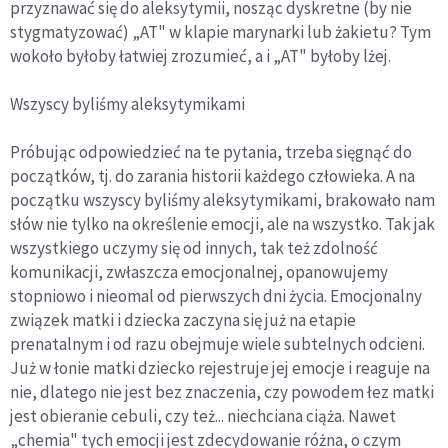
przyznawać się do aleksytymii, nosząc dyskretne (by nie
stygmatyzować) „AT" w klapie marynarki lub żakietu? Tym
wokoło byłoby łatwiej zrozumieć, a i „AT" byłoby lżej.
Wszyscy
byliśmy aleksytymikami
Próbując odpowiedzieć na te pytania, trzeba sięgnąć do
początków, tj. do zarania historii każdego człowieka. A na
początku wszyscy byliśmy aleksytymikami, brakowało nam
słów nie tylko na określenie emocji, ale na wszystko. Tak jak
wszystkiego uczymy się od innych, tak też zdolność
komunikacji, zwłaszcza emocjonalnej, opanowujemy
stopniowo i nieomal od pierwszych dni życia. Emocjonalny
związek matki i dziecka zaczyna się już na etapie
prenatalnym i od razu obejmuje wiele subtelnych odcieni.
Już w łonie matki dziecko rejestruje jej emocje i reaguje na
nie, dlatego nie jest bez znaczenia, czy powodem łez matki
jest obieranie cebuli, czy też... niechciana ciąża. Nawet
„chemia" tych emocji jest zdecydowanie różna, o czym