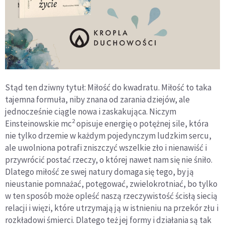
Stąd ten dziwny tytuł:
Miłość do kwadratu.
Miłość to taka
tajemna formuła, niby znana od zarania dziejów, ale
jednocześnie ciągle nowa i zaskakująca. Niczym
2
Einsteinowskie mc
opisuje energię o potężnej sile, która
nie tylko drzemie w każdym pojedynczym ludzkim sercu,
ale uwolniona potrafi zniszczyć wszelkie zło i nienawiść i
przywrócić postać rzeczy, o której nawet nam się nie śniło.
Dlatego miłość ze swej natury domaga się tego, by ją
nieustanie pomnażać, potęgować, zwielokrotniać, bo tylko
w ten sposób może opleść naszą rzeczywistość ścisłą siecią
relacji i więzi, które utrzymają ją w istnieniu na przekór złu i
rozkładowi śmierci. Dlatego też jej formy i działania są tak