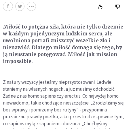
Miłość to potężna siła, która nie tylko drzemie
w każdym pojedynczym ludzkim sercu, ale
uwolniona potrafi zniszczyć wszelkie zło i
nienawiść. Dlatego miłość domaga się tego, by
ją nieustanie potęgować. Miłość jak mission
impossible.
Z natury wszyscy jesteśmy nieprzystosowani. Ledwie
staniemy na własnych nogach, a już musimy odchodzić.
Żadne z nas
homo sapiens
czy
erectus.
Co najwyżej
homo
niewiadomo,
takie chodzące nieszczęście. „Zrodziliśmy się
bez wprawy i pomrzemy bez rutyny" - przypomina
prozaiczne prawdy poetka, a ku przestrodze -pewnie tym,
co
sapiens
mylą z sapaniem - dorzuca: „Choćbyśmy