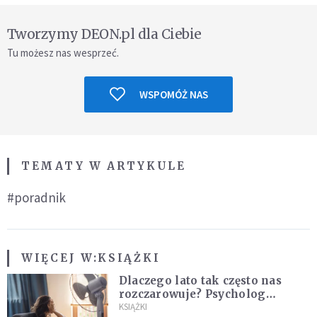
Tworzymy DEON.pl dla Ciebie
Tu możesz nas wesprzeć.
WSPOMÓŻ NAS
TEMATY W ARTYKULE
#poradnik
WIĘCEJ W:
KSIĄŻKI
Dlaczego lato tak często nas
rozczarowuje? Psycholog
wyjaśnia, skąd bierze się presja
KSIĄŻKI