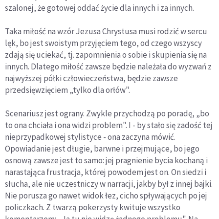
szalonej, że gotowej oddać życie dla innych i za innych.
Taka miłość na wzór Jezusa Chrystusa musi rodzić w sercu
lęk, bo jest swoistym przyjęciem tego, od czego wszyscy
zdają się uciekać, tj. zapomnienia o sobie i skupienia się na
innych. Dlatego miłość zawsze będzie należała do wyzwań z
najwyższej półki człowieczeństwa, będzie zawsze
przedsięwzięciem „tylko dla orłów".
Scenariusz jest ograny. Zwykle przychodzą po poradę, „bo
to ona chciała i ona widzi problem". I - by stało się zadość tej
nieprzypadkowej stylistyce - ona zaczyna mówić.
Opowiadanie jest długie, barwne i przejmujące, bo jego
osnową zawsze jest to samo: jej pragnienie bycia kochaną i
narastająca frustracja, której powodem jest on. On siedzi i
słucha, ale nie uczestniczy w narracji, jakby był z innej bajki.
Nie porusza go nawet widok łez, cicho spływających po jej
policzkach. Z twarzą pokerzysty kwituje wszystko
komentarzem: „Ja tu nie widzę żadnego problemu". Na