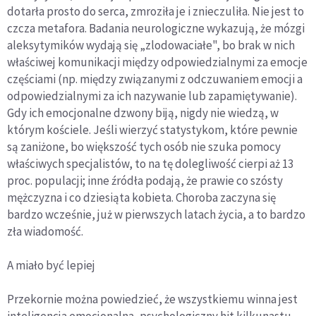
dotarła prosto do serca, zmroziła je i znieczuliła. Nie jest to
czcza metafora. Badania neurologiczne wykazują, że mózgi
aleksytymików wydają się „zlodowaciałe", bo brak w nich
właściwej komunikacji między odpowiedzialnymi za emocje
częściami (np. między związanymi z odczuwaniem emocji a
odpowiedzialnymi za ich nazywanie lub zapamiętywanie).
Gdy ich emocjonalne dzwony biją, nigdy nie wiedzą, w
którym kościele. Jeśli wierzyć statystykom, które pewnie
są zaniżone, bo większość tych osób nie szuka pomocy
właściwych specjalistów, to na tę dolegliwość cierpi aż 13
proc. populacji; inne źródła podają, że prawie co szósty
mężczyzna i co dziesiąta kobieta. Choroba zaczyna się
bardzo wcześnie, już w pierwszych latach życia, a to bardzo
zła wiadomość.
A
miało być lepiej
Przekornie można powiedzieć, że wszystkiemu winna jest
inteligencja emocjonalna, psychologiczny hit kilkunastu