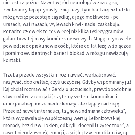
nie jest za późno. Nawet wśród neurologów znajdą się
zwolennicy tej optymistycznej tezy, tym bardziej że ludzki
mózg wciąż pozostaje zagadką, a jego możliwości - po
urazach, wstrząsach, wylewach krwi - nadal zaskakują.
Ponadto człowiek to coś więcej niż kilka tysięcy gramów
galaretowatej masy komórek nerwowych. Mogą o tym wiele
powiedzieć opiekunowie osób, które od lat leżą w śpiączce
i pomimo ewidentnych barier i blokad w mózgu nawiązują
kontakt.
Trzeba przede wszystkim rozmawiać, werbalizować,
nazywać, dookreślać, czyli uczyć się. Gdyby wspominany już
Kaj chciał rozmawiać z Gerdą o uczuciach, prawdopodobnie
stworzyliby razem jakiś czytelny system komunikacji
emocjonalnej, może niedoskonały, ale dający nadzieję.
Przecież nawet internauci, ta „nowa odmiana człowieka",
która wydawała się współczesną wersją Leibnizowskiej
monady bez drzwi i okien, odkryli i docenili użyteczność, a
nawet nieodzowność emocji, a ściślej tzw. emotikonów, np.: