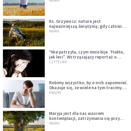
o trzech rzeczach
WIARA
Ks. Grzywocz: natura jest
najważniejszą świątynią; gdy człowiek
oddziela się od niej, zachodzą w nim
WIARA
głębokie zmiany
“Nie patrzyła, czym mnie bije. Tłukła,
jak leci”. Wstrząsający reportaż o
dzieciństwie milienialsów
CZYTELNIA
Robimy wszystko, by o nich zapomnieć.
Okazuje się, że wiele na tym tracimy.
Czego mogą nas nauczyć porażki?
KSIĄŻKI
Maryja jest dla nas wzorem
kontemplacji, zatrzymania się przy
Tym, który jedynie jest konieczny
WIARA