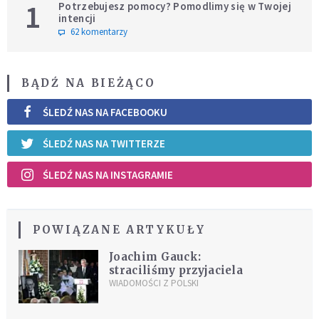
1
Potrzebujesz pomocy? Pomodlimy się w Twojej
intencji
62 komentarzy
BĄDŹ NA BIEŻĄCO
ŚLEDŹ NAS NA FACEBOOKU
ŚLEDŹ NAS NA TWITTERZE
ŚLEDŹ NAS NA INSTAGRAMIE
POWIĄZANE ARTYKUŁY
Joachim Gauck:
straciliśmy przyjaciela
WIADOMOŚCI Z POLSKI