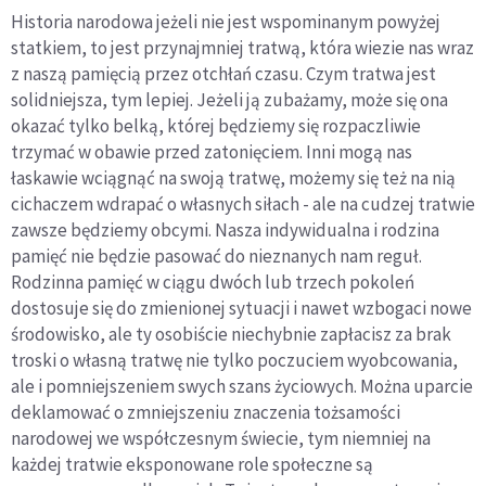
Historia narodowa jeżeli nie jest wspominanym powyżej
statkiem, to jest przynajmniej tratwą, która wiezie nas wraz
z naszą pamięcią przez otchłań czasu. Czym tratwa jest
solidniejsza, tym lepiej. Jeżeli ją zubażamy, może się ona
okazać tylko belką, której będziemy się rozpaczliwie
trzymać w obawie przed zatonięciem. Inni mogą nas
łaskawie wciągnąć na swoją tratwę, możemy się też na nią
cichaczem wdrapać o własnych siłach - ale na cudzej tratwie
zawsze będziemy obcymi. Nasza indywidualna i rodzina
pamięć nie będzie pasować do nieznanych nam reguł.
Rodzinna pamięć w ciągu dwóch lub trzech pokoleń
dostosuje się do zmienionej sytuacji i nawet wzbogaci nowe
środowisko, ale ty osobiście niechybnie zapłacisz za brak
troski o własną tratwę nie tylko poczuciem wyobcowania,
ale i pomniejszeniem swych szans życiowych. Można uparcie
deklamować o zmniejszeniu znaczenia tożsamości
narodowej we współczesnym świecie, tym niemniej na
każdej tratwie eksponowane role społeczne są