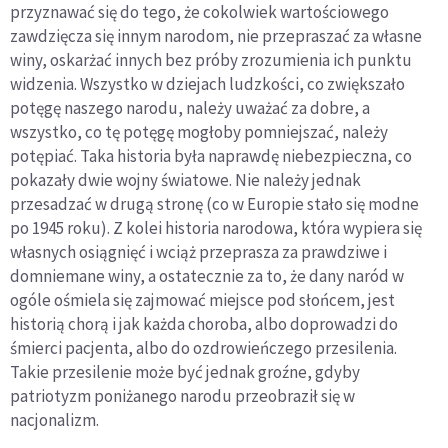
przyznawać się do tego, że cokolwiek wartościowego
zawdzięcza się innym narodom, nie przepraszać za własne
winy, oskarżać innych bez próby zrozumienia ich punktu
widzenia. Wszystko w dziejach ludzkości, co zwiększało
potęgę naszego narodu, należy uważać za dobre, a
wszystko, co tę potęgę mogłoby pomniejszać, należy
potępiać. Taka historia była naprawdę niebezpieczna, co
pokazały dwie wojny światowe. Nie należy jednak
przesadzać w drugą stronę (co w Europie stało się modne
po 1945 roku). Z kolei historia narodowa, która wypiera się
własnych osiągnięć i wciąż przeprasza za prawdziwe i
domniemane winy, a ostatecznie za to, że dany naród w
ogóle ośmiela się zajmować miejsce pod słońcem, jest
historią chorą i jak każda choroba, albo doprowadzi do
śmierci pacjenta, albo do ozdrowieńczego przesilenia.
Takie przesilenie może być jednak groźne, gdyby
patriotyzm poniżanego narodu przeobraził się w
nacjonalizm.