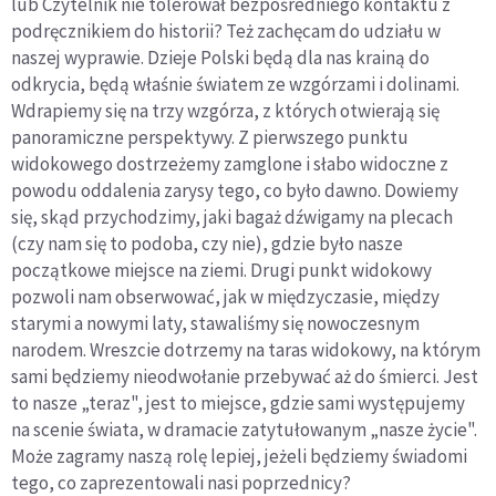
lub Czytelnik nie tolerował bezpośredniego kontaktu z
podręcznikiem do historii? Też zachęcam do udziału w
naszej wyprawie. Dzieje Polski będą dla nas krainą do
odkrycia, będą właśnie światem ze wzgórzami i dolinami.
Wdrapiemy się na trzy wzgórza, z których otwierają się
panoramiczne perspektywy. Z pierwszego punktu
widokowego dostrzeżemy zamglone i słabo widoczne z
powodu oddalenia zarysy tego, co było dawno. Dowiemy
się, skąd przychodzimy, jaki bagaż dźwigamy na plecach
(czy nam się to podoba, czy nie), gdzie było nasze
początkowe miejsce na ziemi. Drugi punkt widokowy
pozwoli nam obserwować, jak w międzyczasie, między
starymi a nowymi laty, stawaliśmy się nowoczesnym
narodem. Wreszcie dotrzemy na taras widokowy, na którym
sami będziemy nieodwołanie przebywać aż do śmierci. Jest
to nasze „teraz", jest to miejsce, gdzie sami występujemy
na scenie świata, w dramacie zatytułowanym „nasze życie".
Może zagramy naszą rolę lepiej, jeżeli będziemy świadomi
tego, co zaprezentowali nasi poprzednicy?