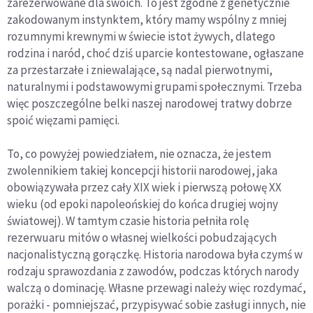
zarezerwowane dla swoich. To jest zgodne z genetycznie
zakodowanym instynktem, który mamy wspólny z mniej
rozumnymi krewnymi w świecie istot żywych, dlatego
rodzina i naród, choć dziś uparcie kontestowane, ogłaszane
za przestarzałe i zniewalające, są nadal pierwotnymi,
naturalnymi i podstawowymi grupami społecznymi. Trzeba
więc poszczególne belki naszej narodowej tratwy dobrze
spoić więzami pamięci.
To, co powyżej powiedziałem, nie oznacza, że jestem
zwolennikiem takiej koncepcji historii narodowej, jaka
obowiązywała przez cały XIX wiek i pierwszą połowę XX
wieku (od epoki napoleońskiej do końca drugiej wojny
światowej). W tamtym czasie historia pełniła rolę
rezerwuaru mitów o własnej wielkości pobudzających
nacjonalistyczną gorączkę. Historia narodowa była czymś w
rodzaju sprawozdania z zawodów, podczas których narody
walczą o dominację. Własne przewagi należy więc rozdymać,
porażki - pomniejszać, przypisywać sobie zasługi innych, nie