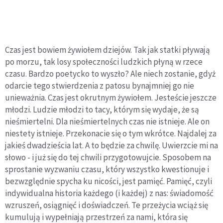
Czas jest bowiem żywiołem dziejów. Tak jak statki pływają
po morzu, tak losy społeczności ludzkich płyną w rzece
czasu. Bardzo poetycko to wyszło? Ale niech zostanie, gdyż
odarcie tego stwierdzenia z patosu bynajmniej go nie
unieważnia. Czas jest okrutnym żywiołem. Jesteście jeszcze
młodzi. Ludzie młodzi to tacy, którym się wydaje, że są
nieśmiertelni. Dla nieśmiertelnych czas nie istnieje. Ale on
niestety istnieje. Przekonacie się o tym wkrótce. Najdalej za
jakieś dwadzieścia lat. A to będzie za chwilę. Uwierzcie mi na
słowo - i już się do tej chwili przygotowujcie. Sposobem na
sprostanie wyzwaniu czasu, który wszystko kwestionuje i
bezwzględnie spycha ku nicości, jest pamięć. Pamięć, czyli
indywidualna historia każdego (i każdej) z nas: świadomość
wzruszeń, osiągnięć i doświadczeń. Te przeżycia wciąż się
kumulują i wypełniają przestrzeń za nami, która się