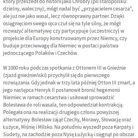
który przeszedł do historii jako Chrobry (po staropolsku:
dzielny, waleczny), mógł nadal być „przyjacielem cesarza",
ale już nie jako wasal, lecz równoprawny partner. Dzięki
osiągnięciom swego ojca czuł się na tyle silny, że mógł
rozważyć alternatywę: czy partycypuje (uczestniczy) w
projekcie dla Europy konstruowanym przez Niemcy, czy
buduje przeciwwagę dla Niemiec w postaci państwa
jednoczącego Polaków i Czechów.
W 1000 roku podczas spotkania z Ottonem III w Gnieźnie
(zjazd gnieźnieński) przychylił się do pierwszego
rozwiązania. Gdy jednak w trzy lata później Otton III zmarł, a
jego następca Henryk II postanowił bronić hegemonii
Niemiec w ramach cesarstwa i usiłował sprowadzić
Bolesława do roli wasala, ten odpowiedział kontrakcją.
Polegała ona na realizacji drugiego członu powyższej
alternatywy. Bolesław zajął Czechy, Morawy, Słowację oraz
Łużyce, Miśnię i Milsko. Na południu wyszedł poza Karpaty i
Sudety, na zachodzie poza Nysę Łuźycką i sięgnął po obszar