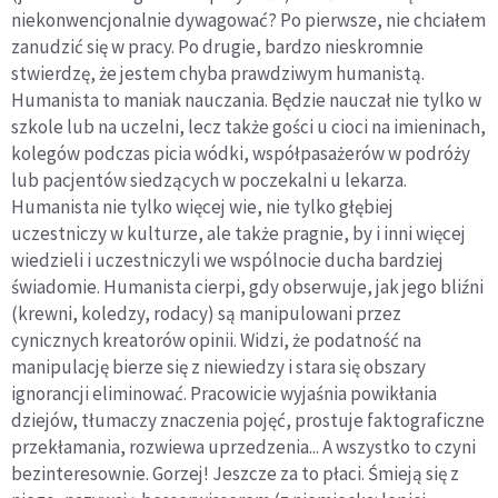
niekonwencjonalnie dywagować? Po pierwsze, nie chciałem
zanudzić się w pracy. Po drugie, bardzo nieskromnie
stwierdzę, że jestem chyba prawdziwym humanistą.
Humanista to maniak nauczania. Będzie nauczał nie tylko w
szkole lub na uczelni, lecz także gości u cioci na imieninach,
kolegów podczas picia wódki, współpasażerów w podróży
lub pacjentów siedzących w poczekalni u lekarza.
Humanista nie tylko więcej wie, nie tylko głębiej
uczestniczy w kulturze, ale także pragnie, by i inni więcej
wiedzieli i uczestniczyli we wspólnocie ducha bardziej
świadomie. Humanista cierpi, gdy obserwuje, jak jego bliźni
(krewni, koledzy, rodacy) są manipulowani przez
cynicznych kreatorów opinii. Widzi, że podatność na
manipulację bierze się z niewiedzy i stara się obszary
ignorancji eliminować. Pracowicie wyjaśnia powikłania
dziejów, tłumaczy znaczenia pojęć, prostuje faktograficzne
przekłamania, rozwiewa uprzedzenia... A wszystko to czyni
bezinteresownie. Gorzej! Jeszcze za to płaci. Śmieją się z