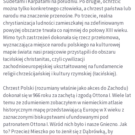
Sudetami i Karpatami na południu. Po drugie, ochrzcić
można tylko konkretnego człowieka, a chrzest państwa lub
narodu ma znaczenie przenośne. Po trzecie, realna
chrystianizacja ludności zamieszkałej na zdefiniowanym
powyżej obszarze trwała co najmniej do połowy XIII wieku.
Mimo tych zastrzeżeń dokonała się rzecz przełomowa,
wyznaczająca miejsce narodu polskiego na kulturowej
mapie świata: nasi praojcowie przystąpili do obszaru
łacińskiej
christanitas,
czyli cywilizacji
zachodnioeuropejskiej ukształtowanej na fundamencie
religii chrześcijańskiej i kultury rzymskiej (łacińskiej).
Chrzest Polski (rozumiany właśnie jako akces do Zachodu)
dokonał się w 966 roku za zachętą i zgodą Ottona I. Wiele lat
temu ze zdumieniem zobaczyłem w niemieckim atlasie
historycznym mapę przedstawiającą Europę w X wieku z
zaznaczonymi biskupstwami ufundowanymi pod
patronatem Ottona I. Wśród nich było i nasze Gniezno. Jak
to? Przecież Mieszko po to żenił się z Dąbrówką, by