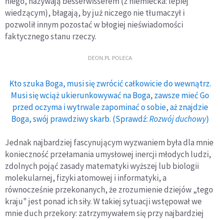
niego, nazywają besserwisserem (z niemiecka: lepiej
wiedzącym), błagają, by już niczego nie tłumaczył i
pozwolił innym pozostać w błogiej nieświadomości
faktycznego stanu rzeczy.
DEON.PL POLECA
Kto szuka Boga, musi się zwrócić całkowicie do wewnątrz.
Musi się wciąż ukierunkowywać na Boga, zawsze mieć Go
przed oczyma i wytrwale zapominać o sobie, aż znajdzie
Boga, swój prawdziwy skarb. (Sprawdź:
Rozwój duchowy
)
Jednak najbardziej fascynującym wyzwaniem była dla mnie
konieczność przełamania umysłowej inercji młodych ludzi,
zdolnych pojąć zasady matematyki wyższej lub biologii
molekularnej, fizyki atomowej i informatyki, a
równocześnie przekonanych, że zrozumienie dziejów „tego
kraju" jest ponad ich siły. W takiej sytuacji wstępował we
mnie duch przekory: zatrzymywałem się przy najbardziej