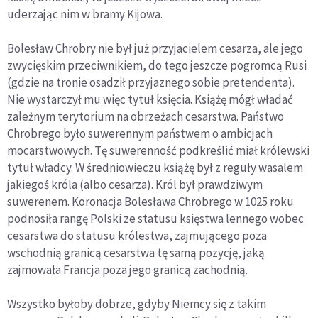
uderzając nim w bramy Kijowa.
Bolesław Chrobry nie był już przyjacielem cesarza, ale jego
zwycięskim przeciwnikiem, do tego jeszcze pogromcą Rusi
(gdzie na tronie osadził przyjaznego sobie pretendenta).
Nie wystarczył mu więc tytuł księcia. Książę mógł władać
zależnym terytorium na obrzeżach cesarstwa. Państwo
Chrobrego było suwerennym państwem o ambicjach
mocarstwowych. Tę suwerenność podkreślić miał królewski
tytuł władcy. W średniowieczu książę był z reguły wasalem
jakiegoś króla (albo cesarza). Król był prawdziwym
suwerenem. Koronacja Bolesława Chrobrego w 1025 roku
podnosiła rangę Polski ze statusu księstwa lennego wobec
cesarstwa do statusu królestwa, zajmującego poza
wschodnią granicą cesarstwa tę samą pozycję, jaką
zajmowała Francja poza jego granicą zachodnią.
Wszystko byłoby dobrze, gdyby Niemcy się z takim