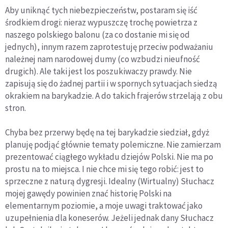
Aby uniknąć tych niebezpieczeństw, postaram się iść
środkiem drogi: nieraz wypuszczę trochę powietrza z
naszego polskiego balonu (za co dostanie mi się od
jednych), innym razem zaprotestuję przeciw podważaniu
należnej nam narodowej dumy (co wzbudzi nieufność
drugich). Ale taki jest los poszukiwaczy prawdy. Nie
zapisują się do żadnej partii i w spornych sytuacjach siedzą
okrakiem na barykadzie. A do takich frajerów strzelają z obu
stron.
Chyba bez przerwy będę na tej barykadzie siedział, gdyż
planuję podjąć głównie tematy polemiczne. Nie zamierzam
prezentować ciągłego wykładu dziejów Polski. Nie ma po
prostu na to miejsca. I nie chce mi się tego robić: jest to
sprzeczne z naturą dygresji. Idealny (Wirtualny) Słuchacz
mojej gawędy powinien znać historię Polski na
elementarnym poziomie, a moje uwagi traktować jako
uzupełnienia dla koneserów. Jeżeli jednak dany Słuchacz