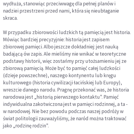
wydłuża, stanowiąc przeciwwagę dla pełnej planów i
nadziei przestrzeni przed nami, która się nieubłaganie
skraca.
W przypadku zbiorowości ludzkich tą pamięcią jest historia.
Mówiąc bardziej precyzyjnie: historia jest zapisem
zbiorowej pamięci. Albo jeszcze dokładniej: jest nauką
badającą ów zapis. Ale mieliśmy nie wnikać w teoretyczne
podstawy historii, więc zostańmy przy utożsamieniu jej ze
zbiorową pamięcią. Może być to pamięć całej ludzkości
(dzieje powszechne), naszego kontynentu lub kręgu
kulturowego (historia cywilizacji łacińskiej lub Europy),
wreszcie danego narodu. Pragnę przekonać was, że historia
narodowa jest „historią pierwszego kontaktu". Pamięć
indywidualna zakotwiczona jest w pamięci rodzinnej, a ta -
w narodowej. Nie bez powodu podczas naszej podróży w
świat politologii zauważyliśmy, że naród można traktować
jako „rodzinę rodzin".