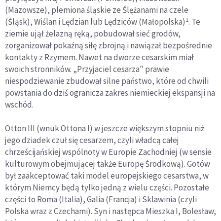
(Mazowsze), plemiona śląskie ze Ślężanami na czele
1
(Śląsk), Wiślan i Lędzian lub Lędziców (Małopolska)
. Te
ziemie ujął żelazną ręką, pobudował sieć grodów,
zorganizował pokaźną siłę zbrojną i nawiązał bezpośrednie
kontakty z Rzymem. Nawet na dworze cesarskim miał
swoich stronników. „Przyjaciel cesarza" prawie
niespodziewanie zbudował silne państwo, które od chwili
powstania do dziś ogranicza zakres niemieckiej ekspansji na
wschód.
Otton III (wnuk Ottona I) w jeszcze większym stopniu niż
jego dziadek czuł się cesarzem, czyli władcą całej
chrześcijańskiej wspólnoty w Europie Zachodniej (w sensie
kulturowym obejmującej także Europę Środkową). Gotów
był zaakceptować taki model europejskiego cesarstwa, w
którym Niemcy będą tylko jedną z wielu części. Pozostałe
części to Roma (Italia), Galia (Francja) i Sklawinia (czyli
Polska wraz z Czechami). Syn i następca Mieszka I, Bolesław,