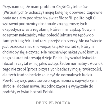
Przyznam się, że mam problem. Część Czytelników
(Wirtualnych Słuchaczy) mojej kolejnej opowieści zapewne
brała udział w podróżach w świat filozofii i politologii. Ci
wytrawni podróżnicy doskonale znają genezę tych
ekspedycji wraz z regułami, które nimi rządzą. Nowym
adeptom należałoby więc polecić lekturę wstępów do
tamtych książek - i od razu przejść do rzeczy. Ale na świecie
jest przecież znacznie więcej książek niż ludzi, którym
chciałoby się je czytać. Nie można więc nakazywać komuś,
kogo akurat interesują dzieje Polski, by szukał książki o
filozofii i czytał w niej jakiś wstęp. Żaden normalny człowiek
tego nie zrobi (prócz przyszłych badaczy mojej twórczości,
ale tych trudno będzie zaliczyć do normalnych ludzi).
Powtórzę więc podstawowe zagadnienia w największym
skrócie i dodam nowe, już odnoszące się wyłącznie do
podróży w świat historii Polski.
DEON.PL POLECA