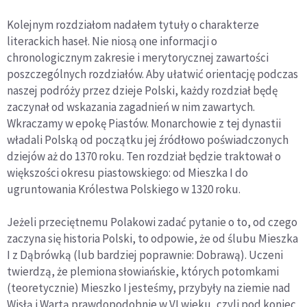
Kolejnym rozdziałom nadałem tytuły o charakterze
literackich haseł. Nie niosą one informacji o
chronologicznym zakresie i merytorycznej zawartości
poszczególnych rozdziałów. Aby ułatwić orientację podczas
naszej podróży przez dzieje Polski, każdy rozdział będę
zaczynał od wskazania zagadnień w nim zawartych.
Wkraczamy w epokę Piastów. Monarchowie z tej dynastii
władali Polską od początku jej źródłowo poświadczonych
dziejów aż do 1370 roku. Ten rozdział będzie traktował o
większości okresu piastowskiego: od Mieszka I do
ugruntowania Królestwa Polskiego w 1320 roku.
Jeżeli przeciętnemu Polakowi zadać pytanie o to, od czego
zaczyna się historia Polski, to odpowie, że od ślubu Mieszka
I z Dąbrówką (lub bardziej poprawnie: Dobrawą). Uczeni
twierdzą, że plemiona słowiańskie, których potomkami
(teoretycznie)
Mieszko I
jesteśmy, przybyły na ziemie nad
Wisłą i Wartą prawdopodobnie w VI wieku, czyli pod koniec