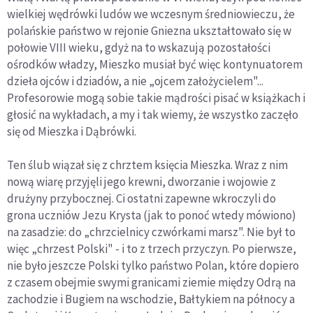
wielkiej wędrówki ludów we wczesnym średniowieczu, że
polańskie państwo w rejonie Gniezna ukształtowało się w
połowie VIII wieku, gdyż na to wskazują pozostałości
ośrodków władzy, Mieszko musiał być więc kontynuatorem
dzieła ojców i dziadów, a nie „ojcem założycielem"...
Profesorowie mogą sobie takie mądrości pisać w książkach i
głosić na wykładach, a my i tak wiemy, że wszystko zaczęło
się od Mieszka i Dąbrówki.
Ten ślub wiązał się z chrztem księcia Mieszka. Wraz z nim
nową wiarę przyjęli jego krewni, dworzanie i wojowie z
drużyny przybocznej. Ci ostatni zapewne wkroczyli do
grona uczniów Jezu Krysta (jak to ponoć wtedy mówiono)
na zasadzie: do „chrzcielnicy czwórkami marsz". Nie był to
więc „chrzest Polski" - i to z trzech przyczyn. Po pierwsze,
nie było jeszcze Polski tylko państwo Polan, które dopiero
z czasem obejmie swymi granicami ziemie między Odrą na
zachodzie i Bugiem na wschodzie, Bałtykiem na północy a