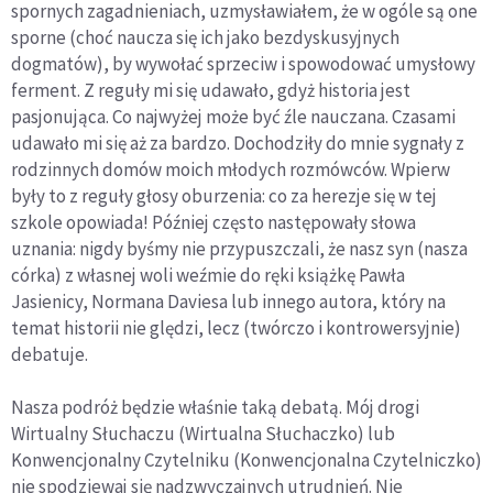
spornych zagadnieniach, uzmysławiałem, że w ogóle są one
sporne (choć naucza się ich jako bezdyskusyjnych
dogmatów), by wywołać sprzeciw i spowodować umysłowy
ferment. Z reguły mi się udawało, gdyż historia jest
pasjonująca. Co najwyżej może być źle nauczana. Czasami
udawało mi się aż za bardzo. Dochodziły do mnie sygnały z
rodzinnych domów moich młodych rozmówców. Wpierw
były to z reguły głosy oburzenia: co za herezje się w tej
szkole opowiada! Później często następowały słowa
uznania: nigdy byśmy nie przypuszczali, że nasz syn (nasza
córka) z własnej woli weźmie do ręki książkę Pawła
Jasienicy, Normana Daviesa lub innego autora, który na
temat historii nie ględzi, lecz (twórczo i kontrowersyjnie)
debatuje.
Nasza podróż będzie właśnie taką debatą. Mój drogi
Wirtualny Słuchaczu (Wirtualna Słuchaczko) lub
Konwencjonalny Czytelniku (Konwencjonalna Czytelniczko)
nie spodziewaj się nadzwyczajnych utrudnień. Nie