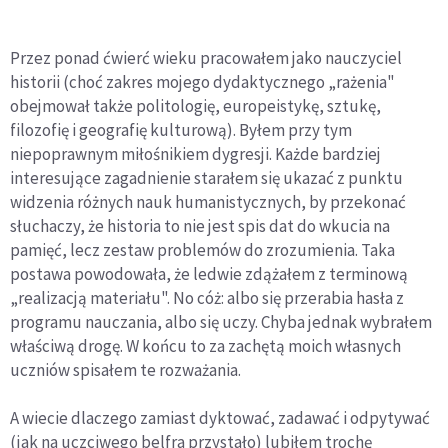
Przez ponad ćwierć wieku pracowałem jako nauczyciel
historii (choć zakres mojego dydaktycznego „rażenia"
obejmował także politologię, europeistykę, sztukę,
filozofię i geografię kulturową). Byłem przy tym
niepoprawnym miłośnikiem dygresji. Każde bardziej
interesujące zagadnienie starałem się ukazać z punktu
widzenia różnych nauk humanistycznych, by przekonać
słuchaczy, że historia to nie jest spis dat do wkucia na
pamięć, lecz zestaw problemów do zrozumienia. Taka
postawa powodowała, że ledwie zdążałem z terminową
„realizacją materiału". No cóż: albo się przerabia hasła z
programu nauczania, albo się uczy. Chyba jednak wybrałem
właściwą drogę. W końcu to za zachętą moich własnych
uczniów spisałem te rozważania.
A wiecie dlaczego zamiast dyktować, zadawać i odpytywać
(jak na uczciwego belfra przystało) lubiłem trochę