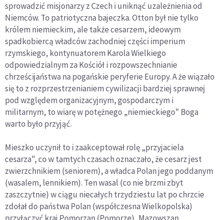
sprowadzić misjonarzy z Czech i uniknąć uzależnienia od
Niemców. To patriotyczna bajeczka. Otton był nie tylko
królem niemieckim, ale także cesarzem, ideowym
spadkobiercą władców zachodniej części imperium
rzymskiego, kontynuatorem Karola Wielkiego
odpowiedzialnym za Kościół i rozpowszechnianie
chrześcijaństwa na pogańskie peryferie Europy. A że wiązało
się to z rozprzestrzenianiem cywilizacji bardziej sprawnej
pod względem organizacyjnym, gospodarczym i
militarnym, to wiarę w potężnego „niemieckiego" Boga
warto było przyjąć.
Mieszko uczynił to i zaakceptował rolę „przyjaciela
cesarza", co w tamtych czasach oznaczało, że cesarz jest
zwierzchnikiem (seniorem), a władca Polan jego poddanym
(wasalem, lennikiem). Ten wasal (co nie brzmi zbyt
zaszczytnie) w ciągu niecałych trzydziestu lat po chrzcie
zdołał do państwa Polan (współczesna Wielkopolska)
przyłączyć kraj Pomorzan (Pomorze), Mazowszan