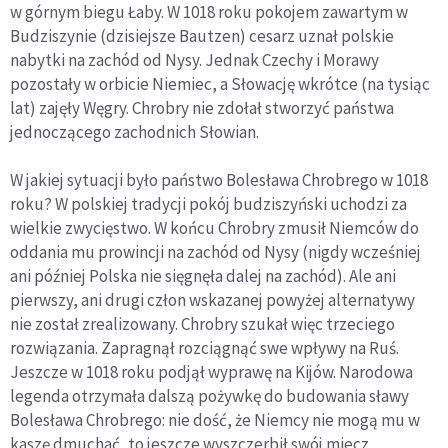
w górnym biegu Łaby. W 1018 roku pokojem zawartym w
Budziszynie (dzisiejsze Bautzen) cesarz uznał polskie
nabytki na zachód od Nysy. Jednak Czechy i Morawy
pozostały w orbicie Niemiec, a Słowację wkrótce (na tysiąc
lat) zajęły Węgry. Chrobry nie zdołał stworzyć państwa
jednoczącego zachodnich Słowian.
W jakiej sytuacji było państwo Bolesława Chrobrego w 1018
roku? W polskiej tradycji pokój budziszyński uchodzi za
wielkie zwycięstwo. W końcu Chrobry zmusił Niemców do
oddania mu prowincji na zachód od Nysy (nigdy wcześniej
ani później Polska nie sięgnęła dalej na zachód). Ale ani
pierwszy, ani drugi człon wskazanej powyżej alternatywy
nie został zrealizowany. Chrobry szukał więc trzeciego
rozwiązania. Zapragnął rozciągnąć swe wpływy na Ruś.
Jeszcze w 1018 roku podjął wyprawę na Kijów. Narodowa
legenda otrzymała dalszą pożywkę do budowania sławy
Bolesława Chrobrego: nie dość, że Niemcy nie mogą mu w
kaszę dmuchać, to jeszcze wyszczerbił swój miecz