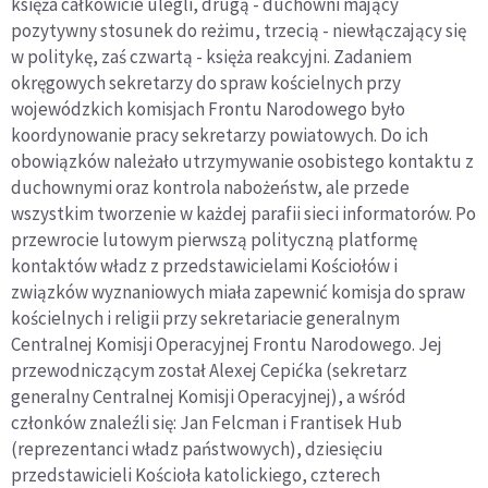
ksi
ęż
a ca
ł
kowicie ulegli, drug
ą
- duchowni maj
ą
cy
pozytywny stosunek do re
ż
imu, trzeci
ą
- niew
łą
czaj
ą
cy si
ę
w polityk
ę,
za
ś
czwart
ą
- ksi
ęż
a
reakcyjni.
Zadaniem
okr
ę
gowych sekretarzy do spraw ko
ś
cielnych przy
wojewódzkich komisjach Frontu Narodowego by
ł
o
koordynowanie pracy sekretarzy powiatowych. Do ich
obowi
ą
zków nale
ż
a
ł
o utrzymywanie osobistego kontaktu z
duchownymi oraz kontrola nabo
ż
e
ń
stw, ale przede
wszystkim tworzenie w ka
ż
dej parafii sieci informatorów. Po
przewrocie lutowym pierwsz
ą
polityczn
ą
platform
ę
kontaktów w
ł
adz z przedstawicielami Ko
ś
cio
ł
ów i
zwi
ą
zków wyznaniowych mia
ł
a zapewni
ć
komisja do spraw
ko
ś
cielnych i religii przy sekretariacie generalnym
Centralnej Komisji Operacyjnej Frontu Narodowego. Jej
przewodnicz
ą
cym zosta
ł
Alexej
C
epi
ć
ka (sekretarz
generalny Centralnej Komisji Operacyjnej), a w
ś
ród
cz
ł
onków znale
ź
li si
ę:
Jan Felcman i Frantisek Hub
(reprezentanci w
ł
adz pa
ń
stwowych), dziesi
ę
ciu
przedstawicieli Ko
ś
cio
ł
a katolickiego, czterech