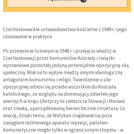
Czechosłowackie ustawodawstwo kościelne z 1949
r. i jego
stosowanie w praktyce
Po przewrocie lutowym w 1948 r. i przej
ę
ciu w
ł
adzy w
Czechos
ł
owacji przez komunistów Ko
ś
cio
ł
y i zwi
ą
zki
wyznaniowe pozosta
ł
y jedyn
ą
potencjalnie opozycyjn
ą
si
łą
spo
ł
eczn
ą.
Mia
ł
na to wp
ł
yw mi
ę
dzy innymi ideologiczny
antagonizm komunizmu i religii. Twierdzenie o sile
opozycyjnej odnosi si
ę
przede wszystkim do Ko
ś
cio
ł
a
katolickiego, ze wzgl
ę
du na dominuj
ą
cy odsetek jego
wiernych w kraju (dotyczy to zw
ł
aszcza S
ł
owacji i Moraw)
oraz trwa
łą,
uporz
ą
dkowan
ą
hierarchicznie struktur
ę.
Co
wi
ę
cej, dzi
ę
ki temu,
ż
e Watykan znajdowa
ł
si
ę
poza
zasi
ę
giem re
ż
imowego aparatu represji, pa
ń
stwo
komunistyczne mog
ł
o tylko w ograniczonym stopniu - w