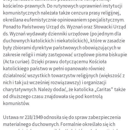
kościelno-prawnych. Do rutynowych uprawnień instytucji
komunistycznych należała także cenzura prasy religijnej,
określana eufemistycznie
opiniowaniem specjalistycznym.
Ponadto Państwowy Urząd ds. Wyznań oraz Słowacki Urząd
ds. Wyznań wydawały dzienniki urzędowe (po jednym dla
duchownych katolickich i niekatolickich), które w zasadzie
były zbiorami dyrektyw państwowych obowiązujących w
zakresie religii i miały zastępować urzędowe pisma biskupie
(Acta curiae).
Dzięki prawu dotyczącemu Kościoła
katolickiego państwo w pełni opanowało również
działalność wszystkich towarzystw religijnych (większość z
nich i tak już wcześniej rozwiązawszy) i organizacji
charytatywnych. Należy dodać, że katolicka „Caritas" także
od dłuższego czasu znajdowała się pod kontrolą
komunistów.
Ustawa nr 218/1949 odnosiła się do spraw zabezpieczenia
materialnego duchownych. Formalnie określało się ich