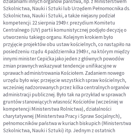
działaniami innych organów państwa, np. z Ministerstwem
Szkolnictwa, Nauki i Sztuki lub Urzędem Pełnomocnika ds.
Szkolnictwa, Nauki i Sztuki, a także niejasny podział
kompetencji. 22 sierpnia 1949 r. prezydium Komitetu
Centralnego (UV) partii komunistycznej podjęło decyzję o
utworzeniu takiego organu. Kolejnym krokiem było
przyjęcie projektów obu ustaw kościelnych, co nastąpiło na
posiedzeniu rządu 4 października 1949 r., na którym między
innymi minister Cepićka jako jeden z głównych powodów
zmian prawnych wskazywał tendencje unifikacyjne w
sprawach administrowania Kościołem. Zadaniem nowego
urzędu było więc przejęcie wszystkich spraw kościelnych,
wcześniej nadzorowanych przez kilka centralnych organów
administracji publicznej. Było tak na przykład w sprawach
gruntów stanowiących własność Kościołów (wcześniej w
kompetencji Ministerstwa Rolnictwa), działalności
charytatywnej (Ministerstwa Pracy i Spraw Socjalnych)
,
pełnomocników państwa w kuriach biskupich (Ministerstwa
Szkolnictwa, Nauki i Sztuki) itp. Jednym z ostatnich