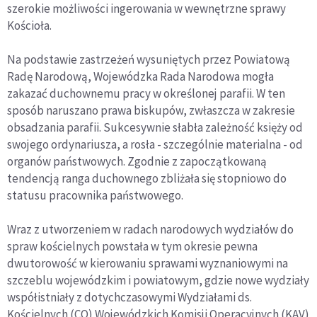
szerokie możliwości ingerowania w wewnętrzne sprawy
Kościoła.
Na podstawie zastrzeżeń wysuniętych przez Powiatową
Radę Narodową, Wojewódzka Rada Narodowa mogła
zakazać duchownemu pracy w określonej parafii. W ten
sposób naruszano prawa biskupów, zwłaszcza w zakresie
obsadzania parafii. Sukcesywnie słabła zależność księży od
swojego ordynariusza, a rosła - szczególnie materialna - od
organów państwowych. Zgodnie z zapoczątkowaną
tendencją ranga duchownego zbliżała się stopniowo do
statusu pracownika państwowego.
Wraz z utworzeniem w radach narodowych wydziałów do
spraw kościelnych powstała w tym okresie pewna
dwutorowość w kierowaniu sprawami wyznaniowymi na
szczeblu wojewódzkim i powiatowym, gdzie nowe wydziały
współistniały z dotychczasowymi Wydziałami ds.
Kościelnych (CO) Wojewódzkich Komisji Operacyjnych (KAV)