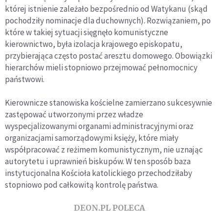
której istnienie zale
ż
a
ł
o bezpo
ś
rednio od Watykanu (sk
ą
d
pochodzi
ł
y nominacje dla duchownych). Rozwi
ą
zaniem, po
które w takiej sytuacji si
ę
gn
ęł
o komunistyczne
kierownictwo, by
ł
a izolacja krajowego episkopatu,
przybieraj
ą
ca cz
ę
sto posta
ć
aresztu domowego. Obowi
ą
zki
hierarchów mieli stopniowo przejmowa
ć
pe
ł
nomocnicy
pa
ń
stwowi.
Kierownicze stanowiska kościelne zamierzano sukcesywnie
zastępować utworzonymi przez władze
wyspecjalizowanymi organami administracyjnymi oraz
organizacjami samorządowymi księży, które miały
współpracować z reżimem komunistycznym, nie uznając
autorytetu i uprawnień biskupów. W ten sposób baza
instytucjonalna Kościoła katolickiego przechodziłaby
stopniowo pod całkowitą kontrolę państwa.
DEON.PL POLECA