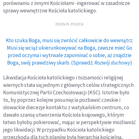
porównaniu z innymi Ko
ś
cio
ł
ami -ingerowa
ć
w zasadnicze
sprawy wewn
ę
trzne Ko
ś
cio
ł
a katolickiego.
DEON.PL POLECA
Kto szuka Boga, musi się zwrócić całkowicie do wewnątrz.
Musi się wciąż ukierunkowywać na Boga, zawsze mieć Go
przed oczyma i wytrwale zapominać o sobie, aż znajdzie
Boga, swój prawdziwy skarb. (Sprawdź:
Rozwój duchowy
)
Likwidacja Ko
ś
cio
ł
a katolickiego i to
ż
samo
ś
ci religijnej
wiernych sta
ł
a si
ę
jednym z g
ł
ównych celów strategicznych
Komunistycznej Partii Czechos
ł
owacji (KS
C).
Istotne by
ł
o
to, by poprzez kolejne posuni
ę
cia pozbawi
ć
czeskie i
s
ł
owackie diecezje kontaktu z watyka
ń
skim centrum, co
dawa
ł
o szans
ę
utworzenia Ko
ś
cio
ł
a krajowego, którym
ł
atwo by
ł
oby pokierowa
ć,
maj
ą
c w perspektywie mo
ż
liwo
ść
jego likwidacji. W przypadku Ko
ś
cio
ł
a katolickiego
przeszkod
ą
dla tych planów by
ł
a hierarchia ko
ś
cielna,