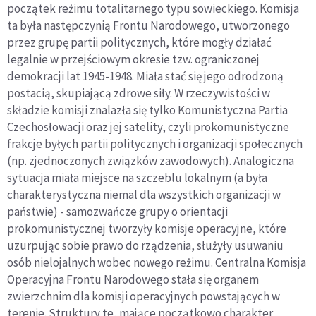
początek reżimu totalitarnego typu sowieckiego. Komisja
ta była następczynią Frontu Narodowego, utworzonego
przez grupę partii politycznych, które mogły działać
legalnie w przejściowym okresie tzw. ograniczonej
demokracji lat 1945-1948. Miała stać się jego
odrodzoną
postacią, skupiającą
zdrowe siły.
W rzeczywistości w
składzie komisji znalazła się tylko Komunistyczna Partia
Czechosłowacji oraz jej satelity, czyli prokomunistyczne
frakcje byłych partii politycznych i organizacji społecznych
(np. zjednoczonych związków zawodowych). Analogiczna
sytuacja miała miejsce na szczeblu lokalnym (a była
charakterystyczna niemal dla wszystkich organizacji w
państwie) - samozwańcze grupy o orientacji
prokomunistycznej tworzyły komisje operacyjne, które
uzurpując sobie prawo do rządzenia, służyły usuwaniu
osób nielojalnych wobec nowego reżimu. Centralna Komisja
Operacyjna Frontu Narodowego stała się organem
zwierzchnim dla komisji operacyjnych powstających w
terenie. Struktury te, mające początkowo charakter