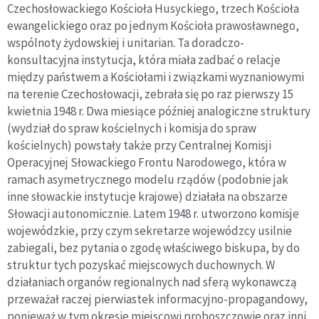
Czechos
ł
owackiego Ko
ś
cio
ł
a Husyckiego, trzech Ko
ś
cio
ł
a
ewangelickiego oraz po jednym Ko
ś
cio
ł
a prawos
ł
awnego,
wspólnoty
ż
ydowskiej i unitarian. Ta doradczo-
konsultacyjna instytucja, która mia
ł
a zadba
ć
o relacje
mi
ę
dzy pa
ń
stwem a Ko
ś
cio
ł
ami i zwi
ą
zkami wyznaniowymi
na terenie Czechos
ł
owacji, zebra
ł
a si
ę
po raz pierwszy 15
kwietnia 1948 r. Dwa miesi
ą
ce pó
ź
niej analogiczne struktury
(wydzia
ł
do spraw ko
ś
cielnych i komisja do spraw
ko
ś
cielnych) powsta
ł
y tak
ż
e przy Centralnej Komisji
Operacyjnej S
ł
owackiego Frontu Narodowego, która w
ramach asymetrycznego modelu rz
ą
dów (podobnie jak
inne s
ł
owackie instytucje krajowe) dzia
ł
a
ł
a na obszarze
S
ł
owacji autonomicznie. Latem 1948 r. utworzono komisje
wojewódzkie, przy czym sekretarze wojewódzcy usilnie
zabiegali, bez pytania o zgodę właściwego biskupa, by do
struktur tych pozyskać miejscowych duchownych. W
działaniach organów regionalnych nad sferą wykonawczą
przeważał raczej pierwiastek informacyjno-propagandowy,
ponieważ w tym okresie miejscowi proboszczowie oraz inni