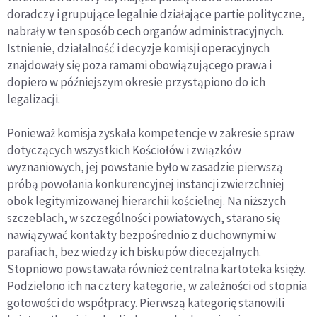
doradczy i grupujące legalnie działające partie polityczne,
nabrały w ten sposób cech organów administracyjnych.
Istnienie, działalność i decyzje komisji operacyjnych
znajdowa
ł
y si
ę
poza ramami obowi
ą
zuj
ą
cego prawa i
dopiero w pó
ź
niejszym okresie przyst
ą
piono do ich
legalizacji.
Poniewa
ż
komisja zyska
ł
a kompetencje w zakresie spraw
dotycz
ą
cych wszystkich Ko
ś
cio
ł
ów i zwi
ą
zków
wyznaniowych, jej powstanie by
ł
o w zasadzie pierwsz
ą
prób
ą
powo
ł
ania konkurencyjnej instancji zwierzchniej
obok legitymizowanej hierarchii ko
ś
cielnej. Na ni
ż
szych
szczeblach, w szczególno
ś
ci powiatowych, starano si
ę
nawi
ą
zywa
ć
kontakty bezpo
ś
rednio z duchownymi w
parafiach, bez wiedzy ich biskupów diecezjalnych.
Stopniowo powstawa
ł
a równie
ż
centralna kartoteka ksi
ęż
y.
Podzielono ich na cztery kategorie, w zale
ż
no
ś
ci od stopnia
gotowo
ś
ci do wspó
ł
pracy. Pierwsz
ą
kategori
ę
stanowili