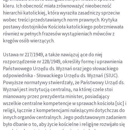
kleru. Ich obecność miała zrównoważyć nieobecność
hierarchii katolickiej, która wyraziła zasadniczy sprzeciw
wobec treści przedstawianych norm prawnych. Krytyka
postawy dostojników Kościoła katolickiego pobrzmiewała
również w pełnych frazesów wystąpieniach mówców z
kręgów osób wierzących
.
Ustawa nr 217/1949, a także nawiązuj ące do niej
rozporządzenie nr 228/1949, określiły formę i uprawnienia
Państwowego Urzędu ds. Wyznań oraz jego słowackiego
odpowiednika - Słowackiego Urzędu ds. Wyznań (SlUC).
Powyższe normatywy stwierdzały, że Państwowy Urząd ds.
Wyznań jest instytucją centralną, na której czele stoi
mianowany przez prezydenta minister, posiadający
wszelkie centralne kompetencje w sprawach kościoła
[sic]
i
religii, łącznie z kompetencjami należącymi dotychczas do
innych organów centralnych.
Jego podstawowym zadaniem
było
dbanie o to, aby życie kościelne i religijne rozwijało się