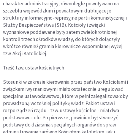
charakter administracyjny, równolegle powoływano na
szczeblu wojewódzkim i powiatowym dublujące je
struktury informacyjno-represyjne partii komunistycznej i
Służby Bezpieczeństwa (StB). Kościoły i związki
wyznaniowe poddawane były zatem zwielokrotnionej
kontroli trzech ośrodków władzy, do których dołączyły
wkrótce również gremia kierownicze wspomnianej wyżej
tzw. Akcji Katolickiej.
Treść tzw. ustaw kościelnych
Stosunki w zakresie kierowania przez państwo Kościołami i
związkami wyznaniowymi miało ostatecznie uregulować
specjalne ustawodawstwo, które w pełni zalegalizowałoby
prowadzoną wcześniej politykę władz. Pakiet ustaw i
rozporządzeń rządu - tzw. ustawy kościelne - miał dwa
podstawowe cele. Po pierwsze, powinien był stworzyć
podstawy do działania specjalnych organów do spraw
administrowania zarówno Kościołem katolickim, jak i