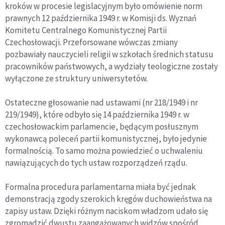
kroków w procesie legislacyjnym było omówienie norm
prawnych 12 października 1949 r. w Komisji ds. Wyznań
Komitetu Centralnego Komunistycznej Partii
Czechosłowacji. Przeforsowane wówczas zmiany
pozbawiały nauczycieli religii w szkołach średnich statusu
pracowników państwowych, a wydziały teologiczne zostały
wyłączone ze struktury uniwersytetów.
Ostateczne głosowanie nad ustawami (nr 218/1949 i nr
219/1949), które odbyło się 14 października 1949 r. w
czechosłowackim parlamencie, będącym posłusznym
wykonawcą poleceń partii komunistycznej, było jedynie
formalnością. To samo można powiedzieć o uchwaleniu
nawiązujących do tych ustaw rozporządzeń rządu.
Formalna procedura parlamentarna miała być jednak
demonstracją zgody szerokich kręgów duchowieństwa na
zapisy ustaw. Dzięki różnym naciskom władzom udało się
zgromadzić dwustu zaangażowanych widzów spośród