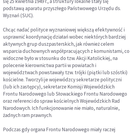
się 25 kwietnia 1949 r., a struktury lokalne stały się
podstawą aparatu przyszłego Państwowego Urzędu ds.
Wyznań (SUC).
Chcąc nadać polityce wyznaniowej większą efektywność i
usprawnić koordynację działań wobec niektórych bardziej
aktywnych grup duszpasterskich, jak również celem
wsparcia duchownych współpracujących z komunistami, co
widoczne było w stosunku do tzw. Akcji Katolickiej, na
polecenie kierownictwa partii w powiatach i
województwach powstawały tzw. trójki (piątki lub szóstki)
kościelne. Tworzyli je wojewódzcy sekretarze polityczni
(lub ich zastępcy), sekretarze Komisji Wojewódzkich
Frontu Narodowego lub Słowackiego Frontu Narodowego
oraz referenci do spraw kościelnych Wojewódzkich Rad
Narodowych
. Ich funkcjonowanie nie miało, naturalnie,
żadnych ram prawnych.
Podczas gdy organa Frontu Narodowego miały raczej