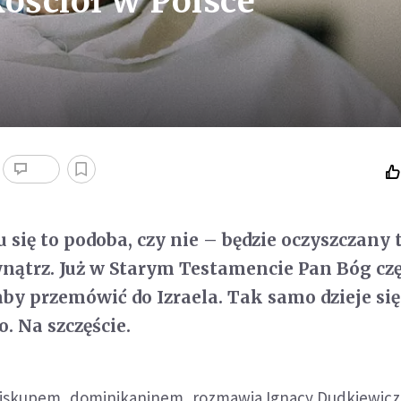
Kościół w Polsce
 się to podoba, czy nie – będzie oczyszczany 
ewnątrz. Już w Starym Testamencie Pan Bóg cz
by przemówić do Izraela. Tak samo dzieje się 
ło. Na szczęście.
Biskupem, dominikaninem, rozmawia Ignacy Dudkiewicz