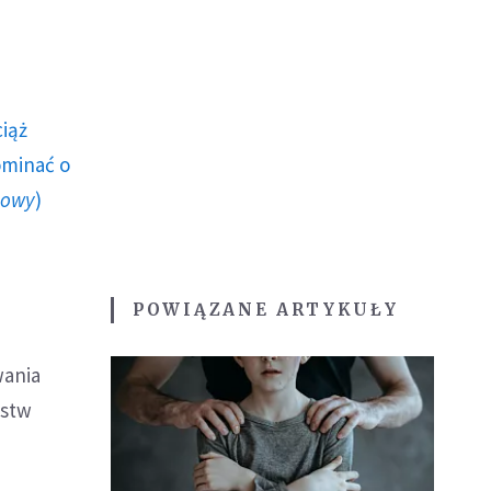
ciąż
ominać o
howy
)
POWIĄZANE ARTYKUŁY
wania
pstw