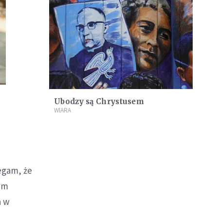
Ubodzy są Chrystusem
WIARA
egam, że
rym
a w