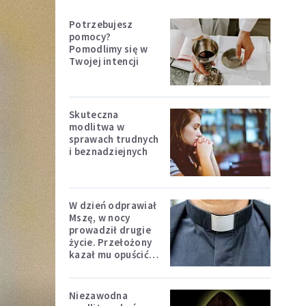
Potrzebujesz
pomocy?
Pomodlimy się w
Twojej intencji
Skuteczna
modlitwa w
sprawach trudnych
i beznadziejnych
W dzień odprawiał
Mszę, w nocy
prowadził drugie
życie. Przełożony
kazał mu opuścić
zakon
Niezawodna