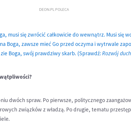
DEON.PL POLECA
ga, musi się zwrócić całkowicie do wewnątrz. Musi się w
a Boga, zawsze mieć Go przed oczyma i wytrwale zap
dzie Boga, swój prawdziwy skarb. (Sprawdź:
Rozwój duc
 wątpliwości?
niu dwóch spraw. Po pierwsze, politycznego zaangażo
zdrowych związków z władzą. Po drugie, tematu przestę
ele.