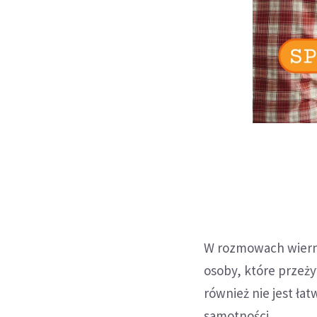
W rozmowach wierni 
osoby, które przeży
również nie jest ła
samotności.