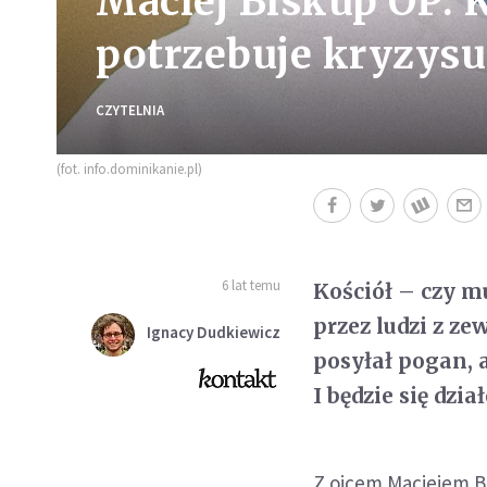
Maciej Biskup OP: 
potrzebuje kryzysu
CZYTELNIA
(fot. info.dominikanie.pl)
6 lat temu
Kościół – czy mu
przez ludzi z z
Ignacy Dudkiewicz
posyłał pogan, a
I będzie się dzia
Z ojcem Maciejem 