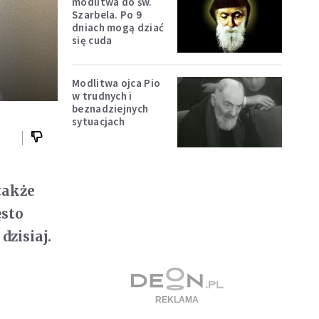
modlitwa do św.
Szarbela. Po 9
dniach mogą dziać
się cuda
Modlitwa ojca Pio
w trudnych i
beznadziejnych
sytuacjach
także
ęsto
dzisiaj.