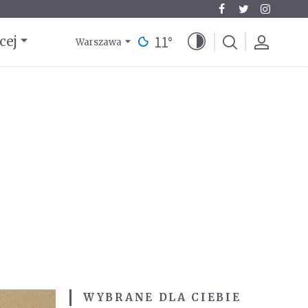
11
°
cej
Warszawa
WYBRANE DLA CIEBIE