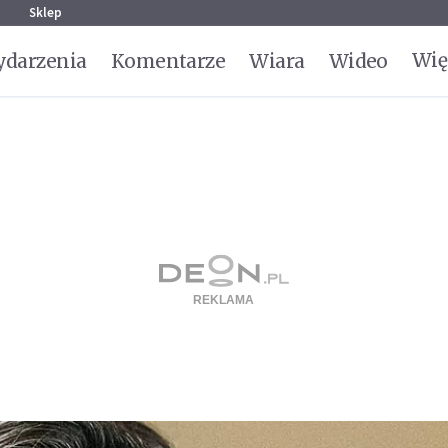
g
Sklep
Wię
darzenia
Komentarze
Wiara
Wideo