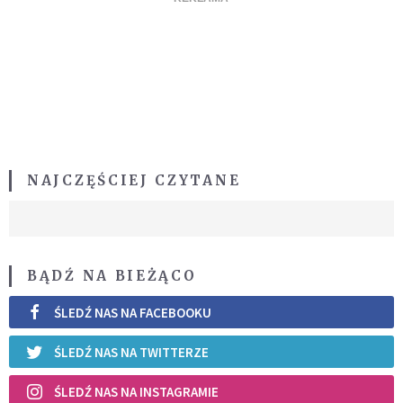
NAJCZĘŚCIEJ CZYTANE
BĄDŹ NA BIEŻĄCO
ŚLEDŹ NAS NA FACEBOOKU
ŚLEDŹ NAS NA TWITTERZE
ŚLEDŹ NAS NA INSTAGRAMIE