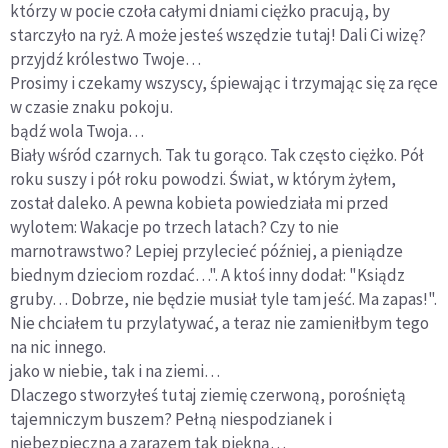
którzy w pocie czoła całymi dniami ciężko pracują, by
starczyło na ryż. A może jesteś wszędzie tutaj! Dali Ci wizę?
przyjdź królestwo Twoje…
Prosimy i czekamy wszyscy, śpiewając i trzymając się za ręce
w czasie znaku pokoju.
bądź wola Twoja…
Biały wśród czarnych. Tak tu gorąco. Tak często ciężko. Pół
roku suszy i pół roku powodzi. Świat, w którym żyłem,
został daleko. A pewna kobieta powiedziała mi przed
wylotem: Wakacje po trzech latach? Czy to nie
marnotrawstwo? Lepiej przylecieć później, a pieniądze
biednym dzieciom rozdać…". A ktoś inny dodał: "Ksiądz
gruby… Dobrze, nie będzie musiał tyle tam jeść. Ma zapas!".
Nie chciałem tu przylatywać, a teraz nie zamieniłbym tego
na nic innego.
jako w niebie, tak i na ziemi…
Dlaczego stworzyłeś tutaj ziemię czerwoną, porośniętą
tajemniczym buszem? Pełną niespodzianek i
niebezpieczną a zarazem tak piękną…