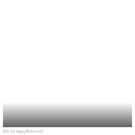
(fot. luc legay/flickr.com)