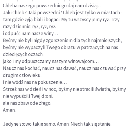
Chleba naszego powszedniego daj nam dzisiaj…
Jaki chleb? Jaki powszedni? Chleb jest tylko w miastach -
tam gdzie żyją biali i bogaci. My tu wszyscy jemy ryż. Trzy
razy dziennie: ryż, ryż, ryż.
i odpuść nam nasze winy…
Byśmy nie byli nigdy zgorszeniem dla tych najmniejszych,
byśmy nie wypaczyli Twego obrazu w patrzących na nas
dziecięcych oczach.
jako i my odpuszczamy naszym winowajcom…
Naucz nas kochać, naucz nas dawać, naucz nas czuwać przy
drugim człowieku.
i nie wódź nas na pokuszenie…
Strzeż nas w dzień i w noc, byśmy nie stracili światła, byśmy
nie wypuścili Twej dłoni.
ale nas zbaw ode złego.
Amen.
Jedyne słowo takie samo. Amen. Niech tak się stanie.