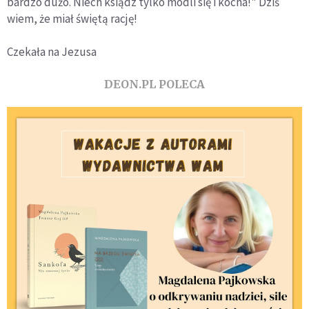
bardzo dużo. Niech ksiądz tylko modli się i kocha!" Dziś
wiem, że miał świętą rację!
Czekała na Jezusa
DEON.PL POLECA