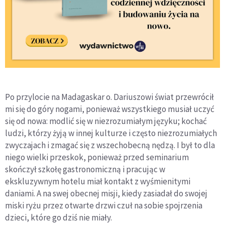
Po przylocie na Madagaskar o. Dariuszowi świat przewrócił
mi się do góry nogami, ponieważ wszystkiego musiał uczyć
się od nowa: modlić się w niezrozumiałym języku; kochać
ludzi, którzy żyją w innej kulturze i często niezrozumiałych
zwyczajach i zmagać się z wszechobecną nędzą. I był to dla
niego wielki przeskok, ponieważ przed seminarium
skończył szkołę gastronomiczną i pracując w
ekskluzywnym hotelu miał kontakt z wyśmienitymi
daniami. A na swej obecnej misji, kiedy zasiadał do swojej
miski ryżu przez otwarte drzwi czuł na sobie spojrzenia
dzieci, które go dziś nie miały.