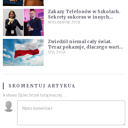
Zakazy Telefonów w Szkołach.
Sekrety sukcesu w innych
krajach, które nauczyciele i
INTELIGENTNE ŻYCIE
rodzice mogą wykorzystać
[WYWIAD]
Zwiedził niemal cały świat.
Teraz pokazuje, dlaczego warto
zakochać się w Polsce
STYL ŻYCIA
SKOMENTUJ ARTYKUŁ
A słowo Ojciec brzmi tutaj inaczej…