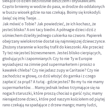
siekące co dzień bezlitośnie deszczem i błyskawicami.
Często brniemy w wodzie do pasa, w drodze do oddalonych
w buszu wiosek gdzie na nas czekają. Boimy się krokodyli.
święć się imię Twoje…
Jak mówić o Tobie? Jak powiedzieć, że ich kochasz, że
jesteś blisko? A oni tacy biedni. A półnagie dzieci dziś z
uśmiechem dzieliły jednego cukierka na czworo. Papierek
obejrzany wielokrotnie dostał się najmniejszej dziewczynce.
Złożony starannie w kostkę trafił do kieszonki. Ale przecież
Ty też nie jesteś biznesmenem. Jesteś blisko cierpiących,
głodujących i zapomnianych. Czy to nie Ty w Europie
wysiadujesz na zimnie pod supermarketem i prosisz o
kawałek chleba? Czy nie jadasz zupy w Caritasie? Czy nie
zachodzisz w głowę, co dziś włożyć do garnka i z czego
zapłacić za prąd? A tutaj - gdzie jesteś? Bo my tu nie mamy
supermarketów… Mamy jednak ledwo trzymające się na
nogach staruszki, które proszą chociaż o garść ryżu; mamy
nienajedzone dzieci, które pod naszym kościołem od piątej
rano czekają na spadające z drzew mango; mamy ludzi,