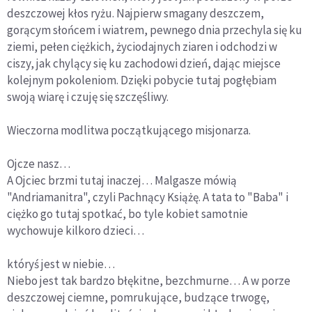
deszczowej kłos ryżu. Najpierw smagany deszczem,
gorącym słońcem i wiatrem, pewnego dnia przechyla się ku
ziemi, pełen ciężkich, życiodajnych ziaren i odchodzi w
ciszy, jak chylący się ku zachodowi dzień, dając miejsce
kolejnym pokoleniom. Dzięki pobycie tutaj pogłębiam
swoją wiarę i czuję się szczęśliwy.
Wieczorna modlitwa początkującego misjonarza.
Ojcze nasz…
A Ojciec brzmi tutaj inaczej… Malgasze mówią
"Andriamanitra", czyli Pachnący Książę. A tata to "Baba" i
ciężko go tutaj spotkać, bo tyle kobiet samotnie
wychowuje kilkoro dzieci…
któryś jest w niebie…
Niebo jest tak bardzo błękitne, bezchmurne… A w porze
deszczowej ciemne, pomrukujące, budzące trwogę,