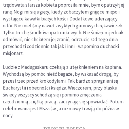
trędowata starsza kobieta poprosiła mnie, bym opatrzył jej
ranę. Nogi mi się ugięły, kiedy zobaczyłem gnijące mięso i
wystające kawałki białych kości. Dodatkowo uderzający
odór. Nie mieliśmy nawet zwykłych gumowych rękawiczek.
Tylko trochę środków opatrunkowych. Nie śmiałem jednak
odmówić, nie chciałem jej zranić, odrzucić. Od tego dnia
przychodzi codziennie tak jak i inni - wspomina duchacki
misjonarz.
Ludzie z Madagaskaru czekają z utęsknieniem na kapłana.
Wychodzą by pomóc nieść bagaże, by wskazać drogę, by
przestrzec przed krokodylami. Tak bardzo spragnieni są
Eucharystii i obecności księdza. Wieczorem, przy blasku
świecy wszyscy schodzą się i pomimo zmęczenia
całodzienną, ciężką pracą, zaczynają się spowiadać. Potem
celebrowana jest Msza św., a rozmowy trwają do późna w
nocy.
DEON.PL POLECA