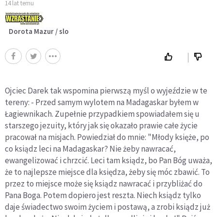
14 lat temu
Dorota Mazur / slo
Ojciec Darek tak wspomina pierwszą myśl o wyjeździe w te
tereny: - Przed samym wylotem na Madagaskar byłem w
Łagiewnikach. Zupełnie przypadkiem spowiadałem się u
starszego jezuity, który jak się okazało prawie całe życie
pracował na misjach. Powiedział do mnie: "Młody księże, po
co ksiądz leci na Madagaskar? Nie żeby nawracać,
ewangelizować i chrzcić. Leci tam ksiądz, bo Pan Bóg uważa,
że to najlepsze miejsce dla księdza, żeby się móc zbawić. To
przez to miejsce może się ksiądz nawracać i przybliżać do
Pana Boga. Potem dopiero jest reszta. Niech ksiądz tylko
daje świadectwo swoim życiem i postawą, a zrobi ksiądz już