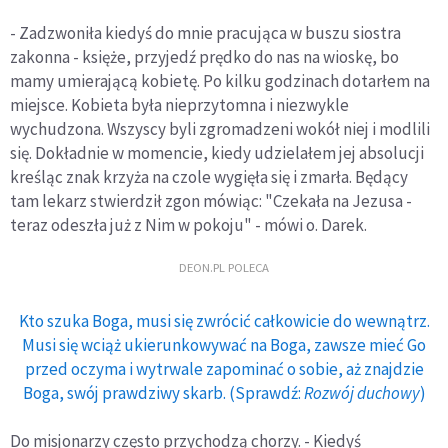
- Zadzwoniła kiedyś do mnie pracująca w buszu siostra
zakonna - księże, przyjedź prędko do nas na wioskę, bo
mamy umierającą kobietę. Po kilku godzinach dotarłem na
miejsce. Kobieta była nieprzytomna i niezwykle
wychudzona. Wszyscy byli zgromadzeni wokół niej i modlili
się. Dokładnie w momencie, kiedy udzielałem jej absolucji
kreśląc znak krzyża na czole wygięła się i zmarła. Będący
tam lekarz stwierdził zgon mówiąc: "Czekała na Jezusa -
teraz odeszła już z Nim w pokoju" - mówi o. Darek.
DEON.PL POLECA
Kto szuka Boga, musi się zwrócić całkowicie do wewnątrz.
Musi się wciąż ukierunkowywać na Boga, zawsze mieć Go
przed oczyma i wytrwale zapominać o sobie, aż znajdzie
Boga, swój prawdziwy skarb. (Sprawdź:
Rozwój duchowy
)
Do misjonarzy często przychodzą chorzy. - Kiedyś