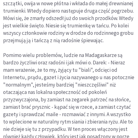
szczątki, owija w nowe płótna i wkłada do małej drewnianej
trumienki. Wtedy dopiero następuje druga część pogrzebu.
Mówi się, że zmarły odszedł już do swoich przodków. Wtedy
jest wielkie święto. Niesie się trumienkę w tańcu. Po kolei
wszyscy członkowie rodziny w drodze do rodzinnego grobu
przejmują ją i tańczą z nią radośnie śpiewając.
Pomimo wielu problemów, ludzie na Madagaskarze są
bardzo życzliwi oraz radośni i jak mówi o. Darek: - Nieraz
mam wrażenie, że to my, żyjący tu "biali", odcięci od
Internetu, prądu, gazet i życia nazywanego u nas potocznie
"normalnym", jesteśmy bardziej "nieszczęśliwi" niż
otaczająca nas lokalna społeczność od pokoleń
przyzwyczajona, by zamiast na zegarek patrzeć na słońce,
zamiast brać prysznic - kąpać się w rzece, a zamiast czytać
gazety i sprawdzać maile - rozmawiać z innymi. A wszystko
to wplecione w naturalny rytm siania i zbierania ryżu. Ale to
nie dzieje się tu z przypadku. W ten proces włączony jest
również każdy człowiek, który jest jak posadzony w porze