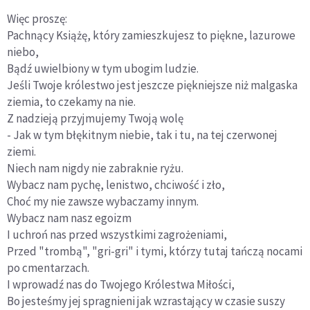
Więc proszę:
Pachnący Książę, który zamieszkujesz to piękne, lazurowe
niebo,
Bądź uwielbiony w tym ubogim ludzie.
Jeśli Twoje królestwo jest jeszcze piękniejsze niż malgaska
ziemia, to czekamy na nie.
Z nadzieją przyjmujemy Twoją wolę
- Jak w tym błękitnym niebie, tak i tu, na tej czerwonej
ziemi.
Niech nam nigdy nie zabraknie ryżu.
Wybacz nam pychę, lenistwo, chciwość i zło,
Choć my nie zawsze wybaczamy innym.
Wybacz nam nasz egoizm
I uchroń nas przed wszystkimi zagrożeniami,
Przed "trombą", "gri-gri" i tymi, którzy tutaj tańczą nocami
po cmentarzach.
I wprowadź nas do Twojego Królestwa Miłości,
Bo jesteśmy jej spragnieni jak wzrastający w czasie suszy