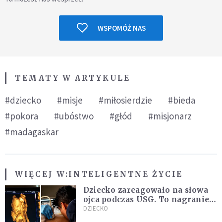
WSPOMÓŻ NAS
TEMATY W ARTYKULE
#dziecko
#misje
#miłosierdzie
#bieda
#pokora
#ubóstwo
#głód
#misjonarz
#madagaskar
WIĘCEJ W:
INTELIGENTNE ŻYCIE
Dziecko zareagowało na słowa
ojca podczas USG. To nagranie
podbija sieć
DZIECKO