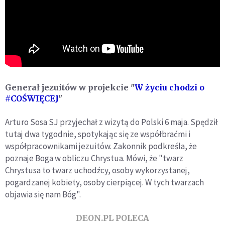
Generał jezuitów w projekcie "
W życiu chodzi o
#COŚWIĘCEJ
"
Arturo Sosa SJ przyjechał z wizytą do Polski 6 maja. Spędził
tutaj dwa tygodnie, spotykając się ze współbraćmi i
współpracownikami jezuitów. Zakonnik podkreśla, że
poznaje Boga w obliczu Chrystua. Mówi, że "twarz
Chrystusa to twarz uchodźcy, osoby wykorzystanej,
pogardzanej kobiety, osoby cierpiącej. W tych twarzach
objawia się nam Bóg".
DEON.PL POLECA