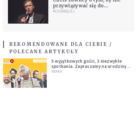
przywiązywać się do
autorytetów [WIDEO]
#COŚWIĘCEJ
REKOMENDOWANE DLA CIEBIE /
POLECANE ARTYKUŁY
5 wyjątkowych gości, 3 niezwykłe
spotkania. Zapraszamy na urodziny
DEON.pl
WIARA