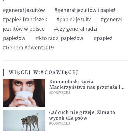
#generał jezuitów
#generał jezuitów i papież
#papież franciszek
#papież jezuita
#generał
jezuitów w polsce
#czy generał radzi
papieżowi
#kto radzi papieżowi
#papież
#GeneralAdwent2019
WIĘCEJ W:
#COŚWIĘCEJ
Komandoski życia.
Macierzyństwo nas przeraża i
dodaje nam lwiej odwagi
#COŚWIĘCEJ
Łańcuch nie grzeje. Zima to
wyrok dla psów
#COŚWIĘCEJ