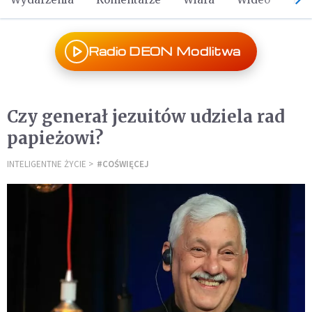
Radio DEON Modlitwa
Czy generał jezuitów udziela rad
papieżowi?
INTELIGENTNE ŻYCIE
#COŚWIĘCEJ