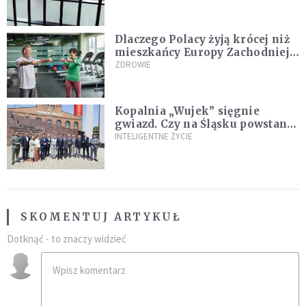
Dlaczego Polacy żyją krócej niż
mieszkańcy Europy Zachodniej?
Ekspertka wskazuje główne
ZDROWIE
przyczyny
Kopalnia „Wujek” sięgnie
gwiazd. Czy na Śląsku powstanie
„Dolina Krzemowa”?
INTELIGENTNE ŻYCIE
SKOMENTUJ ARTYKUŁ
Dotknąć - to znaczy widzieć