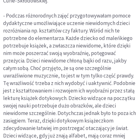
Curie-Skłodowskiej.
- Podczas różnorodnych zajęć przygotowywałam pomoce
dydaktyczne umożliwiające uczenie niewidomych dzieci
rozróżniania np. kształtów czy faktury. Wśród nich te
potrzebne do elementarza. Każde dziecko od maleńkiego
potrzebuje książek, a zwłaszcza niewidome, które dzięki
nim może poszerzać swoją wyobraźnię, potęgować
przeżycia. Dzieci niewidome chłoną bajki od razu, jakby
całym sobą. Choć przyjęto, że są one szczególnie
uwrażliwione muzycznie, to jest w tym tylko część prawdy.
Tę wrażliwość trzeba z nich wydobyć i uaktywnić. Podobnie
jest z kształtowaniem i rozwojem ich wyobraźni przez stałą
lekturę książek dotykowych. Dziecko widzące na początku
swojej nauki potrzebuje dużo obrazków, ale dzieci
niewidome szczególnie. Dotychczas jednak było to poza ich
zasięgiem. Teraz, dzięki dotykowym książeczkom
zdecydowanie łatwiej im postrzegać otaczający je świat.
Dzieci widzące, gdy już znają alfabet, mają coraz mniej