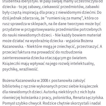
studentka iberystyki. W pasji swojej mamy uczestniczyła od
dziecka - to jej zabawy, ciekawość przedmiotów, zabawki
były częstą inspiracją dla pracy z niewidomymi dziećmi. Do
dziś jednak zdarza się, że "rumieni się za mamę", która co
rusz sprawdza w sklepach, na ile dane tworzywo może być
przydatne w przygotowywaniu przedmiotów potrzebnych
do nauki niewidomych dzieci. - Nie każdy bowiem materiał
może działać na wyobraźnię dziecka - wyjaśnia Bożena
Kazanowska. - Niektóre mogą je zniechęcić, przestraszyć. A
przecież faktura ma prowadzić do rozbudzenia
zainteresowania dziecka otaczającym go światem.
Książeczki mają wpływać na jego rozwój intelektualny,
psychikę, wrażliwość.
Bożena Kazanowska w 2008 r. postanowiła założyć
bibliotekę z ręcznie wykonanych przez siebie książeczek
dla niewidomych dzieci. Autorką niektórych z nich była
również jej koleżanka z pracy, polonistka, Renata Łęczyńska.
Pomysł szybko chwycił. Rodzice chętnie skorzystali i nadal