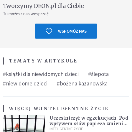
Tworzymy DEON.pl dla Ciebie
Tu możesz nas wesprzeć.
WSPOMÓŻ NAS
TEMATY W ARTYKULE
#książki dla niewidomych dzieci
#ślepota
#niewidome dzieci
#bożena kazanowska
WIĘCEJ W:
INTELIGENTNE ŻYCIE
Uczestniczył w egzekucjach. Pod
wpływem słów papieża zmienił
zdanie
INTELIGENTNE ŻYCIE