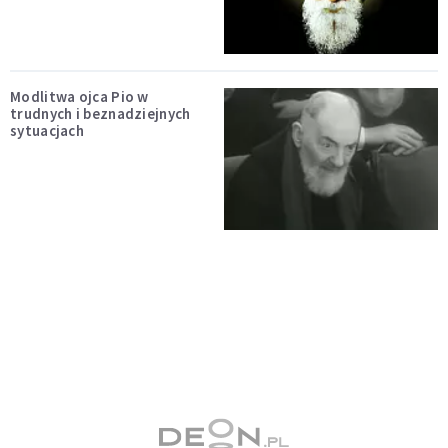
Modlitwa ojca Pio w
trudnych i beznadziejnych
sytuacjach