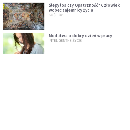
Ślepy los czy Opatrzność? Człowiek
wobec tajemnicy życia
KOŚCIÓŁ
Modlitwa o dobry dzień w pracy
INTELIGENTNE ŻYCIE
Jak szybko opanować stres? Lekarz
zdradza prostą metodę, która działa
od razu
PSYCHOLOGIA NA CO DZIEŃ
Dlaczego w dzieciństwie czas płynął
wolniej? Psychologowie znają
odpowiedź
INTELIGENTNE ŻYCIE
Dolina Krzemowa puka do Watykanu.