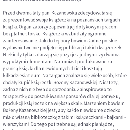
Przed dwoma laty pani Kazanowska zdecydowała się
zaprezentować swoje książeczki na poznańskich targach
książki. Organizatorzy zapewnili jej dotykowym pracom
bezpłatne stoisko. Książeczki wzbudziły ogromne
zainteresowanie. Jak do tej pory bowiem żadne polskie
wydawnictwo nie podjęło się publikacji takich książeczek.
Niekiedy tylko zdarzają się pozycje z jednym czy dwoma
wypukłymi elementami. Natomiast produkowane za
granicą książki dla niewidomych dzieci kosztują
kilkadziesiąt euro. Na targach znalazło się wiele osób, które
chciały kupić książeczki Bożeny Kazanowskiej. Niestety,
żadna z nich nie była do sprzedania. Zainspirowało to
terapeutkę do poszukiwania sponsorów dla jej pomysłu,
produkcji książeczek na większą skalę. Marzeniem bowiem
Bożeny Kazanowskiej jest, aby każde niewidome dziecko
miało własną biblioteczkę z takimi książeczkami - bajkami -
wierszykami. Do tego potrzebne są jednak pieniądze,