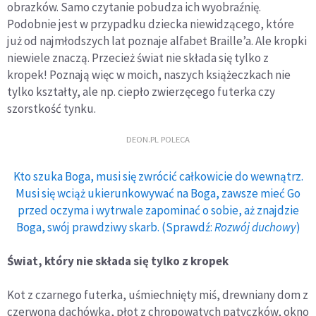
obrazków. Samo czytanie pobudza ich wyobraźnię.
Podobnie jest w przypadku dziecka niewidzącego, które
już od najmłodszych lat poznaje alfabet Braille’a. Ale kropki
niewiele znaczą. Przecież świat nie składa się tylko z
kropek! Poznają więc w moich, naszych książeczkach nie
tylko kształty, ale np. ciepło zwierzęcego futerka czy
szorstkość tynku.
DEON.PL POLECA
Kto szuka Boga, musi się zwrócić całkowicie do wewnątrz.
Musi się wciąż ukierunkowywać na Boga, zawsze mieć Go
przed oczyma i wytrwale zapominać o sobie, aż znajdzie
Boga, swój prawdziwy skarb. (Sprawdź:
Rozwój duchowy
)
Świat, który nie składa się tylko z kropek
Kot z czarnego futerka, uśmiechnięty miś, drewniany dom z
czerwoną dachówką, płot z chropowatych patyczków, okno