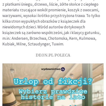
z płatkami śniegu, drzewo, liście, żółte słońce z ciepłego
materiału rzucające wokół promienie, koszyk z owocami,
warzywami, wysoka i krótko przystrzyżona trawa. To tylko
kilka stron wypukłych obrazków z książeczek dla
niewidomych dzieci. Wśród autorów dotykowych
książeczek są zarówno współcześni, jak i klasycy gatunku,
m.in.: Andersen, Brzechwa, Chotomska, Kern, Kulmowa,
Kubiak, Milne, Sztaudynger, Tuwim.
DEON.PL POLECA