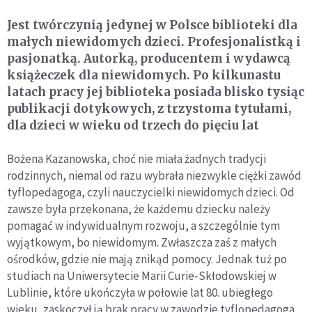
Jest twórczynią jedynej w Polsce biblioteki dla
małych niewidomych dzieci. Profesjonalistką i
pasjonatką. Autorką, producentem i wydawcą
książeczek dla niewidomych. Po kilkunastu
latach pracy jej biblioteka posiada blisko tysiąc
publikacji dotykowych, z trzystoma tytułami,
dla dzieci w wieku od trzech do pięciu lat
Bożena Kazanowska, choć nie miała żadnych tradycji
rodzinnych, niemal od razu wybrała niezwykle ciężki zawód
tyflopedagoga, czyli nauczycielki niewidomych dzieci. Od
zawsze była przekonana, że każdemu dziecku należy
pomagać w indywidualnym rozwoju, a szczególnie tym
wyjątkowym, bo niewidomym. Zwłaszcza zaś z małych
ośrodków, gdzie nie mają znikąd pomocy. Jednak tuż po
studiach na Uniwersytecie Marii Curie-Skłodowskiej w
Lublinie, które ukończyła w połowie lat 80. ubiegłego
wieku, zaskoczył ją brak pracy w zawodzie tyflopedagoga.