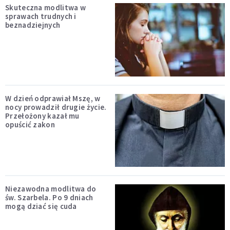
Skuteczna modlitwa w
sprawach trudnych i
beznadziejnych
W dzień odprawiał Mszę, w
nocy prowadził drugie życie.
Przełożony kazał mu
opuścić zakon
Niezawodna modlitwa do
św. Szarbela. Po 9 dniach
mogą dziać się cuda