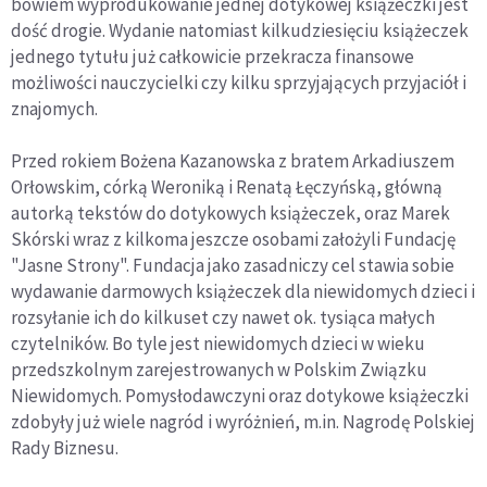
bowiem wyprodukowanie jednej dotykowej książeczki jest
dość drogie. Wydanie natomiast kilkudziesięciu książeczek
jednego tytułu już całkowicie przekracza finansowe
możliwości nauczycielki czy kilku sprzyjających przyjaciół i
znajomych.
Przed rokiem Bożena Kazanowska z bratem Arkadiuszem
Orłowskim, córką Weroniką i Renatą Łęczyńską, główną
autorką tekstów do dotykowych książeczek, oraz Marek
Skórski wraz z kilkoma jeszcze osobami założyli Fundację
"Jasne Strony". Fundacja jako zasadniczy cel stawia sobie
wydawanie darmowych książeczek dla niewidomych dzieci i
rozsyłanie ich do kilkuset czy nawet ok. tysiąca małych
czytelników. Bo tyle jest niewidomych dzieci w wieku
przedszkolnym zarejestrowanych w Polskim Związku
Niewidomych. Pomysłodawczyni oraz dotykowe książeczki
zdobyły już wiele nagród i wyróżnień, m.in. Nagrodę Polskiej
Rady Biznesu.