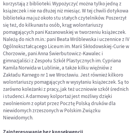
korzystają z biblioteki. Wypożyczyć można tylko jedną z
książeczek i nie na dłużej niż miesiąc. W tej chwili dotykowa
biblioteka ma już około stu stałych czytelników. Poszerzył
się też, do kilkunastu osób, krąg wolontariuszy
pomagających pani Kazanowskiej w tworzeniu książeczek.
Należą do nich m.in.: pani Beata Wróblewska i uczennice z IV
Ogólnokształcącego Liceum im. Marii Skłodowskiej-Curie w
Chorzowie, pani Anna Świerbutowicz-Kawalec i
gimnazjaliści z Zespołu Szkół Plastycznych im. Cypriana
Kamila Norwida w Lublinie, a także kilku więźniów z
Zakładu Karnego nr 1 we Wrocławiu. Jest również kilkoro
wolontariuszy pomagających w wysyłaniu książeczek. Są to
zarówno koleżanki z pracy, jak też uczniowie szkół średnich
i studenci. A darmowy kolportaż jest możliwy dzięki
zwolnieniom z opłat przez Pocztę Polską druków dla
niewidomych zrzeszonych w Polskim Związku
Niewidomych.
Zainteresowanie bez konsekwencji