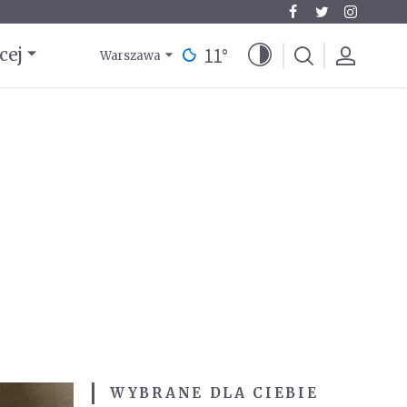
11
°
cej
Warszawa
WYBRANE DLA CIEBIE