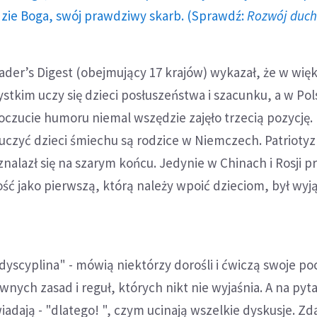
dzie Boga, swój prawdziwy skarb. (Sprawdź:
Rozwój duc
der’s Digest (obejmujący 17 krajów) wykazał, że w więk
tkim uczy się dzieci posłuszeństwa i szacunku, a w Pol
Poczucie humoru niemal wszędzie zajęło trzecią pozycję.
 uczyć dzieci śmiechu są rodzice w Niemczech. Patriot
znalazł się na szarym końcu. Jedynie w Chinach i Rosji p
ść jako pierwszą, którą należy wpoić dzieciom, był wy
 dyscyplina" - mówią niektórzy dorośli i ćwiczą swoje p
wnych zasad i reguł, których nikt nie wyjaśnia. A na pyt
adają - "dlatego! ", czym ucinają wszelkie dyskusje. Z