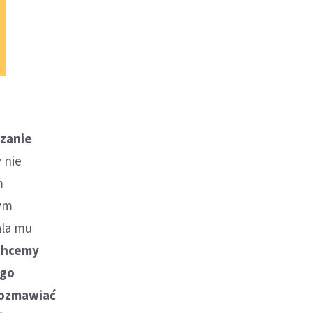
zanie
 nie
m
dym
ala mu
 chcemy
ego
 rozmawiać