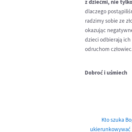
z dziećmi, nie tylk
dlaczego postąpiliś
radzimy sobie ze zł
okazując negatywne 
dzieci odbierają ich
odruchom człowiecze
Dobroć i uśmiech
Kto szuka Bo
ukierunkowywać n