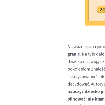
Najważniejszą i jedn
granic.
Na tyle dalek
działało na swoją 
pokoleniom znaleźć 
"skrzyżowaniu" mło
decydować. Autoryt
nauczyć dziecko p
pilnować: nie kłam