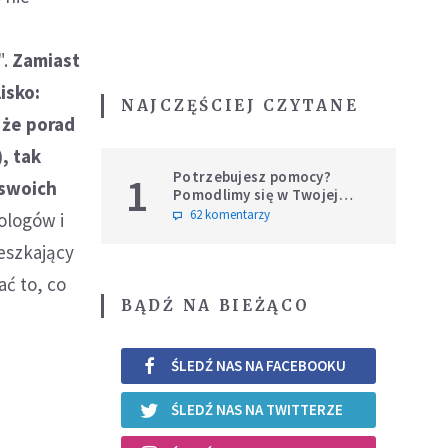
".
Zamiast
isko:
NAJCZĘŚCIEJ CZYTANE
, że porad
, tak
Potrzebujesz pomocy?
1
 swoich
Pomodlimy się w Twojej
intencji
62 komentarzy
ologów i
eszkający
ć to, co
BĄDŹ NA BIEŻĄCO
ŚLEDŹ NAS NA FACEBOOKU
ŚLEDŹ NAS NA TWITTERZE