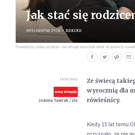
Jak stać się rodzic
INTELIGENTNE ŻYCIE
DZIECKO
Powiedzmy sobie szczerze - nie istnieje autorytet-ideał. W sumie to nawet 
14 lat temu
Ze świecą takieg
wyrocznią dla m
rówieśnicy.
Joanna Tawrak / slo
Kiedy 15 lat temu 
przyznało, że nie m