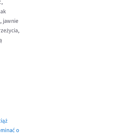
ć,
jak
, jawnie
rzeżycia,
ą
ciąż
ominać o