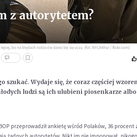
em z autorytetem?
lepiej, bo na błędach rodziców dzieci też się uczą. (fot. NYCArthur / flickr.com)
o szukać. Wydaje się, że coraz częściej wzore
łodych ludzi są ich ulubieni piosenkarze albo
OBOP przeprowadził ankietę wśród Polaków, 36 procent 
ają żadnych autorytetów. Nikt im nie imponował, nikogo