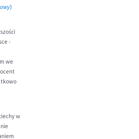
howy
)
szości
sce -
yzm we
rocent
jątkowo
ociechy w
anie
daniem