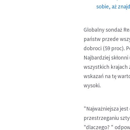
sobie, aż znaj
Globalny sondaż Rea
państw przede wszys
dobroci (59 proc). 
Najbardziej skłonni
wszystkich krajach 
wskazań na tę warto
wysoki.
"Najważniejsza jest
przestrzeganiu szty
"dlaczego? " odpowi