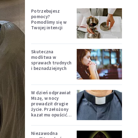
Potrzebujesz
pomocy?
Pomodlimy się w
Twojej intencji
Skuteczna
modlitwa w
sprawach trudnych
i beznadziejnych
W dzień odprawiał
Mszę, w nocy
prowadził drugie
życie. Przełożony
kazał mu opuścić
zakon
Niezawodna