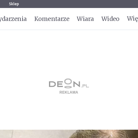
g
Sklep
Wię
darzenia
Komentarze
Wiara
Wideo