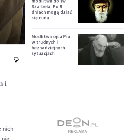
modlitwa do św.
Szarbela. Po 9
dniach mogą dziać
się cuda
Modlitwa ojca Pio
w trudnych i
beznadziejnych
sytuacjach
m i
z nich
 nie