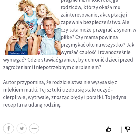
rodziców, którzy okażą mu
zainteresowanie, akceptację i
zapewnią bezpieczeństwo. Ale
czy tata może przegrać z synem w
piłkę? Czy mama powinna
przymykać oko na wszystko? Jak
wyrażać czułość i równocześnie
wymagać? Gdzie stawiać granice, by uchronić dzieci przed
zagrożeniami i niepotrzebnym cierpieniem?
Autor przypomina, że rodzicielstwa nie wysysa się z
mlekiem matki. Tej sztuki trzeba się stale uczyć -
cierpliwie, wytrwale, znosząc błędy i porażki. To jedyna
recepta na udaną rodzinę.