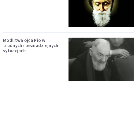
Modlitwa ojca Pio w
trudnych i beznadziejnych
sytuacjach