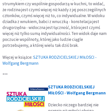
strumykiem czy wspólnie gospodarzą w kuchni, to widać,
że rodzina jest czymś więcej niż każdy z jej poszczególnych
członków, czymś więcej niż to, co indywidualne. W widoku
dziadka z wnukiem, babci z wnuczką - konstelacja jest
drugorzędna - widoczna jest łączność, która jest czymś
więcej niż tylko sumą indywidualności. Ten widok daje nam
poczucie wspólnoty, której jako ludzie ciągle
potrzebujemy, a której wielu tak dziś brak.
Więcej w książce:
SZTUKA RODZICIELSKIEJ MIŁOŚCI -
Wolfgang Bergmann
***
SZTUKA RODZICIELSKIEJ
MIŁOŚCI - Wolfgang Bergmann
Dziecko niczego bardziej nie
pragnie niż miłości obojga