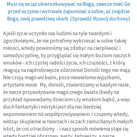
Musi się wciąż ukierunkowywać na Boga, zawsze mieć Go
przed oczyma i wytrwale zapominać o sobie, aż znajdzie
Boga, swój prawdziwy skarb. (Sprawdź:
Rozwój duchowy
)
A jeśli życie uczyniło nas ludźmi na tyle twardymi i
zgorzkniałymi, że nie potrafimy wykrzesać w sobie takiej
miłości, wtedy powinniśmy się zdobyć na cierpliwość i
samodyscyplinę, by przyglądać się małym buziom naszych
wnuków - ich czystej radości życia, ich czujności, z którą
reagują na najdrobniejsze zdarzenia! Dorośli tego nie mają.
Nie czują magii ani baśni, poza niewieloma wyjątkami,
artystami może. My, dorośli, stwierdzamy w każdym razie,
że nasze przywoływanie magicznego świata (kiedy na
przykład opowiadamy dzieciom czy wnukom bajki), a więc
duch fantastyki i mistyki jest dla nas bardziej
wspomnieniem niż współprzeżywaniem. I czujemy wtedy,
widząc skupienie w twarzach i oczach zasłuchanych małych
istot, że coś utraciliśmy - i nasz sposób mówienia staje się
wtedy bardziej obrazowy, gęsty, ładniejszy, a nasze