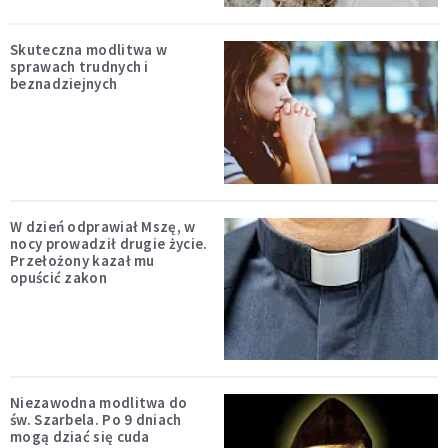
Skuteczna modlitwa w
sprawach trudnych i
beznadziejnych
W dzień odprawiał Mszę, w
nocy prowadził drugie życie.
Przełożony kazał mu
opuścić zakon
Niezawodna modlitwa do
św. Szarbela. Po 9 dniach
mogą dziać się cuda