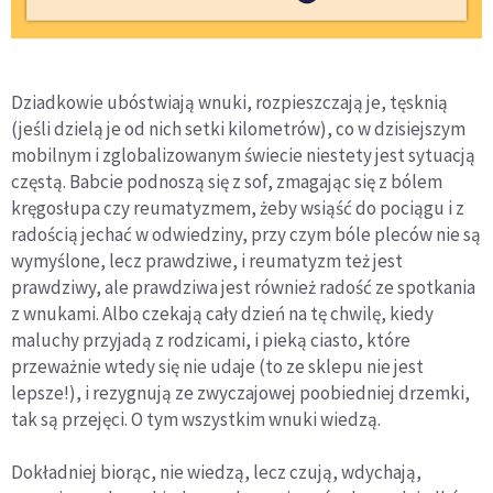
Dziadkowie ubóstwiają wnuki, rozpieszczają je, tęsknią
(jeśli dzielą je od nich setki kilometrów), co w dzisiejszym
mobilnym i zglobalizowanym świecie niestety jest sytuacją
częstą. Babcie podnoszą się z sof, zmagając się z bólem
kręgosłupa czy reumatyzmem, żeby wsiąść do pociągu i z
radością jechać w odwiedziny, przy czym bóle pleców nie są
wymyślone, lecz prawdziwe, i reumatyzm też jest
prawdziwy, ale prawdziwa jest również radość ze spotkania
z wnukami. Albo czekają cały dzień na tę chwilę, kiedy
maluchy przyjadą z rodzicami, i pieką ciasto, które
przeważnie wtedy się nie udaje (to ze sklepu nie jest
lepsze!), i rezygnują ze zwyczajowej poobiedniej drzemki,
tak są przejęci. O tym wszystkim wnuki wiedzą.
Dokładniej biorąc, nie wiedzą, lecz czują, wdychają,