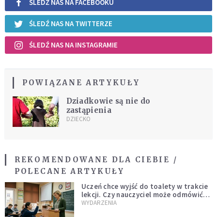
ŚLEDŹ NAS NA FACEBOOKU
ŚLEDŹ NAS NA TWITTERZE
ŚLEDŹ NAS NA INSTAGRAMIE
POWIĄZANE ARTYKUŁY
Dziadkowie są nie do
zastąpienia
DZIECKO
REKOMENDOWANE DLA CIEBIE /
POLECANE ARTYKUŁY
Uczeń chce wyjść do toalety w trakcie
lekcji. Czy nauczyciel może odmówić?
Jest jasne stanowisko
WYDARZENIA