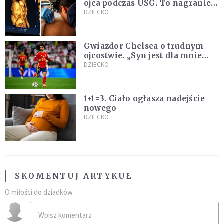
ojca podczas USG. To nagranie
podbija sieć
DZIECKO
Gwiazdor Chelsea o trudnym
ojcostwie. „Syn jest dla mnie
ważniejszy niż sportowe trofea”
DZIECKO
1+1=3. Ciało ogłasza nadejście
nowego
DZIECKO
SKOMENTUJ ARTYKUŁ
O miłości do dziadków