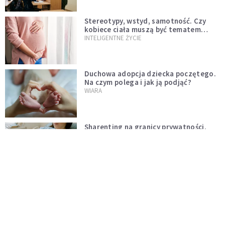
Stereotypy, wstyd, samotność. Czy
kobiece ciała muszą być tematem
tabu?
INTELIGENTNE ŻYCIE
Duchowa adopcja dziecka poczętego.
Na czym polega i jak ją podjąć?
WIARA
Sharenting na granicy prywatności.
Poród, który podzielił internet
INTELIGENTNE ŻYCIE
Wcześniaki karmione piersią lepiej się
uczą
INTELIGENTNE ŻYCIE