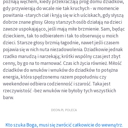
poznają węchem, kiedy przekraczają próg domu dziadków,
gdy przywierają do wcale nie tak kruchych - w momencie
powitania -starych ciał i kryją się w ich uściskach, gdy słyszą
dobrze znane głosy. Głosy starszych osób działają na dzieci
zawsze uspokajająco, jeśli mają miłe brzmienie. Sam, będąc
dzieckiem, tak to odbierałem i tak to obserwuję u moich
dzieci. Starsze głosy brzmią łagodnie, nawet jeśli czasem
pojawia się w nich nuta niezadowolenia. Dziadkowie jednak
rzadko marudzą i narzekają; krótki wspólny czas jest zbyt
cenny, by go na to marnować. Czas ich życia również. Miłość
dziadków do wnuków i wnuków do dziadków to potężna
energia, która spędzonemu razem popołudniu czy
weekendowi odbiera codzienność i szarość. Taka jest
rzeczywistość -bez wnuków nie byłoby tych wszystkich
barw.
DEON.PL POLECA
Kto szuka Boga, musi się zwrócić całkowicie do wewnątrz.