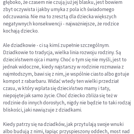
głęboko, że czasem nie czują już jej blasku, jest bowiem
zbyt oczywista i jakby umyka z pola ich świadomego
odczuwania. Nie ma to zresztą dla dziecka większych
negatywnych konsekwencji - najważniejsze, że rodzice
kochają dziecko.
Ale dziadkowie - ci są kimś zupełnie szczególnym.
Dziadkowie to tradycja, wielka linia rozwoju rodziny. Są
dzieciństwem ojca i mamy. Choć o tym się nie myśli, jest to
jednak widoczne, kiedy najstarszy w rodzinie rozmawia z
najmłodszym, bawi się z nim, je wspólnie ciasto albo gotuje
kompot z rabarbaru. Widać wtedy ten wielki przedział
czasu, w który wplata się dzieciństwo mamy i taty,
niepojęte jak samo życie. Choć dziecko zbliża się też w
rodzinie do innych dorosłych, nigdy nie będzie to taki rodzaj
bliskości, jaki nawiązuje z dziadkami.
Kiedy patrzy się na dziadków, jak przytulają swoje wnuki
albo budują z nimi, łapiąc przyspieszony oddech, most nad