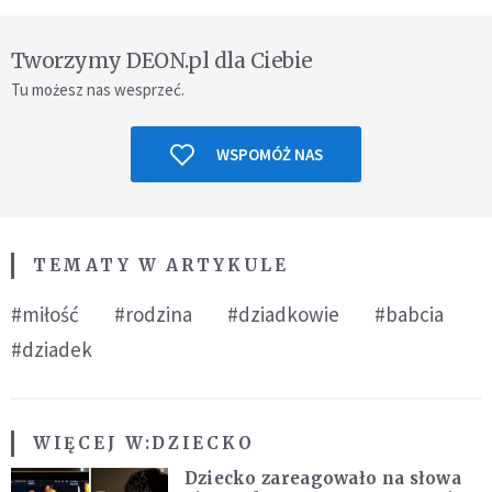
Tworzymy DEON.pl dla Ciebie
Tu możesz nas wesprzeć.
WSPOMÓŻ NAS
TEMATY W ARTYKULE
#miłość
#rodzina
#dziadkowie
#babcia
#dziadek
WIĘCEJ W:
DZIECKO
Dziecko zareagowało na słowa