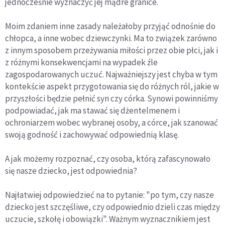
jednocześnie wyznaczyć jej mądre granice.
Moim zdaniem inne zasady należałoby przyjąć odnośnie do
chłopca, a inne wobec dziewczynki. Ma to związek zarówno
z innym sposobem przeżywania miłości przez obie płci, jak i
z różnymi konsekwencjami na wypadek źle
zagospodarowanych uczuć. Najważniejszy jest chyba w tym
kontekście aspekt przygotowania się do różnych ról, jakie w
przyszłości będzie pełnić syn czy córka. Synowi powinniśmy
podpowiadać, jak ma stawać się dżentelmenem i
ochroniarzem wobec wybranej osoby, a córce, jak szanować
swoją godność i zachowywać odpowiednią klasę.
A jak możemy rozpoznać, czy osoba, którą zafascynowało
się nasze dziecko, jest odpowiednia?
Najłatwiej odpowiedzieć na to pytanie: "po tym, czy nasze
dziecko jest szczęśliwe, czy odpowiednio dzieli czas między
uczucie, szkołę i obowiązki". Ważnym wyznacznikiem jest