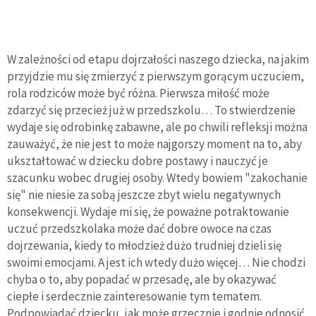
W zależności od etapu dojrzałości naszego dziecka, na jakim
przyjdzie mu się zmierzyć z pierwszym gorącym uczuciem,
rola rodziców może być różna. Pierwsza miłość może
zdarzyć się przecież już w przedszkolu… To stwierdzenie
wydaje się odrobinkę zabawne, ale po chwili refleksji można
zauważyć, że nie jest to może najgorszy moment na to, aby
ukształtować w dziecku dobre postawy i nauczyć je
szacunku wobec drugiej osoby. Wtedy bowiem "zakochanie
się" nie niesie za sobą jeszcze zbyt wielu negatywnych
konsekwencji. Wydaje mi się, że poważne potraktowanie
uczuć przedszkolaka może dać dobre owoce na czas
dojrzewania, kiedy to młodzież dużo trudniej dzieli się
swoimi emocjami. A jest ich wtedy dużo więcej… Nie chodzi
chyba o to, aby popadać w przesadę, ale by okazywać
ciepłe i serdecznie zainteresowanie tym tematem.
Podpowiadać dziecku, jak może grzecznie i godnie odnosić