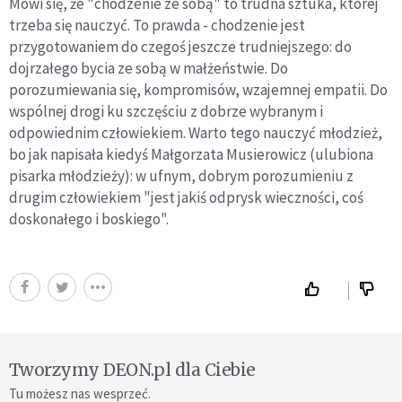
Mówi się, że "chodzenie ze sobą" to trudna sztuka, której
trzeba się nauczyć. To prawda - chodzenie jest
przygotowaniem do czegoś jeszcze trudniejszego: do
dojrzałego bycia ze sobą w małżeństwie. Do
porozumiewania się, kompromisów, wzajemnej empatii. Do
wspólnej drogi ku szczęściu z dobrze wybranym i
odpowiednim człowiekiem. Warto tego nauczyć młodzież,
bo jak napisała kiedyś Małgorzata Musierowicz (ulubiona
pisarka młodzieży): w ufnym, dobrym porozumieniu z
drugim człowiekiem "jest jakiś odprysk wieczności, coś
doskonałego i boskiego".
Tworzymy DEON.pl dla Ciebie
Tu możesz nas wesprzeć.