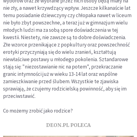
wyborów oraz że wybrane przez nich osoby będą miały na
nie zły, a nawet krzywdzący wpływ. Jeszcze kilkanaście lat
temu posiadanie dziewczyny czy chłopaka nawet w liceum
nie było zbyt powszechne, a teraz już w gimnazjum wielu
młodych ludzi ma za sobą spore doświadczenia w tej
kwestii. Niestety, nie zawsze są to dobre doświadczenia.
Złe wzorce przenikające z popkultury oraz powszechność
erotyki przyczyniają się do wielu zranień, kształtują
niewłaściwe postawy u młodego pokolenia. Sztandarowe
stają się: "niezostawianie nic na potem", przekraczanie
granic intymności już w wieku 13-14 lat oraz wspólne
zamieszkiwanie przed ślubem. Wszystkie te zjawiska
sprawiają, że czujemy rodzicielską powinność, aby się im
przeciwstawić.
Co możemy zrobić jako rodzice?
DEON.PL POLECA