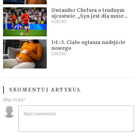
Gwiazdor Chelsea o trudnym
ojcostwie. „Syn jest dla mnie
ważniejszy niż sportowe trofea”
DZIECKO
1+1=3. Ciało ogłasza nadejście
nowego
DZIECKO
SKOMENTUJ ARTYKUŁ
Więc to już?