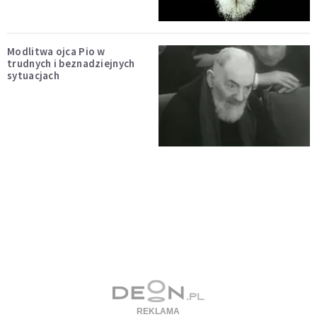
Modlitwa ojca Pio w
trudnych i beznadziejnych
sytuacjach