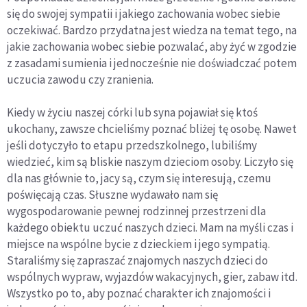
się do swojej sympatii i jakiego zachowania wobec siebie
oczekiwać. Bardzo przydatna jest wiedza na temat tego, na
jakie zachowania wobec siebie pozwalać, aby żyć w zgodzie
z zasadami sumienia i jednocześnie nie doświadczać potem
uczucia zawodu czy zranienia.
Kiedy w życiu naszej córki lub syna pojawiał się ktoś
ukochany, zawsze chcieliśmy poznać bliżej tę osobę. Nawet
jeśli dotyczyło to etapu przedszkolnego, lubiliśmy
wiedzieć, kim są bliskie naszym dzieciom osoby. Liczyło się
dla nas głównie to, jacy są, czym się interesują, czemu
poświęcają czas. Słuszne wydawało nam się
wygospodarowanie pewnej rodzinnej przestrzeni dla
każdego obiektu uczuć naszych dzieci. Mam na myśli czas i
miejsce na wspólne bycie z dzieckiem i jego sympatią.
Staraliśmy się zapraszać znajomych naszych dzieci do
wspólnych wypraw, wyjazdów wakacyjnych, gier, zabaw itd.
Wszystko po to, aby poznać charakter ich znajomości i