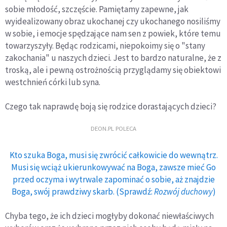
sobie młodość, szczęście. Pamiętamy zapewne, jak
wyidealizowany obraz ukochanej czy ukochanego nosiliśmy
w sobie, i emocje spędzające nam sen z powiek, które temu
towarzyszyły. Będąc rodzicami, niepokoimy się o "stany
zakochania" u naszych dzieci. Jest to bardzo naturalne, że z
troską, ale i pewną ostrożnością przyglądamy się obiektowi
westchnień córki lub syna.
Czego tak naprawdę boją się rodzice dorastających dzieci?
DEON.PL POLECA
Kto szuka Boga, musi się zwrócić całkowicie do wewnątrz.
Musi się wciąż ukierunkowywać na Boga, zawsze mieć Go
przed oczyma i wytrwale zapominać o sobie, aż znajdzie
Boga, swój prawdziwy skarb. (Sprawdź:
Rozwój duchowy
)
Chyba tego, że ich dzieci mogłyby dokonać niewłaściwych