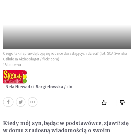
Czego tak naprawdę boją się rodzice dorastających dzieci? (fot. SCA Svenska
Cellulosa Aktiebolaget / flickr.com)
15 lat temu
Nela Niewadzi-Bargiełowska / slo
Kiedy mój syn, będąc w podstawówce, zjawił się
w domu z radosną wiadomością o swoim