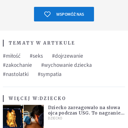
WSPOMÓŻ NAS
TEMATY W ARTYKULE
#miłość
#seks
#dojrzewanie
#zakochanie
#wychowanie dziecka
#nastolatki
#sympatia
WIĘCEJ W:
DZIECKO
Dziecko zareagowało na słowa
ojca podczas USG. To nagranie
podbija sieć
DZIECKO