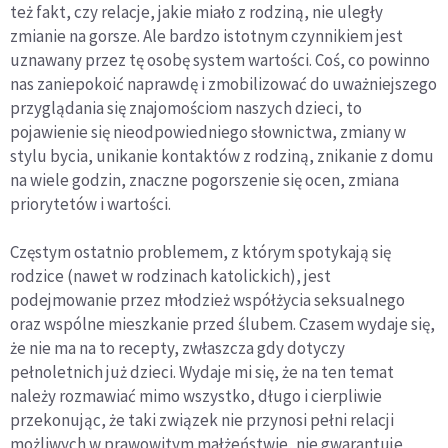
też fakt, czy relacje, jakie miało z rodziną, nie uległy
zmianie na gorsze. Ale bardzo istotnym czynnikiem jest
uznawany przez tę osobę system wartości. Coś, co powinno
nas zaniepokoić naprawdę i zmobilizować do uważniejszego
przyglądania się znajomościom naszych dzieci, to
pojawienie się nieodpowiedniego słownictwa, zmiany w
stylu bycia, unikanie kontaktów z rodziną, znikanie z domu
na wiele godzin, znaczne pogorszenie się ocen, zmiana
priorytetów i wartości.
Częstym ostatnio problemem, z którym spotykają się
rodzice (nawet w rodzinach katolickich), jest
podejmowanie przez młodzież współżycia seksualnego
oraz wspólne mieszkanie przed ślubem. Czasem wydaje się,
że nie ma na to recepty, zwłaszcza gdy dotyczy
pełnoletnich już dzieci. Wydaje mi się, że na ten temat
należy rozmawiać mimo wszystko, długo i cierpliwie
przekonując, że taki związek nie przynosi pełni relacji
możliwych w prawowitym małżeństwie, nie gwarantuje