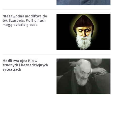
Niezawodna modlitwa do
św. Szarbela. Po 9 dniach
mogą dziać się cuda
Modlitwa ojca Pio w
trudnych i beznadziejnych
sytuacjach