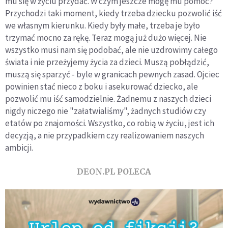
mu się w życiu przydać. W czym jeszcze mogę mu pomóc?
Przychodzi taki moment, kiedy trzeba dziecku pozwolić iść
we własnym kierunku. Kiedy były małe, trzeba je było
trzymać mocno za rękę. Teraz mogą już dużo więcej. Nie
wszystko musi nam się podobać, ale nie uzdrowimy całego
świata i nie przeżyjemy życia za dzieci. Muszą pobłądzić,
muszą się sparzyć - byle w granicach pewnych zasad. Ojciec
powinien stać nieco z boku i asekurować dziecko, ale
pozwolić mu iść samodzielnie. Żadnemu z naszych dzieci
nigdy niczego nie "załatwialiśmy", żadnych studiów czy
etatów po znajomości. Wszystko, co robią w życiu, jest ich
decyzją, a nie przypadkiem czy realizowaniem naszych
ambicji.
DEON.PL POLECA