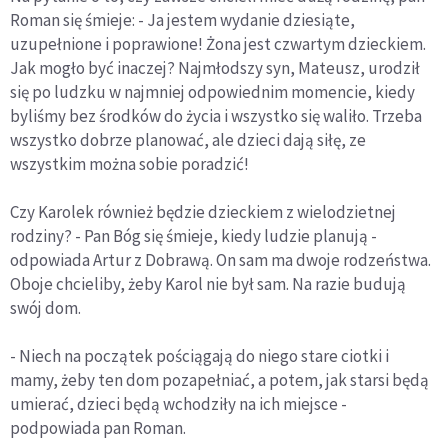
Roman się śmieje: - Ja jestem wydanie dziesiąte,
uzupełnione i poprawione! Żona jest czwartym dzieckiem.
Jak mogło być inaczej? Najmłodszy syn, Mateusz, urodził
się po ludzku w najmniej odpowiednim momencie, kiedy
byliśmy bez środków do życia i wszystko się waliło. Trzeba
wszystko dobrze planować, ale dzieci dają siłę, ze
wszystkim można sobie poradzić!
Czy Karolek również będzie dzieckiem z wielodzietnej
rodziny? - Pan Bóg się śmieje, kiedy ludzie planują -
odpowiada Artur z Dobrawą. On sam ma dwoje rodzeństwa.
Oboje chcieliby, żeby Karol nie był sam. Na razie budują
swój dom.
- Niech na początek pościągają do niego stare ciotki i
mamy, żeby ten dom pozapełniać, a potem, jak starsi będą
umierać, dzieci będą wchodziły na ich miejsce -
podpowiada pan Roman.