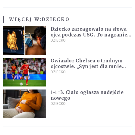
WIĘCEJ W:
DZIECKO
Dziecko zareagowało na słowa
ojca podczas USG. To nagranie
podbija sieć
DZIECKO
Gwiazdor Chelsea o trudnym
ojcostwie. „Syn jest dla mnie
ważniejszy niż sportowe trofea”
DZIECKO
1+1=3. Ciało ogłasza nadejście
nowego
DZIECKO