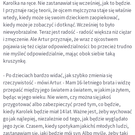
Karolka na ręce. Nie zastanawiał się wcześniej, jak to będzie.
I przyznaje rację teorii, że ojcem mężczyzna staje się właśnie
wtedy, kiedy może się swoim dzieckiem zaopiekować,
kiedy może je zobaczyć i dotknąć. Wcześniej to było
niewyobrażalne. Teraz jest radość - radość większa niż ciężar
i zmęczenie. Ale Artur przyznaje, że wraz z ojcostwem
pojawia się też ciężar odpowiedzialności: bo przecież trudno
nie myśleć odpowiedzialnie, mając obok siebie taką
kruszynkę.
- Po dzieciach bardzo widać, jak szybko zmienia się
rzeczywistość - mówi Artur. - Mam 16-letniego brata i widzę
przepaść między jego światem a światem, w jakim ja żyłem,
będąc w jego wieku. Nie wiem, czy można się jakoś
przygotować albo zabezpieczyć przed tym, co będzie,
kiedy Karolek będzie miał 14 lat. Ważne jest, żeby wychować
go jak najlepiej, niezależnie od tego, jak będzie wyglądało
jego życie. Czasem, kiedy spotykam jakichś młodych ludzi,
zastanawiam się, jaki będzie mój syn. Albo myślę, żeby taki