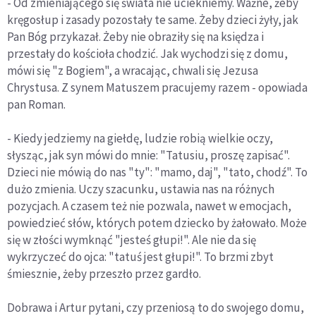
- Od zmieniającego się świata nie uciekniemy. Ważne, żeby
kręgosłup i zasady pozostały te same. Żeby dzieci żyły, jak
Pan Bóg przykazał. Żeby nie obraziły się na księdza i
przestały do kościoła chodzić. Jak wychodzi się z domu,
mówi się "z Bogiem", a wracając, chwali się Jezusa
Chrystusa. Z synem Matuszem pracujemy razem - opowiada
pan Roman.
- Kiedy jedziemy na giełdę, ludzie robią wielkie oczy,
słysząc, jak syn mówi do mnie: "Tatusiu, proszę zapisać".
Dzieci nie mówią do nas "ty": "mamo, daj", "tato, chodź". To
dużo zmienia. Uczy szacunku, ustawia nas na różnych
pozycjach. A czasem też nie pozwala, nawet w emocjach,
powiedzieć słów, których potem dziecko by żałowało. Może
się w złości wymknąć "jesteś głupi!". Ale nie da się
wykrzyczeć do ojca: "tatuś jest głupi!". To brzmi zbyt
śmiesznie, żeby przeszło przez gardło.
Dobrawa i Artur pytani, czy przeniosą to do swojego domu,