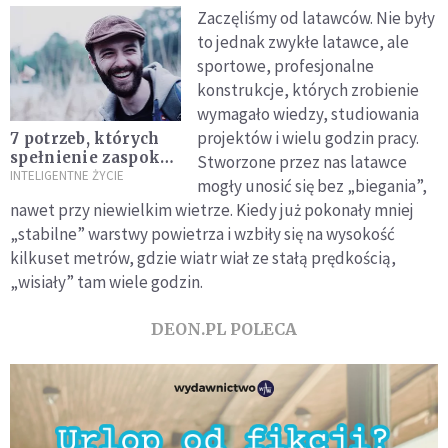
Zaczęliśmy od latawców. Nie były
to jednak zwykłe latawce, ale
sportowe, profesjonalne
konstrukcje, których zrobienie
wymagało wiedzy, studiowania
projektów i wielu godzin pracy.
7 potrzeb, których
spełnienie zaspokoi
Stworzone przez nas latawce
mężczyznę
INTELIGENTNE ŻYCIE
mogły unosić się bez „biegania”,
nawet przy niewielkim wietrze. Kiedy już pokonały mniej
„stabilne” warstwy powietrza i wzbiły się na wysokość
kilkuset metrów, gdzie wiatr wiał ze stałą prędkością,
„wisiały” tam wiele godzin.
DEON.PL POLECA