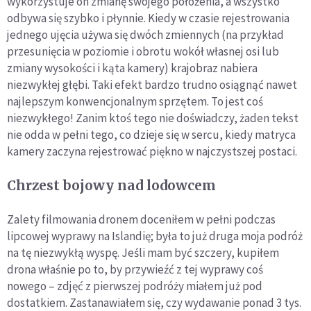
wykorzystuje on zmianę swojego położenia, a wszystko
odbywa się szybko i płynnie. Kiedy w czasie rejestrowania
jednego ujęcia używa się dwóch zmiennych (na przykład
przesunięcia w poziomie i obrotu wokół własnej osi lub
zmiany wysokości i kąta kamery) krajobraz nabiera
niezwykłej głębi. Taki efekt bardzo trudno osiągnąć nawet
najlepszym konwencjonalnym sprzętem. To jest coś
niezwykłego! Zanim ktoś tego nie doświadczy, żaden tekst
nie odda w pełni tego, co dzieje się w sercu, kiedy matryca
kamery zaczyna rejestrować piękno w najczystszej postaci.
Chrzest bojowy nad lodowcem
Zalety filmowania dronem doceniłem w pełni podczas
lipcowej wyprawy na Islandię; była to już druga moja podróż
na tę niezwykłą wyspę. Jeśli mam być szczery, kupiłem
drona właśnie po to, by przywieźć z tej wyprawy coś
nowego – zdjęć z pierwszej podróży miałem już pod
dostatkiem. Zastanawiałem się, czy wydawanie ponad 3 tys.