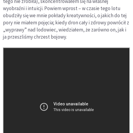
tego nie zrobiła), skoncentrowałem się na własnej
wyobraźni i intuicji. Powiem wprost – w czasie tego lotu
obudziły się we mnie pokłady kreatywności, o jakich do tej
pory nie miałem pojęcia; kiedy dron cały i zdrowy powrócił z
„wyprawy” nad lodowiec, wiedziałem, że zarówno on, jak i
ja przeszliśmy chrzest bojowy.