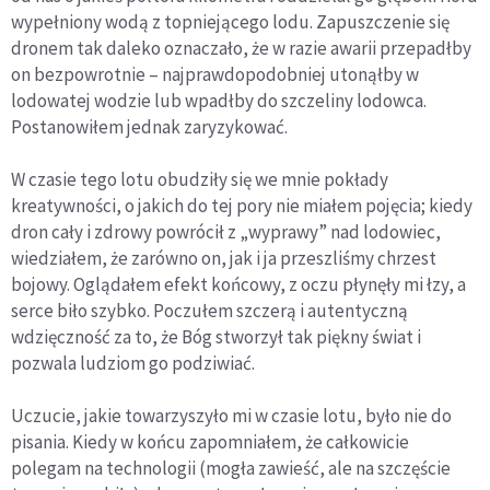
wypełniony wodą z topniejącego lodu. Zapuszczenie się
dronem tak daleko oznaczało, że w razie awarii przepadłby
on bezpowrotnie – najprawdopodobniej utonąłby w
lodowatej wodzie lub wpadłby do szczeliny lodowca.
Postanowiłem jednak zaryzykować.
W czasie tego lotu obudziły się we mnie pokłady
kreatywności, o jakich do tej pory nie miałem pojęcia; kiedy
dron cały i zdrowy powrócił z „wyprawy” nad lodowiec,
wiedziałem, że zarówno on, jak i ja przeszliśmy chrzest
bojowy. Oglądałem efekt końcowy, z oczu płynęły mi łzy, a
serce biło szybko. Poczułem szczerą i autentyczną
wdzięczność za to, że Bóg stworzył tak piękny świat i
pozwala ludziom go podziwiać.
Uczucie, jakie towarzyszyło mi w czasie lotu, było nie do
pisania. Kiedy w końcu zapomniałem, że całkowicie
polegam na technologii (mogła zawieść, ale na szczęście