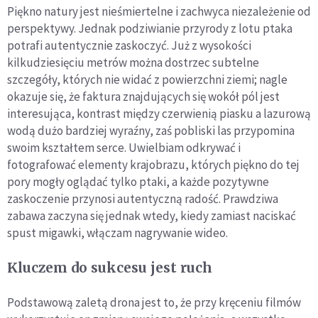
Piękno natury jest nieśmiertelne i zachwyca niezależenie od
perspektywy. Jednak podziwianie przyrody z lotu ptaka
potrafi autentycznie zaskoczyć. Już z wysokości
kilkudziesięciu metrów można dostrzec subtelne
szczegóły, których nie widać z powierzchni ziemi; nagle
okazuje się, że faktura znajdujących się wokół pól jest
interesująca, kontrast między czerwienią piasku a lazurową
wodą dużo bardziej wyraźny, zaś pobliski las przypomina
swoim kształtem serce. Uwielbiam odkrywać i
fotografować elementy krajobrazu, których piękno do tej
pory mogły oglądać tylko ptaki, a każde pozytywne
zaskoczenie przynosi autentyczną radość. Prawdziwa
zabawa zaczyna się jednak wtedy, kiedy zamiast naciskać
spust migawki, włączam nagrywanie wideo.
Kluczem do sukcesu jest ruch
Podstawową zaletą drona jest to, że przy kręceniu filmów