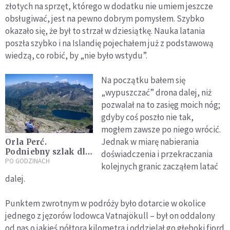
złotych na sprzęt, którego w dodatku nie umiem jeszcze
obsługiwać, jest na pewno dobrym pomysłem. Szybko
okazało się, że był to strzał w dziesiątkę. Nauka latania
poszła szybko i na Islandię pojechałem już z podstawową
wiedzą, co robić, by „nie było wstydu”.
Na początku bałem się
„wypuszczać” drona dalej, niż
pozwalał na to zasięg moich nóg;
gdyby coś poszło nie tak,
mogłem zawsze po niego wrócić.
Jednak w miarę nabierania
Orla Perć.
Podniebny szlak dla
doświadczenia i przekraczania
odważnych
PO GODZINACH
kolejnych granic zacząłem latać
dalej.
Punktem zwrotnym w podróży było dotarcie w okolice
jednego z jęzorów lodowca Vatnajökull – był on oddalony
od nas o jakieś półtora kilometra i oddzielał go głęboki fiord