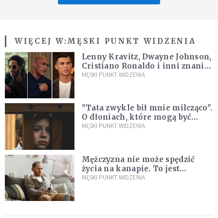
WIĘCEJ W:
MĘSKI PUNKT WIDZENIA
Lenny Kravitz, Dwayne Johnson,
Cristiano Ronaldo i inni znani
mężczyźni o swoim ojcostwie
MĘSKI PUNKT WIDZENIA
"Tata zwykle bił mnie milcząco".
O dłoniach, które mogą być
narzędziem czułości, ale i
MĘSKI PUNKT WIDZENIA
zadawać ból
Mężczyzna nie może spędzić
życia na kanapie. To jest
niezgodne z jego naturą
MĘSKI PUNKT WIDZENIA