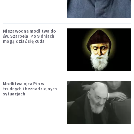
Niezawodna modlitwa do
św. Szarbela. Po 9 dniach
mogą dziać się cuda
Modlitwa ojca Pio w
trudnych i beznadziejnych
sytuacjach