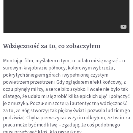
Wdzięczność za to, co zobaczyłem
Montując film, myślałem o tym, co udało mi się nagrać – o
surowym krajobrazie północy, kolorowym wybrzeżu,
pokrytych śniegiem górach i wypełnionej czystym
powietrzem przestrzeni. Gdy oglądałem efekt końcowy, z
oczu płynęły mi łzy, a serce biło szybko. I wcale nie było tak
dlatego, że udało mi się zrobić kilka epickich ujęć i połączyć
je z muzyką. Poczułem szczerą i autentyczną wdzięczność
za to, że Bóg stworzył tak piękny świat i pozwala ludziom go
podziwiać. Chyba pierwszy raz w życiu odkryłem, że twórcza
praca może być modlitwą – zgaduję, że coś podobnego
musi przeżywać ktoś, kto pisze ikony.