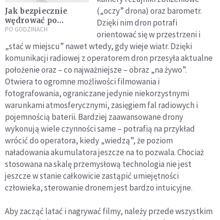
(„oczy” drona) oraz barometr.
Jak bezpiecznie
wędrować po
Dzięki nim dron potrafi
górach? 8 zasad,
PO GODZINACH
orientować się w przestrzeni i
które mogą ocalić
„stać w miejscu” nawet wtedy, gdy wieje wiatr. Dzięki
życie
komunikacji radiowej z operatorem dron przesyła aktualne
położenie oraz – co najważniejsze – obraz „na żywo”.
Otwiera to ogromne możliwości filmowania i
fotografowania, ograniczane jedynie niekorzystnymi
warunkami atmosferycznymi, zasięgiem fal radiowych i
pojemnością baterii. Bardziej zaawansowane drony
wykonują wiele czynności same – potrafią na przykład
wrócić do operatora, kiedy „wiedzą”, że poziom
naładowania akumulatora jeszcze na to pozwala. Chociaż
stosowana na skalę przemysłową technologia nie jest
jeszcze w stanie całkowicie zastąpić umiejętności
człowieka, sterowanie dronem jest bardzo intuicyjne.
Aby zacząć latać i nagrywać filmy, należy przede wszystkim