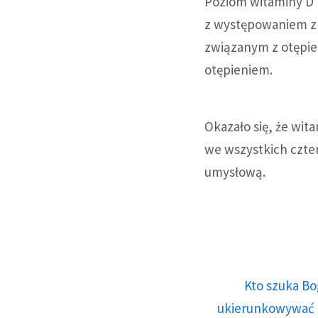
Poziom witaminy D
z występowaniem zm
związanym z otępi
otępieniem.
Okazało się, że wit
we wszystkich czte
umysłową.
Kto szuka Bo
ukierunkowywać n