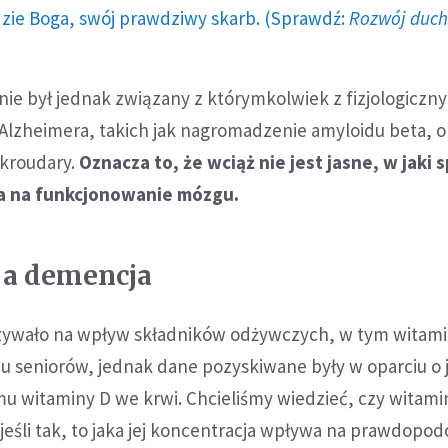
dzie Boga, swój prawdziwy skarb. (Sprawdź:
Rozwój duc
ie był jednak związany z którymkolwiek z fizjologiczn
lzheimera, takich jak nagromadzenie amyloidu beta, 
ikroudary.
Oznacza to, że wciąż nie jest jasne, w jaki 
a na funkcjonowanie mózgu.
 a demencja
zywało na wpływ składników odżywczych, w tym witami
 seniorów, jednak dane pozyskiwane były w oparciu o j
 witaminy D we krwi. Chcieliśmy wiedzieć, czy witamin
eśli tak, to jaka jej koncentracja wpływa na prawdopo