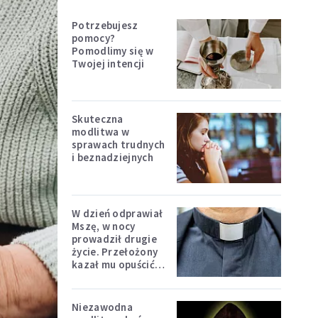
Potrzebujesz
pomocy?
Pomodlimy się w
Twojej intencji
Skuteczna
modlitwa w
sprawach trudnych
i beznadziejnych
W dzień odprawiał
Mszę, w nocy
prowadził drugie
życie. Przełożony
kazał mu opuścić
zakon
Niezawodna