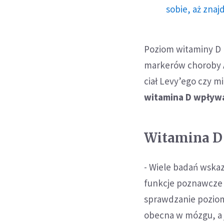
sobie, aż znaj
Poziom witaminy D n
markerów choroby A
ciał Levy’ego czy m
witamina D wpływ
Witamina D
- Wiele badań wska
funkcje poznawcze u
sprawdzanie poziomu
obecna w mózgu, a j