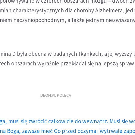
 porównywano w czterech obszarach mózgu – dwóch z
ian charakterystycznych dla choroby Alzheimera, je
eniem naczyniopochodnym, a także jednym niezwiązan
amina D była obecna w badanych tkankach, a jej wyższy
rech obszarach wyraźnie przekładał się na lepszą spra
DEON.PL POLECA
ga, musi się zwrócić całkowicie do wewnątrz. Musi się w
a Boga, zawsze mieć Go przed oczyma i wytrwale zap