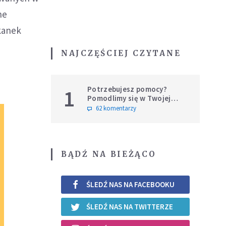
ne
kanek
NAJCZĘŚCIEJ CZYTANE
Potrzebujesz pomocy?
1
Pomodlimy się w Twojej
intencji
62 komentarzy
BĄDŹ NA BIEŻĄCO
ŚLEDŹ NAS NA FACEBOOKU
ŚLEDŹ NAS NA TWITTERZE