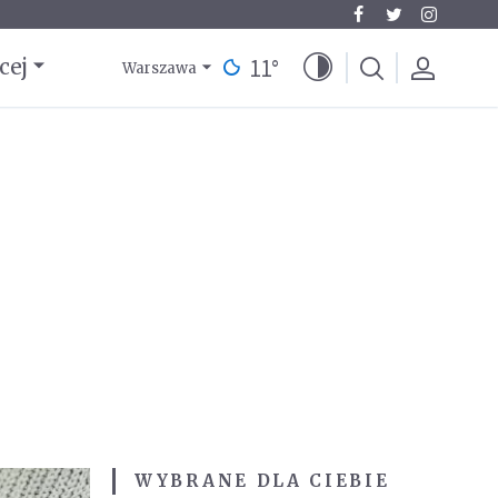
11
°
cej
Warszawa
WYBRANE DLA CIEBIE