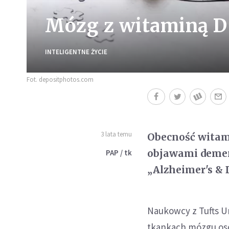
Mózg z witaminą D 
INTELIGENTNE ŻYCIE
Fot. depositphotos.com
3 lata temu
Obecność witam
objawami demen
PAP / tk
„Alzheimer's & 
Naukowcy z Tufts U
tkankach mózgu osó