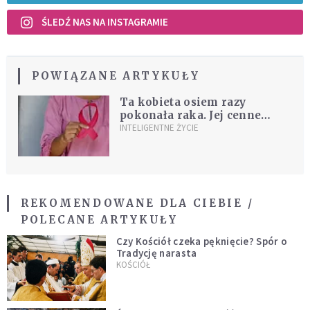
ŚLEDŹ NAS NA INSTAGRAMIE
POWIĄZANE ARTYKUŁY
Ta kobieta osiem razy
pokonała raka. Jej cenne
wskazówki pomagają teraz
INTELIGENTNE ŻYCIE
innym
REKOMENDOWANE DLA CIEBIE /
POLECANE ARTYKUŁY
Czy Kościół czeka pęknięcie? Spór o
Tradycję narasta
KOŚCIÓŁ