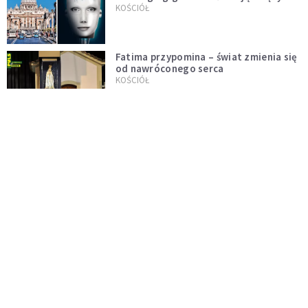
KOŚCIÓŁ
Fatima przypomina – świat zmienia się
od nawróconego serca
KOŚCIÓŁ
Miała pomagać w górach, dziś coraz
częściej rani. Co stało się z
Tatromaniakami?
PO GODZINACH