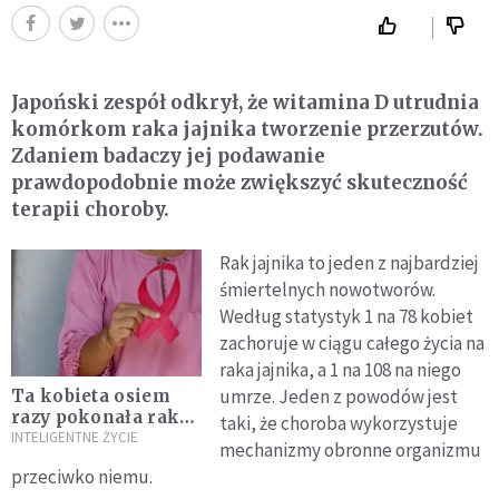
Japoński zespół odkrył, że witamina D utrudnia
komórkom raka jajnika tworzenie przerzutów.
Zdaniem badaczy jej podawanie
prawdopodobnie może zwiększyć skuteczność
terapii choroby.
Rak jajnika to jeden z najbardziej
śmiertelnych nowotworów.
Według statystyk 1 na 78 kobiet
zachoruje w ciągu całego życia na
raka jajnika, a 1 na 108 na niego
umrze. Jeden z powodów jest
Ta kobieta osiem
razy pokonała raka.
taki, że choroba wykorzystuje
Jej cenne wskazówki
INTELIGENTNE ŻYCIE
mechanizmy obronne organizmu
pomagają teraz
przeciwko niemu.
innym