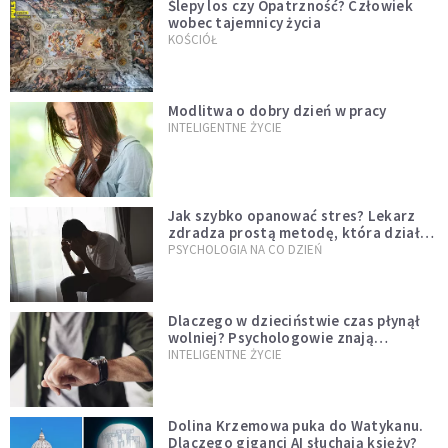
Ślepy los czy Opatrzność? Człowiek
wobec tajemnicy życia
KOŚCIÓŁ
Modlitwa o dobry dzień w pracy
INTELIGENTNE ŻYCIE
Jak szybko opanować stres? Lekarz
zdradza prostą metodę, która działa
od razu
PSYCHOLOGIA NA CO DZIEŃ
Dlaczego w dzieciństwie czas płynął
wolniej? Psychologowie znają
odpowiedź
INTELIGENTNE ŻYCIE
Dolina Krzemowa puka do Watykanu.
Dlaczego giganci AI słuchają księży?