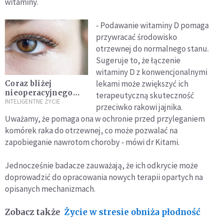
witaminy.
- Podawanie witaminy D pomaga
przywracać środowisko
otrzewnej do normalnego stanu.
Sugeruje to, że łączenie
witaminy D z konwencjonalnymi
lekami może zwiększyć ich
Coraz bliżej
nieoperacyjnego
terapeutyczną skuteczność
leczenia zaćmy
INTELIGENTNE ŻYCIE
przeciwko rakowi jajnika.
Uważamy, że pomaga ona w ochronie przed przyleganiem
komórek raka do otrzewnej, co może pozwalać na
zapobieganie nawrotom choroby - mówi dr Kitami.
Jednocześnie badacze zauważają, że ich odkrycie może
doprowadzić do opracowania nowych terapii opartych na
opisanych mechanizmach.
Zobacz także
Życie w stresie obniża płodność