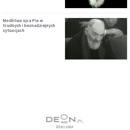
Modlitwa ojca Pio w
trudnych i beznadziejnych
sytuacjach