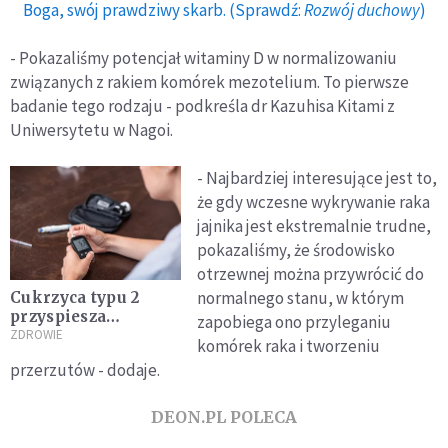
Boga, swój prawdziwy skarb. (Sprawdź:
Rozwój duchowy
)
- Pokazaliśmy potencjał witaminy D w normalizowaniu
związanych z rakiem komórek mezotelium. To pierwsze
badanie tego rodzaju - podkreśla dr Kazuhisa Kitami z
Uniwersytetu w Nagoi.
- Najbardziej interesujące jest to,
że gdy wczesne wykrywanie raka
jajnika jest ekstremalnie trudne,
pokazaliśmy, że środowisko
otrzewnej można przywrócić do
normalnego stanu, w którym
Cukrzyca typu 2
przyspiesza
zapobiega ono przyleganiu
starzenie mózgu i
ZDROWIE
komórek raka i tworzeniu
demencję
przerzutów - dodaje.
DEON.PL POLECA