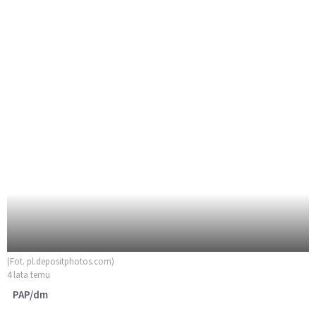
(Fot. pl.depositphotos.com)
4 lata temu
PAP/dm