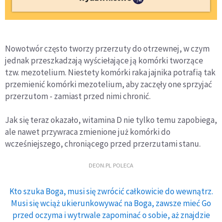
Nowotwór często tworzy przerzuty do otrzewnej, w czym
jednak przeszkadzają wyściełające ją komórki tworzące
tzw. mezotelium. Niestety komórki raka jajnika potrafią tak
przemienić komórki mezotelium, aby zaczęły one sprzyjać
przerzutom - zamiast przed nimi chronić.
Jak się teraz okazało, witamina D nie tylko temu zapobiega,
ale nawet przywraca zmienione już komórki do
wcześniejszego, chroniącego przed przerzutami stanu.
DEON.PL POLECA
Kto szuka Boga, musi się zwrócić całkowicie do wewnątrz.
Musi się wciąż ukierunkowywać na Boga, zawsze mieć Go
przed oczyma i wytrwale zapominać o sobie, aż znajdzie