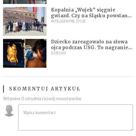
Kopalnia „Wujek” sięgnie
gwiazd. Czy na Śląsku powstanie
„Dolina Krzemowa”?
INTELIGENTNE ŻYCIE
Dziecko zareagowało na słowa
ojca podczas USG. To nagranie
podbija sieć
DZIECKO
SKOMENTUJ ARTYKUŁ
Witamina D utrudnia rozwój nowotworów