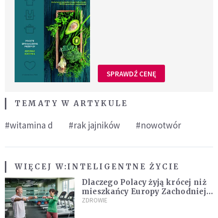
SPRAWDŹ CENĘ
TEMATY W ARTYKULE
#witamina d
#rak jajników
#nowotwór
WIĘCEJ W:
INTELIGENTNE ŻYCIE
Dlaczego Polacy żyją krócej niż
mieszkańcy Europy Zachodniej?
Ekspertka wskazuje główne
ZDROWIE
przyczyny