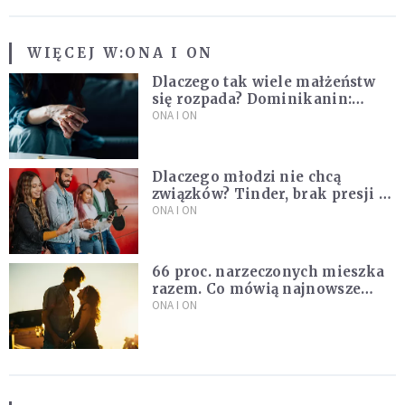
WIĘCEJ W:
ONA I ON
Dlaczego tak wiele małżeństw
się rozpada? Dominikanin:
Dążymy do dziecięcego
ONA I ON
pragnienia
Dlaczego młodzi nie chcą
związków? Tinder, brak presji i
nowe podejście do miłości
ONA I ON
66 proc. narzeczonych mieszka
razem. Co mówią najnowsze
badania ISKK?
ONA I ON