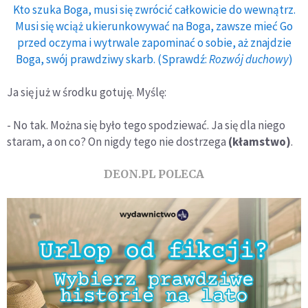
Kto szuka Boga, musi się zwrócić całkowicie do wewnątrz.
Musi się wciąż ukierunkowywać na Boga, zawsze mieć Go
przed oczyma i wytrwale zapominać o sobie, aż znajdzie
Boga, swój prawdziwy skarb. (Sprawdź:
Rozwój duchowy
)
Ja się już w środku gotuję. Myślę:
- No tak. Można się było tego spodziewać. Ja się dla niego
staram, a on co? On nigdy tego nie dostrzega
(kłamstwo)
.
DEON.PL POLECA