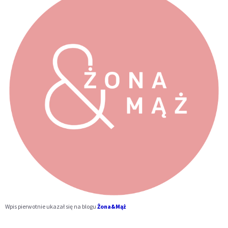
Wpis pierwotnie ukazał się na blogu
Żona&Mąż