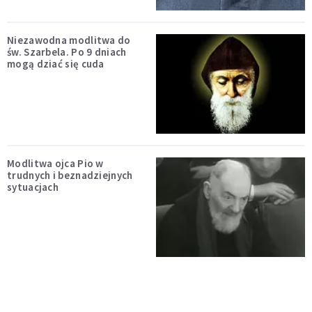
Niezawodna modlitwa do
św. Szarbela. Po 9 dniach
mogą dziać się cuda
Modlitwa ojca Pio w
trudnych i beznadziejnych
sytuacjach