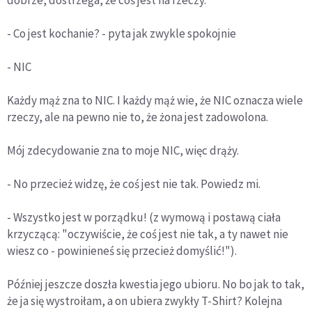
dobrze, dostrzega, że coś jest na rzeczy.
- Co jest kochanie? - pyta jak zwykle spokojnie
- NIC
Każdy mąż zna to NIC. I każdy mąż wie, że NIC oznacza wiele
rzeczy, ale na pewno nie to, że żona jest zadowolona.
Mój zdecydowanie zna to moje NIC, więc drąży.
- No przecież widzę, że coś jest nie tak. Powiedz mi.
- Wszystko jest w porządku! (z wymową i postawą ciała
krzyczącą: "oczywiście, że coś jest nie tak, a ty nawet nie
wiesz co - powinieneś się przecież domyślić!").
Później jeszcze doszła kwestia jego ubioru. No bo jak to tak,
że ja się wystroiłam, a on ubiera zwykły T-Shirt? Kolejna