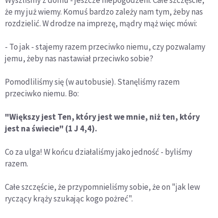
Wyszliśmy z domu - jeszcze niepogodzeni. Całe szczęście,
że my już wiemy. Komuś bardzo zależy nam tym, żeby nas
rozdzielić. W drodze na imprezę, mądry mąż więc mówi:
- To jak - stajemy razem przeciwko niemu, czy pozwalamy
jemu, żeby nas nastawiał przeciwko sobie?
Pomodliliśmy się (w autobusie). Stanęliśmy razem
przeciwko niemu. Bo:
"Większy jest Ten, który jest we mnie, niż ten, który
jest na świecie" (1 J 4,4).
Co za ulga! W końcu działaliśmy jako jedność - byliśmy
razem.
Całe szczęście, że przypomnieliśmy sobie, że on "jak lew
ryczący krąży szukając kogo pożreć".