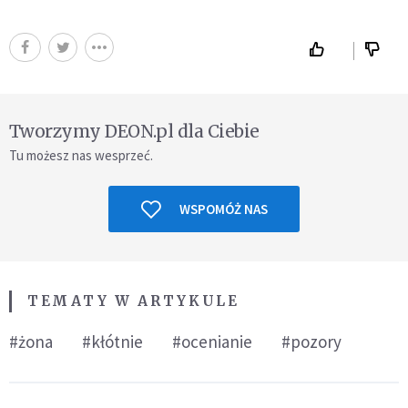
Tworzymy DEON.pl dla Ciebie
Tu możesz nas wesprzeć.
WSPOMÓŻ NAS
TEMATY W ARTYKULE
#żona
#kłótnie
#ocenianie
#pozory