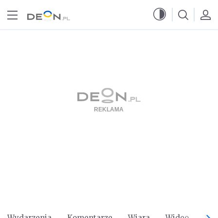
Przejdź do menu głównego
Przejdź do treści
Wydarzenia
Komentarze
Wiara
Wideo
Po 