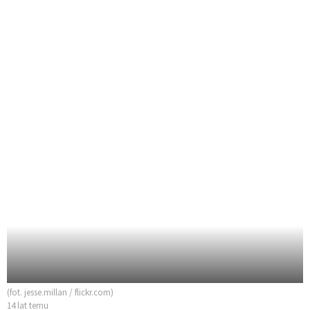
(fot. jesse.millan / flickr.com)
14 lat temu