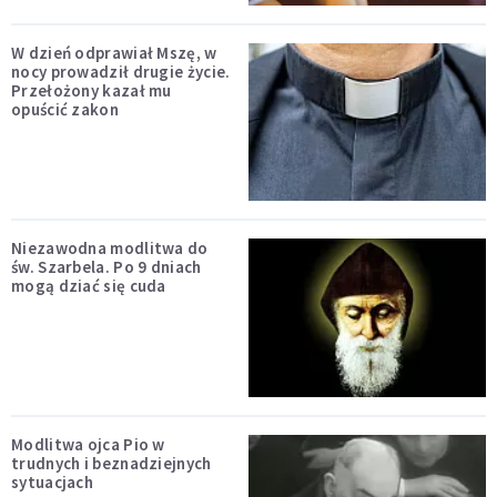
W dzień odprawiał Mszę, w
nocy prowadził drugie życie.
Przełożony kazał mu
opuścić zakon
Niezawodna modlitwa do
św. Szarbela. Po 9 dniach
mogą dziać się cuda
Modlitwa ojca Pio w
trudnych i beznadziejnych
sytuacjach