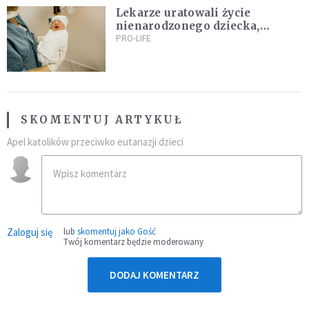
Lekarze uratowali życie
nienarodzonego dziecka,
przeprowadzając ryzykowną
PRO-LIFE
operację przed jego przyjściem
na świat
SKOMENTUJ ARTYKUŁ
Apel katolików przeciwko eutanazji dzieci
Zaloguj się
lub
skomentuj jako Gość
Twój komentarz będzie moderowany
DODAJ KOMENTARZ