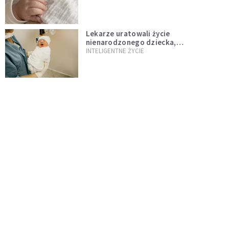
Lekarze uratowali życie
nienarodzonego dziecka,
przeprowadzając ryzykowną operację
INTELIGENTNE ŻYCIE
przed jego przyjściem na świat