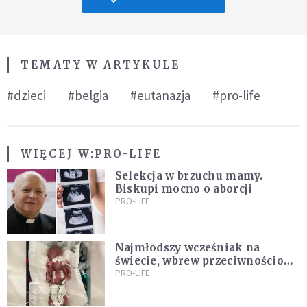
TEMATY W ARTYKULE
#dzieci
#belgia
#eutanazja
#pro-life
WIĘCEJ W:
PRO-LIFE
Selekcja w brzuchu mamy.
Biskupi mocno o aborcji
PRO-LIFE
Najmłodszy wcześniak na
świecie, wbrew przeciwnościom,
świętują swoje 1. urodziny
PRO-LIFE