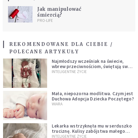
Jak manipulować
śmiercią?
PRO-LIFE
REKOMENDOWANE DLA CIEBIE /
POLECANE ARTYKUŁY
Najmłodszy wcześniak na świecie,
wbrew przeciwnościom, świętują swoje
1. urodziny
INTELIGENTNE ŻYCIE
Mała, niepozorna modlitwa. Czym jest
Duchowa Adopcja Dziecka Poczętego?
WIARA
Lekarka wstrzyknęła mu w serduszko
truciznę. Kulisy zabójstwa małego
Felka w Oleśnicy
INTELIGENTNE ŻYCIE