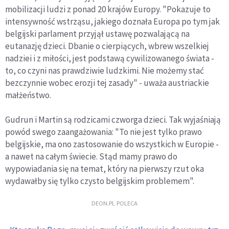
mobilizacji ludzi z ponad 20 krajów Europy. "Pokazuje to
intensywność wstrząsu, jakiego doznała Europa po tym jak
belgijski parlament przyjął ustawę pozwalającą na
eutanazję dzieci. Dbanie o cierpiących, wbrew wszelkiej
nadziei i z miłości, jest podstawą cywilizowanego świata -
to, co czyni nas prawdziwie ludzkimi. Nie możemy stać
bezczynnie wobec erozji tej zasady" - uważa austriackie
małżeństwo.
Gudrun i Martin są rodzicami czworga dzieci. Tak wyjaśniają
powód swego zaangażowania: "To nie jest tylko prawo
belgijskie, ma ono zastosowanie do wszystkich w Europie -
a nawet na całym świecie. Stąd mamy prawo do
wypowiadania się na temat, który na pierwszy rzut oka
wydawałby się tylko czysto belgijskim problemem".
DEON.PL POLECA