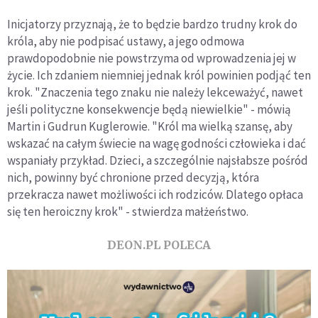
Inicjatorzy przyznają, że to będzie bardzo trudny krok do
króla, aby nie podpisać ustawy, a jego odmowa
prawdopodobnie nie powstrzyma od wprowadzenia jej w
życie. Ich zdaniem niemniej jednak król powinien podjąć ten
krok. "Znaczenia tego znaku nie należy lekceważyć, nawet
jeśli polityczne konsekwencje będą niewielkie" - mówią
Martin i Gudrun Kuglerowie. "Król ma wielką szansę, aby
wskazać na całym świecie na wagę godności człowieka i dać
wspaniały przykład. Dzieci, a szczególnie najsłabsze pośród
nich, powinny być chronione przed decyzją, która
przekracza nawet możliwości ich rodziców. Dlatego opłaca
się ten heroiczny krok" - stwierdza małżeństwo.
DEON.PL POLECA