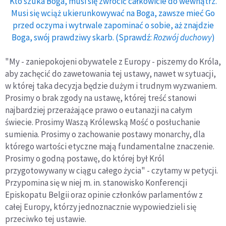
Kto szuka Boga, musi się zwrócić całkowicie do wewnątrz.
Musi się wciąż ukierunkowywać na Boga, zawsze mieć Go
przed oczyma i wytrwale zapominać o sobie, aż znajdzie
Boga, swój prawdziwy skarb. (Sprawdź:
Rozwój duchowy
)
"My - zaniepokojeni obywatele z Europy - piszemy do Króla,
aby zachęcić do zawetowania tej ustawy, nawet w sytuacji,
w której taka decyzja będzie dużym i trudnym wyzwaniem.
Prosimy o brak zgody na ustawę, której treść stanowi
najbardziej przerażające prawo o eutanazji na całym
świecie. Prosimy Waszą Królewską Mość o posłuchanie
sumienia. Prosimy o zachowanie postawy monarchy, dla
którego wartości etyczne mają fundamentalne znaczenie.
Prosimy o godną postawę, do której był Król
przygotowywany w ciągu całego życia" - czytamy w petycji.
Przypomina się w niej m. in. stanowisko Konferencji
Episkopatu Belgii oraz opinie członków parlamentów z
całej Europy, którzy jednoznacznie wypowiedzieli się
przeciwko tej ustawie.